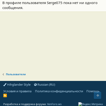
В профиле пользователя Serge075 пока нет ни одного
сообщения.
Пользователи
Hihglander Style
Russian (RU)
Условия и правила
Политика конфиденциальности
Помощь
Свер
R
S
S
Разработка и поддержка форума:
XenForo.ws