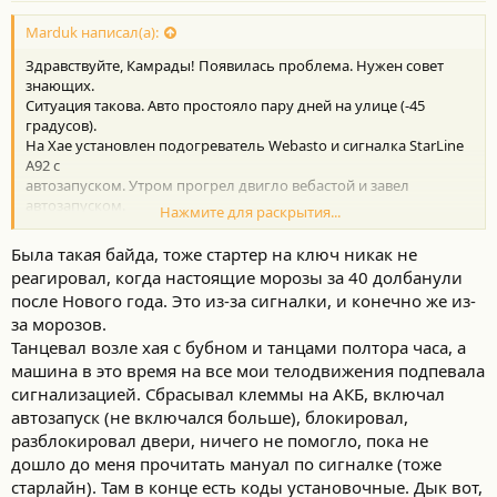
Marduk написал(а):
Здравствуйте, Камрады! Появилась проблема. Нужен совет
знающих.
Ситуация такова. Авто простояло пару дней на улице (-45
градусов).
На Хае установлен подогреватель Webasto и сигналка StarLine
A92 c
автозапуском. Утром прогрел двигло вебастой и завел
автозапуском.
Нажмите для раскрытия...
Все завелось в штатном режиме. Затем сел за руль, нажал
педаль тормоза и...машина заглохла, сообщив, что ключ не
Была такая байда, тоже стартер на ключ никак не
обнаружен.
реагировал, когда настоящие морозы за 40 долбанули
Скинул клеммы с аккумулятора. Ничего не изменилось.
после Нового года. Это из-за сигналки, и конечно же из-
Нажимаю тормоз-кнопка не горит зеленым светодиодом.
за морозов.
Остальные режимы исправны-
ACCESSORY и IGNITION ON. На панели мигает индикатор
Танцевал возле хая с бубном и танцами полтора часа, а
системы блокировки двигателя (машинка с ключем).
машина в это время на все мои телодвижения подпевала
Автозапуск тоже не работает-включает зажигание, думает,
сигнализацией. Сбрасывал клеммы на АКБ, включал
потом пиликает о неудачной попытке и врубает сирену. Куда
автозапуск (не включался больше), блокировал,
копать, Камрады?:helper:
разблокировал двери, ничего не помогло, пока не
дошло до меня прочитать мануал по сигналке (тоже
старлайн). Там в конце есть коды установочные. Дык вот,