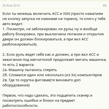
р
30 Янв 2014
#6
н
о
Если ты можешь включить АСС и IGN (просто нажатием
с
не кнопку запуска не нажимая на тормоз), то ключ у тебя
т
и
авто видит.
:
1. Посмотри, не заблокирован ли руль( ну и вообще
работу блокровки, при выключени питания и открытия
двери он должен блокироваться, а при вкл АСС
разблокироваться).
2. Если руль ведет себя как и должен, а при вкл АСС и
зажигания под магнитолой продолжает мигать машинка,
то есть 2 варанта:
2а. Машину пытались спереть
2б. Сломался один или несколько (из 3х) компьютеров
2в. Где то скрутка фиговая(те виновато доп
оборудование)
Первое, что надо сделать, это подцепить сканер и
посмотреть ошибки и блоки на предмет
работоспособности.