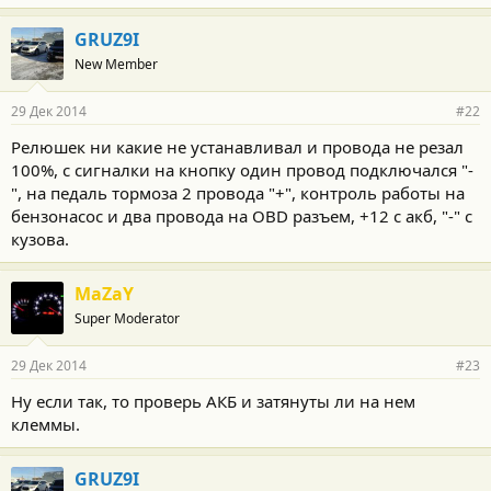
GRUZ9I
New Member
29 Дек 2014
#22
Релюшек ни какие не устанавливал и провода не резал
100%, с сигналки на кнопку один провод подключался "-
", на педаль тормоза 2 провода "+", контроль работы на
бензонасос и два провода на OBD разъем, +12 с акб, "-" с
кузова.
MaZaY
Super Moderator
29 Дек 2014
#23
Ну если так, то проверь АКБ и затянуты ли на нем
клеммы.
GRUZ9I