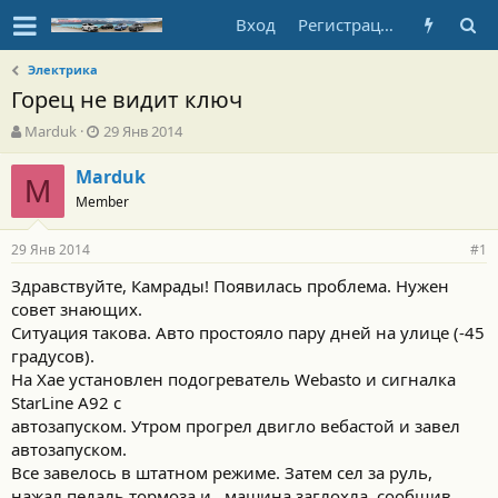
Вход
Регистрация
Электрика
Горец не видит ключ
А
Д
Marduk
29 Янв 2014
в
а
т
т
Marduk
M
о
а
Member
р
н
т
а
29 Янв 2014
е
ч
#1
м
а
Здравствуйте, Камрады! Появилась проблема. Нужен
ы
л
совет знающих.
а
Ситуация такова. Авто простояло пару дней на улице (-45
градусов).
На Хае установлен подогреватель Webasto и сигналка
StarLine A92 c
автозапуском. Утром прогрел двигло вебастой и завел
автозапуском.
Все завелось в штатном режиме. Затем сел за руль,
нажал педаль тормоза и...машина заглохла, сообщив,