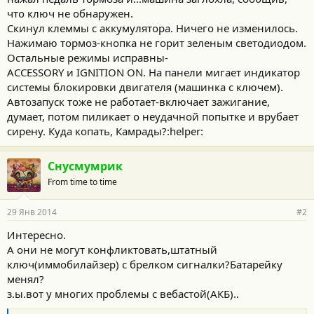
что ключ не обнаружен.
Скинул клеммы с аккумулятора. Ничего не изменилось.
Нажимаю тормоз-кнопка не горит зеленым светодиодом.
Остальные режимы исправны-
ACCESSORY и IGNITION ON. На панели мигает индикатор
системы блокировки двигателя (машинка с ключем).
Автозапуск тоже не работает-включает зажигание,
думает, потом пиликает о неудачной попытке и врубает
сирену. Куда копать, Камрады?:helper:
Снусмумрик
From time to time
29 Янв 2014
#2
Интересно.
А они не могут конфликтовать,штатный
ключ(иммобилайзер) с брелком сигналки?Батарейку
менял?
з.ы.вот у многих проблемы с вебастой(АКБ)..