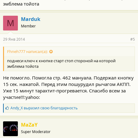
эмблема тойота
Marduk
M
Member
29 Янв 2014
#5
Fhneh777 написал(а):
поднеси ключ к кнопке старт стоп стороной на которой
эмблема тойота
Не помогло. Помогла стр. 462 мануала. Подержал кнопку
15 сек. нажатой. Перед этим пошурудил рычагом АКПП.
Уже 15 минут тарахтит-прогревается. Спасибо всем за
участие!!!:yahoo:
Б
Andy_X
выразил свою благодарность
л
а
г
MaZaY
о
Super Moderator
д
а