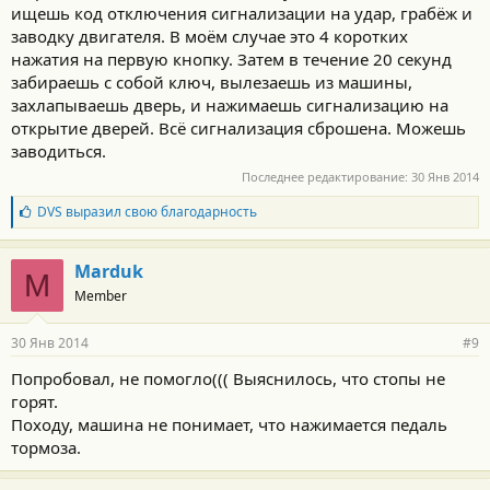
ищешь код отключения сигнализации на удар, грабёж и
заводку двигателя. В моём случае это 4 коротких
нажатия на первую кнопку. Затем в течение 20 секунд
забираешь с собой ключ, вылезаешь из машины,
захлапываешь дверь, и нажимаешь сигнализацию на
открытие дверей. Всё сигнализация сброшена. Можешь
заводиться.
Последнее редактирование:
30 Янв 2014
Б
DVS
выразил свою благодарность
л
а
г
Marduk
M
о
Member
д
а
р
30 Янв 2014
#9
н
о
Попробовал, не помогло((( Выяснилось, что стопы не
с
горят.
т
и
Походу, машина не понимает, что нажимается педаль
:
тормоза.