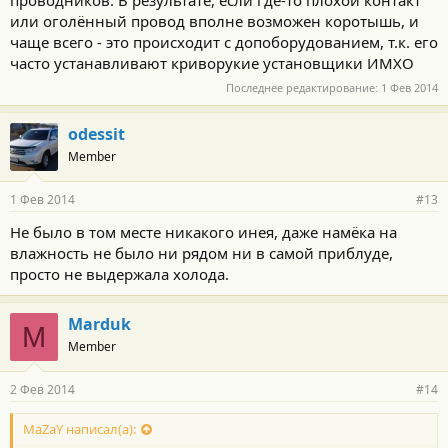
проводников. В результате, если где-то плохой контакт
или оголённый провод вполне возможен коротышь, и
чаще всего - это происходит с допоборудованием, т.к. его
часто устанавливают криворукие установщики ИМХО
Последнее редактирование:
1 Фев 2014
odessit
Member
1 Фев 2014
#13
Не было в том месте никакого инея, даже намёка на
влажность не было ни рядом ни в самой приблуде,
просто не выдержала холода.
Marduk
M
Member
2 Фев 2014
#14
MaZaY написал(а):