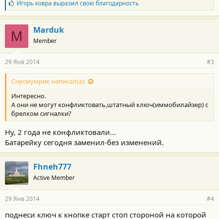
Б
Игорь ковра
выразил свою благодарность
л
а
г
Marduk
M
о
Member
д
а
р
29 Янв 2014
#3
н
о
с
Снусмумрик написал(а):
т
Интересно.
и
:
А они не могут конфликтовать,штатный ключ(иммобилайзер) с
брелком сигналки?
Ну, 2 года не конфликтовали...
Батарейку сегодня заменил-без изменений.
Fhneh777
Active Member
29 Янв 2014
#4
поднеси ключ к кнопке старт стоп стороной на которой