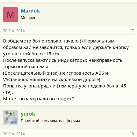
Marduk
M
Member
30 Янв 2014
#7
В общем это было только начало )) Нормальным
образом Хай не заводится, только если держать кнопку
утопленной более 15 сек.
После запуска зажглись индикаторы: неисправность
тормозной системы
(Восклицательный знак),неисправность ABS и
VSC(значок машинки на скользкой дороге).
Попытка угона вряд ли (температура неделю была -45
-49).
Может позамерзало все нафиг?
yurok
Почетный пользователь форума
30 Янв 2014
#8