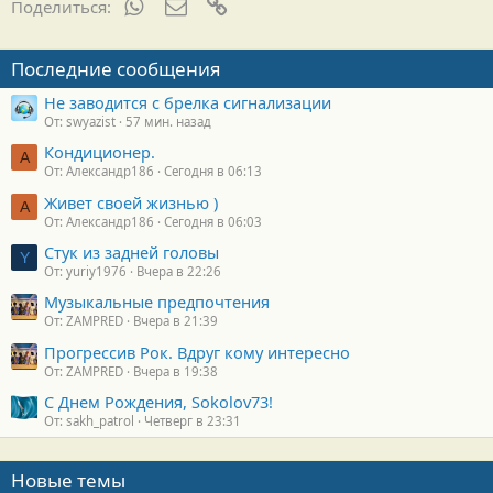
WhatsApp
Электронная почта
Ссылка
Поделиться:
Последние сообщения
Не заводится с брелка сигнализации
От: swyazist
57 мин. назад
Кондиционер.
А
От: Александр186
Сегодня в 06:13
Живет своей жизнью )
А
От: Александр186
Сегодня в 06:03
Стук из задней головы
Y
От: yuriy1976
Вчера в 22:26
Музыкальные предпочтения
От: ZAMPRED
Вчера в 21:39
Прогрессив Рок. Вдруг кому интересно
От: ZAMPRED
Вчера в 19:38
С Днем Рождения, Sokolov73!
От: sakh_patrol
Четверг в 23:31
Новые темы