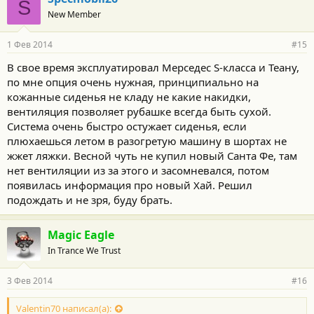
S
New Member
1 Фев 2014
#15
В свое время эксплуатировал Мерседес S-класса и Теану,
по мне опция очень нужная, принципиально на
кожанные сиденья не кладу не какие накидки,
вентиляция позволяет рубашке всегда быть сухой.
Система очень быстро остужает сиденья, если
плюхаешься летом в разогретую машину в шортах не
жжет ляжки. Весной чуть не купил новый Санта Фе, там
нет вентиляции из за этого и засомневался, потом
появилась информация про новый Хай. Решил
подождать и не зря, буду брать.
Magic Eagle
In Trance We Trust
3 Фев 2014
#16
Valentin70 написал(а):