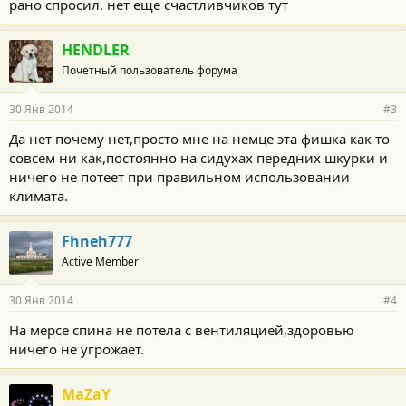
рано спросил. нет еще счастливчиков тут
HENDLER
Почетный пользователь форума
30 Янв 2014
#3
Да нет почему нет,просто мне на немце эта фишка как то
совсем ни как,постоянно на сидухах передних шкурки и
ничего не потеет при правильном использовании
климата.
Fhneh777
Active Member
30 Янв 2014
#4
На мерсе спина не потела с вентиляцией,здоровью
ничего не угрожает.
MaZaY