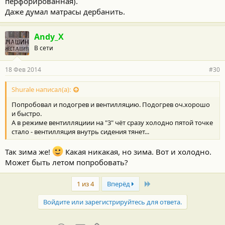
перфорированная).
Даже думал матрасы дербанить.
Andy_X
В сети
18 Фев 2014
#30
Shurale написал(а):
Попробовал и подогрев и вентилляцию. Подогрев оч.хорошо
и быстро.
А в режиме вентилляциии на "3" чёт сразу холодно пятой точке
стало - вентилляция внутрь сидения тянет...
Так зима же!
Какая никакая, но зима. Вот и холодно.
Может быть летом попробовать?
Last
1 из 4
Вперёд
Войдите или зарегистрируйтесь для ответа.