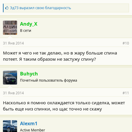
Б
Эд73
выразил свою благодарность
л
а
г
Andy_X
о
В сети
д
а
р
31 Янв 2014
#10
н
о
Может я чего не так делаю, но в жару больше спина
с
потеет. Я таким образом не застужу спину?
т
и
:
Buhych
Почетный пользователь форума
31 Янв 2014
#11
Насколько я помню охлаждается только сиделка, может
быть еще низ спинки, но щас точно не скажу
Alexm1
Active Member