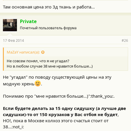
Там основная цена это 3д ткань и работа...
Private
Почетный пользователь форума
17 Фев 2014
#26
MaZaY написал(а):
Не совсем понял, что я не угадал?
Но в любом случае 38 мне нравится больше...)
Не "угадал" по поводу существующей цены на эту
модную хрень
.
Понимаю про "мне нравится больше...)":thank_you:.
Если будете делать за 15 одну сидушку (а лучше две
сидушки)-то от 150 крузаков у Вас отбоя не будет
,
НО!, пока в Москве колхоз этого счастья стоит от
38...:not_i: