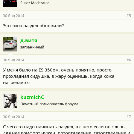
Super Moderator
30 Янв 2014
#5
Это типа раздел обновили?
д.витя
заграничный
30 Янв 2014
#6
У меня было на ES 350ом, очень приятно, просто
прохладная сидушка, в жару оценишь, когда кожа
нагревается
kuzmichC
Почетный пользователь форума
30 Янв 2014
#7
С чего то надо начинать раздел, а с чего если не с ж.пы,
для нее комфорт нужен, потоотделение, газоотведение и