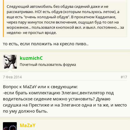
Следующий автомобиль без обдува сидений даже и не
рассматриваю. НО! есть обдув (которым пользуюсь летом), а
еще есть "очень холодный обдув". В прокатном Каддилаке,
через пару минуток после включения, ощущал буд-то сел на
мороженое... пользовался кнопокой вкл. и выкл. постоянно... за
неделю- не простыл вроде.
то есть, если положить на кресло пиво..
kuzmichC
Почетный пользователь форума
7 Фев 2014
#17
Вопрос к MaZaY или к сведующим:
-если брать комплектацию Элеганс,вентилятор под
водительское сидение можно установить? Думаю
сидушка на Престиже и на Элегансе одна и та же, и место
по уму должно быть.
MaZaY