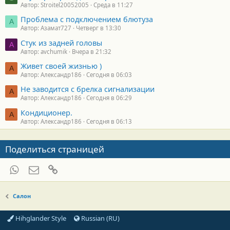
Автор: Stroitel20052005
Среда в 11:27
Проблема с подключением блютуза
А
Автор: Азамат727
Четверг в 13:30
Стук из задней головы
A
Автор: avchumik
Вчера в 21:32
Живет своей жизнью )
А
Автор: Александр186
Сегодня в 06:03
Не заводится с брелка сигнализации
А
Автор: Александр186
Сегодня в 06:29
Кондиционер.
А
Автор: Александр186
Сегодня в 06:13
Поделиться страницей
WhatsApp
Электронная почта
Ссылка
Салон
Hihglander Style
Russian (RU)