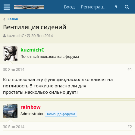
Вход
Регистрация
Салон
Вентиляция сидений
А
Д
kuzmichC
30 Янв 2014
в
а
т
т
kuzmichC
о
а
Почетный пользователь форума
р
н
т
а
е
ч
30 Янв 2014
#1
м
а
ы
л
Кто пользовал эту функцию,насколько влияет на
а
потливость 5 точки,не опасно ли для
простаты,насколько сильно дует?
rainbow
Administrator
Команда форума
30 Янв 2014
#2