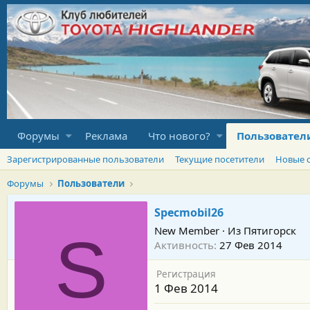
Форумы
Реклама
Что нового?
Пользовател
Зарегистрированные пользователи
Текущие посетители
Новые 
Форумы
Пользователи
Specmobil26
New Member
·
Из
Пятигорск
S
Активность
27 Фев 2014
Регистрация
1 Фев 2014