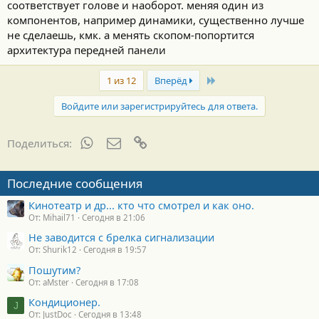
соответствует голове и наоборот. меняя один из
компонентов, например динамики, существенно лучше
не сделаешь, кмк. а менять скопом-попортится
архитектура передней панели
Last
1 из 12
Вперёд
Войдите или зарегистрируйтесь для ответа.
WhatsApp
Электронная почта
Ссылка
Поделиться:
Последние сообщения
Кинотеатр и др... кто что смотрел и как оно.
От: Mihail71
Сегодня в 21:06
Не заводится с брелка сигнализации
От: Shurik12
Сегодня в 19:57
Пошутим?
От: aMster
Сегодня в 17:08
Кондиционер.
J
От: JustDoc
Сегодня в 13:48