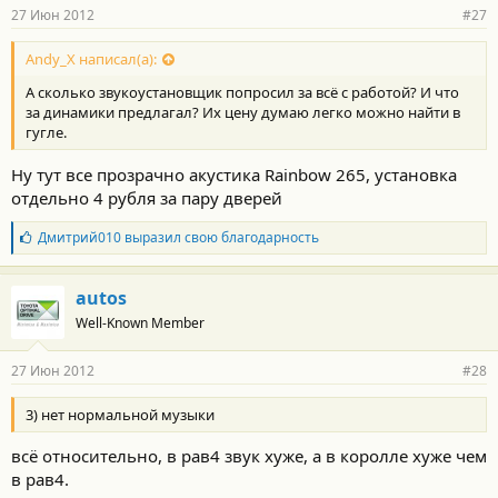
27 Июн 2012
#27
Andy_X написал(а):
А сколько звукоустановщик попросил за всё с работой? И что
за динамики предлагал? Их цену думаю легко можно найти в
гугле.
Ну тут все прозрачно акустика Rainbow 265, установка
отдельно 4 рубля за пару дверей
Б
Дмитрий010
выразил свою благодарность
л
а
г
autos
о
Well-Known Member
д
а
р
27 Июн 2012
#28
н
о
с
3) нет нормальной музыки
т
и
всё относительно, в рав4 звук хуже, а в королле хуже чем
:
в рав4.