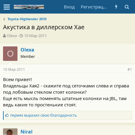
Вход
Регистрация
Toyota-Highlander 2010
Акустика в диллерском Хае
А
Д
Olexa
10 Мар 2011
в
а
т
т
Olexa
о
O
а
Member
р
н
т
а
е
ч
10 Мар 2011
#1
м
а
ы
л
Всем привет!
а
Владельцы Хая2 - скажите под сеточками слева и справа
под лобовым стеклом стоят колонки?
Еще есть мысль поменять штатные колонки на JBL, там
ведь какие то простенькие стоят.
Б
пермяк
выразил свою благодарность
л
а
г
Niral
о