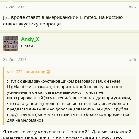
27 Июн 2012
#25
JBL вроде ставят в американский Limited. На Россию
ставят акустику попроще.
Andy_X
В сети
27 Июн 2012
#26
vav1972 написал(а):
Я тут с одним звукоустановщиком разговаривал, он знает
Highlander и он сказал, что при штатной голове у нас стоит
усилитель и он как бы даже выносной, то есть не
интегрированный (за что купил), но если так, да и при условии,
что голову не хочу менять, то остается вопрос динамиков, он
предлагал динамики но дорогие для моих ушей (по 12 руб за
пару), я думаю, может кто ставил что то более компромиссное
для не меломанов.
Я тоже не хочу колхозить с "головой". Для меня важней
качество звука, в т.ч. и при проигрывании mp3, что