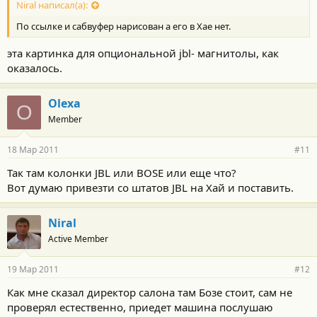
Niral написал(а):
По ссылке и сабвуфер нарисован а его в Хае нет.
эта картинка для опциональной jbl- магнитолы, как
оказалось.
Olexa
O
Member
18 Мар 2011
#11
Так там колонки JBL или BOSE или еще что?
Вот думаю привезти со штатов JBL на Хай и поставить.
Niral
Active Member
19 Мар 2011
#12
Как мне сказал директор салона там Бозе стоит, сам не
проверял естественно, приедет машина послушаю