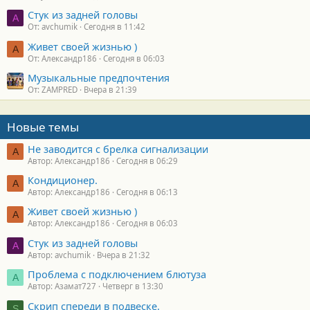
Стук из задней головы
A
От: avchumik
Сегодня в 11:42
Живет своей жизнью )
А
От: Александр186
Сегодня в 06:03
Музыкальные предпочтения
От: ZAMPRED
Вчера в 21:39
Новые темы
Не заводится с брелка сигнализации
А
Автор: Александр186
Сегодня в 06:29
Кондиционер.
А
Автор: Александр186
Сегодня в 06:13
Живет своей жизнью )
А
Автор: Александр186
Сегодня в 06:03
Стук из задней головы
A
Автор: avchumik
Вчера в 21:32
Проблема с подключением блютуза
А
Автор: Азамат727
Четверг в 13:30
Скрип спереди в подвеске.
S