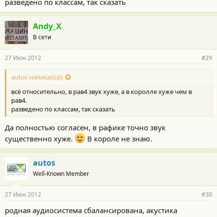
разведено по классам, так сказать
Andy_X
В сети
27 Июн 2012
#29
autos написал(а):
всё относительно, в рав4 звук хуже, а в королле хуже чем в
рав4.
разведено по классам, так сказать
Да полностью согласен, в рафике точно звук
существенно хуже.
В короле не знаю.
autos
Well-Known Member
27 Июн 2012
#30
родная аудиосистема сбалансирована, акустика