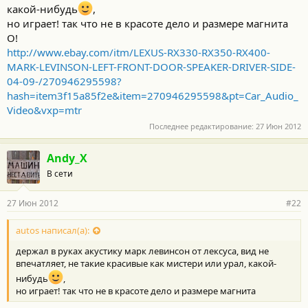
какой-нибудь
,
но играет! так что не в красоте дело и размере магнита
О!
http://www.ebay.com/itm/LEXUS-RX330-RX350-RX400-
MARK-LEVINSON-LEFT-FRONT-DOOR-SPEAKER-DRIVER-SIDE-
04-09-/270946295598?
hash=item3f15a85f2e&item=270946295598&pt=Car_Audio_
Video&vxp=mtr
Последнее редактирование:
27 Июн 2012
Andy_X
В сети
27 Июн 2012
#22
autos написал(а):
держал в руках акустику марк левинсон от лексуса, вид не
впечатляет, не такие красивые как мистери или урал, какой-
нибудь
,
но играет! так что не в красоте дело и размере магнита