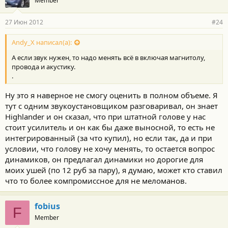
Member
27 Июн 2012
#24
Andy_X написал(а):
А если звук нужен, то надо менять всё в включая магнитолу,
провода и акустику.
.
Ну это я наверное не смогу оценить в полном объеме. Я
тут с одним звукоустановщиком разговаривал, он знает
Highlander и он сказал, что при штатной голове у нас
стоит усилитель и он как бы даже выносной, то есть не
интегрированный (за что купил), но если так, да и при
условии, что голову не хочу менять, то остается вопрос
динамиков, он предлагал динамики но дорогие для
моих ушей (по 12 руб за пару), я думаю, может кто ставил
что то более компромиссное для не меломанов.
fobius
F
Member