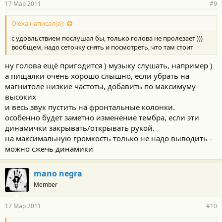
17 Мар 2011
#9
Olexa написал(а):
с удовльствием послушал бы, только голова не пролезает )))
вообщем, надо сеточку снять и посмотреть, что там стоит
ну голова ещё пригодится ) музыку слушать, например )
а пищалки очень хорошо слышно, если убрать на
магнитоле низкие частоты, добавить по максимуму
высоких
и весь звук пустить на фронтальные колонки.
особенно будет заметно изменение тембра, если эти
динамички закрывать/открывать рукой.
на максимальную громкость только не надо выводить -
можно сжечь динамики
mano negra
Member
17 Мар 2011
#10