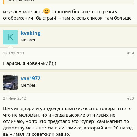
изучаем матчасть
. станций больше. есть режим
отображения "быстрый" - там 6. есть список. там больше.
kvaking
K
Member
18 Апр 2011
#19
Пардон, я новенький)))
vav1972
Member
27 Июн 2012
#20
Шумил двери и увидел динамики, честно говоря я не то
что не меломан, но иногда высокие от низких не
отличаю, но то что предстало это "супер" сам магнит по
диаметру меньше чем в динамике, который лет 20 назад
вынимал из советских радио.