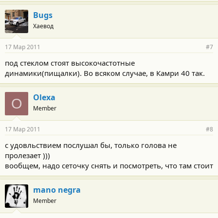
Bugs
Хаевод
17 Мар 2011
#7
под стеклом стоят высокочастотные
динамики(пищалки). Во всяком случае, в Камри 40 так.
Olexa
O
Member
17 Мар 2011
#8
с удовльствием послушал бы, только голова не
пролезает )))
вообщем, надо сеточку снять и посмотреть, что там стоит
mano negra
Member