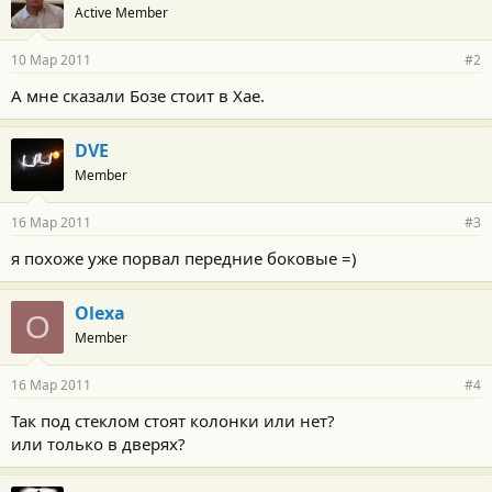
Active Member
д
а
р
10 Мар 2011
#2
н
о
А мне сказали Бозе стоит в Хае.
с
т
и
DVE
:
Member
16 Мар 2011
#3
я похоже уже порвал передние боковые =)
Olexa
O
Member
16 Мар 2011
#4
Так под стеклом стоят колонки или нет?
или только в дверях?