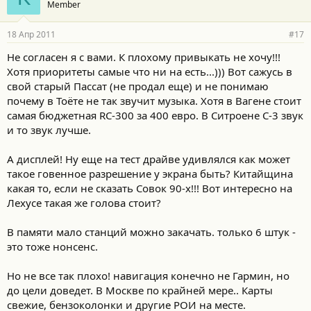
Member
18 Апр 2011
#17
Не согласен я с вами. К плохому привыкать не хочу!!!
Хотя приоритеты самые что ни на есть...))) Вот сажусь в
свой старый Пассат (не продал еще) и не понимаю
почему в Тоёте не так звучит музыка. Хотя в Вагене стоит
самая бюджетная RC-300 за 400 евро. В Ситроене С-3 звук
и то звук лучше.
А дисплей! Ну еще на тест драйве удивлялся как может
такое говенное разрешение у экрана быть? Китайщина
какая то, если не сказать Совок 90-х!!! Вот интересно на
Лехусе такая же голова стоит?
В памяти мало станций можно закачать. только 6 штук -
это тоже нонсенс.
Но не все так плохо! навигация конечно не Гармин, но
до цели доведет. В Москве по крайней мере.. Карты
свежие, бензоколонки и другие РОИ на месте.