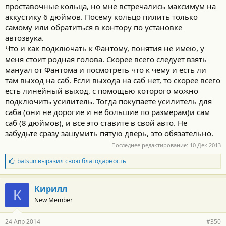
проставочные кольца, но мне встречались максимум на
аккустику 6 дюймов. Посему кольцо пилить только
самому или обратиться в контору по установке
автозвука.
Что и как подключать к Фантому, понятия не имею, у
меня стоит родная голова. Скорее всего следует взять
мануал от Фантома и посмотреть что к чему и есть ли
там выход на саб. Если выхода на саб нет, то скорее всего
есть линейный выход, с помощью которого можно
подключить усилитель. Тогда покупаете усилитель для
саба (они не дорогие и не большие по размерам)и сам
саб (8 дюймов), и все это ставите в свой авто. Не
забудьте сразу зашумить пятую дверь, это обязательно.
Последнее редактирование:
10 Дек 2013
Б
batsun
выразил свою благодарность
л
а
г
Кирилл
К
о
New Member
д
а
р
24 Апр 2014
#350
н