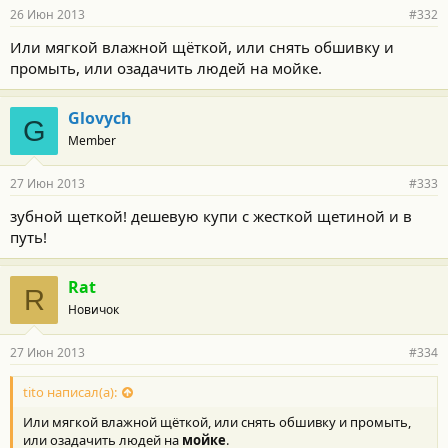
26 Июн 2013
#332
Или мягкой влажной щёткой, или снять обшивку и
промыть, или озадачить людей на мойке.
Glovych
G
Member
27 Июн 2013
#333
зубной щеткой! дешевую купи с жесткой щетиной и в
путь!
Rat
R
Новичок
27 Июн 2013
#334
tito написал(а):
Или мягкой влажной щёткой, или снять обшивку и промыть,
или озадачить людей на
мойке
.