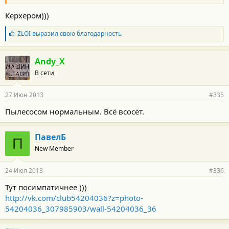
Керхером)))
Б
ZLOI
выразил свою благодарность
л
а
г
Andy_X
о
В сети
д
а
р
27 Июн 2013
#335
н
о
Пылесосом нормальным. Всё всосёт.
с
т
и
ПавелБ
:
П
New Member
24 Июл 2013
#336
Тут посимпатичнее )))
http://vk.com/club54204036?z=photo-
54204036_307985903/wall-54204036_36