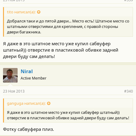
н
о
с
tito написал(а):
т
Добрался таки и до пятой двери... Место есть! Штатное место со
и
:
штатными отверстиями для крепления, с правой стороны
двери багажника.
Я даже в это штатное место уже купил сабвуфер
штатный)) отверстие в пластиковой обивке задней
двери буду сам делать!
Niral
Active Member
23 Ноя 2013
#340
ganguga написал(а):
Я даже в это штатное место уже купил сабвуфер штатный))
отверстие в пластиковой обивке задней двери буду сам делать!
Фотку сабвуфера плиз.