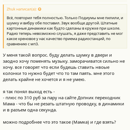
о
с
Zhuk написал(а):
т
Всё, повторил тебя полностью. Только Подиумы мне пилили, и
и
:
шумку и вибру обе поставил. Звук вообще другой. Штатные
картонные динамики как будто сделаны в кружке при школе.
Радио теперь невозможно слушать, я даже представить не мог
какое хреновое у нас качество приема радиостанций, по
сравнению с мп3.
У меня такой вопрос. буду делать шумку в двери и
заодно хочу поменять музыку. заморачиватся сильно не
хочу. все говорят что если будешь ставить нвоые
колонки то нужно будет что то там паять. мне этого
делать крайне не хочется и я не умею.
я так понял выход есть -
- плюс по 310 руб за пару на сайте Допник переходник
Мама - что бы не резать штатную проводку, в динамики
и в разъем одна секунда.
можно подробнее что это такое (Мамка) и где взять?