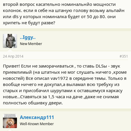
второй вопрос касательно номинальнйо мощности
колонок. если я себе на штаную голову возьму альпайн
или dls у которых номиналка будет от 50 до 80. они
хрипеть не будут разве?
..Iggy..
New Member
24 Апр 2014
#351
Привет! Если не заморачиваться , то ставь DLSы - звук
приемлимый (на штатных не мог слушать ничего ,кроме
новостей) Все описал vav1972 в середине темы. Только я
вообще ничего не докупал,а выламал всю требуху из
старых и присобачил шурупами к оставшемуся каркасу
новые...Ставяться за 1,5 часа на даче ,даже не снимая
полностью обшивку двери.
Александр111
Well-Known Member