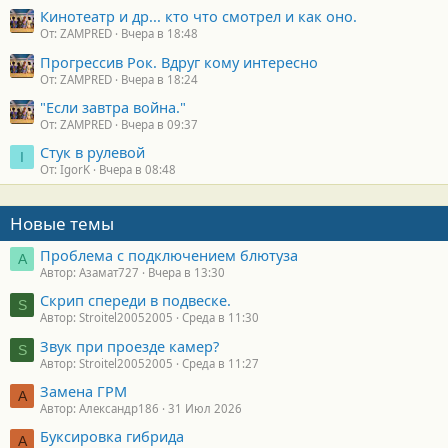
Кинотеатр и др... кто что смотрел и как оно.
От: ZAMPRED
Вчера в 18:48
Прогрессив Рок. Вдруг кому интересно
От: ZAMPRED
Вчера в 18:24
"Если завтра война."
От: ZAMPRED
Вчера в 09:37
Стук в рулевой
I
От: IgorK
Вчера в 08:48
Новые темы
Проблема с подключением блютуза
А
Автор: Азамат727
Вчера в 13:30
Скрип спереди в подвеске.
S
Автор: Stroitel20052005
Среда в 11:30
Звук при проезде камер?
S
Автор: Stroitel20052005
Среда в 11:27
Замена ГРМ
А
Автор: Александр186
31 Июл 2026
Буксировка гибрида
А