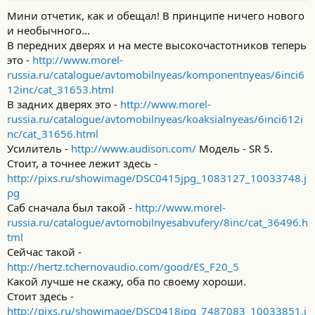
Мини отчетик, как и обещал! В принципе ничего нового
и необычного...
В передних дверях и на месте высокочастотников теперь
это -
http://www.morel-
russia.ru/catalogue/avtomobilnyeas/komponentnyeas/6inci6
12inc/cat_31653.html
В задних дверях это -
http://www.morel-
russia.ru/catalogue/avtomobilnyeas/koaksialnyeas/6inci612i
nc/cat_31656.html
Усилитель -
http://www.audison.com/
Модель - SR 5.
Стоит, а точнее лежит здесь -
http://pixs.ru/showimage/DSC0415jpg_1083127_10033748.j
pg
Саб сначала был такой -
http://www.morel-
russia.ru/catalogue/avtomobilnyesabvufery/8inc/cat_36496.h
tml
Сейчас такой -
http://hertz.tchernovaudio.com/good/ES_F20_5
Какой лучше не скажу, оба по своему хороши.
Стоит здесь -
http://pixs.ru/showimage/DSC0418jpg_7487083_10033851.j