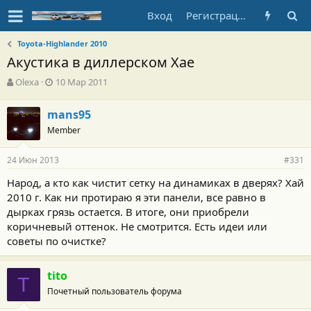
Вход
Регистрация
Toyota-Highlander 2010
Акустика в диллерском Хае
А
Д
Olexa
10 Мар 2011
в
а
т
т
mans95
о
а
Member
р
н
т
а
е
ч
24 Июн 2013
#331
м
а
ы
л
Народ, а кто как чистит сетку на динамиках в дверях? Хай
а
2010 г. Как ни протираю я эти панели, все равно в
дырках грязь остается. В итоге, они приобрели
коричневый оттенок. Не смотрится. Есть идеи или
советы по очистке?
tito
T
Почетный пользователь форума