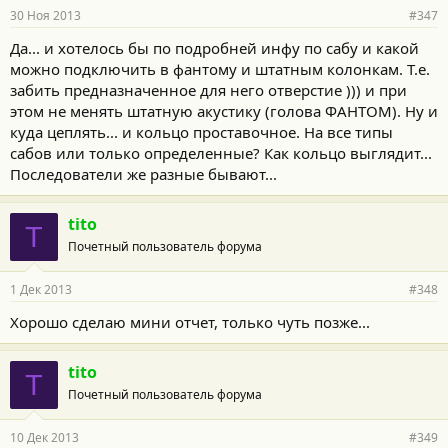
30 Ноя 2013
#347
Да... и хотелось бы по подробней инфу по сабу и какой
можно подключить в фантому и штатным колонкам. Т.е.
забить предназначенное для него отверстие ))) и при
этом не менять штатную акустику (голова ФАНТОМ). Ну и
куда цеплять... и кольцо проставочное. На все типы
сабов или только определенные? Как кольцо выглядит...
Последователи же разные бывают...
tito
T
Почетный пользователь форума
1 Дек 2013
#348
Хорошо сделаю мини отчет, только чуть позже...
tito
T
Почетный пользователь форума
10 Дек 2013
#349