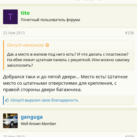
- плюс по 310 руб за пару на сайте Допник переходник Мама -
что бы не резать штатную проводку, в динамики и в разъем
одна секунда.
tito
T
- Шумка была вибро, звуковую не ставил, - рулон лежит, но
Почетный пользователь форума
много там всяких движущихся механизмов, могут задевать
ИМХО
22 Ноя 2013
#338
А в остальном снимаем старые динамики, фанерные кольца из
Руси намечаем и сверлим шуруповертом (винты, ответки в
Glovych написал(а):
комплекте с акустикой, потом на саморезы в фанеру динамики,
Дак а место в железе под него есть? И что делать с пластиком?
ну и у передних по два кольца, плюс нужно подрезать пластик
На ебее лежит щтатная панель с решеткой. Или можно самому
с обратной стороны обшивки двери.
заколхозить?
Всем рекомендую, знал бы, первое что сделал после покупки.
Добрался таки и до пятой двери... Место есть! Штатное
место со штатными отверстиями для крепления, с
правой стороны двери багажника.
Б
Glovych
выразил свою благодарность
л
а
г
ganguga
о
Well-Known Member
д
а
р
23 Ноя 2013
#339