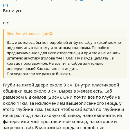
pg
Вот и усе!
п.с.
BloodAngel написал(а):
Да... и хотелось бы по подробней инфу по сабу и какой можно
подключить в фантому и штатным колонкам. Т.е. забить
предназначенное для него отверстие ))) и при этом не менять
штатную акустику (голова ФАНТОМ). Ну и куда цеплять... и
кольцо проставочное. На все типы сабов или только
определенные? Как кольцо выглядит...
Последователи же разные бывают...
Глубина пятой двери около 9 см. Внутри пластиковой
обшивки еще около 3 см. Вырез в железе есть. Саб
размером 8 дюймов (20см). Они почти все по глубине
около 11см, за исключением вышеописанного Герца, у
этого глубина 7см. Так вот чтобы саб встал по глубине и
не играл под пластиковую обшивку, надо выпилить из
фанеры или мдф проставочное кольцо, на которое и
закрепить саб. В магазинах продают подобные