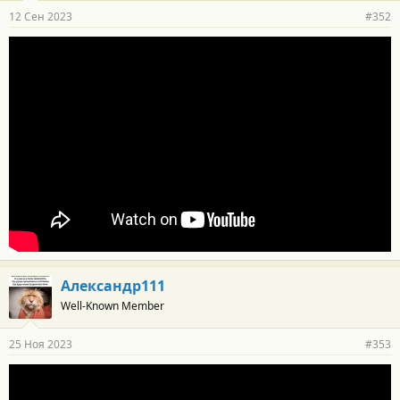
12 Сен 2023
#352
Александр111
Well-Known Member
25 Ноя 2023
#353