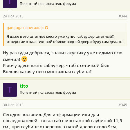
T
Почетный пользователь форума
24 Ноя 2013
#344
ganguga написал(а):
Я даже в это штатное место уже купил сабвуфер штатный))
отверстие в пластиковой обивке задней двери буду сам делать!
Ну раз туды добрался, значит акустику уже видимо всю
сменил!
Я хочу здесь взять сабвуфер, чтоб с сеточкой был.
Володя какая у него монтажная глубина?
tito
T
Почетный пользователь форума
30 Ноя 2013
#345
Сегодня поставил. Для информации или для
последователей - встал саб с монтажной глубиной 11,5
см., при глубине отверстия в пятой двери около 9см,