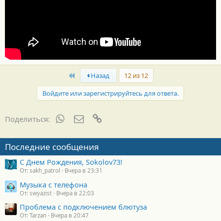
First
Назад
12 из 12
Войдите или зарегистрируйтесь для ответа.
WhatsApp
Электронная почта
Ссылка
Поделиться:
Последние сообщения
С Днем Рождения, Sokolov73!
От: sakh_patrol
Вчера в 23:31
Музыка с телефона
От: swyazist
Вчера в 22:03
Проблема с подключением блютуза
От: Tarzan
Вчера в 20:47