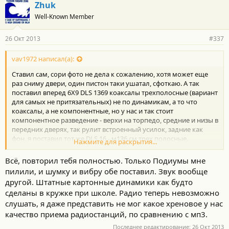
Zhuk
Well-Known Member
26 Окт 2013
#337
vav1972 написал(а):
Ставил сам, сори фото не дела к сожалению, хотя может еще
раз сниму двери, один пистон таки ушатал, сфоткаю. А так
поставил вперед 6Х9 DLS 1369 коаксалы трехполосные (вариант
для самых не притязательных) не по динамикам, а то что
коаксалы, а не компонентные, но у нас и так стоит
компонентное разведение - верхи на торпедо, средние и низы в
передних дверях, так рулит встроенный усилок, задние как
фон, я поставил тот же DLS 16 - м136 см трех полосные.
Нажмите для раскрытия...
В итоге это один вариант - с минимальными вложениями и
своими руками во дворе после работы за пару часов. Итог - от
Всё, повторил тебя полностью. Только Подиумы мне
человека без музыкального слуха - начала играть музыка, до
пилили, и шумку и вибру обе поставил. Звук вообще
этого было бубнилово.
другой. Штатные картонные динамики как будто
Второй вариант усилки, сабвуферы и т.д.не для меня.
сделаны в кружке при школе. Радио теперь невозможно
Очень доволен, бюджет, как говорил 5 руб, нюансы:
- в задние двери по одному проставочному кольцу за 210 руб
слушать, я даже представить не мог какое хреновое у нас
пара из Русь (фанера), в передние пришлось по два в итоге 3
качество приема радиостанций, по сравнению с мп3.
см., иначе стекло задевало)
Последнее редактирование:
26 Окт 2013