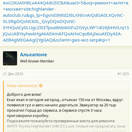
AxU2KxAIHRLvA44Q4dUDCBA&uact=5&oq=ремонт+акпп+в
+москве+site:highlander-
autoclub.ru&gs_lp=Egxnd3Mtd2l6LXNlcnAiQdGA0LXQvNC-
0L3RgiDQsNC60L_QvyDQsiDQvNC-
0YHQutCy0LUgc2l0ZTpoaWdobGFuZGVyLWF1dG9jbHViLnJ1S
JQuUABYsyhwAHgAkAEAmAFQoAHoCqoBAjIwuAEDyAEA-
AEB4gMEGAAgQYgGAQ&sclient=gws-wiz-serp#ip=1
Алькапоне
Well-Known Member
21 Дек 2023
#1.925
Sleep написал(а):
Доброго дня всем!
Ехал ехал я сегодня загород...отъехал 150 км от Москвы, вдруг
появился гул и авто начало дергаться. Эвакуатор за 20 тыр
прокатил Горца до сервиса, в Сервисе спустя 3 часа
приговорили коробку.
Подскажите пожалуйста проверенные места для ремонта
АКПП Toyota Highlander U40 3.5 Luxe. Новые не предлагать (они
от 550 тыр). Б-у почти все на 1000 км меньше чем у меня (172500