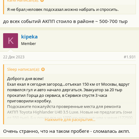
karel написал(а):
Я не брал,человек подсказал.можно набрать и спросить.
до всех событий АКПП стоило в районе ~ 500-700 тыр
kipeka
K
Member
22 Дек 2023
#1.931
Sleep написал(а):
Доброго дня всем!
Ехал ехал я сегодня загород...отъехал 150 км от Москвы, вдруг
появился гул и авто начало дергаться. Эвакуатор за 20 тыр
прокатил Горца до сервиса, в Сервисе спустя 3 часа
приговорили коробку.
Подскажите пожалуйста проверенные места для ремонта
АКПП Toyota Highlander U40 3.5 Luxe. Новые не предлагать (они
от 550 тыр). Б-у почти все на 1000 км меньше чем у меня (172500
Нажмите для раскрытия...
км)
Очень странно, что на таком пробеге - сломалась акпп.