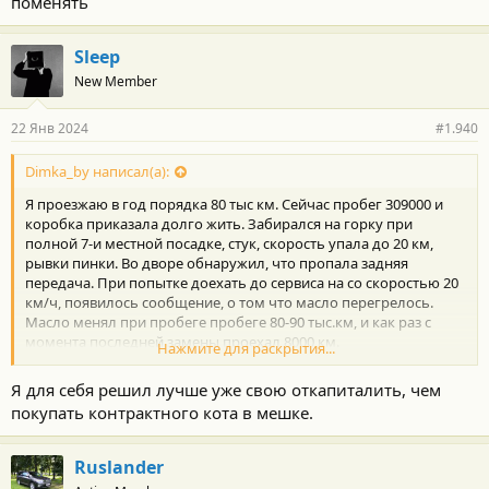
поменять
Sleep
New Member
22 Янв 2024
#1.940
Dimka_by написал(а):
Я проезжаю в год порядка 80 тыс км. Сейчас пробег 309000 и
коробка приказала долго жить. Забирался на горку при
полной 7-и местной посадке, стук, скорость упала до 20 км,
рывки пинки. Во дворе обнаружил, что пропала задняя
передача. При попытке доехать до сервиса на со скоростью 20
км/ч, появилось сообщение, о том что масло перегрелось.
Масло менял при пробеге пробеге 80-90 тыс.км, и как раз с
момента последней замены проехал 8000 км.
Нажмите для раскрытия...
Про коробку U151F пишут, что у нее ресурс 300 тыс. км. По ход
так и есть. Но я не скажу, что я прилежный водитель,
Я для себя решил лучше уже свою откапиталить, чем
стаперовская езда не для меня. Рывки со старта, город 90-100,
покупать контрактного кота в мешке.
трасса 150 км. А теперь поиск нового агрегата. В toyota центре
обозначили стоимость порядка 12000$, за новую коробку. В
ремонте восстановление, возможно при помощи контрактной
Ruslander
порядка $3-5 тыс. Вижу, что ловить тут нечего.