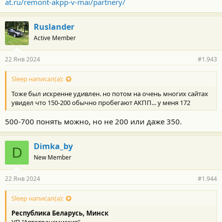
at.ru/remont-akpp-v-mai/partnery/
Ruslander
Active Member
22 Янв 2024
#1.943
Sleep написал(а):
Тоже был искренне удивлен. но потом на очень многих сайтах
увидел что 150-200 обычно пробегают АКПП... у меня 172
500-700 понять можно, но не 200 или даже 350.
Dimka_by
D
New Member
22 Янв 2024
#1.944
Sleep написал(а):
Республика Беларусь, Минск
УП "Автотрансмиссия"