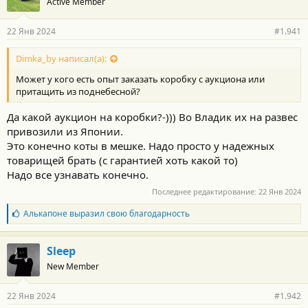
Active Member
Может у кого есть опыт заказать коробку с аукциона или
притащить из поднебесной?
22 Янв 2024
#1.941
Dimka_by написал(а):
Может у кого есть опыт заказать коробку с аукциона или
притащить из поднебесной?
Да какой аукцион на коробки?-))) Во Владик их на развес
привозили из Японии.
Это конечно коты в мешке. Надо просто у надежных
товарищей брать (с гарантией хоть какой то)
Надо все узнавать конечно.
Последнее редактирование:
22 Янв 2024
Б
Алькапоне
выразил свою благодарность
л
а
г
Sleep
о
New Member
д
а
р
22 Янв 2024
#1.942
н