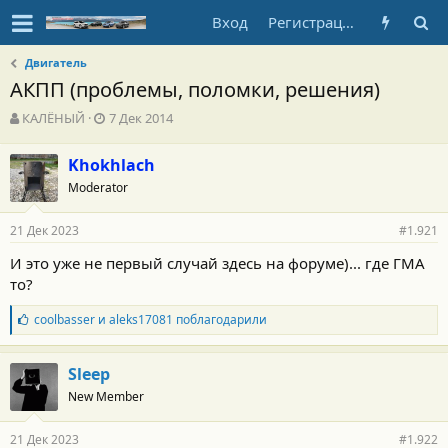
Вход
Регистрация
Двигатель
АКПП (проблемы, поломки, решения)
А
Д
КАЛЁНЫЙ
7 Дек 2014
в
а
т
т
Khokhlach
о
а
Moderator
р
н
т
а
е
ч
21 Дек 2023
#1.921
м
а
ы
л
И это уже не первый случай здесь на форуме)... где ГМА
а
то?
Б
coolbasser
и
aleks17081
поблагодарили
л
а
г
Sleep
о
New Member
д
а
р
21 Дек 2023
#1.922
н