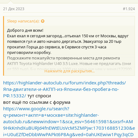
а
р
21 Дек 2023
#1.924
н
о
с
Sleep написал(а):
т
Доброго дня всем!
и
:
Ехал ехал я сегодня загород...отъехал 150 км от Москвы, вдруг
появился гул и авто начало дергаться. Эвакуатор за 20 тыр
прокатил Горца до сервиса, в Сервисе спустя 3 часа
приговорили коробку.
Подскажите пожалуйста проверенные места для ремонта
АКПП Toyota Highlander U40 3.5 Luxe. Новые не предлагать (они
от 550 тыр). Б-у почти все на 1000 км меньше чем у меня (172500
Нажмите для раскрытия...
км)
https://highlander-autoclub.ru/forum/index.php?threads/
Япа-двигатели-и-АКПП-из-Японии-без-пробега-по-
РФ.15332/
тут спроси
вот ещё по ссылкам с форума
https://www.google.ru/search?
q=ремонт+акпп+в+москве+site:highlander-
autoclub.ru&newwindow=1&sca_esv=564615981&sxsrf=AM
9HkKnhdXuBURJd4fnEWtEUsVcM5ZMPjw:1703168851230&e
i=U0uEZfDeDbbWwPAPkt6P8Ag&ved=0ahUKEwiw1Pqy3qCD