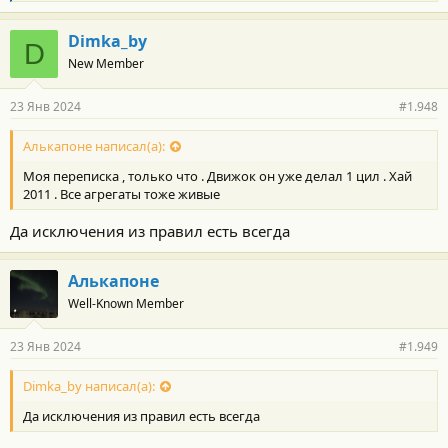
л
а
г
Dimka_by
D
о
New Member
д
а
р
23 Янв 2024
#1.948
н
о
с
Алькапоне написал(а):
т
Моя переписка , только что . Движок он уже делал 1 цил . Хай
и
:
2011 . Все агрегаты тоже живые
Да исключения из правил есть всегда
Алькапоне
Well-Known Member
23 Янв 2024
#1.949
Dimka_by написал(а):
Да исключения из правил есть всегда