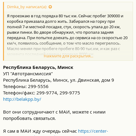
о
с
Dimka_by написал(а):
т
Я проезжаю в год порядка 80 тыс км. Сейчас пробег 309000 и
и
:
коробка приказала долго жить. Забирался на горку при
полной 7-и местной посадке, стук, скорость упала до 20 км,
рывки пинки. Во дворе обнаружил, что пропала задняя
передача. При попытке доехать до сервиса на со скоростью 20
км/ч, появилось сообщение, о том что масло перегрелось.
Масло менял при пробеге пробеге 80-90 тыс.км, и как раз с
момента последней замены проехал 8000 км.
Нажмите для раскрытия...
Про коробку U151F пишут, что у нее ресурс 300 тыс. км. По ход
так и есть. Но я не скажу, что я прилежный водитель,
Республика Беларусь, Минск
стаперовская езда не для меня. Рывки со старта, город 90-100,
УП "Автотрансмиссия"
трасса 150 км. А теперь поиск нового агрегата. В toyota центре
Республика Беларусь, Минск, ул. Двинская, дом 9
обозначили стоимость порядка 12000$, за новую коробку. В
Телефоны: 299-5556
ремонте восстановление, возможно при помощи контрактной
порядка $3-5 тыс. Вижу, что ловить тут нечего.
Телефон/факс: 299-9774, 299-9775
Может у кого есть опыт заказать коробку с аукциона или
http://belakpp.by/
притащить из поднебесной?
Вот они сотрудничают с МАИ, можете с ними
попробовать связаться.
Я сам в МАИ жду очередь сейчас
https://center-