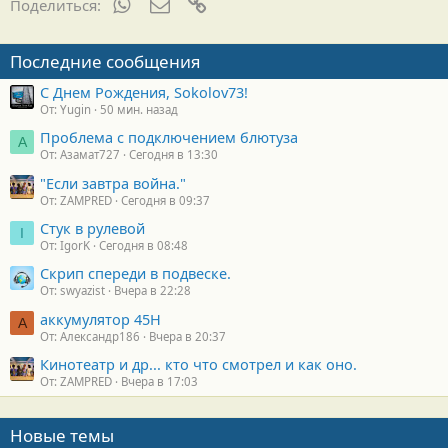
WhatsApp
Электронная почта
Ссылка
Поделиться:
Последние сообщения
С Днем Рождения, Sokolov73!
От: Yugin
50 мин. назад
Проблема с подключением блютуза
А
От: Азамат727
Сегодня в 13:30
"Если завтра война."
От: ZAMPRED
Сегодня в 09:37
Стук в рулевой
I
От: IgorK
Сегодня в 08:48
Скрип спереди в подвеске.
От: swyazist
Вчера в 22:28
аккумулятор 45H
А
От: Александр186
Вчера в 20:37
Кинотеатр и др... кто что смотрел и как оно.
От: ZAMPRED
Вчера в 17:03
Новые темы