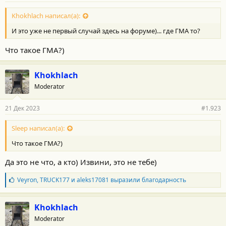
о
с
Khokhlach написал(а):
т
И это уже не первый случай здесь на форуме)... где ГМА то?
и
:
Что такое ГМА?)
Khokhlach
Moderator
21 Дек 2023
#1.923
Sleep написал(а):
Что такое ГМА?)
Да это не что, а кто) Извини, это не тебе)
Б
Veyron
,
TRUCK177
и
aleks17081
выразили благодарность
л
а
г
Khokhlach
о
Moderator
д