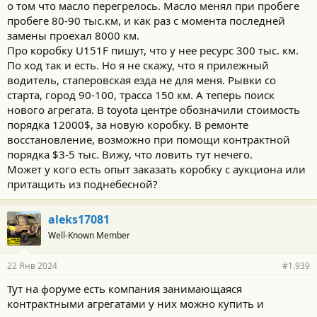
о том что масло перегрелось. Масло менял при пробеге
пробеге 80-90 тыс.км, и как раз с момента последней
замены проехал 8000 км.
Про коробку U151F пишут, что у нее ресурс 300 тыс. км.
По ход так и есть. Но я не скажу, что я прилежный
водитель, стаперовская езда не для меня. Рывки со
старта, город 90-100, трасса 150 км. А теперь поиск
нового агрегата. В toyota центре обозначили стоимость
порядка 12000$, за новую коробку. В ремонте
восстановление, возможно при помощи контрактной
порядка $3-5 тыс. Вижу, что ловить тут нечего.
Может у кого есть опыт заказать коробку с аукциона или
притащить из поднебесной?
aleks17081
Well-Known Member
22 Янв 2024
#1.939
Тут на форуме есть компания занимающаяся
контрактными агрегатами у них можно купить и