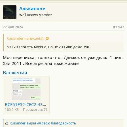
Алькапоне
Well-Known Member
22 Янв 2024
#1.947
Ruslander написал(а):
500-700 понять можно, но не 200 или даже 350.
Моя переписка , только что . Движок он уже делал 1 цил .
Хай 2011 . Все агрегаты тоже живые
Вложения
BCF51F52-CEC2-43FC-B741-7D40DFF1FEFB.jpeg
160,9 KB
Просмотры: 76
Б
Ruslander
выразил свою благодарность