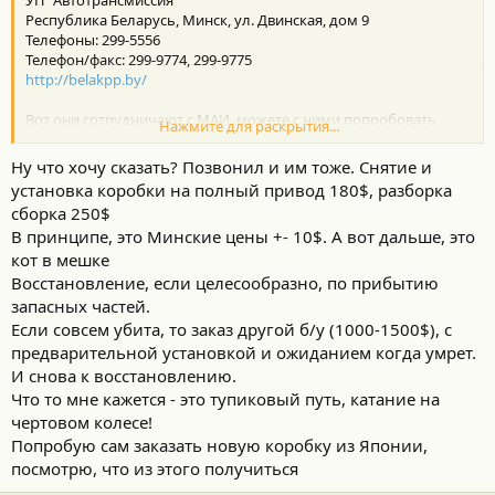
Республика Беларусь, Минск, ул. Двинская, дом 9
Телефоны: 299-5556
Телефон/факс: 299-9774, 299-9775
http://belakpp.by/
Вот они сотрудничают с МАИ, можете с ними попробовать
Нажмите для раскрытия...
связаться.
Ну что хочу сказать? Позвонил и им тоже. Снятие и
Я сам в МАИ жду очередь сейчас
https://center-at.ru/remont-
установка коробки на полный привод 180$, разборка
akpp-v-mai/partnery/
сборка 250$
В принципе, это Минские цены +- 10$. А вот дальше, это
кот в мешке
Восстановление, если целесообразно, по прибытию
запасных частей.
Если совсем убита, то заказ другой б/у (1000-1500$), с
предварительной установкой и ожиданием когда умрет.
И снова к восстановлению.
Что то мне кажется - это тупиковый путь, катание на
чертовом колесе!
Попробую сам заказать новую коробку из Японии,
посмотрю, что из этого получиться