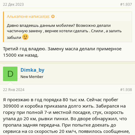
22 Дек 2023
#1.937
Алькапоне написал(а):
Давно владеешь данным мобилеи? Возможно делали
частичную замену , вернее хотели сделать . Слили , а залить
забыли
Третий год владею. Замену масла делали примерное
15000 км назад.
Dimka_by
D
New Member
22 Янв 2024
#1.938
Я проезжаю в год порядка 80 тыс км. Сейчас пробег
309000 и коробка приказала долго жить. Забирался на
горку при полной 7-и местной посадке, стук, скорость
упала до 20 км, рывки пинки. Во дворе обнаружил, что
пропала задняя передача. При попытке доехать до
сервиса на со скоростью 20 км/ч, появилось сообщение,