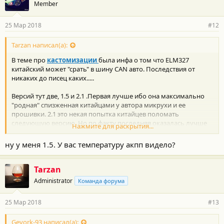
Member
25 Мар 2018
#12
Tarzan написал(а):
В теме про
кастомизации
была инфа о том что ELM327
китайский может "срать" в шину CAN авто. Последствия от
никаких до писец каких.....
Версий тут две, 1.5 и 2.1 .Первая лучше ибо она максимально
"родная" спизженная китайцами у автора микрухи и ее
прошивки. 2.1 это некая попытка китайцев поломать
следующую версию. Но по факту последняя оказалась лучше
Нажмите для раскрытия...
защищенной и китайцы не все удачно поломали, как следствие
- не все авто видят адаптер, не все программы с ней корректно
ну у меня 1.5. У вас температуру акпп видело?
работают. У меня был 2.1 на Мазду сх5, половину параметров и
команд по протоколу CAN не работали. Купил 1.5 - все отлично.
Tarzan
Я бы лучшим вариантом делал бы подключение родным
Administrator
Команда форума
адаптером для Тойота, даже из китая.
25 Мар 2018
#13
Gevork-93 написал(а):