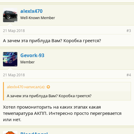
а
г
alexlx470
о
Well-Known Member
д
а
р
21 Мар 2018
#3
н
о
А зачем эта приблуда Вам? Коробка греется?
с
т
и
Gevork-93
:
Member
21 Мар 2018
#4
alexlx470 написал(а):
А зачем эта приблуда Вам? Коробка греется?
Хотел промониторить на каких этапах какая
темепаратура АКПП. Интересно просто перегревается
или нет.