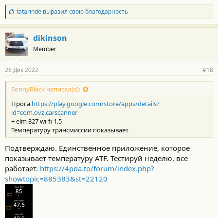
Б
tatarinde
выразил свою благодарность
л
а
г
dikinson
о
Member
д
а
р
26 Дек 2022
#18
н
о
с
SonnyBlack написал(а):
т
Прога
https://play.google.com/store/apps/details?
и
:
id=com.ovz.carscanner
+ elm 327 wi-fi 1.5
Температуру трансмиссии показывает
Подтверждаю. Единственное приложение, которое
показывает температуру ATF. Тестируй неделю, всё
работает.
https://4pda.to/forum/index.php?
showtopic=885383&st=22120