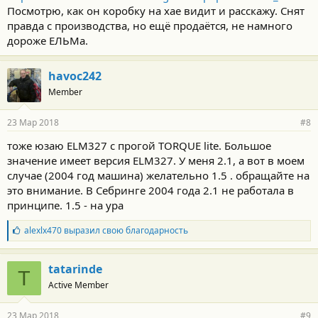
Посмотрю, как он коробку на хае видит и расскажу. Снят
правда с производства, но ещё продаётся, не намного
дороже ЕЛЬМа.
havoc242
Member
23 Мар 2018
#8
тоже юзаю ELM327 c прогой TORQUE lite. Большое
значение имеет версия ELM327. У меня 2.1, а вот в моем
случае (2004 год машина) желательно 1.5 . обращайте на
это внимание. В Себринге 2004 года 2.1 не работала в
принципе. 1.5 - на ура
Б
alexlx470
выразил свою благодарность
л
а
г
tatarinde
T
о
Active Member
д
а
р
23 Мар 2018
#9