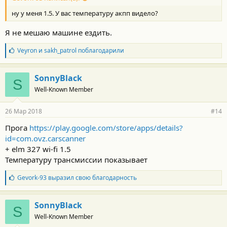
ну у меня 1.5. У вас температуру акпп видело?
Я не мешаю машине ездить.
Б
Veyron
и
sakh_patrol
поблагодарили
л
а
г
SonnyBlack
S
о
Well-Known Member
д
а
р
26 Мар 2018
#14
н
о
Прога
https://play.google.com/store/apps/details?
с
id=com.ovz.carscanner
т
и
+ elm 327 wi-fi 1.5
:
Температуру трансмиссии показывает
Б
Gevork-93
выразил свою благодарность
л
а
г
SonnyBlack
S
о
Well-Known Member
д
а