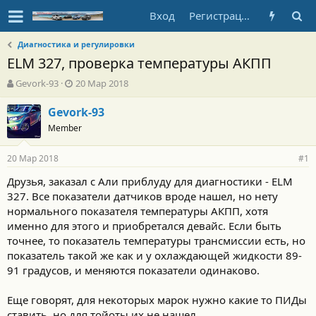
Вход
Регистрация
Диагностика и регулировки
ELM 327, проверка температуры АКПП
А
Д
Gevork-93
20 Мар 2018
в
а
т
т
Gevork-93
о
а
Member
р
н
т
а
20 Мар 2018
е
ч
#1
м
а
Друзья, заказал с Али приблуду для диагностики - ELM
ы
л
327. Все показатели датчиков вроде нашел, но нету
а
нормального показателя температуры АКПП, хотя
именно для этого и приобретался девайс. Если быть
точнее, то показатель температуры трансмиссии есть, но
показатель такой же как и у охлаждающей жидкости 89-
91 градусов, и меняются показатели одинаково.
Еще говорят, для некоторых марок нужно какие то ПИДы
ставить, но для тойоты их не нашел.