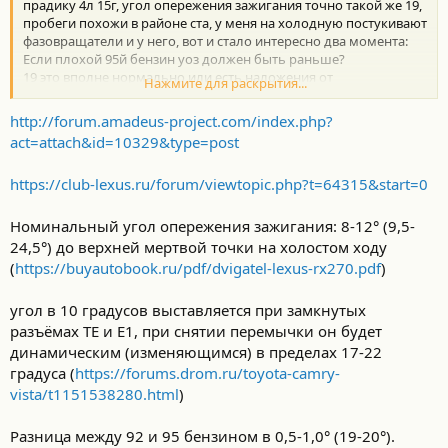
прадику 4л 15г, угол опережения зажигания точно такой же 19,
пробеги похожи в районе ста, у меня на холодную постукивают
фазовращатели и у него, вот и стало интересно два момента:
Если плохой 95й бензин уоз должен быть раньше?
19 это вполне нормально или есть наложения от
Нажмите для раскрытия...
растянувшейся цепи, или проблемы с фазовращателями, или
свечи зажигания или елм327 тупо врет?
http://forum.amadeus-project.com/index.php?
act=attach&id=10329&type=post
https://club-lexus.ru/forum/viewtopic.php?t=64315&start=0
Номинальный угол опережения зажигания: 8-12° (9,5-
24,5°) до верхней мертвой точки на холостом ходу
(
https://buyautobook.ru/pdf/dvigatel-lexus-rx270.pdf
)
угол в 10 градусов выставляется при замкнутых
разъёмах ТЕ и Е1, при снятии перемычки он будет
динамическим (изменяющимся) в пределах 17-22
градуса (
https://forums.drom.ru/toyota-camry-
vista/t1151538280.html
)
Разница между 92 и 95 бензином в 0,5-1,0° (19-20°).