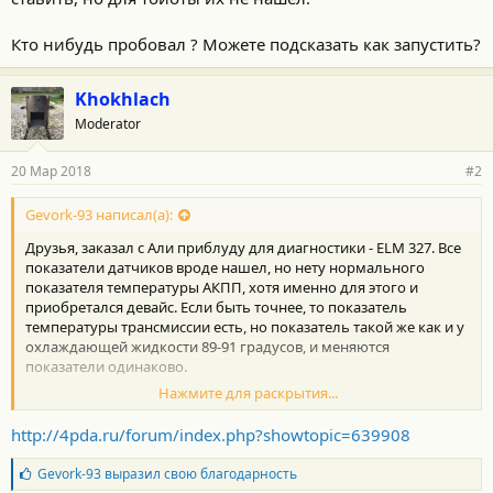
Кто нибудь пробовал ? Можете подсказать как запустить?
Khokhlach
Moderator
20 Мар 2018
#2
Gevork-93 написал(а):
Друзья, заказал с Али приблуду для диагностики - ELM 327. Все
показатели датчиков вроде нашел, но нету нормального
показателя температуры АКПП, хотя именно для этого и
приобретался девайс. Если быть точнее, то показатель
температуры трансмиссии есть, но показатель такой же как и у
охлаждающей жидкости 89-91 градусов, и меняются
показатели одинаково.
Нажмите для раскрытия...
Еще говорят, для некоторых марок нужно какие то ПИДы
ставить, но для тойоты их не нашел.
http://4pda.ru/forum/index.php?showtopic=639908
Кто нибудь пробовал ? Можете подсказать как запустить?
Б
Gevork-93
выразил свою благодарность
л