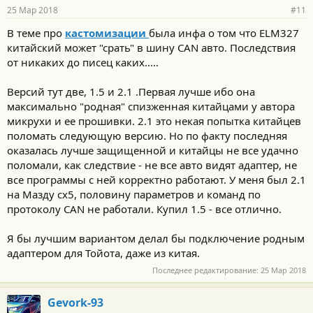
25 Мар 2018
#11
В теме про
кастомизации
была инфа о том что ELM327
китайский может "срать" в шину CAN авто. Последствия
от никаких до писец каких.....
Версий тут две, 1.5 и 2.1 .Первая лучше ибо она
максимально "родная" спизженная китайцами у автора
микрухи и ее прошивки. 2.1 это некая попытка китайцев
поломать следующую версию. Но по факту последняя
оказалась лучше защищенной и китайцы не все удачно
поломали, как следствие - не все авто видят адаптер, не
все программы с ней корректно работают. У меня был 2.1
на Мазду сх5, половину параметров и команд по
протоколу CAN не работали. Купил 1.5 - все отлично.
Я бы лучшим вариантом делал бы подключение родным
адаптером для Тойота, даже из китая.
Последнее редактирование:
25 Мар 2018
Gevork-93