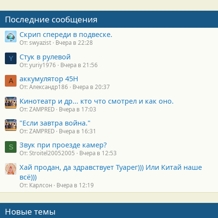
Последние сообщения
Скрип спереди в подвеске.
От: swyazist
Вчера в 22:28
Стук в рулевой
Y
От: yuriy1976
Вчера в 21:56
аккумулятор 45H
А
От: Александр186
Вчера в 20:37
Кинотеатр и др... кто что смотрел и как оно.
От: ZAMPRED
Вчера в 17:03
"Если завтра война."
От: ZAMPRED
Вчера в 16:31
Звук при проезде камер?
S
От: Stroitel20052005
Вчера в 12:53
Хай продан, да здравствует Туарег))) Или Китай наше
всё)))
От: Карлсон
Вчера в 12:19
Новые темы