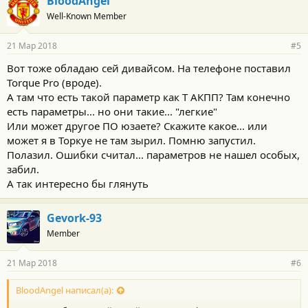
BloodAngel
Well-Known Member
21 Мар 2018
#5
Вот тоже обладаю сей дивайсом. На телефоне поставил
Torque Pro (вроде).
А там что есть такой параметр как T АКПП? Там конечно
есть параметры... но они такие... "легкие"
Или может другое ПО юзаете? Скажите какое... или
может я в Торкуе не там зырил. Помню запустил.
Полазил. Ошибки считал... параметров не нашел особых,
забил.
А так интересно бы глянуть
Gevork-93
Member
21 Мар 2018
#6
BloodAngel написал(а):