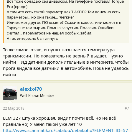
Вот тоже обладаю сей дивайсом. На телефоне поставил Torque
Pro (вроде).
А там что есть такой параметр как T АКПП? Там конечно есть
параметры... но они такие... "легкие"
Или может другое ПО юзаете? Скажите какое... или может я в
Торкуе не там зырил. Помню запустил. Полазил. Ошибки
считал... параметров не нашел особых, забил.
А так интересно бы глянуть
То же самое юзаю, и пункт называется температура
трансмиссии. Но показатель не верный выдает. Нужно
найти ПИД датчики дополнительные в интернете, чтобы
прога видела все датчики в автомобиле. Пока не удалось
найти
alexlx470
Well-Known Member
22 Мар 2018
#7
ELM 327 штука хорошая, видит почти всё, но не всё
правильно) У меня такой уже лет 10
http://www.scanmatik.ru/catalog/detail.php?ELEMENT_ID=57