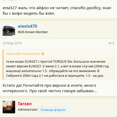
н
о
елм327 жаль что айфон не читает, спасибо джобсу, знал
с
бы с вифи модель бы взял.
т
и
:
alexlx470
Well-Known Member
23 Мар 2018
#10
havoc242 написал(а):
тоже юзаю ELM327 c прогой TORQUE lite. Большое значение
имеет версия ELM327. У меня 2.1, а вот в моем случае (2004 год
машина) желательно 1.5 . обращайте на это внимание. В
Себринге 2004 года 2.1 не работала в принципе. 1.5 - на ура
Кстати да! Почитайте про версии в инете, много
интересного. Про свой честно говоря забываю...
Tarzan
Administrator
Команда форума