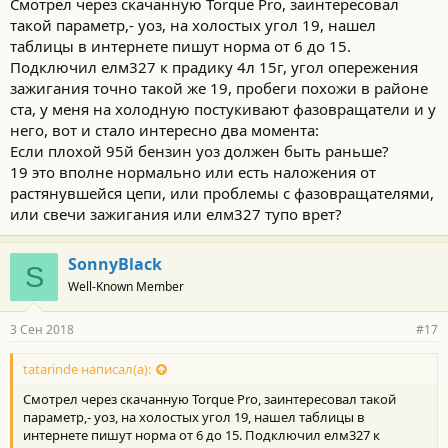
Смотрел через скачанную Torque Pro, заинтересовал
с
такой параметр,- уоз, на холостых угол 19, нашел
т
и
таблицы в интернете пишут норма от 6 до 15.
:
Подключил елм327 к прадику 4л 15г, угол опережения
зажигания точно такой же 19, пробеги похожи в районе
ста, у меня на холодную постукивают фазовращатели и у
него, вот и стало интересно два момента:
Если плохой 95й бензин уоз должен быть раньше?
19 это вполне нормально или есть наложения от
растянувшейся цепи, или проблемы с фазовращателями,
или свечи зажигания или елм327 тупо врет?
SonnyBlack
S
Well-Known Member
3 Сен 2018
#17
tatarinde написал(а):
Смотрел через скачанную Torque Pro, заинтересовал такой
параметр,- уоз, на холостых угол 19, нашел таблицы в
интернете пишут норма от 6 до 15. Подключил елм327 к