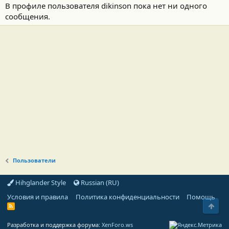
В профиле пользователя dikinson пока нет ни одного
сообщения.
Пользователи
Hihglander Style
Russian (RU)
Условия и правила
Политика конфиденциальности
Помощь
Свер
R
S
S
Разработка и поддержка форума:
XenForo.ws