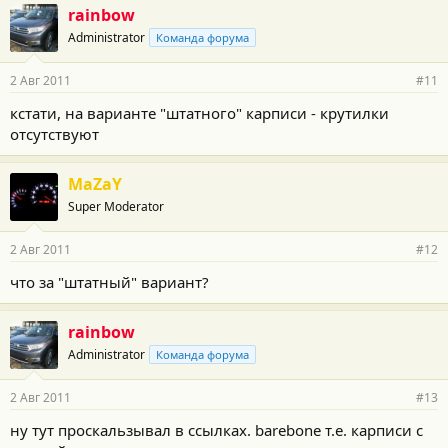
rainbow
Administrator
Команда форума
2 Авг 2011
#11
кстати, на варианте "штатного" карписи - крутилки
отсутствуют
MaZaY
Super Moderator
2 Авг 2011
#12
что за "штатный" вариант?
rainbow
Administrator
Команда форума
2 Авг 2011
#13
ну тут проскальзывал в ссылках. barebone т.е. карписи с