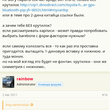
крутилок
http://vip1.dinodirect.com/toyota-h...er-gps-
bluetooth-pip-jfr-t802t.html#mycarttip
или в теме про 2-дина китайца ссылки были.
а зачем тебе БЕЗ крутилок?
если рассматривать карписи - может правда попробовать
выбрать barebone с форм-фактором нужным?
если самому колхозить все - то как раз эта проставка
пригодится. вытащить 1-диновую вставку и нижнюю. и
туда моник.
но на мой взгляд это будет не фонтан. крутилки - они же
симметрия с нижними..
rainbow
Administrator
Команда форума
2 Авг 2011
#16
kog написал(а):