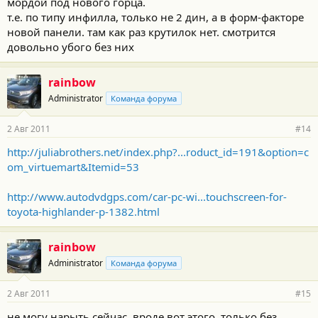
мордой под нового горца.
т.е. по типу инфилла, только не 2 дин, а в форм-факторе
новой панели. там как раз крутилок нет. смотрится
довольно убого без них
rainbow
Administrator
Команда форума
2 Авг 2011
#14
http://juliabrothers.net/index.php?...roduct_id=191&option=c
om_virtuemart&Itemid=53
http://www.autodvdgps.com/car-pc-wi...touchscreen-for-
toyota-highlander-p-1382.html
rainbow
Administrator
Команда форума
2 Авг 2011
#15
не могу нарыть сейчас. вроде вот этого, только без