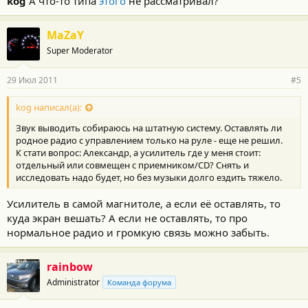
kog
А что-то типа
этого
не рассматривал?
MaZaY
Super Moderator
29 Июл 2011
#5
kog написал(а):
Звук выводить собираюсь на штатную систему. Оставлять ли
родное радио с управлением только на руле - еще не решил.
К стати вопрос: Александр, а усилитель где у меня стоит:
отдельный или совмещен с приемником/CD? Снять и
исследовать надо будет, но без музыки долго ездить тяжело.
Усилитель в самой магнитоле, а если её оставлять, то
куда экран вешать? А если не оставлять, то про
нормальное радио и громкую связь можно забыть.
rainbow
Administrator
Команда форума