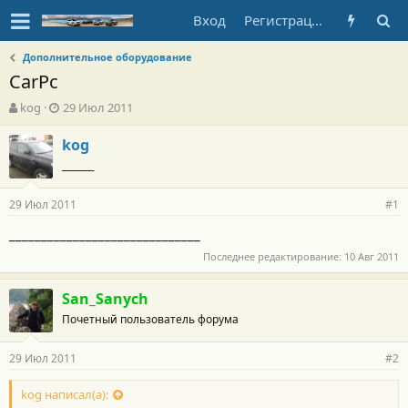
Вход
Регистрация
Дополнительное оборудование
CarPc
А
Д
kog
29 Июл 2011
в
а
т
т
kog
о
а
_______
р
н
т
а
29 Июл 2011
е
ч
#1
м
а
______________________________
ы
л
а
Последнее редактирование:
10 Авг 2011
San_Sanych
Почетный пользователь форума
29 Июл 2011
#2
kog написал(а):