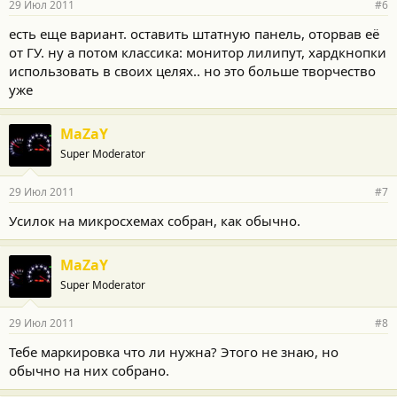
29 Июл 2011
#6
есть еще вариант. оставить штатную панель, оторвав её
от ГУ. ну а потом классика: монитор лилипут, хардкнопки
использовать в своих целях.. но это больше творчество
уже
MaZaY
Super Moderator
29 Июл 2011
#7
Усилок на микросхемах собран, как обычно.
MaZaY
Super Moderator
29 Июл 2011
#8
Тебе маркировка что ли нужна? Этого не знаю, но
обычно на них собрано.