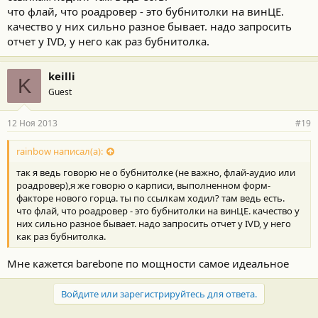
что флай, что роадровер - это бубнитолки на винЦЕ.
качество у них сильно разное бывает. надо запросить
отчет у IVD, у него как раз бубнитолка.
keilli
K
Guest
12 Ноя 2013
#19
rainbow написал(а):
так я ведь говорю не о бубнитолке (не важно, флай-аудио или
роадровер),я же говорю
о
карписи, выполненном форм-
факторе нового горца. ты по ссылкам ходил? там ведь есть.
что флай, что роадровер - это бубнитолки на винЦЕ. качество у
них сильно разное бывает. надо запросить отчет у IVD, у него
как раз бубнитолка.
Мне кажется barebone по мощности самое идеальное
Войдите или зарегистрируйтесь для ответа.