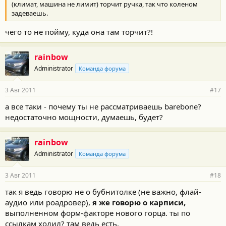
(климат, машина не лимит) торчит ручка, так что коленом
задеваешь.
чего то не пойму, куда она там торчит?!
rainbow
Administrator
Команда форума
3 Авг 2011
#17
а все таки - почему ты не рассматриваешь barebone?
недостаточно мощности, думаешь, будет?
rainbow
Administrator
Команда форума
3 Авг 2011
#18
так я ведь говорю не о бубнитолке (не важно, флай-
аудио или роадровер),
я же говорю о карписи,
выполненном форм-факторе нового горца. ты по
ссылкам ходил? там ведь есть.