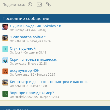
WhatsApp
Электронная почта
Ссылка
Поделиться:
Последние сообщения
С Днем Рождения, Sokolov73!
От: Витвад
43 мин. назад
"Если завтра война."
От: ZAMPRED
Сегодня в 09:37
Стук в рулевой
I
От: IgorK
Сегодня в 08:48
Скрип спереди в подвеске.
От: swyazist
Вчера в 22:28
аккумулятор 45H
А
От: Александр186
Вчера в 20:37
Кинотеатр и др... кто что смотрел и как оно.
От: ZAMPRED
Вчера в 17:03
Звук при проезде камер?
S
От: Stroitel20052005
Вчера в 12:53