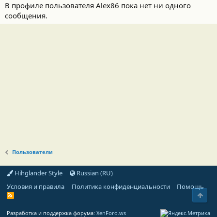
В профиле пользователя Alex86 пока нет ни одного
сообщения.
Пользователи
Hihglander Style
Russian (RU)
Условия и правила
Политика конфиденциальности
Помощь
Свер
R
S
S
Разработка и поддержка форума:
XenForo.ws