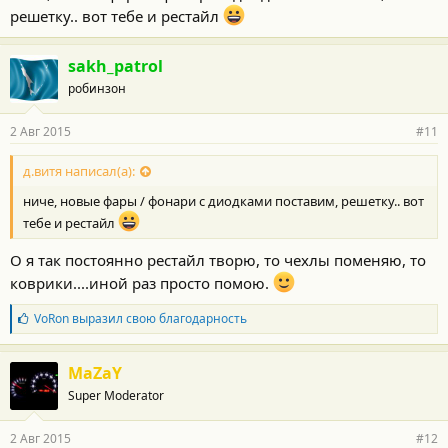
решетку.. вот тебе и рестайл
sakh_patrol
робинзон
2 Авг 2015
#11
д.витя написал(а):
ниче, новые фары / фонари с диодками поставим, решетку.. вот
тебе и рестайл
О я так постоянно рестайл творю, то чехлы поменяю, то
коврики....иной раз просто помою.
Б
VoRon
выразил свою благодарность
л
а
г
MaZaY
о
Super Moderator
д
а
р
2 Авг 2015
#12
н