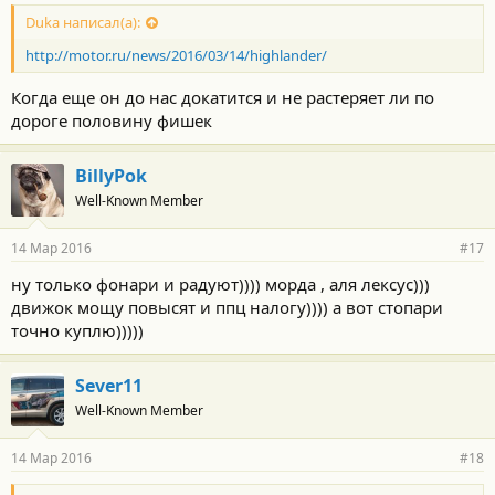
о
с
Duka написал(а):
т
http://motor.ru/news/2016/03/14/highlander/
и
:
Когда еще он до нас докатится и не растеряет ли по
дороге половину фишек
BillyPok
Well-Known Member
14 Мар 2016
#17
ну только фонари и радуют)))) морда , аля лексус)))
движок мощу повысят и ппц налогу)))) а вот стопари
точно куплю)))))
Sever11
Well-Known Member
14 Мар 2016
#18