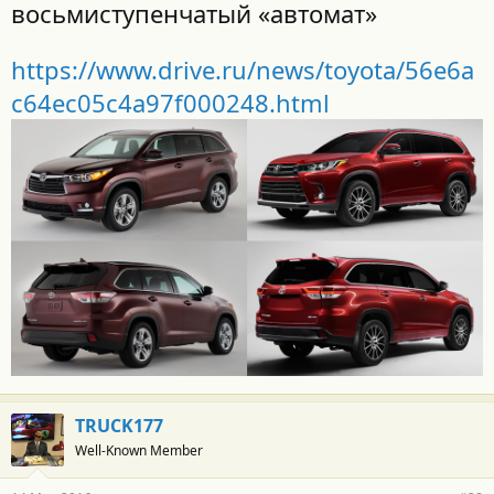
восьмиступенчатый «автомат»
https://www.drive.ru/news/toyota/56e6a
c64ec05c4a97f000248.html
TRUCK177
Well-Known Member