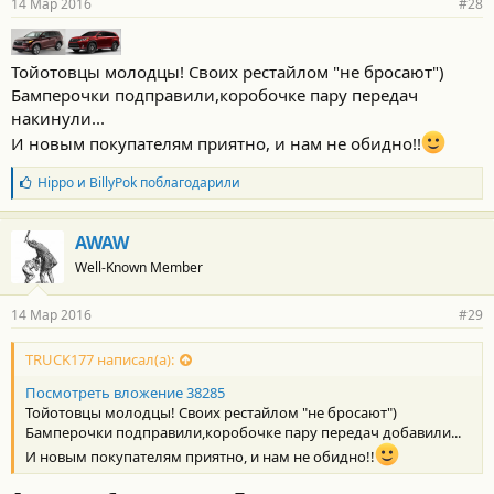
14 Мар 2016
#28
Тойотовцы молодцы! Своих рестайлом "не бросают")
Бамперочки подправили,коробочке пару передач
накинули...
И новым покупателям приятно, и нам не обидно!!
Б
Hippo
и
BillyPok
поблагодарили
л
а
г
AWAW
о
Well-Known Member
д
а
р
14 Мар 2016
#29
н
о
с
TRUCK177 написал(а):
т
Посмотреть вложение 38285
и
:
Тойотовцы молодцы! Своих рестайлом "не бросают")
Бамперочки подправили,коробочке пару передач добавили...
И новым покупателям приятно, и нам не обидно!!