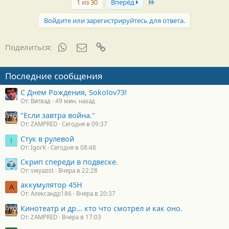
Last
г
1 из 30
Вперёд
о
д
Войдите или зарегистрируйтесь для ответа.
а
р
н
WhatsApp
Электронная почта
Ссылка
Поделиться:
о
с
т
Последние сообщения
и
:
С Днем Рождения, Sokolov73!
От: Витвад
49 мин. назад
"Если завтра война."
От: ZAMPRED
Сегодня в 09:37
Стук в рулевой
I
От: IgorK
Сегодня в 08:48
Скрип спереди в подвеске.
От: swyazist
Вчера в 22:28
аккумулятор 45H
А
От: Александр186
Вчера в 20:37
Кинотеатр и др... кто что смотрел и как оно.
От: ZAMPRED
Вчера в 17:03