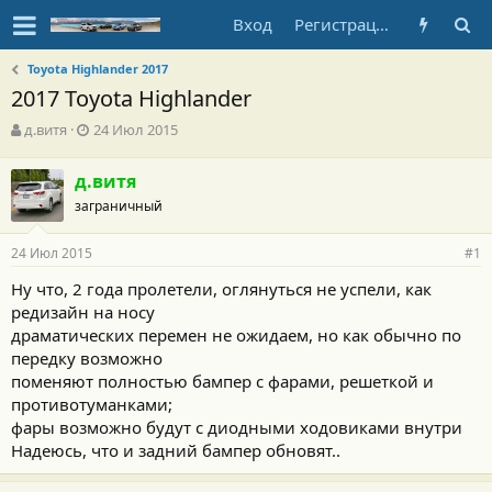
Вход
Регистрация
Toyota Highlander 2017
2017 Toyota Highlander
А
Д
д.витя
24 Июл 2015
в
а
т
т
д.витя
о
а
заграничный
р
н
т
а
е
ч
24 Июл 2015
#1
м
а
ы
л
Ну что, 2 года пролетели, оглянуться не успели, как
а
редизайн на носу
драматических перемен не ожидаем, но как обычно по
передку возможно
поменяют полностью бампер с фарами, решеткой и
противотуманками;
фары возможно будут с диодными ходовиками внутри
Надеюсь, что и задний бампер обновят..