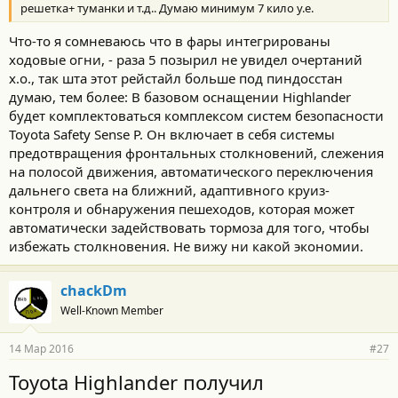
решетка+ туманки и т.д.. Думаю минимум 7 кило у.е.
Что-то я сомневаюсь что в фары интегрированы
ходовые огни, - раза 5 позырил не увидел очертаний
х.о., так шта этот рейстайл больше под пиндосстан
думаю, тем более: В базовом оснащении Highlander
будет комплектоваться комплексом систем безопасности
Toyota Safety Sense P. Он включает в себя системы
предотвращения фронтальных столкновений, слежения
на полосой движения, автоматического переключения
дальнего света на ближний, адаптивного круиз-
контроля и обнаружения пешеходов, которая может
автоматически задействовать тормоза для того, чтобы
избежать столкновения. Не вижу ни какой экономии.
chackDm
Well-Known Member
14 Мар 2016
#27
Toyota Highlander получил