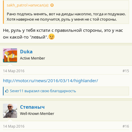
sakh_patrol написал(а):
Рано подпись менять, вот на диоды накоплю, тогда и подумаю.
Хотя наверное не получится, руль у меня не с той стороны.
Не, руль у тебя кстати с правильной стороны, это у нас
он какой-то "левый".
Duka
Active Member
14 Мар 2016
#15
http://motor.ru/news/2016/03/14/highlander/
Б
Sever11
выразил свою благодарность
л
а
г
Степаныч
о
Well-Known Member
д
а
р
14 Мар 2016
#16
н