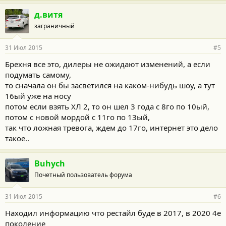
д.витя
заграничный
31 Июл 2015
#5
Брехня все это, дилеры не ожидают изменений, а если
подумать самому,
то сначала он бы засветился на каком-нибудь шоу, а тут
16ый уже на носу
потом если взять ХЛ 2, то он шел 3 года с 8го по 10ый,
потом с новой мордой с 11го по 13ый,
так что ложная тревога, ждем до 17го, интернет это дело
такое..
Buhych
Почетный пользователь форума
31 Июл 2015
#6
Находил информацию что рестайл буде в 2017, в 2020 4е
поколение