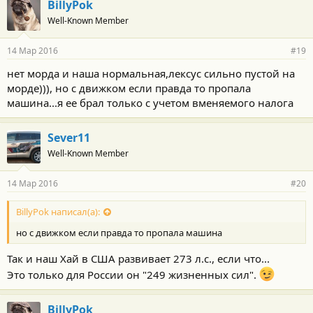
BillyPok
Well-Known Member
14 Мар 2016
#19
нет морда и наша нормальная,лексус сильно пустой на
морде))), но с движком если правда то пропала
машина...я ее брал только с учетом вменяемого налога
Sever11
Well-Known Member
14 Мар 2016
#20
BillyPok написал(а):
но с движком если правда то пропала машина
Так и наш Хай в США развивает 273 л.с., если что...
Это только для России он "249 жизненных сил".
BillyPok