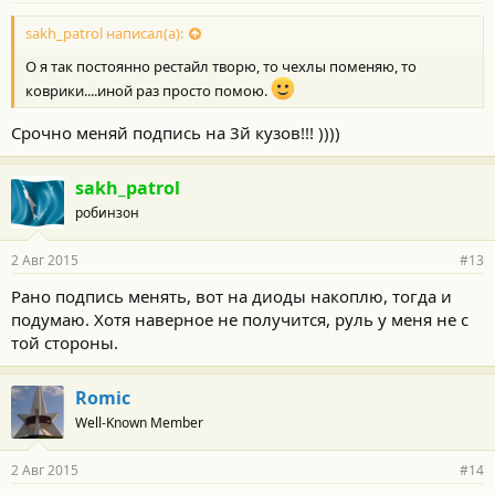
о
с
sakh_patrol написал(а):
т
О я так постоянно рестайл творю, то чехлы поменяю, то
и
:
коврики....иной раз просто помою.
Срочно меняй подпись на 3й кузов!!! ))))
sakh_patrol
робинзон
2 Авг 2015
#13
Рано подпись менять, вот на диоды накоплю, тогда и
подумаю. Хотя наверное не получится, руль у меня не с
той стороны.
Romic
Well-Known Member
2 Авг 2015
#14