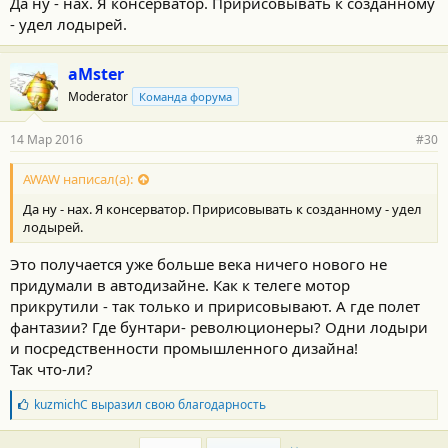
Да ну - нах. Я консерватор. Пририсовывать к созданному
- удел лодырей.
aMster
Moderator
Команда форума
14 Мар 2016
#30
AWAW написал(а):
Да ну - нах. Я консерватор. Пририсовывать к созданному - удел
лодырей.
Это получается уже больше века ничего нового не
придумали в автодизайне. Как к телеге мотор
прикрутили - так только и пририсовывают. А где полет
фантазии? Где бунтари- революционеры? Одни лодыри
и посредственности промышленного дизайна!
Так что-ли?
Б
kuzmichC
выразил свою благодарность
л
а