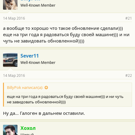
Well-Known Member
14 Мар 2016
#21
а вообще то хорошо что такое обновление сделали)))
еще на три года я радоваться буду своей машине))) и ни
чуть не завидовать обновленной))))
Sever11
Well-Known Member
14 Мар 2016
#22
BillyPok написал(а):
еще на три года я радоваться буду своей машине))) и ни чуть
не завидовать обновленной))))
Ну да... Галоген в дальнем оставили.
Хохол
Щирый