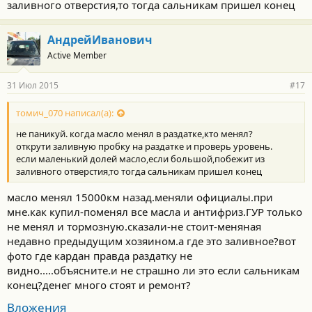
заливного отверстия,то тогда сальникам пришел конец
АндрейИванович
Active Member
31 Июл 2015
#17
томич_070 написал(а):
не паникуй. когда масло менял в раздатке,кто менял?
открути заливную пробку на раздатке и проверь уровень.
если маленький долей масло,если большой,побежит из
заливного отверстия,то тогда сальникам пришел конец
масло менял 15000км назад.меняли официалы.при
мне.как купил-поменял все масла и антифриз.ГУР только
не менял и тормозную.сказали-не стоит-меняная
недавно предыдущим хозяином.а где это заливное?вот
фото где кардан правда раздатку не
видно.....объясните.и не страшно ли это если сальникам
конец?денег много стоят и ремонт?
Вложения