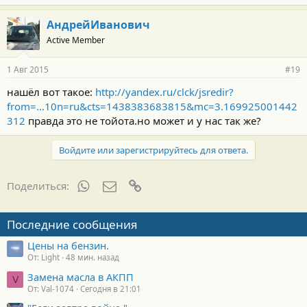
АндрейИванович
Active Member
1 Авг 2015
#19
нашёл вот такое:
http://yandex.ru/clck/jsredir?
from=...10n=ru&cts=1438383683815&mc=3.169925001442
312
правда это не тойота.но может и у нас так же?
Войдите или зарегистрируйтесь для ответа.
WhatsApp
Электронная почта
Ссылка
Поделиться:
Последние сообщения
Цены на бензин.
От: Light
48 мин. назад
Замена масла в АКПП
V
От: Val-1074
Сегодня в 21:01