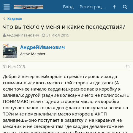
Вход
Регистрация
Ходовая
что вытекло у меня и какие последствия?
А
Д
АндрейИванович
31 Июл 2015
в
а
т
т
АндрейИванович
о
а
Active Member
р
н
т
а
31 Июл 2015
е
ч
#1
м
а
Добрый вечер всем!кардан отремонтировали.когда
ы
л
снимали-вылилось масло с той стороны где капот.(А
а
если точнее-начало кардана).красное как в коробку я
заливал.с другой (задние колеса)-ничего не полилось.НЕ
ПОНИМАЮ! если с одной стороны масло из коробки
поступает-зачем тогда я два флакона покупал и возил на
ТО?и мне поменяли!или масло которое в АКПП
заливаешь-оно поступает в раздатку и на кардан?я не
механик и не слесарь-а там где кардан делали-тоже не
знают. компания еврокардан на Рязанке.и масло они не