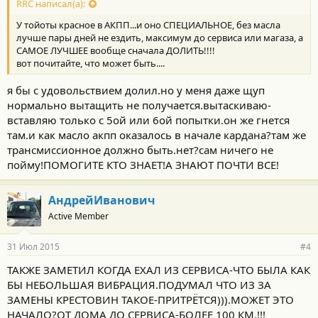
RRC написал(а):
У тойоты красное в АКПП...и оно СПЕЦИАЛЬНОЕ, без масла
лучше пары дней не ездить, максимум до сервиса или магаза, а
САМОЕ ЛУЧШЕЕ вообще сначала ДОЛИТЬ!!!!
вот почитайте, что может быть....
я бы с удовольствием долил.но у меня даже щуп
нормально вытащить не получается.вытаскиваю-
вставляю только с 5ой или 6ой попытки.он же гнется
там.и как масло акпп оказалось в начале кардана?там же
трансмиссионное должно быть.нет?сам ничего не
пойму!ПОМОГИТЕ КТО ЗНАЕТ!А ЗНАЮТ ПОЧТИ ВСЕ!
АндрейИванович
Active Member
31 Июл 2015
#4
ТАКЖЕ ЗАМЕТИЛ КОГДА ЕХАЛ ИЗ СЕРВИСА-ЧТО БЫЛА КАК
БЫ НЕБОЛЬШАЯ ВИБРАЦИЯ.ПОДУМАЛ ЧТО ИЗ ЗА
ЗАМЕНЫ КРЕСТОВИН ТАКОЕ-ПРИТРЁТСЯ))).МОЖЕТ ЭТО
НАЧАЛО?ОТ ДОМА ДО СЕРВИСА-БОЛЕЕ 100 КМ.!!!