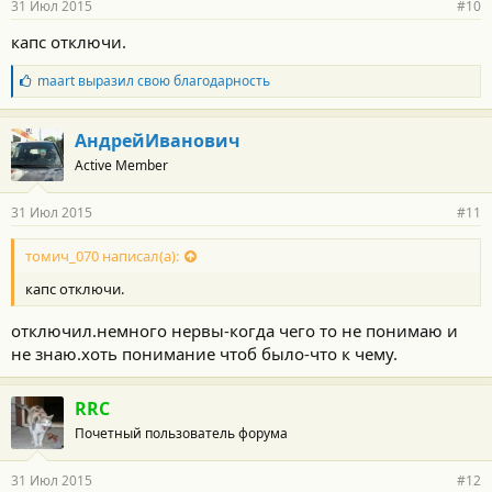
31 Июл 2015
#10
капс отключи.
Б
maart
выразил свою благодарность
л
а
г
АндрейИванович
о
Active Member
д
а
р
31 Июл 2015
#11
н
о
с
томич_070 написал(а):
т
капс отключи.
и
:
отключил.немного нервы-когда чего то не понимаю и
не знаю.хоть понимание чтоб было-что к чему.
RRC
Почетный пользователь форума
31 Июл 2015
#12