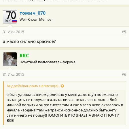
томич_070
Well-Known Member
31 Июл 2015
#5
а масло сильно красное?
RRC
Почетный пользователь форума
31 Июл 2015
#6
АндрейИванович написал(а):
я бы с удовольствием долил.но у меня даже щуп нормально
вытащить не получается.вытаскиваю-вставляю только с 5ой
или 6ой попытки.он же гнется там.и как масло акпп оказалось в
начале кардана?там же трансмиссионное должно быть.нет?
сам ничего не пойму!ПОМОГИТЕ КТО ЗНАЕТ!А ЗНАЮТ ПОЧТИ
ВСЕ!