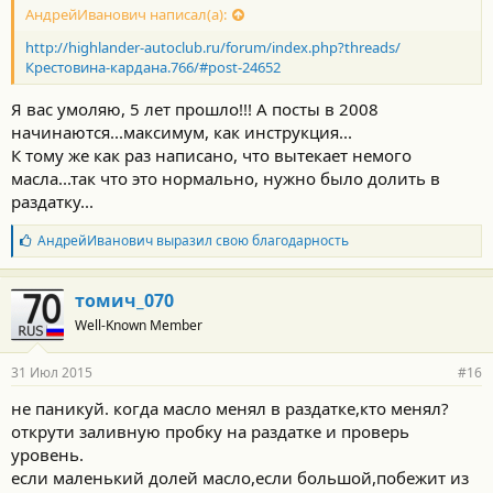
АндрейИванович написал(а):
http://highlander-autoclub.ru/forum/index.php?threads/
Крестовина-кардана.766/#post-24652
Я вас умоляю, 5 лет прошло!!! А посты в 2008
начинаются...максимум, как инструкция...
К тому же как раз написано, что вытекает немого
масла...так что это нормально, нужно было долить в
раздатку...
Б
АндрейИванович
выразил свою благодарность
л
а
г
томич_070
о
Well-Known Member
д
а
р
31 Июл 2015
#16
н
о
не паникуй. когда масло менял в раздатке,кто менял?
с
открути заливную пробку на раздатке и проверь
т
и
уровень.
:
если маленький долей масло,если большой,побежит из