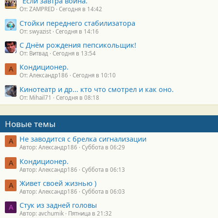
"Если завтра война."
От: ZAMPRED
Сегодня в 14:42
Стойки переднего стабилизатора
От: swyazist
Сегодня в 14:16
С Днём рождения пепсикольщик!
От: Витвад
Сегодня в 13:54
Кондиционер.
А
От: Александр186
Сегодня в 10:10
Кинотеатр и др... кто что смотрел и как оно.
От: Mihail71
Сегодня в 08:18
Новые темы
Не заводится с брелка сигнализации
А
Автор: Александр186
Суббота в 06:29
Кондиционер.
А
Автор: Александр186
Суббота в 06:13
Живет своей жизнью )
А
Автор: Александр186
Суббота в 06:03
Стук из задней головы
A
Автор: avchumik
Пятница в 21:32