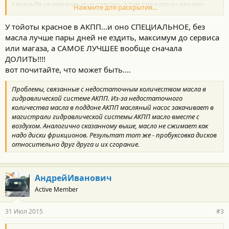
кардан?я не механик и не слесарь-а там где кардан делали-
Нажмите для раскрытия...
тоже не знают. компания еврокардан на Рязанке.и масло они
не знают куда лить!ОБЪЯСНИТЕ ПЖЛСТА.получается масло из
У тойоты красное в АКПП...и оно СПЕЦИАЛЬНОЕ, без
коробки вылилось?грамм 100?и ничего если не подливая
масла лучше пары дней не ездить, максимум до сервиса
поезжу пару-тройку дней? и куда заливается два по 900грамм
или магаза, а САМОЕ ЛУЧШЕЕ вообще сначала
80w-90 gl 5/gl4? ДО ЗАМЕНЫ КУПИЛ У ОФИЦИАЛОВ 1ЛИТР-НО
ДОЛИТЬ!!!!
ОНО У НИХ 85W-90,НА ХАЙ 2.4 ПОЛНЫЙ ПРИВОД ТАКОЕ
МОЖНО ДОБАВИТЬ? текло красное!
вот почитайте, что может быть....
Проблемы, связанные с недостаточным количеством масла в
гидравлической системе АКПП. Из-за недостаточного
количества масла в поддоне АКПП масляный насос закачивает в
магистрали гидравлической системы АКПП масло вместе с
воздухом. Аналогично сказанному выше, масло не сжимает как
надо диски фрикционов. Результат тот же - пробуксовка дисков
относительно друг друга и их сгорание.
АндрейИванович
Active Member
31 Июл 2015
#3