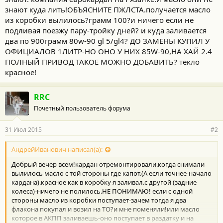
знают куда лить!ОБЪЯСНИТЕ ПЖЛСТА.получается масло
из коробки вылилось?грамм 100?и ничего если не
подливая поезжу пару-тройку дней? и куда заливается
два по 900грамм 80w-90 gl 5/gl4? ДО ЗАМЕНЫ КУПИЛ У
ОФИЦИАЛОВ 1ЛИТР-НО ОНО У НИХ 85W-90,НА ХАЙ 2.4
ПОЛНЫЙ ПРИВОД ТАКОЕ МОЖНО ДОБАВИТЬ? текло
красное!
RRC
Почетный пользователь форума
31 Июл 2015
#2
АндрейИванович написал(а):
Добрый вечер всем!кардан отремонтировали.когда снимали-
вылилось масло с той стороны где капот.(А если точнее-начало
кардана).красное как в коробку я заливал.с другой (задние
колеса)-ничего не полилось.НЕ ПОНИМАЮ! если с одной
стороны масло из коробки поступает-зачем тогда я два
флакона покупал и возил на ТО?и мне поменяли!или масло
которое в АКПП заливаешь-оно поступает в раздатку и на