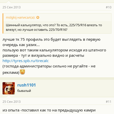
25 Сен 2013
#10
mslgkij написал(а):
Шинный калькулятор, что это? То есть, 225/75/R16 влезть то
влезут, но лучше оставить 225/70/R16?
лучше тк 75 профиль это будет выглядеть в первую
очередь как уазик...
пользую вот таким калькулятором исходя из штатного
размера - тут и визуально видно и расчеты
http://tyres.spb.ru/tirecalc
(господа администраторы сильно не ругайте - не
реклама)
rush1101
бывалый
25 Сен 2013
#11
из опыта -поставил как то на предыдущую камри