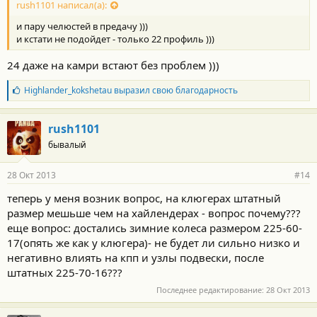
rush1101 написал(а):
и пару челюстей в предачу )))
и кстати не подойдет - только 22 профиль )))
24 даже на камри встают без проблем )))
Б
Highlander_kokshetau
выразил свою благодарность
л
а
г
rush1101
о
бывалый
д
а
р
28 Окт 2013
#14
н
о
теперь у меня возник вопрос, на клюгерах штатный
с
размер мешьше чем на хайлендерах - вопрос почему???
т
и
еще вопрос: достались зимние колеса размером 225-60-
:
17(опять же как у клюгера)- не будет ли сильно низко и
негативно влиять на кпп и узлы подвески, после
штатных 225-70-16???
Последнее редактирование:
28 Окт 2013