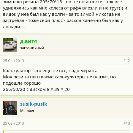
зимнюю резина 205\70\15 - по не опытности - так все
удивлялись как мне колеса от раф4 влезли и не трут))) и
видок у нее был как у волги - за то зимой никогда не
застревал - тоже свой плюс - расход канечно был как у
лошади ...
д.витя
заграничный
25 Сен 2013
#12
Калькулятор - это еще не все, надо мерять.
Moя резина ни в какие калькуляторы не влазит, но
подошла хорошо
265/50/20 с диском 8 * 39 * 20
susik-pusik
Member
25 Сен 2013
#13