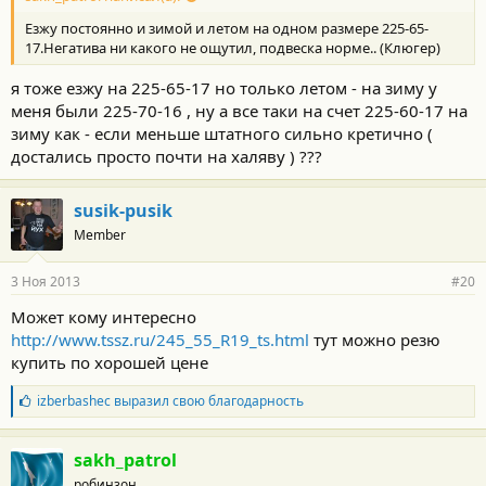
Езжу постоянно и зимой и летом на одном размере 225-65-
17.Негатива ни какого не ощутил, подвеска норме.. (Клюгер)
я тоже езжу на 225-65-17 но только летом - на зиму у
меня были 225-70-16 , ну а все таки на счет 225-60-17 на
зиму как - если меньше штатного сильно кретично (
достались просто почти на халяву ) ???
susik-pusik
Member
3 Ноя 2013
#20
Может кому интересно
http://www.tssz.ru/245_55_R19_ts.html
тут можно резю
купить по хорошей цене
Б
izberbashec
выразил свою благодарность
л
а
г
sakh_patrol
о
робинзон