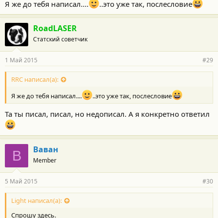
Я же до тебя написал....
..это уже так, послесловие
RoadLASER
Статский советчик
1 Май 2015
#29
RRC написал(а):
Я же до тебя написал....
..это уже так, послесловие
Та ты писал, писал, но недописал. А я конкретно ответил
Ваван
В
Member
5 Май 2015
#30
Light написал(а):
Спрошу здесь.