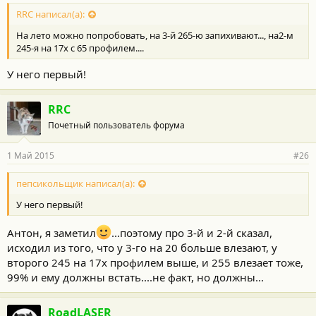
о
с
RRC написал(а):
т
На лето можно попробовать, на 3-й 265-ю запихивают..., на2-м
и
:
245-я на 17х с 65 профилем....
У него первый!
RRC
Почетный пользователь форума
1 Май 2015
#26
пепсикольщик написал(а):
У него первый!
Антон, я заметил
...поэтому про 3-й и 2-й сказал,
исходил из того, что у 3-го на 20 больше влезают, у
второго 245 на 17х профилем выше, и 255 влезает тоже,
99% и ему должны встать....не факт, но должны...
RoadLASER