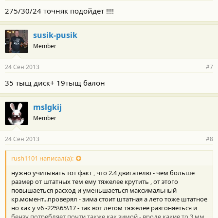
275/30/24 точняк подойдет !!!!
susik-pusik
Member
24 Сен 2013
#7
35 тыщ диск+ 19тыщ балон
mslgkij
Member
24 Сен 2013
#8
rush1101 написал(а):
нужно учитывать тот факт , что 2.4 двигателю - чем больше
размер от штатных тем ему тяжелее крутить , от этого
повышаеться расход и уменьшаеться максимальный
кр.момент...проверял - зима стоит штатная а лето тоже штатное
но как у v6 -225\65\17 - так вот летом тяжелее разгоняеться и
бензу потребляет почти также как зимой - вроде какие то 3 мм