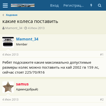
Вход
Регистрация
Ходовая
какие колеса поставить
А
Д
Mamont_34
4 Июн 2013
в
а
т
т
Mamont_34
о
а
Member
р
н
т
а
е
ч
4 Июн 2013
#1
м
а
ы
л
Ребят подскажите какие максимально допустимые
а
размеры колес можно поставить на хай 2002 гв 159 лс,
сейчас стоят 225/70/R16
samus
Админ(добрый)
4 Июн 2013
#2