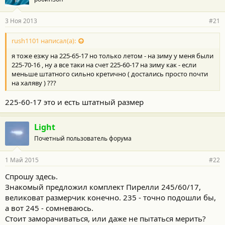
д
а
р
3 Ноя 2013
#21
н
о
с
rush1101 написал(а):
т
я тоже езжу на 225-65-17 но только летом - на зиму у меня были
и
:
225-70-16 , ну а все таки на счет 225-60-17 на зиму как - если
меньше штатного сильно кретично ( достались просто почти
на халяву ) ???
225-60-17 это и есть штатный размер
Light
Почетный пользователь форума
1 Май 2015
#22
Спрошу здесь.
Знакомый предложил комплект Пирелли 245/60/17,
великоват размерчик конечно. 235 - точно подошли бы,
а вот 245 - сомневаюсь.
Стоит заморачиваться, или даже не пытаться мерить?