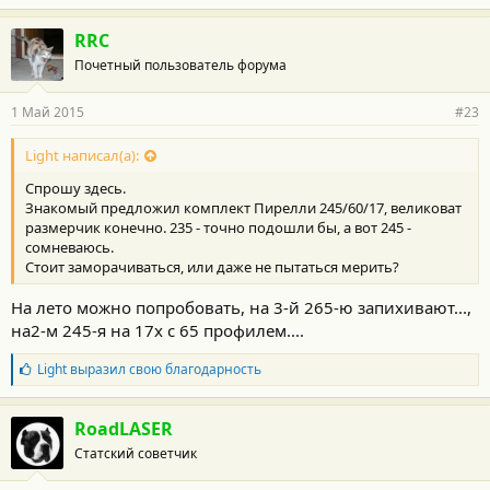
RRC
Почетный пользователь форума
1 Май 2015
#23
Light написал(а):
Спрошу здесь.
Знакомый предложил комплект Пирелли 245/60/17, великоват
размерчик конечно. 235 - точно подошли бы, а вот 245 -
сомневаюсь.
Стоит заморачиваться, или даже не пытаться мерить?
На лето можно попробовать, на 3-й 265-ю запихивают...,
на2-м 245-я на 17х с 65 профилем....
Б
Light
выразил свою благодарность
л
а
г
RoadLASER
о
Статский советчик
д
а