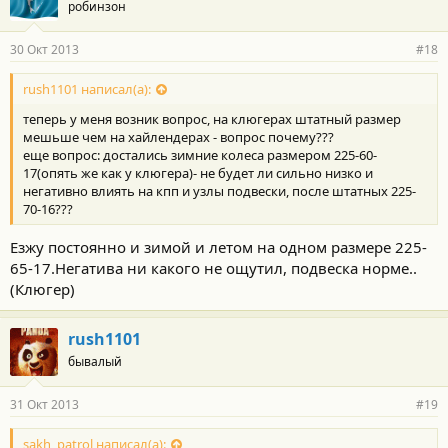
робинзон
30 Окт 2013
#18
rush1101 написал(а):
теперь у меня возник вопрос, на клюгерах штатный размер
мешьше чем на хайлендерах - вопрос почему???
еще вопрос: достались зимние колеса размером 225-60-
17(опять же как у клюгера)- не будет ли сильно низко и
негативно влиять на кпп и узлы подвески, после штатных 225-
70-16???
Езжу постоянно и зимой и летом на одном размере 225-
65-17.Негатива ни какого не ощутил, подвеска норме..
(Клюгер)
rush1101
бывалый
31 Окт 2013
#19
sakh_patrol написал(а):