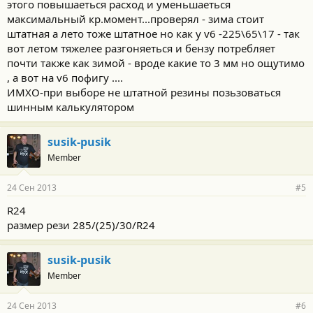
этого повышаеться расход и уменьшаеться
максимальный кр.момент...проверял - зима стоит
штатная а лето тоже штатное но как у v6 -225\65\17 - так
вот летом тяжелее разгоняеться и бензу потребляет
почти также как зимой - вроде какие то 3 мм но ощутимо
, а вот на v6 пофигу ....
ИМХО-при выборе не штатной резины позьзоваться
шинным калькулятором
susik-pusik
Member
24 Сен 2013
#5
R24
размер рези 285/(25)/30/R24
susik-pusik
Member
24 Сен 2013
#6