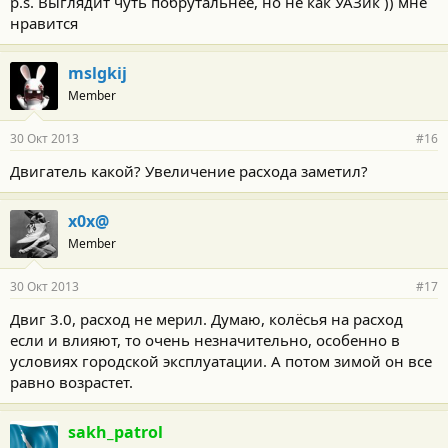
p.s. Выглядит чуть побрутальнее, но не как УАЗик )) мне
нравится
mslgkij
Member
30 Окт 2013
#16
Двигатель какой? Увеличение расхода заметил?
x0x@
Member
30 Окт 2013
#17
Двиг 3.0, расход не мерил. Думаю, колёсья на расход
если и влияют, то очень незначительно, особенно в
условиях городской эксплуатации. А потом зимой он все
равно возрастет.
sakh_patrol