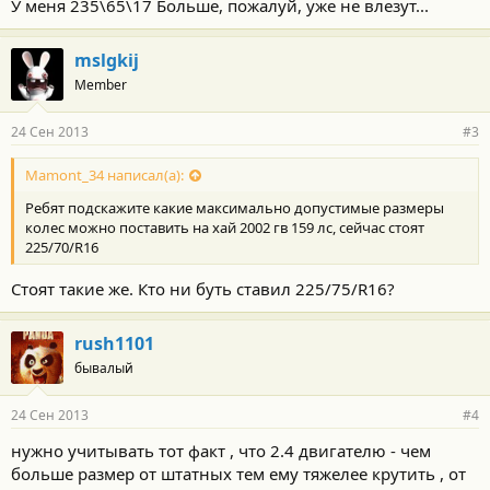
У меня 235\65\17 Больше, пожалуй, уже не влезут...
mslgkij
Member
24 Сен 2013
#3
Mamont_34 написал(а):
Ребят подскажите какие максимально допустимые размеры
колес можно поставить на хай 2002 гв 159 лс, сейчас стоят
225/70/R16
Стоят такие же. Кто ни буть ставил 225/75/R16?
rush1101
бывалый
24 Сен 2013
#4
нужно учитывать тот факт , что 2.4 двигателю - чем
больше размер от штатных тем ему тяжелее крутить , от