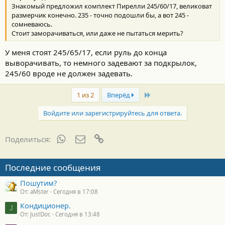
Знакомый предложил комплект Пирелли 245/60/17, великоват
размерчик конечно. 235 - точно подошли бы, а вот 245 -
сомневаюсь.
Стоит заморачиваться, или даже не пытаться мерить?
У меня стоят 245/65/17, если руль до конца
выворачивать, то немного задевают за подкрылок,
245/60 вроде не должен задевать.
Last
1 из 2
Вперёд
Войдите или зарегистрируйтесь для ответа.
WhatsApp
Электронная почта
Ссылка
Поделиться:
Последние сообщения
Пошутим?
От: aMster
Сегодня в 17:08
Кондиционер.
J
От: JustDoc
Сегодня в 13:48