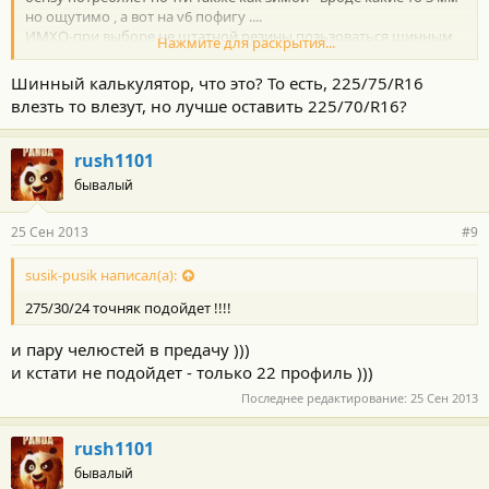
но ощутимо , а вот на v6 пофигу ....
ИМХО-при выборе не штатной резины позьзоваться шинным
Нажмите для раскрытия...
калькулятором
Шинный калькулятор, что это? То есть, 225/75/R16
влезть то влезут, но лучше оставить 225/70/R16?
rush1101
бывалый
25 Сен 2013
#9
susik-pusik написал(а):
275/30/24 точняк подойдет !!!!
и пару челюстей в предачу )))
и кстати не подойдет - только 22 профиль )))
Последнее редактирование:
25 Сен 2013
rush1101
бывалый