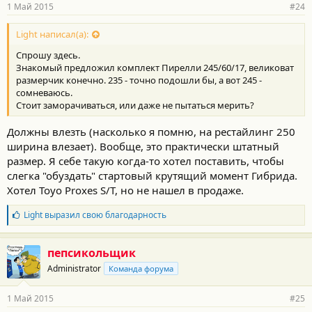
р
1 Май 2015
#24
н
о
с
Light написал(а):
т
Спрошу здесь.
и
:
Знакомый предложил комплект Пирелли 245/60/17, великоват
размерчик конечно. 235 - точно подошли бы, а вот 245 -
сомневаюсь.
Стоит заморачиваться, или даже не пытаться мерить?
Должны влезть (насколько я помню, на рестайлинг 250
ширина влезает). Вообще, это практически штатный
размер. Я себе такую когда-то хотел поставить, чтобы
слегка "обуздать" стартовый крутящий момент Гибрида.
Хотел Toyo Proxes S/T, но не нашел в продаже.
Б
Light
выразил свою благодарность
л
а
г
пепсикольщик
о
Administrator
Команда форума
д
а
р
1 Май 2015
#25
н