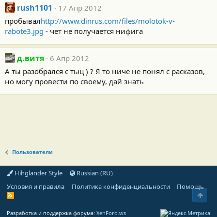
rush1101
17 Апр 2012
пробывал
http://www.dinrus.com/files/molotok-v-
rabote3.jpg
- чет не получается нифига
д.витя
6 Апр 2012
A ты разобрался с тыц ) ? Я то ниче не понял с расказов,
но могу провести по своему, дай знать
Пользователи
Hihglander Style
Russian (RU)
Условия и правила
Политика конфиденциальности
Помощь
Свер
R
S
S
Разработка и поддержка форума:
XenForo.ws