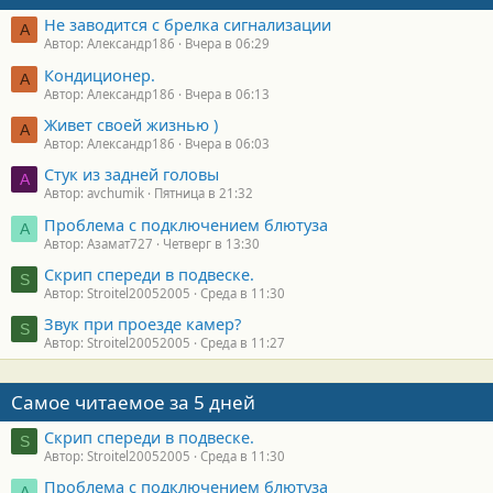
Не заводится с брелка сигнализации
А
Автор: Александр186
Вчера в 06:29
Кондиционер.
А
Автор: Александр186
Вчера в 06:13
Живет своей жизнью )
А
Автор: Александр186
Вчера в 06:03
Стук из задней головы
A
Автор: avchumik
Пятница в 21:32
Проблема с подключением блютуза
А
Автор: Азамат727
Четверг в 13:30
Скрип спереди в подвеске.
S
Автор: Stroitel20052005
Среда в 11:30
Звук при проезде камер?
S
Автор: Stroitel20052005
Среда в 11:27
Самое читаемое за 5 дней
Скрип спереди в подвеске.
S
Автор: Stroitel20052005
Среда в 11:30
Проблема с подключением блютуза
А