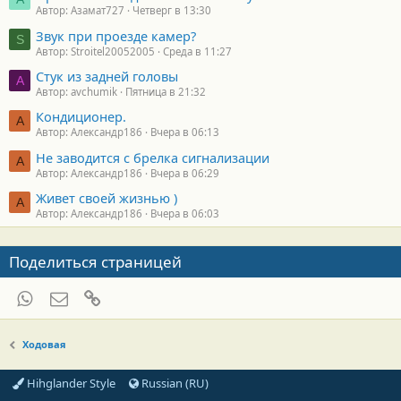
Автор: Азамат727
Четверг в 13:30
Звук при проезде камер?
S
Автор: Stroitel20052005
Среда в 11:27
Стук из задней головы
A
Автор: avchumik
Пятница в 21:32
Кондиционер.
А
Автор: Александр186
Вчера в 06:13
Не заводится с брелка сигнализации
А
Автор: Александр186
Вчера в 06:29
Живет своей жизнью )
А
Автор: Александр186
Вчера в 06:03
Поделиться страницей
WhatsApp
Электронная почта
Ссылка
Ходовая
Hihglander Style
Russian (RU)