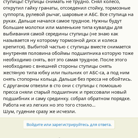
ступицы! Ступицы снимать не трудно. Снял колесо,
открутил гайку гранаты, отсоеденил стойку, тормозные
суппорта, рулевой рычаг, шаровые и АБС. Все ступица на
руках. Дальше начался самое трудное. Нужны будут
большие молотки или маленькие типа кувалды для
выбивания самой середины ступицы (не знаю как
называется ну которому тормозной диск и колеса
крепится). Выбитой частью с ступицы вместе снимается
внутреняя половина обоймы подшипника которую тоже
необходимо снять, вот это самая трудное. После этого
необходимо с внешней стороны ступицы снять
жестяную типа юбку или пыльник от АБС-са, а под ним
снять стопорны кольца. Дальше без пресса не обойтись.
С друганом отвезли в сто они с ступицы с помошью
пресса сняли старый подшипник и прессовали новый
подшибник и саму срединку. собрал обратном порядке.
Работа не из легких но это того стоило...
Шум, гудение сразу же исчезли.
Войдите или зарегистрируйтесь для ответа.