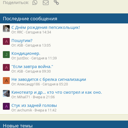
WhatsApp
Электронная почта
Ссылка
Поделиться:
Последние сообщения
С Днём рождения пепсикольщик!
От: RRC
Сегодня в 14:34
Пошутим?
A
От: ASB
Сегодня в 13:05
Кондиционер.
J
От: JustDoc
Сегодня в 11:39
"Если завтра война."
A
От: ASB
Сегодня в 09:30
Не заводится с брелка сигнализации
А
От: Александр186
Сегодня в 05:20
Кинотеатр и др... кто что смотрел и как оно.
От: Mihail71
Вчера в 21:06
Стук из задней головы
A
От: avchumik
Вчера в 11:42
Новые темы