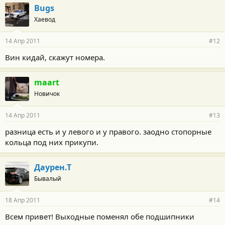
Bugs
Хаевод
14 Апр 2011
#12
Вин кидай, скажут номера.
maart
Новичок
14 Апр 2011
#13
разница есть и у левого и у правого. заодно стопорные
кольца под них прикупи.
Даурен.Т
Бывалый
18 Апр 2011
#14
Всем привет! Выходные поменял обе подшипники