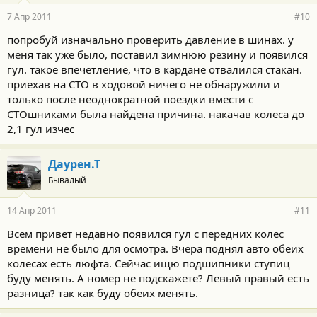
7 Апр 2011
#10
попробуй изначально проверить давление в шинах. у
меня так уже было, поставил зимнюю резину и появился
гул. такое впечетление, что в кардане отвалился стакан.
приехав на СТО в ходовой ничего не обнаружили и
только после неоднократной поездки вмести с
СТОшниками была найдена причина. накачав колеса до
2,1 гул изчес
Даурен.Т
Бывалый
14 Апр 2011
#11
Всем привет недавно появился гул с передних колес
времени не было для осмотра. Вчера поднял авто обеих
колесах есть люфта. Сейчас ищю подшипники ступиц
буду менять. А номер не подскажете? Левый правый есть
разница? так как буду обеих менять.