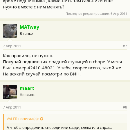
кроме подшипника , какие-нить там сальники еще
нужно вместе с ним менять?
Последнее редактирование:
6 Апр 2011
MATway
В танке
7 Апр 2011
#7
Как правило, не нужно.
Покупай подшипник с задней ступицей в сборе. У меня
был номер 42410-48021. У тебя, скорее всего, такой же.
На всякий случай посмотри по ВИН.
maart
Новичок
7 Апр 2011
#8
VALER написал(а):
А чтобы определить спереди или сзади, слева или справа-