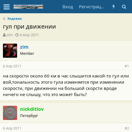
Вход
Регистрация
Ходовая
гул при движении
А
Д
zim
6 Апр 2011
в
а
т
т
zim
о
а
Member
р
н
т
а
6 Апр 2011
е
ч
#1
м
а
на скорости около 60 км в час слышится какой-то гул или
ы
л
вой,тональность этого гула изменяется при изменении
а
скорости, при движении на большой скорсти вроде
ничего не слышу, что это может быть?
nickditlov
Петербург
6 Апр 2011
#2