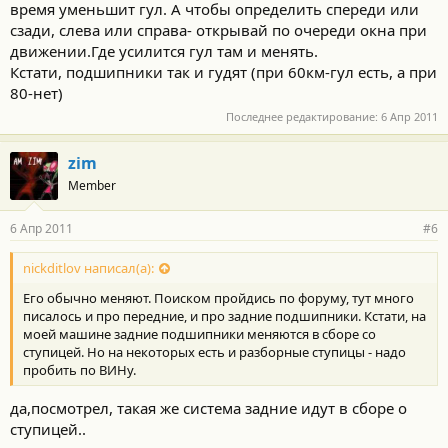
время уменьшит гул. А чтобы определить спереди или
сзади, слева или справа- открывай по очереди окна при
движении.Где усилится гул там и менять.
Кстати, подшипники так и гудят (при 60км-гул есть, а при
80-нет)
Последнее редактирование:
6 Апр 2011
zim
Member
6 Апр 2011
#6
nickditlov написал(а):
Его обычно меняют. Поиском пройдись по форуму, тут много
писалось и про передние, и про задние подшипники. Кстати, на
моей машине задние подшипники меняются в сборе со
ступицей. Но на некоторых есть и разборные ступицы - надо
пробить по ВИНу.
да,посмотрел, такая же система задние идут в сборе о
ступицей..