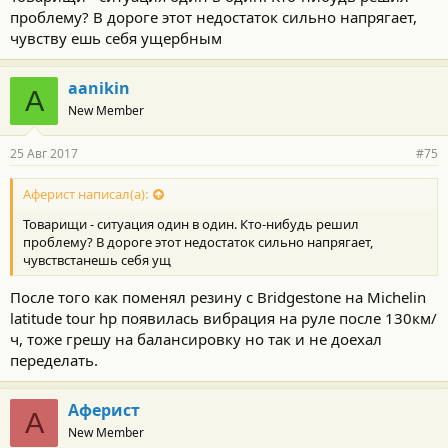
города заехал на балансировку, действительно дисбаланс.
проблему? В дороге этот недостаток сильно напрягает,
Отбалансировали и я поехал дальше. Стало заметно лучше, но
чувству ешь себя ущербным
вибрация осталась.
Есть полный комплект зимних колёс, но менять и сравнивать
aanikin
A
пока не охота.
New Member
Короче, просьба, если будет информация по проблеме, прошу
25 Авг 2017
#75
не забывать форум и сообщить.
Аферист написал(а):
Товарищи - ситуация один в один. Кто-нибудь решил
проблему? В дороге этот недостаток сильно напрягает,
чувствстанешь себя ущ
После того как поменял резину с Bridgestone на Michelin
latitude tour hp появилась вибрация на руле после 130км/
ч, тоже грешу на балансировку но так и не доехал
переделать.
Аферист
А
New Member