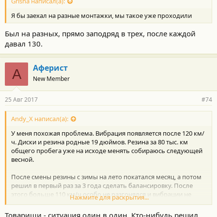
Grisha написал(а):
Я бы заехал на разные монтажки, мы такое уже проходили
Был на разных, прямо заподряд в трех, после каждой
давал 130.
Аферист
А
New Member
25 Авг 2017
#74
Andy_X написал(а):
У меня похожая проблема. Вибрация появляется после 120 км/
ч. Диски и резина родные 19 дюймов. Резина за 80 тыс. км
общего пробега уже на исходе менять собираюсь следующей
весной.
После смены резины с зимы на лето покатался месяц, а потом
решил в первый раз за 3 года сделать балансировку. После
этого больше 110 км/ч особо не разгонялся и вибрации не
Нажмите для раскрытия...
замечал. А вот во время летней поездки заметил, что 120-
130км/ч - сильная вибрация, аж капот трясётся. Как доехал до
Товарищи - ситуация один в один. Кто-нибудь решил