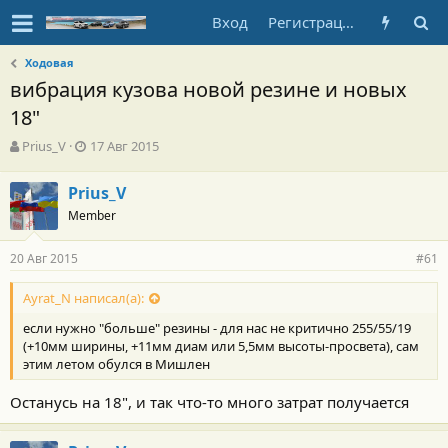
Вход
Регистрация
Ходовая
вибрация кузова новой резине и новых
18"
А
Д
Prius_V
17 Авг 2015
в
а
т
т
Prius_V
о
а
Member
р
н
т
а
е
ч
20 Авг 2015
#61
м
а
ы
л
Ayrat_N написал(а):
а
если нужно "больше" резины - для нас не критично 255/55/19
(+10мм ширины, +11мм диам или 5,5мм высоты-просвета), сам
этим летом обулся в Мишлен
Останусь на 18", и так что-то много затрат получается