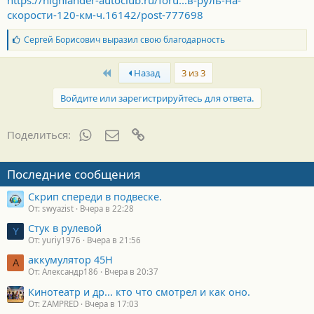
https://highlander-autoclub.ru/foru...в-руль-на-
скорости-120-км-ч.16142/post-777698
Б
Сергей Борисович
выразил свою благодарность
л
а
First
г
Назад
3 из 3
о
д
Войдите или зарегистрируйтесь для ответа.
а
р
н
WhatsApp
Электронная почта
Ссылка
Поделиться:
о
с
т
Последние сообщения
и
:
Скрип спереди в подвеске.
От: swyazist
Вчера в 22:28
Стук в рулевой
Y
От: yuriy1976
Вчера в 21:56
аккумулятор 45H
А
От: Александр186
Вчера в 20:37
Кинотеатр и др... кто что смотрел и как оно.
От: ZAMPRED
Вчера в 17:03