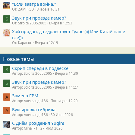
"Если завтра война."
От: ZAMPRED
Вчера в 16:31
Звук при проезде камер?
S
От: Stroitel20052005
Вчера в 12:53
Хай продан, да здравствует Туарег))) Или Китай наше
всё)))
От: Карлсон
Вчера в 12:19
Новые темы
Скрип спереди в подвеске.
S
Автор: Stroitel20052005
Вчера в 11:30
Звук при проезде камер?
S
Автор: Stroitel20052005
Вчера в 11:27
Замена ГРМ
А
Автор: Александр186
Пятница в 12:20
Буксировка гибрида
А
Автор: Александр186
30 Июл 2026
С Днём рождения Yugin!
Автор: Mihail71
27 Июл 2026