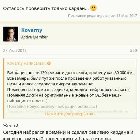
Осталось проверить только кардан...
Последнее редактирование:
13 Мар 2017
Kovarny
Active Member
27 Июн 2017
#69
Kovarny написал(а):
Вибрация после 130 км/час и до отсечки, пробег у хая 80 000 км.
Все замеры были тут же после проведения работ указанных
ниже и далее следовала очередная замена:
Поменял все тормозные диски, колодки - вибрация осталась (
Поменял диски на оригинальные (новые от ОД без нае..) -
вибрация осталась (
Поставил новую резину - вибрация осталась (
Заменил ВСЕ жидкости в машине ...ну и разумеется вибрация
Нажмите для раскрытия...
осталась (
Жесть!
Осталось проверить только кардан...
Сегодня набрался времени и сделал ревизию кардана и
как итог замена 2-х крестовин и балансировка