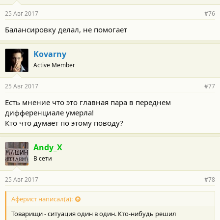
25 Авг 2017
#76
Балансировку делал, не помогает
Kovarny
Active Member
25 Авг 2017
#77
Есть мнение что это главная пара в переднем
дифференциале умерла!
Кто что думает по этому поводу?
Andy_X
В сети
25 Авг 2017
#78
Аферист написал(а):
Товарищи - ситуация один в один. Кто-нибудь решил