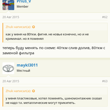
Prius_V
Member
20 Авг 2015
#62
Zhuk написал(а):
как у меня на 80ткм. фигня. не новье конечно, но и не
криминал. но я поменял
теперь буду менять по схеме: 40ткм слив-долив, 80ткм с
заменой фильтра
maykl3011
Местный
20 Авг 2015
#63
Zhuk написал(а):
у меня пластиковые, хотел поменять, шиномонтажник сказал
не надо т.к. металлические могут прикипеть.