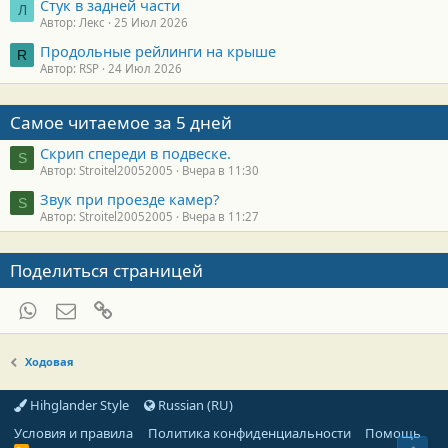
Стук в задней части
Л
Автор: Лекс
25 Июл 2026
Продольные рейлинги на крыше
R
Автор: RSP
24 Июл 2026
Самое читаемое за 5 дней
Скрип спереди в подвеске.
S
Автор: Stroitel20052005
Вчера в 11:30
Звук при проезде камер?
S
Автор: Stroitel20052005
Вчера в 11:27
Поделиться страницей
WhatsApp
Электронная почта
Ссылка
Ходовая
Hihglander Style
Russian (RU)
Условия и правила
Политика конфиденциальности
Помощь