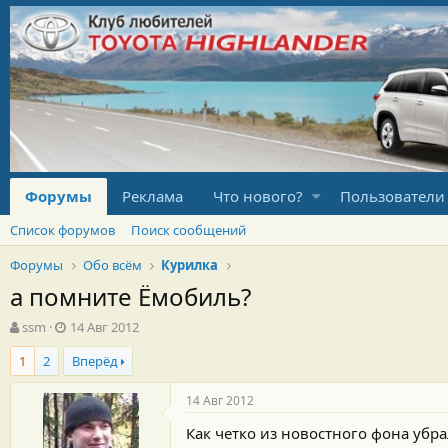
Форумы
Реклама
Что нового?
Пользователи
Список форумов
Поиск сообщений
Форумы
Обо всём
Курилка
а помните Ёмобиль?
А
Д
ssm
14 Авг 2012
в
а
1
2
Вперёд
т
т
о
а
р
н
14 Авг 2012
т
а
Как четко из новостного фона убрал
е
ч