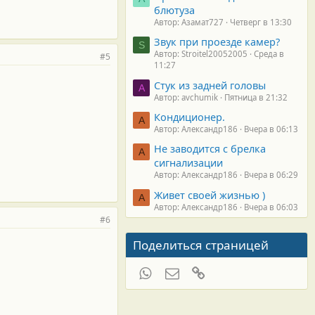
блютуза
Автор: Азамат727
Четверг в 13:30
Звук при проезде камер?
S
Автор: Stroitel20052005
Среда в
#5
11:27
Стук из задней головы
A
Автор: avchumik
Пятница в 21:32
Кондиционер.
А
Автор: Александр186
Вчера в 06:13
Не заводится с брелка
А
сигнализации
Автор: Александр186
Вчера в 06:29
Живет своей жизнью )
А
Автор: Александр186
Вчера в 06:03
#6
Поделиться страницей
WhatsApp
Электронная почта
Ссылка