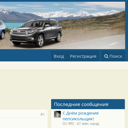
Вход
Регистрация
Поиск
Последние сообщения
С Днём рождения
#1
пепсикольщик!
От: RRC
47 мин. назад