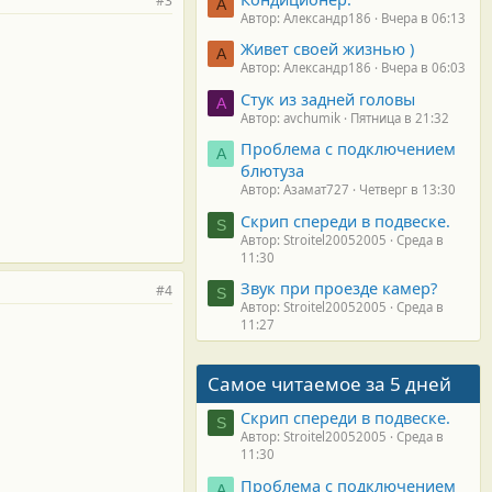
#3
А
Автор: Александр186
Вчера в 06:13
Живет своей жизнью )
А
Автор: Александр186
Вчера в 06:03
Стук из задней головы
A
Автор: avchumik
Пятница в 21:32
Проблема с подключением
А
блютуза
Автор: Азамат727
Четверг в 13:30
Скрип спереди в подвеске.
S
Автор: Stroitel20052005
Среда в
11:30
Звук при проезде камер?
#4
S
Автор: Stroitel20052005
Среда в
11:27
Самое читаемое за 5 дней
Скрип спереди в подвеске.
S
Автор: Stroitel20052005
Среда в
11:30
Проблема с подключением
А