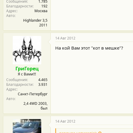
Сообщения
1.785
Благодарности
192
Адрес
Москва
Авто
Highlander 3,5
2011
14 Авг 2012
На кой Вам этот "кот в мешке"?
ГриГорец
Я с Вами!!!
Сообщения
4.465
Благодарности
3.931
Адрес
Санкт-Петербург
Авто
2,4 4WD 2003,
был
14 Авг 2012
ganguga написал(а):