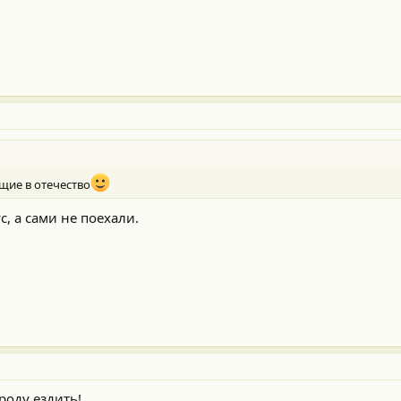
щие в отечество
с, а сами не поехали.
ороду ездить!