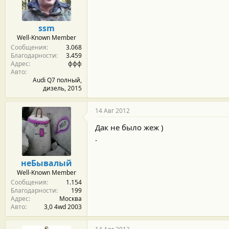
м
а
ы
л
а
ssm
Well-Known Member
Сообщения
3.068
Благодарности
3.459
Адрес
ффф
Авто
Audi Q7 полный,
дизель, 2015
14 Авг 2012
Дак не было жеж )
.
неБывалый
Well-Known Member
Сообщения
1.154
Благодарности
199
Адрес
Москва
Авто
3,0 4wd 2003