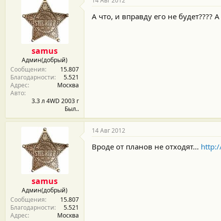
14 Авг 2012
А что, и вправду его не будет???? 
samus
Админ(добрый)
Сообщения
15.807
Благодарности
5.521
Адрес
Москва
Авто
3.3 л 4WD 2003 г
Был..
14 Авг 2012
Вроде от планов не отходят...
http:
samus
Админ(добрый)
Сообщения
15.807
Благодарности
5.521
Адрес
Москва