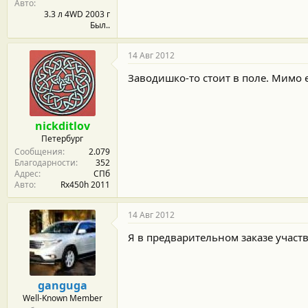
Авто
3.3 л 4WD 2003 г
Был..
14 Авг 2012
Заводишко-то стоит в поле. Мимо 
nickditlov
Петербург
Сообщения
2.079
Благодарности
352
Адрес
СПб
Авто
Rx450h 2011
14 Авг 2012
Я в предварительном заказе участво
ganguga
Well-Known Member