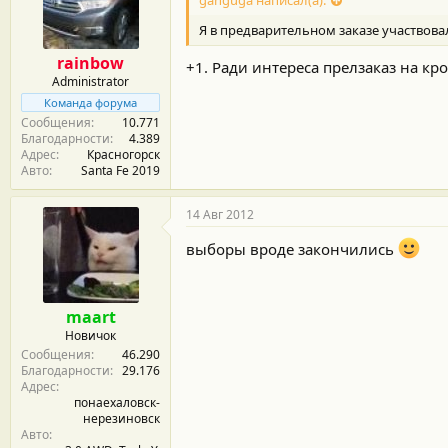
Я в предварительном заказе участвовал)
rainbow
+1. Ради интереса прелзаказ на кро
Administrator
Команда форума
Сообщения
10.771
Благодарности
4.389
Адрес
Красногорск
Авто
Santa Fe 2019
14 Авг 2012
выборы вроде закончились
maart
Новичок
Сообщения
46.290
Благодарности
29.176
Адрес
понаехаловск-
нерезиновск
Авто