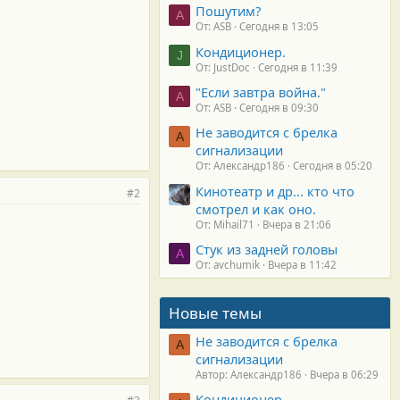
Пошутим?
A
От: ASB
Сегодня в 13:05
Кондиционер.
J
От: JustDoc
Сегодня в 11:39
"Если завтра война."
A
От: ASB
Сегодня в 09:30
Не заводится с брелка
А
сигнализации
От: Александр186
Сегодня в 05:20
Кинотеатр и др... кто что
#2
смотрел и как оно.
От: Mihail71
Вчера в 21:06
Стук из задней головы
A
От: avchumik
Вчера в 11:42
Новые темы
Не заводится с брелка
А
сигнализации
Автор: Александр186
Вчера в 06:29
Кондиционер.