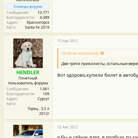
Команда форума
Сообщения
10.771
Благодарности
4.389
Адрес
Красногорск
Авто
Santa Fe 2019
15 Авг 2012
rainbow написал(а):
Две трети приколисты, остальные веря
HENDLER
Вот здорово,купили билет в автобу
Почетный
пользователь форума
Сообщения
1.061
Благодарности
109
Адрес
Сургут
Авто
Горец . 3.5 л
2012г
15 Авг 2012
я бы и сейчас взял, в пробках по г