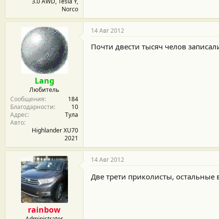
3.0 AWD, Tesla Y,
Norco
14 Авг 2012
Почти двести тысяч челов записал
Lang
Любитель
Сообщения
184
Благодарности
10
Адрес
Тула
Авто
Highlander XU70
2021
14 Авг 2012
Две трети приколисты, остальные 
rainbow
Administrator