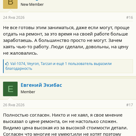
B
New Member
24 Янв 2026
#16
Не все готовы этим заниматься, даже если могут, проще
отдать на ремонт, за это время на своей работе больше
заработаешь. А большинство просто не могут. Зачем
хаять чью-то работу. Люди сделали, довольны, на цену
не жаловались.
Б
Val-1074
,
Veyron
,
Tarzan
и ещё 1 пользователь выразили
л
благодарность
а
г
о
Евгений Экибас
Е
д
Member
а
р
н
26 Янв 2026
#17
о
с
Полностью согласен. Никто и не хаял, я свое мнение
т
высказал о цене ремонта, он не настолько сложен.
и
:
Видимо цена высокая из за высокой стоимости детали.
Согласен что многие не умеют,или не хотят поэтому