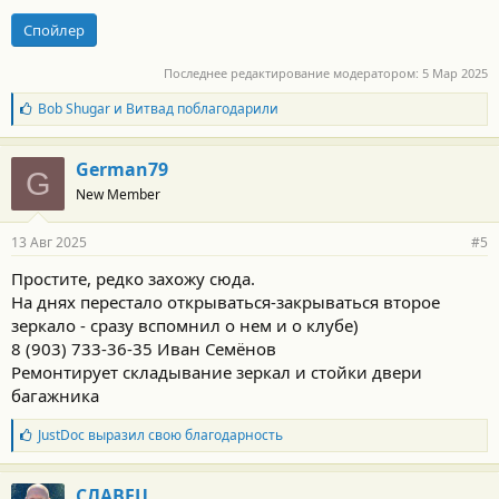
Спойлер
Последнее редактирование модератором:
5 Мар 2025
Б
Bob Shugar
и
Витвад
поблагодарили
л
а
г
German79
G
о
New Member
д
а
р
13 Авг 2025
#5
н
о
Простите, редко захожу сюда.
с
На днях перестало открываться-закрываться второе
т
и
зеркало - сразу вспомнил о нем и о клубе)
:
8 (903) 733-36-35 Иван Семёнов
Ремонтирует складывание зеркал и стойки двери
багажника
Б
JustDoc
выразил свою благодарность
л
а
г
СЛАВЕЦ