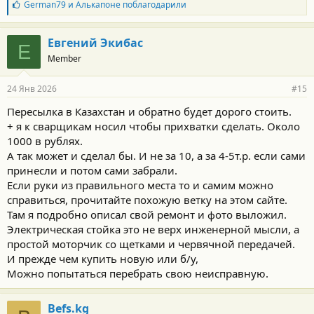
Б
German79
и
Алькапоне
поблагодарили
л
а
г
Евгений Экибас
Е
о
Member
д
а
р
24 Янв 2026
#15
н
о
Пересылка в Казахстан и обратно будет дорого стоить.
с
+ я к сварщикам носил чтобы прихватки сделать. Около
т
и
1000 в рублях.
:
А так может и сделал бы. И не за 10, а за 4-5т.р. если сами
принесли и потом сами забрали.
Если руки из правильного места то и самим можно
справиться, прочитайте похожую ветку на этом сайте.
Там я подробно описал свой ремонт и фото выложил.
Электрическая стойка это не верх инженерной мысли, а
простой моторчик со щетками и червячной передачей.
И прежде чем купить новую или б/у,
Можно попытаться перебрать свою неисправную.
Befs.kg