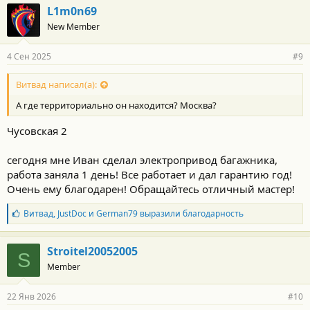
L1m0n69
New Member
4 Сен 2025
#9
Витвад написал(а):
А где территориально он находится? Москва?
Чусовская 2
сегодня мне Иван сделал электропривод багажника,
работа заняла 1 день! Все работает и дал гарантию год!
Очень ему благодарен! Обращайтесь отличный мастер!
Б
Витвад
,
JustDoc
и
German79
выразили благодарность
л
а
г
Stroitel20052005
S
о
Member
д
а
р
22 Янв 2026
#10
н