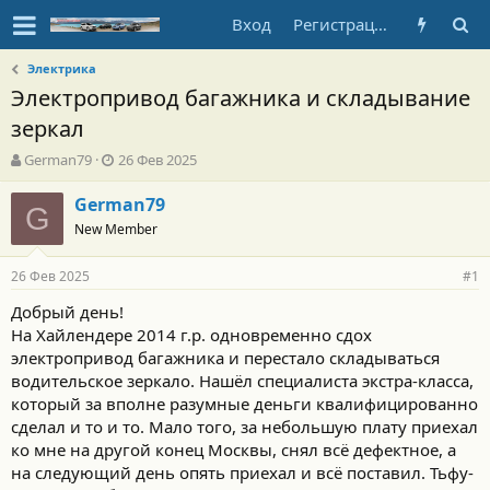
Вход
Регистрация
Электрика
Электропривод багажника и складывание
зеркал
А
Д
German79
26 Фев 2025
в
а
т
т
German79
G
о
а
New Member
р
н
т
а
26 Фев 2025
е
ч
#1
м
а
Добрый день!
ы
л
На Хайлендере 2014 г.р. одновременно сдох
а
электропривод багажника и перестало складываться
водительское зеркало. Нашёл специалиста экстра-класса,
который за вполне разумные деньги квалифицированно
сделал и то и то. Мало того, за небольшую плату приехал
ко мне на другой конец Москвы, снял всё дефектное, а
на следующий день опять приехал и всё поставил. Тьфу-