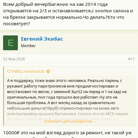
о
Всем добрый вечер!Багжник на хае 2014 года
с
открывается на 2/3 и останавливается,с кнопки салона и
т
и
на брелке закрывается нормально.Чо делать?Кто что
:
посоветует?
Евгений Экибас
Е
Member
22 Янв 2026
#11
СЛАВЕЦ написал(а):
А я поддержу, тоже знаю этого человека. Реально парень с
руками! работу парктроников мне продиагностировал и
восстановил по весне, с заменой 3шт(2 на перед и 1 на зад) на
оригинальные, пол года прошло-все работает. Ну это не
большая проблема. А вот месяц назад за сравнительно
небольшие деньги(10руб) отремонтировал на моем авто
электропривод крышки багажника, только его по МСК нашел
по этому виду работ. Я сам демонтировал и ему отвез, на
Нажмите для раскрытия...
след.день было готово. Забрал поставил, все работает.
10000₽ это на мой взгляд дорого за ремонт, не такой уж