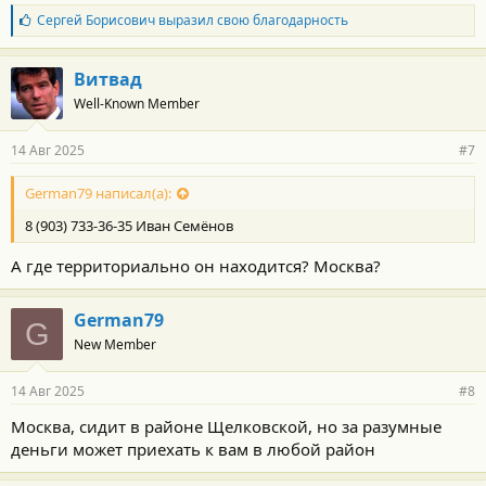
Б
Сергей Борисович
выразил свою благодарность
л
а
г
Витвад
о
Well-Known Member
д
а
р
14 Авг 2025
#7
н
о
с
German79 написал(а):
т
8 (903) 733-36-35 Иван Семёнов
и
:
А где территориально он находится? Москва?
German79
G
New Member
14 Авг 2025
#8
Москва, сидит в районе Щелковской, но за разумные
деньги может приехать к вам в любой район