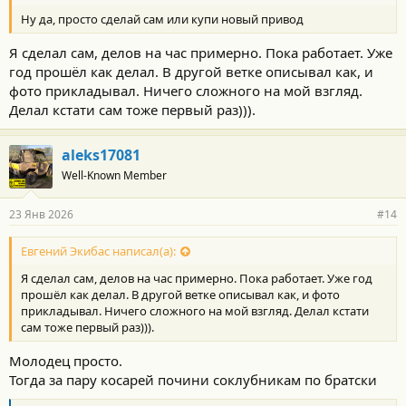
т
Ну да, просто сделай сам или купи новый привод
и
:
Я сделал сам, делов на час примерно. Пока работает. Уже
год прошёл как делал. В другой ветке описывал как, и
фото прикладывал. Ничего сложного на мой взгляд.
Делал кстати сам тоже первый раз))).
aleks17081
Well-Known Member
23 Янв 2026
#14
Евгений Экибас написал(а):
Я сделал сам, делов на час примерно. Пока работает. Уже год
прошёл как делал. В другой ветке описывал как, и фото
прикладывал. Ничего сложного на мой взгляд. Делал кстати
сам тоже первый раз))).
Молодец просто.
Тогда за пару косарей почини соклубникам по братски