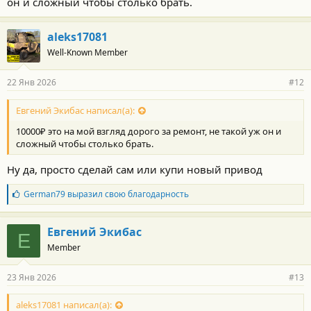
он и сложный чтобы столько брать.
aleks17081
Well-Known Member
22 Янв 2026
#12
Евгений Экибас написал(а):
10000₽ это на мой взгляд дорого за ремонт, не такой уж он и
сложный чтобы столько брать.
Ну да, просто сделай сам или купи новый привод
Б
German79
выразил свою благодарность
л
а
г
Евгений Экибас
Е
о
Member
д
а
р
23 Янв 2026
#13
н
о
с
aleks17081 написал(а):