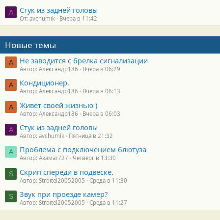
Стук из задней головы
A
От: avchumik
Вчера в 11:42
Новые темы
Не заводится с брелка сигнализации
А
Автор: Александр186
Вчера в 06:29
Кондиционер.
А
Автор: Александр186
Вчера в 06:13
Живет своей жизнью )
А
Автор: Александр186
Вчера в 06:03
Стук из задней головы
A
Автор: avchumik
Пятница в 21:32
Проблема с подключением блютуза
А
Автор: Азамат727
Четверг в 13:30
Скрип спереди в подвеске.
S
Автор: Stroitel20052005
Среда в 11:30
Звук при проезде камер?
S
Автор: Stroitel20052005
Среда в 11:27