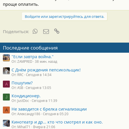
проще оплатить.
Войдите или зарегистрируйтесь для ответа.
WhatsApp
Электронная почта
Ссылка
Поделиться:
Последние сообщения
"Если завтра война."
От: ZAMPRED
38 мин. назад
С Днём рождения пепсикольщик!
От: RRC
Сегодня в 14:34
Пошутим?
A
От: ASB
Сегодня в 13:05
Кондиционер.
J
От: JustDoc
Сегодня в 11:39
Не заводится с брелка сигнализации
А
От: Александр186
Сегодня в 05:20
Кинотеатр и др... кто что смотрел и как оно.
От: Mihail71
Вчера в 21:06