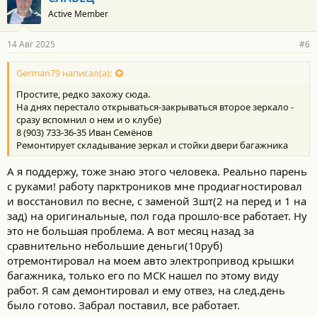
о
Active Member
д
а
р
14 Авг 2025
#6
н
о
с
German79 написал(а):
т
Простите, редко захожу сюда.
и
:
На днях перестало открываться-закрываться второе зеркало -
сразу вспомнил о нем и о клубе)
8 (903) 733-36-35 Иван Семёнов
Ремонтирует складывание зеркал и стойки двери багажника
А я поддержу, тоже знаю этого человека. Реально парень
с руками! работу парктроников мне продиагностировал
и восстановил по весне, с заменой 3шт(2 на перед и 1 на
зад) на оригинальные, пол года прошло-все работает. Ну
это не большая проблема. А вот месяц назад за
сравнительно небольшие деньги(10руб)
отремонтировал на моем авто электропривод крышки
багажника, только его по МСК нашел по этому виду
работ. Я сам демонтировал и ему отвез, на след.день
было готово. Забрал поставил, все работает.