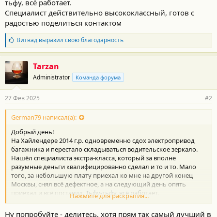
тьфу, всё работает.
Специалист действительно высококлассный, готов с
радостью поделиться контактом
Б
Витвад
выразил свою благодарность
л
а
г
Tarzan
о
Administrator
Команда форума
д
а
р
27 Фев 2025
#2
н
о
с
German79 написал(а):
т
Добрый день!
и
:
На Хайлендере 2014 г.р. одновременно сдох электропривод
багажника и перестало складываться водительское зеркало.
Нашёл специалиста экстра-класса, который за вполне
разумные деньги квалифицированно сделал и то и то. Мало
того, за небольшую плату приехал ко мне на другой конец
Москвы, снял всё дефектное, а на следующий день опять
приехал и всё поставил. Тьфу-тьфу, всё работает.
Нажмите для раскрытия...
Специалист действительно высококлассный, готов с радостью
поделиться контактом
Ну попробуйте - делитесь, хотя прям так самый лучший в