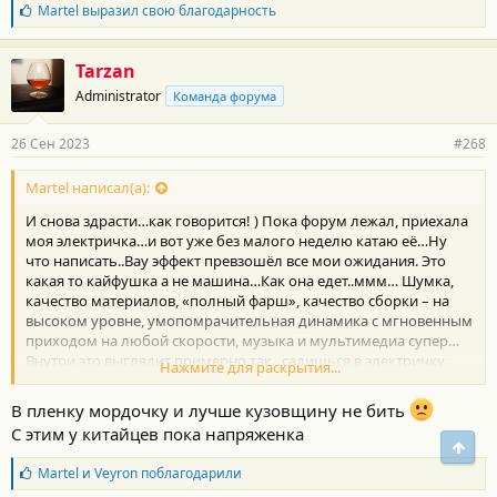
Б
Martel
выразил свою благодарность
и
л
:
а
г
Tarzan
о
Administrator
Команда форума
д
а
р
26 Сен 2023
#268
н
о
с
Martel написал(а):
т
И снова здрасти…как говорится! ) Пока форум лежал, приехала
и
:
моя электричка…и вот уже без малого неделю катаю её…Ну
что написать..Вау эффект превзошёл все мои ожидания. Это
какая то кайфушка а не машина…Как она едет..ммм… Шумка,
качество материалов, «полный фарш», качество сборки – на
высоком уровне, умопомрачительная динамика с мгновенным
приходом на любой скорости, музыка и мультимедиа супер…
Внутри это выглядит примерно так.. садишься в электричку
Нажмите для раскрытия...
закрываешь безрамочные двери и оказываешься в вакууме
без любых посторонних звуков ,начинаешь движение в такой
В пленку мордочку и лучше кузовщину не бить
же тишине и даже при увеличении скорости особо лишних
С этим у китайцев пока напряженка
звуков не появляется даже от колес (какая то специальная
Свер
резина Континенталь с шумопоглащением стоит) Едешь в
Б
Martel
и
Veyron
поблагодарили
полной тишине и лишь качественная музыка Yamaha фоном
л