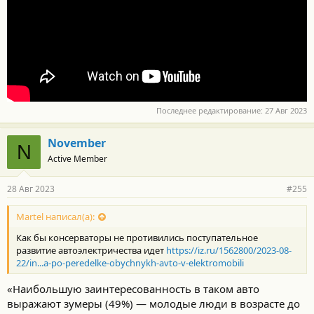
Последнее редактирование:
27 Авг 2023
November
N
Active Member
28 Авг 2023
#255
Martel написал(а):
Как бы консерваторы не противились поступательное
развитие автоэлектричества идет
https://iz.ru/1562800/2023-08-
22/in...a-po-peredelke-obychnykh-avto-v-elektromobili
«Наибольшую заинтересованность в таком авто
выражают зумеры (49%) — молодые люди в возрасте до