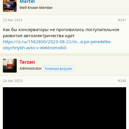
Martel
Well-Known Member
23 Авг 2023
#247
Как бы консерваторы не противились поступательное
развитие автоэлектричества идет
https://iz.ru/1562800/2023-08-22/in...a-po-peredelke-
obychnykh-avto-v-elektromobili
Tarzan
Administrator
Команда форума
24 Авг 2023
#248