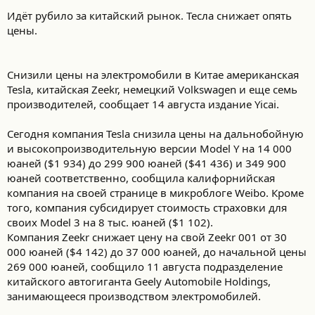
откусить себе кусок рынка на перспективу...
Идёт рубило за китайский рынок. Тесла снижает опять
цены.
Снизили цены на электромобили в Китае американская
Tesla, китайская Zeekr, немецкий Volkswagen и еще семь
производителей, сообщает 14 августа издание Yicai.
Сегодня компания Tesla снизила цены на дальнобойную
и высокопроизводительную версии Model Y на 14 000
юаней ($1 934) до 299 900 юаней ($41 436) и 349 900
юаней соответственно, сообщила калифорнийская
компания на своей странице в микроблоге Weibo. Кроме
того, компания субсидирует стоимость страховки для
своих Model 3 на 8 тыс. юаней ($1 102).
Компания Zeekr снижает цену на свой Zeekr 001 от 30
000 юаней ($4 142) до 37 000 юаней, до начальной цены
269 000 юаней, сообщило 11 августа подразделение
китайского автогиганта Geely Automobile Holdings,
занимающееся производством электромобилей.