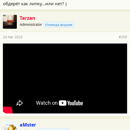
обдерёт как липку...или нет? )
Tarzan
Administrator
Команда форума
24 Авг 2023
#250
aMster