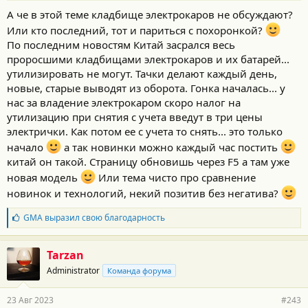
о
А че в этой теме кладбище электрокаров не обсуждают?
с
Или кто последний, тот и париться с похоронкой?
т
и
По последним новостям Китай засрался весь
:
проросшими кладбищами электрокаров и их батарей...
утилизировать не могут. Тачки делают каждый день,
новые, старые выводят из оборота. Гонка началась... у
нас за владение электрокаром скоро налог на
утилизацию при снятия с учета введут в три цены
электрички. Как потом ее с учета то снять... это только
начало
а так новинки можно каждый час постить
китай он такой. Страницу обновишь через F5 а там уже
новая модель
Или тема чисто про сравнение
новинок и технологий, некий позитив без негатива?
Б
GMA
выразил свою благодарность
л
а
г
Tarzan
о
Administrator
Команда форума
д
а
р
23 Авг 2023
#243
н