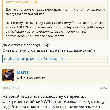
с
Tarzan написал(а):
т
Догнать то можно - даже перегнать - но тянуть то что наделали
и
:
смогут ли в такой гонке?
зы: почему я в 2023 году смог найти схему блока зажигания на
крузак 100 1998 года в каталоге Тойоты (пускай скан pdf)а люди
с китайскими авто на форумах гадают почему у них
партномера не бьются со свежих авто….
Да уж, тут не поспоришь)))
С каталогами у Китайцев полный пердимонокль)))
Б
alexlx470
выразил свою благодарность
л
а
г
Martel
о
Well-Known Member
д
а
р
30 Авг 2023
#259
н
о
Мировой лидер по производству батареек для
с
электричек китайский CATL анонсировал выход к концу
т
и
года батареи с плотностью 500 ватт на килограмм. Что
: