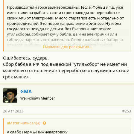
Производители тоже заинтересованы. Тесла, Фольц и т.д. уже
имеют или разрабатывают и строят заводы по переработке
своих АКБ от электричек. Много стартапов есть и отдельно от
производителей. Это новое направление в бизнесе. Ну и без
государства никуда не деться. Вот РФ повышает всякие
утильсборы, собирает кучу бабла. Да и на электрички или
гибриды нарекать не правильно. Сколько обычных батареек
от часов, мобилок, АА, ААА и т.д. выбрасывается? Какова
Нажмите для раскрытия...
культура людей по их сбору, а не выбрасыванию в ведро и на
помойку с картофельными очистками?
Ошибаетесь, сударь.
/
Сбор бабла в РФ под вывеской "утильсбор" не имеет ни
малейшего отношения к переработке отслуживших свой
срок машин.
GMA
Well-Known Member
26 Авг 2023
#253
aMster написал(а):
А слабо Пермь-Нижневартовск?