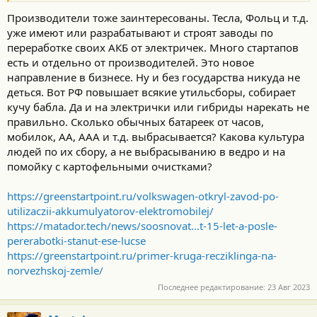
Производители тоже заинтересованы. Тесла, Фольц и т.д.
уже имеют или разрабатывают и строят заводы по
переработке своих АКБ от электричек. Много стартапов
есть и отдельно от производителей. Это новое
направление в бизнесе. Ну и без государства никуда не
деться. Вот РФ повышает всякие утильсборы, собирает
кучу бабла. Да и на электрички или гибриды нарекать не
правильно. Сколько обычных батареек от часов,
мобилок, АА, ААА и т.д. выбрасывается? Какова культура
людей по их сбору, а не выбрасыванию в ведро и на
помойку с картофельными очистками?
https://greenstartpoint.ru/volkswagen-otkryl-zavod-po-
utilizaczii-akkumulyatorov-elektromobilej/
https://matador.tech/news/soosnovat...t-15-let-a-posle-
pererabotki-stanut-ese-lucse
https://greenstartpoint.ru/primer-kruga-recziklinga-na-
norvezhskoj-zemle/
Последнее редактирование:
23 Авг 2023