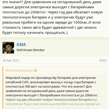
это значит? Для сравнения на сегодняшний день даже
самые дорогие электрички выходят с батарейками
плотностью до 200вт/кг. Через год два обкатают новую
технологичную батарею и у электричек будут уже
реальные пробеги на одном заряде до 1000км..И если
стоимость таких авто будет адекватной с двс можно
будет потиху начинать прощаться..)
GMA
Well-Known Member
30 Авг 2023
#260
Martel написал(а):
Мировой лидер по производству батареек для электричек
китайский CATL анонсировал выход к концу года батареи с
плотностью 500 ватт на килограмм. Что это значит? Для
сравнения на сегодняшний день даже самые дорогие
электрички выходят с батарейками плотностью до 200вт/кг.
Через год два обкатают новую технологичную батарею и у
электричек будут уже реальные пробеги на одном заряде до
1000км..И если стоимость таких авто будет адекватной с двс