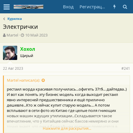
Вход
Регистрация
Курилка
Электрички
А
Д
Martel
10 Май 2023
в
а
т
т
Хохол
о
а
Щирый
р
н
т
а
е
ч
22 Авг 2023
#241
м
а
ы
л
Martel написал(а):
а
рестаил морда красивая получилась...офигеть 37т$... дайтедва..)
И вот как понять эту бизнес модель когда выходит рестаил
явно интересней предшественника и ещё прилично
дешевле...Кто ж сейчас купит старую модель... А потом
всплывают в сети фото из Китаю где целые поля гниющих
новых машин ждущих утилизации...Складывается такое
впечатление, что у Китайцев сейчас баксов немеряно и они
точно знают, что они в ближайшем времени превратятся в
Нажмите для раскрытия...
фантики и поставлена задача не заработать а максимально