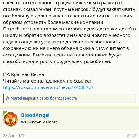
средств, но его концентрация ниже, чем в развитых
странах, сказал Чжан. Крупные игроки будут захватывать
все большую долю рынка за счет снижения цен и таким
образом устранять более мелкие компании.
Потребность во втором автомобиле для доставки детей в
школу и обратно возрастет с началом нового учебного
года в конце августа, и это должно способствовать
сохранению нынешнего объема рынка NEV, считают в
ассоциации. Высокие цены на топливо также будут
способствовать росту продаж электромобилей.
ИА Красная Весна
Читайте материал целиком по ссылке:
https://rossaprimavera.ru/news/7408f7c7
Б
Martel
выразил свою благодарность
л
а
г
BloodAngel
о
Well-Known Member
д
а
р
23 Авг 2023
#242
н