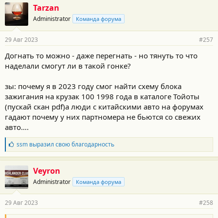
о
Tarzan
д
Administrator
Команда форума
а
р
н
29 Авг 2023
#257
о
с
Догнать то можно - даже перегнать - но тянуть то что
т
наделали смогут ли в такой гонке?
и
:
зы: почему я в 2023 году смог найти схему блока
зажигания на крузак 100 1998 года в каталоге Тойоты
(пускай скан pdf)а люди с китайскими авто на форумах
гадают почему у них партномера не бьются со свежих
авто….
Б
ssm
выразил свою благодарность
л
а
г
Veyron
о
Administrator
Команда форума
д
а
р
29 Авг 2023
#258
н
о