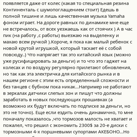
появляется даже от колес (какая то специальная резина
Континенталь с шумопоглащением стоит) Едешь в
полной тишине и лишь качественная музыка Yamaha
фоном играет. На дороге равных по динамике мне еще
не встречалось, от всех уезжаешь как от стоячих ) А в час
пик (на работу ,с работы) выезжаю на выделенку и
махаю всем ручкой ).Короче, я пока как малый ребенок с
новой крутой игрушкой, который таскает её с собой
повсюду..) Что напрягает так это китайский язык (можно
уже русифицировать за деньги) и то что это гаджет на
колесах и по воздуху регулярно прилетают обновления,
но так как эта электричка для китайского рынка и в
нашем регионе с этим есть определенный сложности и
без танцев с бубном пока никак…Например не работают
в зеркалах датчики слепых зон и пишут что должны
заработать в новых последующих прошивках (а
возможно их будут включать по подписке за деньги, но
это не точно). Еще если ездить очень динамично, то мне
поначалу показалось ,что тормозов малость не хватает и
пожалел, что решил с экономить 2300$ за 20-е диски с
тормозными 4-х поршневыми супортами АКЕБОНО…Но