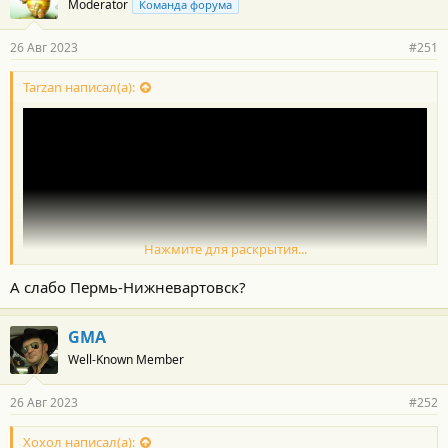
Moderator
Команда форума
26 Авг 2023
#251
Tarzan написал(а):
Нажмите для раскрытия...
А слабо Пермь-Нижневартовск?
GMA
Well-Known Member
26 Авг 2023
#252
Хохол написал(а):