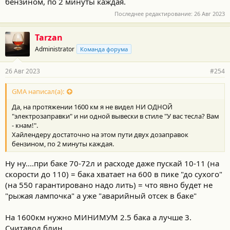
бензином, по 2 минуты каждая.
Последнее редактирование:
26 Авг 2023
Tarzan
Administrator
Команда форума
26 Авг 2023
#254
GMA написал(а):
Да, на протяжении 1600 км я не видел НИ ОДНОЙ
"электрозаправки" и ни одной вывески в стиле "У вас тесла? Вам
- кнам!".
Хайлендеру достаточно на этом пути двух дозаправок
бензином, по 2 минуты каждая.
Ну ну....при баке 70-72л и расходе даже пускай 10-11 (на
скорости до 110) = бака хватает на 600 в пике "до сухого"
(на 550 гарантировано надо лить) = что явно будет не
"рыжая лампочка" а уже "аварийный отсек в баке"
На 1600км нужно МИНИМУМ 2.5 бака а лучше 3.
Считавод блин.....