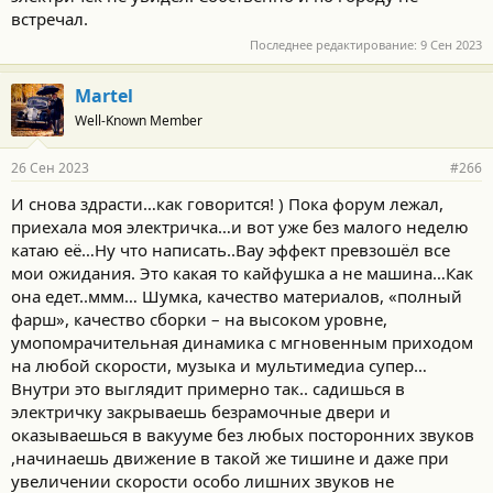
встречал.
Последнее редактирование:
9 Сен 2023
Martel
Well-Known Member
26 Сен 2023
#266
И снова здрасти…как говорится! ) Пока форум лежал,
приехала моя электричка…и вот уже без малого неделю
катаю её…Ну что написать..Вау эффект превзошёл все
мои ожидания. Это какая то кайфушка а не машина…Как
она едет..ммм… Шумка, качество материалов, «полный
фарш», качество сборки – на высоком уровне,
умопомрачительная динамика с мгновенным приходом
на любой скорости, музыка и мультимедиа супер…
Внутри это выглядит примерно так.. садишься в
электричку закрываешь безрамочные двери и
оказываешься в вакууме без любых посторонних звуков
,начинаешь движение в такой же тишине и даже при
увеличении скорости особо лишних звуков не