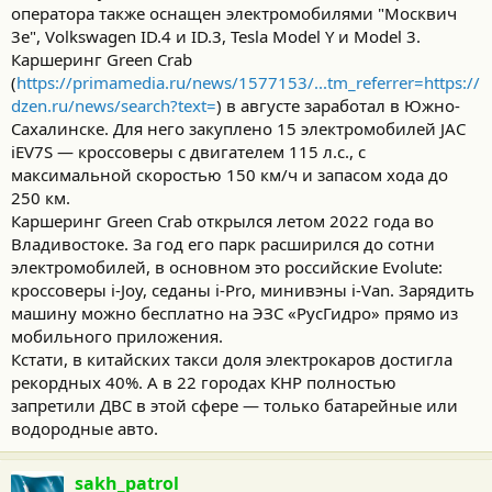
оператора‎ также оснащен электромобилями "Москвич
3е", Volkswagen ID.4 и ID.3, Tesla Model Y и Model 3.
Каршеринг Green Crab
(
https://primamedia.ru/news/1577153/...tm_referrer=https://
dzen.ru/news/search?text=
) в августе заработал в Южно-
Сахалинске. Для него закуплено 15 электромобилей JAC
iEV7S — кроссоверы с двигателем 115 л.с., с
максимальной скоростью 150 км/ч и запасом хода до
250 км.
Каршеринг Green Crab открылся летом 2022 года во
Владивостоке. За год его парк расширился до сотни
электромобилей, в основном это российские Evolute:
кроссоверы i-Joy, седаны i-Pro, минивэны i-Van. Зарядить
машину можно бесплатно на ЭЗС «РусГидро» прямо из
мобильного приложения.
Кстати, в китайских такси доля электрокаров достигла
рекордных 40%. А в 22 городах КНР полностью
запретили ДВС в этой сфере — только батарейные или
водородные авто.
sakh_patrol