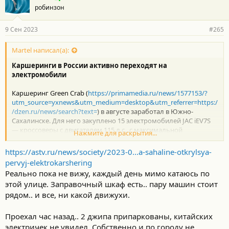
робинзон
9 Сен 2023
#265
Martel написал(а):
Каршеринги в России активно переходят на
электромобили
Каршеринг Green Crab (
https://primamedia.ru/news/1577153/?
utm_source=yxnews&utm_medium=desktop&utm_referrer=https:/
/dzen.ru/news/search?text=
) в августе заработал в Южно-
Сахалинске. Для него закуплено 15 электромобилей JAC iEV7S
— кроссоверы с двигателем 115 л.с., с максимальной
Нажмите для раскрытия...
скоростью 150 км/ч и запасом хода до 250 км.
https://astv.ru/news/society/2023-0...a-sahaline-otkrylsya-
pervyj-elektrokarshering
Реально пока не вижу, каждый день мимо катаюсь по
этой улице. Заправочный шкаф есть.. пару машин стоит
рядом.. и все, ни какой движухи.
Проехал час назад.. 2 джипа припаркованы, китайских
электричек не увидел. Собственно и по городу не