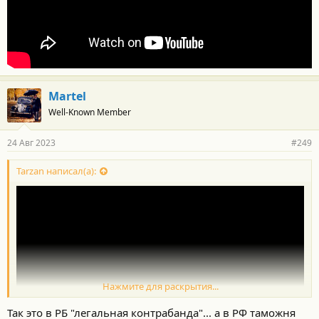
Martel
Well-Known Member
24 Авг 2023
#249
Tarzan написал(а):
Нажмите для раскрытия...
Так это в РБ "легальная контрабанда"... а в РФ таможня