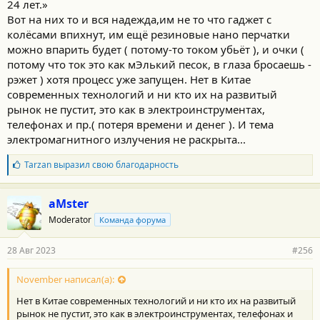
24 лет.»
Вот на них то и вся надежда,им не то что гаджет с
колёсами впихнут, им ещё резиновые нано перчатки
можно впарить будет ( потому-то током убьёт ), и очки (
потому что ток это как мЭлький песок, в глаза бросаешь -
рэжет ) хотя процесс уже запущен. Нет в Китае
современных технологий и ни кто их на развитый
рынок не пустит, это как в электроинструментах,
телефонах и пр.( потеря времени и денег ). И тема
электромагнитного излучения не раскрыта...
Б
Tarzan
выразил свою благодарность
л
а
г
aMster
о
Moderator
Команда форума
д
а
р
28 Авг 2023
#256
н
о
с
November написал(а):
т
Нет в Китае современных технологий и ни кто их на развитый
и
:
рынок не пустит, это как в электроинструментах, телефонах и