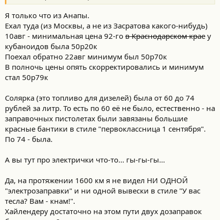
Я только что из Анапы.
Ехал туда (из Москвы, а не из Засратова какого-нибудь)
10авг - минимальная цена 92-го
в Краснодарском крае
у
кубаноидов была 50р20к
Поехал обратно 22авг минимум был 50р70к
В полночь цены опять скорректировались и минимум
стал 50р79к
Солярка (это топливо для дизелей) была от 60 до 74
рублей за литр. То есть по 60 её не было, естественно - на
заправочных пистолетах были завязаны большие
красные бантики в стиле "первоклассница 1 сентября".
По 74 - была.
А вы тут про электрички что-то... гы-гы-гы...
Да, на протяжении 1600 км я не видел НИ ОДНОЙ
"электрозаправки" и ни одной вывески в стиле "У вас
тесла? Вам - кнам!".
Хайлендеру достаточно на этом пути двух дозаправок