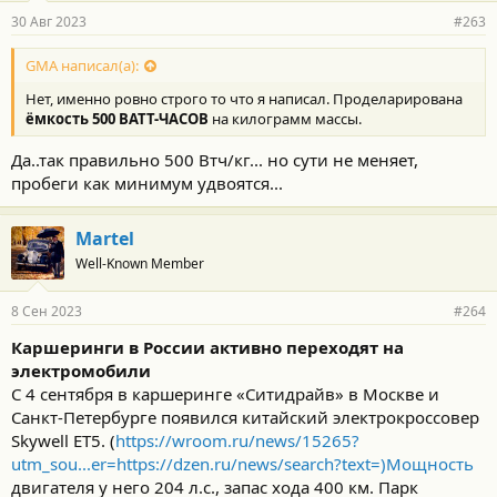
30 Авг 2023
#263
GMA написал(а):
Нет, именно ровно строго то что я написал. Проделарирована
ёмкость 500 ВАТТ-ЧАСОВ
на килограмм массы.
Да..так правильно 500 Втч/кг... но сути не меняет,
пробеги как минимум удвоятся...
Martel
Well-Known Member
8 Сен 2023
#264
Каршеринги в России активно переходят на
электромобили
С 4 сентября в каршеринге «Ситидрайв»‎ в Москве и
Санкт-Петербурге появился китайский электрокроссовер
Skywell ET5. (
https://wroom.ru/news/15265?
utm_sou...er=https://dzen.ru/news/search?text=)Мощность
двигателя у него 204 л.с., запас хода 400 км. Парк