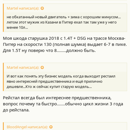
о
с
Martel написал(а):
т
не обкатанный новый двигатель + зима с хорошим минусом...
и
:
летом этот мужик из Казани в Питер ехал так там уже у него
менее 10л...
Моя шкода старушка 2018 с 1.4T + DSG на трассе Москва-
Питер на скорости 130 (полная шумка) выдает 6-7 в пике.
Для 1.5Т ну поверю что 8........должно быть.
Martel написал(а):
И вот как понять эту бизнес модель когда выходит рестаил
явно интересней предшественника и ещё прилично
дешевле...Кто ж сейчас купит старую модель...
Рейстал всегда был интереснее предшественника,
вопрос почему та быстро.......обычно цикл жизни 3 года
до рейстала.
BloodAngel написал(а):