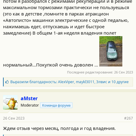
потом я разобрался с режимами рекуперации и в режиме
максимальном тормозами практически не пользуешься
(это как в детстве ,помните в парках атракцион
«Автописто» машинки электрические с одной педалью,
нажимаешь едет, отпускаешь и идет быстрое
замедление) В общем 1-ая неделя владения полет
нормальный…Покупкой очень доволен …
Последнее редактирование:
26 Сен 2023
Б
Выразили благодарность:
AlexViper
,
maykl3011
,
Элвис
и 10 другие
л
а
г
aMster
о
Moderator
Команда форума
д
а
р
26 Сен 2023
#267
н
о
Ждем отзыв через месяц, полгода и год владения.
с
т