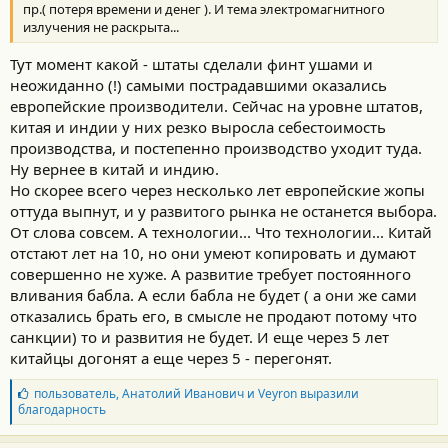
пр.( потеря времени и денег ). И тема электромагнитного
излучения не раскрыта...
Тут момент какой - штаты сделали финт ушами и
неожиданно (!) самыми пострадавшими оказались
европейские производители. Сейчас на уровне штатов,
китая и индии у них резко выросла себестоимость
производства, и постепенно производство уходит туда.
Ну вернее в китай и индию.
Но скорее всего через несколько лет европейские жопы
оттуда выпнут, и у развитого рынка не останется выбора.
От слова совсем. А технологии... Что технологии... Китай
отстают лет на 10, но они умеют копировать и думают
совершенно не хуже. А развитие требует постоянного
вливания бабла. А если бабла не будет ( а они же сами
отказались брать его, в смысле не продают потому что
санкции) то и развития не будет. И еще через 5 лет
китайцы догонят а еще через 5 - перегонят.
Б
пользователь
,
Анатолий Иванович
и
Veyron
выразили
л
благодарность
а
г