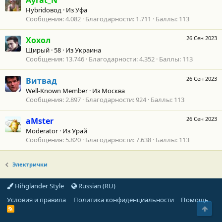
Ayrat_N
Hybridовод
·
Из
Уфа
Сообщения
4.082
Благодарности
1.711
Баллы
113
26 Сен 2023
Хохол
Щирый
·
58
·
Из
Украина
Сообщения
13.746
Благодарности
4.352
Баллы
113
26 Сен 2023
Витвад
Well-Known Member
·
Из
Москва
Сообщения
2.897
Благодарности
924
Баллы
113
26 Сен 2023
aMster
Moderator
·
Из
Урай
Сообщения
5.820
Благодарности
7.638
Баллы
113
Электрички
Hihglander Style
Russian (RU)
Условия и правила
Политика конфиденциальности
Помощь
Свер
R
S