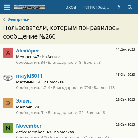
Вход
Регистрация
Электрички
Пользователи, которым понравилось
сообщение №266
11 Дек 2023
AlexViper
A
Member
·
47
·
Из
Астана
Сообщения
34
Благодарности
8
Баллы
8
15 Окт 2023
maykl3011
Местный
·
51
·
Из
Москва
Сообщения
1.714
Благодарности
796
Баллы
113
28 Сен 2023
Элвис
Э
Member
·
28
Сообщения
51
Благодарности
52
Баллы
18
28 Сен 2023
November
N
Active Member
·
48
·
Из
Москва
Сообщения
472
Благодарности
231
Баллы
43