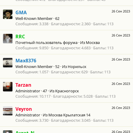
26 Сен 2023
GMA
Well-Known Member
·
62
Сообщения
3.338
Благодарности
2.360
Баллы
113
26 Сен 2023
RRC
Почетный пользователь форума
·
Из
Москва
Сообщения
9.850
Благодарности
4.683
Баллы
113
26 Сен 2023
Max8376
Well-Known Member
·
52
·
Из
Норильск
Сообщения
1.057
Благодарности
629
Баллы
113
26 Сен 2023
Tarzan
Administrator
·
47
·
Из
Красногорск
Сообщения
10.117
Благодарности
5.028
Баллы
113
26 Сен 2023
Veyron
Administrator
·
Из
Москва Крылатская 14
Сообщения
3.730
Благодарности
3.045
Баллы
113
26 Сен 2023