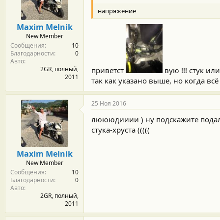
м
а
ы
л
напряжение
а
Maxim Melnik
New Member
Сообщения
10
Благодарности
0
Авто
2GR, полный,
приветст
вую !!! стук ил
2011
так как указано выше, но когда всё
25 Ноя 2016
люююдииии ) ну подскажите подалуй
стука-хруста (((((
Maxim Melnik
New Member
Сообщения
10
Благодарности
0
Авто
2GR, полный,
2011