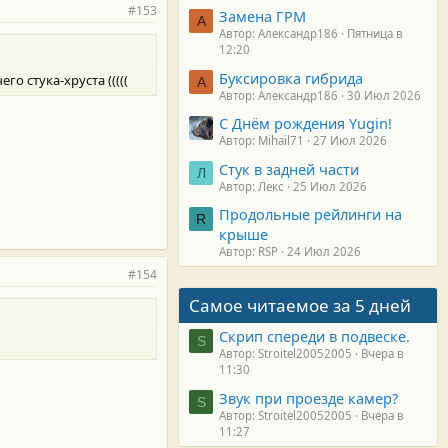
#153
Замена ГРМ
А
Автор: Александр186
Пятница в
12:20
Буксировка гибрида
о стука-хруста (((((
А
Автор: Александр186
30 Июл 2026
С Днём рождения Yugin!
Автор: Mihail71
27 Июл 2026
Стук в задней части
Л
Автор: Лекс
25 Июл 2026
Продольные рейлинги на
R
крыше
Автор: RSP
24 Июл 2026
#154
Самое читаемое за 5 дней
Скрип спереди в подвеске.
S
Автор: Stroitel20052005
Вчера в
11:30
Звук при проезде камер?
S
Автор: Stroitel20052005
Вчера в
11:27