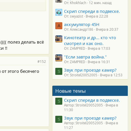
От: Khokhlach
12 мин. назад
Скрип спереди в подвеске.
От: swyazist
Вчера в 22:28
аккумулятор 45H
А
От: Александр186
Вчера в 20:37
Кинотеатр и др... кто что
(((( полез делать всё
смотрел и как оно.
и !!
От: ZAMPRED
Вчера в 17:03
"Если завтра война."
#152
От: ZAMPRED
Вчера в 16:31
Звук при проезде камер?
 от этого бесячего
S
От: Stroitel20052005
Вчера в 12:53
Новые темы
Скрип спереди в подвеске.
S
Автор: Stroitel20052005
Вчера в
11:30
Звук при проезде камер?
S
Автор: Stroitel20052005
Вчера в
11:27