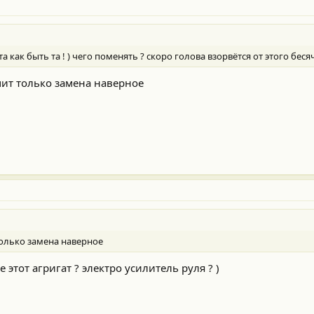
ак быть та ! ) чего поменять ? скоро голова взорвётся от этого бесячег
чит только замена наверное
только замена наверное
е этот агригат ? электро усилитель руля ? )