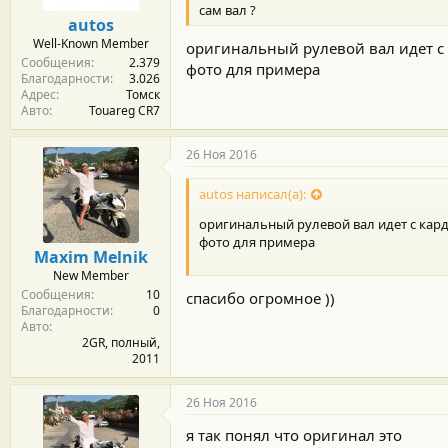
сам вал ?
autos
Well-Known Member
оригинальный рулевой вал идет с
Сообщения
2.379
фото для примера
Благодарности
3.026
Адрес
Томск
Авто
Touareg CR7
26 Ноя 2016
autos написал(а):
оригинальный рулевой вал идет с кар
фото для примера
Maxim Melnik
New Member
Сообщения
10
спасибо огромное ))
Благодарности
0
Авто
2GR, полный,
2011
26 Ноя 2016
я так понял что оригинал это