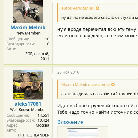
autos написал(а):
ну да, но не всех это спасло от стука 
Maxim Melnik
ну я вроде перечитал всю эту тему
New Member
если не в валу дело, то в чём мож
Сообщения
10
Благодарности
0
Авто
2GR, полный,
2011
26 Ноя 2016
Maxim Melnik написал(а):
а как эта деталь называется ? точнее эт
aleks17081
Идет в сборе с рулевой колонкой, 
Well-Known Member
Тебе надо точно найти источник с
Сообщения
14.551
Благодарности
10.424
Вложения
Адрес
Москва
Авто
1H1 HIGHLANDER