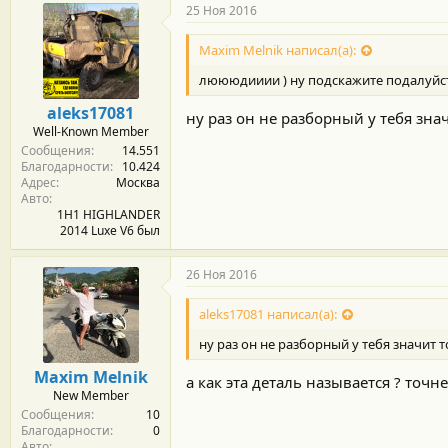
25 Ноя 2016
Maxim Melnik написал(а):
люююдииии ) ну подскажите подалуйста к
aleks17081
ну раз он не разборный у тебя зна
Well-Known Member
Сообщения
14.551
Благодарности
10.424
Адрес
Москва
Авто
1H1 HIGHLANDER
2014 Luxe V6 был
26 Ноя 2016
aleks17081 написал(а):
ну раз он не разборный у тебя значит 
Maxim Melnik
а как эта деталь называется ? точне
New Member
Сообщения
10
Благодарности
0
Авто