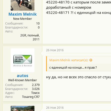
45220-48170 с каторым после замен
доработаный с номером
45220-48171 ?! с единицой на конце.
Maxim Melnik
New Member
Сообщения
10
Благодарности
0
Авто
2GR, полный,
2011
26 Ноя 2016
Maxim Melnik написал(а):
с единицой на конце... я прав ?
autos
ну да, но не всех это спасло от ст
Well-Known Member
Сообщения
2.379
Благодарности
3.026
Адрес
Томск
Авто
Touareg CR7
26 Ноя 2016