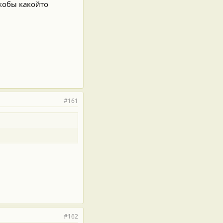
якобы какойто
#161
#162