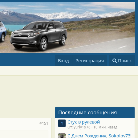
Вход
Регистрация
Поиск
Последние сообщения
Стук в рулевой
#151
Y
От: yuriy1976
10 мин. назад
С Днем Рождения, Sokolov73!