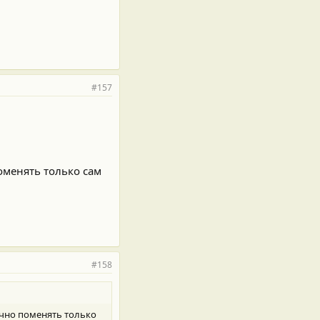
#157
оменять только сам
#158
очно поменять только