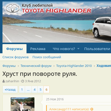
Форумы
Реклама
Что нового?
Пользователи
Список форумов
Поиск сообщений
Форумы
Технический форум
Toyota-Highlander 2010
Ходовая
Хруст при повороте руля.
А
Д
zaharihin
3 Янв 2012
в
а
Назад
1
…
4
5
6
т
т
о
а
р
н
25 Ноя 2016
т
а
е
ч
Александр111 написал(а):