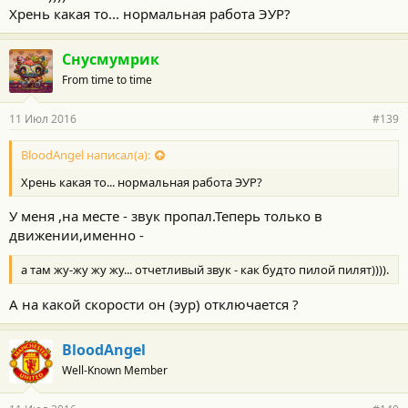
Хрень какая то... нормальная работа ЭУР?
Снусмумрик
From time to time
11 Июл 2016
#139
BloodAngel написал(а):
Хрень какая то... нормальная работа ЭУР?
У меня ,на месте - звук пропал.Теперь только в
движении,именно -
а там жу-жу жу жу... отчетливый звук - как будто пилой пилят)))).
А на какой скорости он (эур) отключается ?
BloodAngel
Well-Known Member