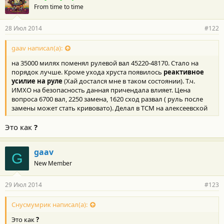
From time to time
28 Июл 2014
#122
gaav написал(а):
на 35000 милях поменял рулевой вал 45220-48170. Стало на
порядок лучше. Кроме ухода хруста появилось
реактивное
усилие на руле
(Хай достался мне в таком состоянии). Т.ч.
ИМХО на безопасность данная причендала влияет. Цена
вопроса 6700 вал, 2250 замена, 1620 сход развал ( руль после
замены может стать кривовато). Делал в ТСМ на алексеевской
Это как
?
gaav
G
New Member
29 Июл 2014
#123
Снусмумрик написал(а):
Это как
?