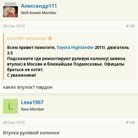
Александр111
Well-Known Member
28 Сен 2016
#145
Lexa1967 написал(а):
Всем привет помогите,
Toyota
Highlander
2011г. двигатель
3.5
Подскажите где ремонтируют рулевую колонку( замена
втулок) в Москве и ближайшее Подмосковье. Офицалы
браться не хотят.
С уважением!
каких втулок? пардон
Lexa1967
L
New Member
28 Сен 2016
#146
Втулка рулевой колонки