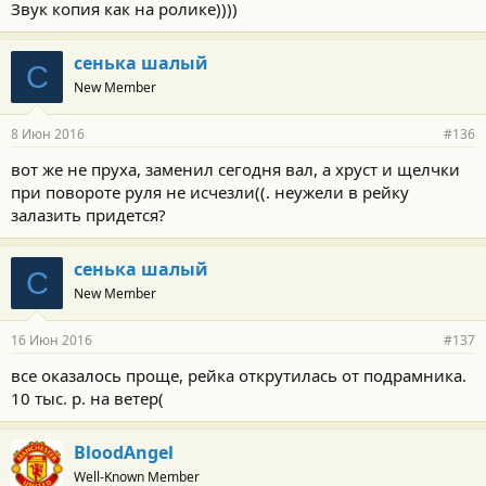
Звук копия как на ролике))))
сенька шалый
С
New Member
8 Июн 2016
#136
вот же не пруха, заменил сегодня вал, а хруст и щелчки
при повороте руля не исчезли((. неужели в рейку
залазить придется?
сенька шалый
С
New Member
16 Июн 2016
#137
все оказалось проще, рейка открутилась от подрамника.
10 тыс. р. на ветер(
BloodAngel
Well-Known Member