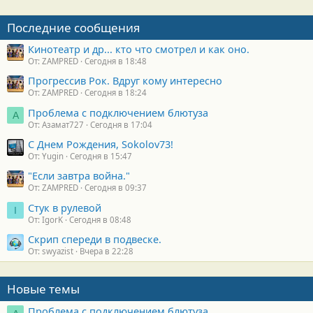
Последние сообщения
Кинотеатр и др... кто что смотрел и как оно.
От: ZAMPRED
Сегодня в 18:48
Прогрессив Рок. Вдруг кому интересно
От: ZAMPRED
Сегодня в 18:24
Проблема с подключением блютуза
А
От: Азамат727
Сегодня в 17:04
С Днем Рождения, Sokolov73!
От: Yugin
Сегодня в 15:47
"Если завтра война."
От: ZAMPRED
Сегодня в 09:37
Стук в рулевой
I
От: IgorK
Сегодня в 08:48
Скрип спереди в подвеске.
От: swyazist
Вчера в 22:28
Новые темы
Проблема с подключением блютуза