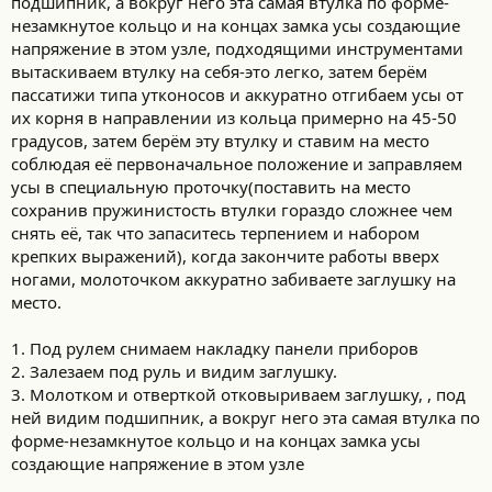
подшипник, а вокруг него эта самая втулка по форме-
незамкнутое кольцо и на концах замка усы создающие
напряжение в этом узле, подходящими инструментами
вытаскиваем втулку на себя-это легко, затем берём
пассатижи типа утконосов и аккуратно отгибаем усы от
их корня в направлении из кольца примерно на 45-50
градусов, затем берём эту втулку и ставим на место
соблюдая её первоначальное положение и заправляем
усы в специальную проточку(поставить на место
сохранив пружинистость втулки гораздо сложнее чем
снять её, так что запаситесь терпением и набором
крепких выражений), когда закончите работы вверх
ногами, молоточком аккуратно забиваете заглушку на
место.
1. Под рулем снимаем накладку панели приборов
2. Залезаем под руль и видим заглушку.
3. Молотком и отверткой отковыриваем заглушку, , под
ней видим подшипник, а вокруг него эта самая втулка по
форме-незамкнутое кольцо и на концах замка усы
создающие напряжение в этом узле