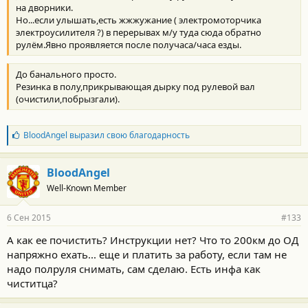
на дворники.
Но...если улышать,есть жжжужание ( электромоторчика
электроусилителя ?) в перерывах м/у туда сюда обратно
рулём.Явно проявляется после получаса/часа езды.
До банального просто.
Резинка в полу,прикрывающая дырку под рулевой вал
(очистили,побрызгали).
Б
BloodAngel
выразил свою благодарность
л
а
г
BloodAngel
о
Well-Known Member
д
а
р
6 Сен 2015
#133
н
о
А как ее почистить? Инструкции нет? Что то 200км до ОД
с
напряжно ехать... еще и платить за работу, если там не
т
и
надо полруля снимать, сам сделаю. Есть инфа как
:
чиститца?