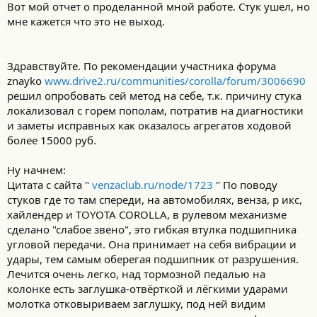
Вот мой отчет о проделанной мной работе. Стук ушел, но
мне кажется что это не выход.
Здравствуйте. По рекомендации участника форума
znayko
www.drive2.ru/communities/corolla/forum/3006690
решил опробовать сей метод на себе, т.к. причину стука
локализовал с горем пополам, потратив на диагностики
и заметы исправных как оказалось агрегатов ходовой
более 15000 руб.
Ну начнем:
Цитата с сайта "
venzaclub.ru/node/1723
" По поводу
стуков где то там спереди, на автомобилях, венза, р икс,
хайлендер и TOYOTA COROLLA, в рулевом механизме
сделано "слабое звено", это гибкая втулка подшипника
угловой передачи. Она принимает на себя вибрации и
удары, тем самым оберегая подшипник от разрушения.
Лечится очень легко, над тормозной педалью на
колонке есть заглушка-отвёрткой и лёгкими ударами
молотка отковыриваем заглушку, под ней видим