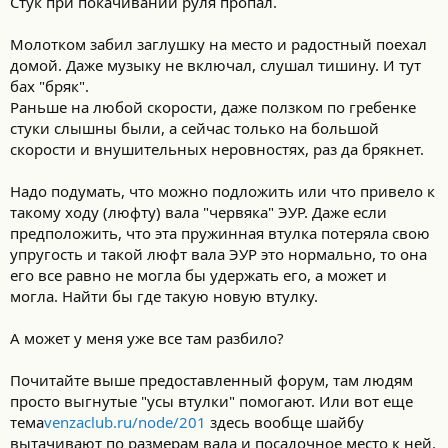
Стук при покачивании руля пропал.
Молотком забил заглушку на место и радостный поехал
домой. Даже музыку не включал, слушал тишину. И тут
бах "бряк".
Раньше на любой скорости, даже ползком по гребенке
стуки слышны были, а сейчас только на большой
скорости и внушительных неровностях, раз да брякнет.
Надо подумать, что можно подложить или что привело к
такому ходу (люфту) вала "червяка" ЭУР. Даже если
предположить, что эта пружинная втулка потеряла свою
упругость и такой люфт вала ЭУР это нормально, то она
его все равно не могла бы удержать его, а может и
могла. Найти бы где такую новую втулку.
А может у меня уже все там разбило?
Почитайте выше предоставленный форум, там людям
просто выгнутые "усы втулки" помогают. Или вот еще
тема
venzaclub.ru/node/201
здесь вообще шайбу
вытачивают по размерам вала и посадочное место к ней.