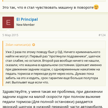
Это так, что я стал чувствовать машину в повороте
El Principal
E
New Member
5 Мар 2015
#124
Zidan написал(а):
Уже 2 раза по этому поводу был у ОД. Ничего криминального
найти не могут. Первый раз "протянули подрамники", щелчок
стал слабее, но остался. Второй раз вообще ничего не нашли,
сказали, что машина в идеальном состоянии. Щелкает именно
при движении задним ходом, с одновременным нажатием на
педаль тормоза и переходе руля через ноль. Думаю пока
забить на это и ездить, срок гарантии еще больше полутора
лет. Выплывет еще если что.
Здравствуйте, у меня такая же проблема, при движении
задним ходом на малой скорости при полном выжиме
педали тормоза (Для полной остановки) раздается
звонкий щелчок в нижней передней части автомобиля.