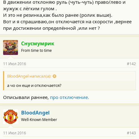
В движении отклоняю руль (чуть-чуть) право/лево и
жужуж с лёгким гулом .
И это не резинка,как было ранее (ролик выше).
Вот и я спрашиваю,он отключается на скорости ,вернее
при достижении определённой ,или нет ?
Снусмумрик
From time to time
11 Июл 2016
#142
BloodAngel написал(а):
а чо он еще и отключается?
Описывали раннее,
про отключение.
BloodAngel
Well-Known Member
11 Июл 2016
#143