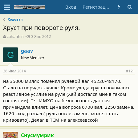
Вход
Регистрация
Ходовая
Хруст при повороте руля.
А
Д
zaharihin
3 Янв 2012
в
а
т
т
gaav
о
G
а
New Member
р
н
т
а
е
ч
28 Июл 2014
#121
м
а
ы
л
на 35000 милях поменял рулевой вал 45220-48170.
а
Стало на порядок лучше. Кроме ухода хруста появилось
реактивное усилие на руле (Хай достался мне в таком
состоянии). Т.ч. ИМХО на безопасность данная
причендала влияет. Цена вопроса 6700 вал, 2250 замена,
1620 сход развал ( руль после замены может стать
кривовато). Делал в ТСМ на алексеевской
Снусмумрик