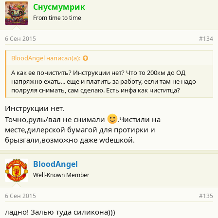
Снусмумрик
From time to time
6 Сен 2015
#134
BloodAngel написал(а):
А как ее почистить? Инструкции нет? Что то 200км до ОД
напряжно ехать... еще и платить за работу, если там не надо
полруля снимать, сам сделаю. Есть инфа как чиститца?
Инструкции нет.
Точно,руль/вал не снимали
.Чистили на
месте,дилерской бумагой для протирки и
брызгали,возможно даже wdешкой.
BloodAngel
Well-Known Member
6 Сен 2015
#135
ладно! Залью туда силикона)))