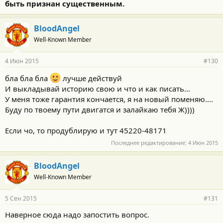
быть признан существенным.
BloodAngel
Well-Known Member
4 Июн 2015
#130
бла бла бла
лучше действуй
И выкладывай историю свою и что и как писать...
У меня тоже гарантия кончается, я на новый поменяю....
Буду по твоему пути двигатся и залайкаю тебя Ж))))
Если чо, то продублирую и тут 45220-48171
Последнее редактирование:
4 Июн 2015
BloodAngel
Well-Known Member
5 Сен 2015
#131
Наверное сюда надо запостить вопрос.