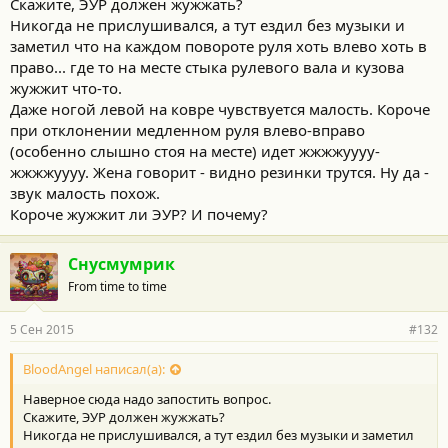
Скажите, ЭУР должен жужжать?
Никогда не прислушивался, а тут ездил без музыки и
заметил что на каждом повороте руля хоть влево хоть в
право... где то на месте стыка рулевого вала и кузова
жужжит что-то.
Даже ногой левой на ковре чувствуется малость. Короче
при отклонении медленном руля влево-вправо
(особенно слышно стоя на месте) идет жжжжуууу-
жжжжуууу. Жена говорит - видно резинки трутся. Ну да -
звук малость похож.
Короче жужжит ли ЭУР? И почему?
Снусмумрик
From time to time
5 Сен 2015
#132
BloodAngel написал(а):
Наверное сюда надо запостить вопрос.
Скажите, ЭУР должен жужжать?
Никогда не прислушивался, а тут ездил без музыки и заметил