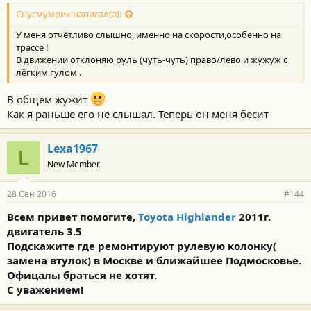
Снусмумрик написал(а):
У меня отчётливо слышно, именно на скорости,особенно на
трассе !
В движении отклоняю руль (чуть-чуть) право/лево и жужуж с
лёгким гулом .
В общем жужит
Как я раньше его не слышал. Теперь он меня бесит
Lexa1967
L
New Member
28 Сен 2016
#144
Всем привет помогите,
Toyota
Highlander
2011г.
двигатель 3.5
Подскажите где ремонтируют рулевую колонку(
замена втулок) в Москве и ближайшее Подмосковье.
Офицалы браться не хотят.
С уважением!