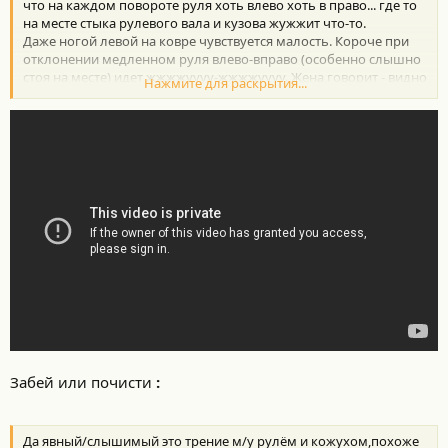
что на каждом повороте руля хоть влево хоть в право... где то
на месте стыка рулевого вала и кузова жужжит что-то.
Даже ногой левой на ковре чувствуется малость. Короче при
отклонении медленном руля влево-вправо (особенно слышно
стоя на месте) идет жжжжуууу-жжжжуууу. Жена говорит - видно
Нажмите для раскрытия...
резинки трутся. Ну да - звук малость похож.
Короче жужжит ли ЭУР? И почему?
Забей или почисти
:
Да явный/слышимый это трение м/у рулём и кожухом,похоже