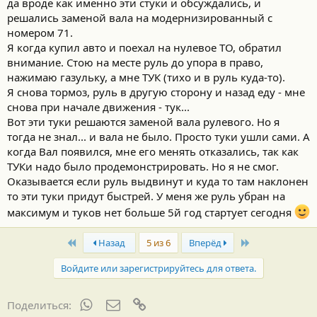
да вроде как именно эти стуки и обсуждались, и
решались заменой вала на модернизированный с
номером 71.
Я когда купил авто и поехал на нулевое ТО, обратил
внимание. Стою на месте руль до упора в право,
нажимаю газульку, а мне ТУК (тихо и в руль куда-то).
Я снова тормоз, руль в другую сторону и назад еду - мне
снова при начале движения - тук...
Вот эти туки решаются заменой вала рулевого. Но я
тогда не знал... и вала не было. Просто туки ушли сами. А
когда Вал появился, мне его менять отказались, так как
ТУКи надо было продемонстрировать. Но я не смог.
Оказывается если руль выдвинут и куда то там наклонен
то эти туки придут быстрей. У меня же руль убран на
максимум и туков нет больше 5й год стартует сегодня
First
Last
Назад
5 из 6
Вперёд
Войдите или зарегистрируйтесь для ответа.
WhatsApp
Электронная почта
Ссылка
Поделиться: