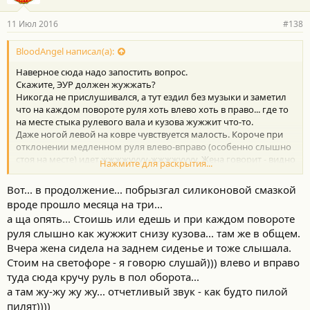
11 Июл 2016
#138
BloodAngel написал(а):
Наверное сюда надо запостить вопрос.
Скажите, ЭУР должен жужжать?
Никогда не прислушивался, а тут ездил без музыки и заметил
что на каждом повороте руля хоть влево хоть в право... где то
на месте стыка рулевого вала и кузова жужжит что-то.
Даже ногой левой на ковре чувствуется малость. Короче при
отклонении медленном руля влево-вправо (особенно слышно
стоя на месте) идет жжжжуууу-жжжжуууу. Жена говорит - видно
Нажмите для раскрытия...
резинки трутся. Ну да - звук малость похож.
Короче жужжит ли ЭУР? И почему?
Вот... в продолжение... побрызгал силиконовой смазкой
вроде прошло месяца на три...
а ща опять... Стоишь или едешь и при каждом повороте
руля слышно как жужжит снизу кузова... там же в общем.
Вчера жена сидела на заднем сиденье и тоже слышала.
Стоим на светофоре - я говорю слушай))) влево и вправо
туда сюда кручу руль в пол оборота...
а там жу-жу жу жу... отчетливый звук - как будто пилой
пилят))))