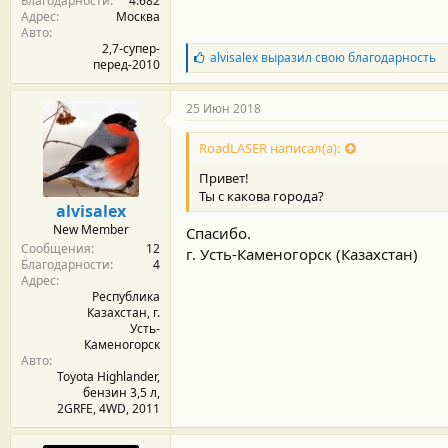
Благодарности
4.682
Адрес
Москва
Авто
2,7-супер-
Б
alvisalex
выразил свою благодарность
перед-2010
л
а
г
25 Июн 2018
о
д
RoadLASER написал(а):
а
р
Привет!
н
Ты с какова города?
о
alvisalex
с
New Member
Спасибо.
т
Сообщения
12
и
г. Усть-Каменогорск (Казахстан)
Благодарности
4
:
Адрес
Республика
Казахстан, г.
Усть-
Каменогорск
Авто
Toyota Highlander,
бензин 3,5 л,
2GRFE, 4WD, 2011