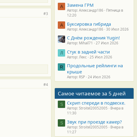
Замена ГРМ
А
Автор: Александр186
Пятница в
#3
12:20
Буксировка гибрида
А
Автор: Александр186
30 Июл 2026
С Днём рождения Yugin!
Автор: Mihail71
27 Июл 2026
Стук в задней части
Л
Автор: Лекс
25 Июл 2026
Продольные рейлинги на
R
крыше
Автор: RSP
24 Июл 2026
#4
Самое читаемое за 5 дней
Скрип спереди в подвеске.
S
Автор: Stroitel20052005
Вчера в
11:30
Звук при проезде камер?
S
Автор: Stroitel20052005
Вчера в
11:27