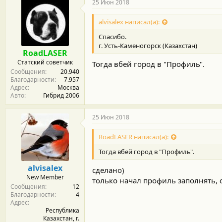
25 Июн 2018
alvisalex написал(а):
Спасибо.
г. Усть-Каменогорск (Казахстан)
RoadLASER
Статский советчик
Тогда вбей город в "Профиль".
Сообщения
20.940
Благодарности
7.957
Адрес
Москва
Авто
Гибрид 2006
25 Июн 2018
RoadLASER написал(а):
Тогда вбей город в "Профиль".
alvisalex
сделано)
New Member
только начал профиль заполнять, 
Сообщения
12
Благодарности
4
Адрес
Республика
Казахстан, г.