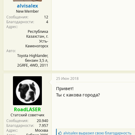
м
а
alvisalex
ы
л
New Member
а
Сообщения
12
Благодарности
4
Адрес
Республика
Казахстан, г.
Усть-
Каменогорск
Авто
Toyota Highlander,
бензин 3,5 л,
2GRFE, 4WD, 2011
25 Июн 2018
Привет!
Ты с какова города?
RoadLASER
Статский советчик
Сообщения
20.940
Благодарности
7.957
Адрес
Москва
Б
alvisalex
выразил свою благодарность