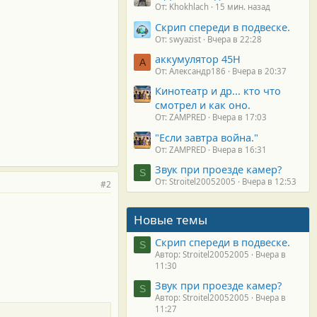
От: Khokhlach
15 мин. назад
Скрип спереди в подвеске.
От: swyazist
Вчера в 22:28
аккумулятор 45H
А
От: Александр186
Вчера в 20:37
Кинотеатр и др... кто что
смотрел и как оно.
От: ZAMPRED
Вчера в 17:03
"Если завтра война."
От: ZAMPRED
Вчера в 16:31
Звук при проезде камер?
S
От: Stroitel20052005
Вчера в 12:53
#2
Новые темы
Скрип спереди в подвеске.
S
Автор: Stroitel20052005
Вчера в
11:30
Звук при проезде камер?
S
Автор: Stroitel20052005
Вчера в
11:27