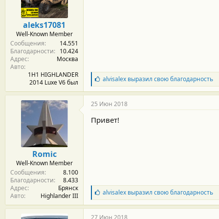
р
н
о
aleks17081
с
Well-Known Member
т
Сообщения
14.551
и
Благодарности
10.424
:
Адрес
Москва
Авто
1H1 HIGHLANDER
Б
alvisalex
выразил свою благодарность
2014 Luxe V6 был
л
а
г
25 Июн 2018
о
д
Привет!
а
р
н
о
Romic
с
Well-Known Member
т
Сообщения
8.100
и
Благодарности
8.433
:
Адрес
Брянск
Б
alvisalex
выразил свою благодарность
Авто
Highlander III
л
а
г
27 Июн 2018