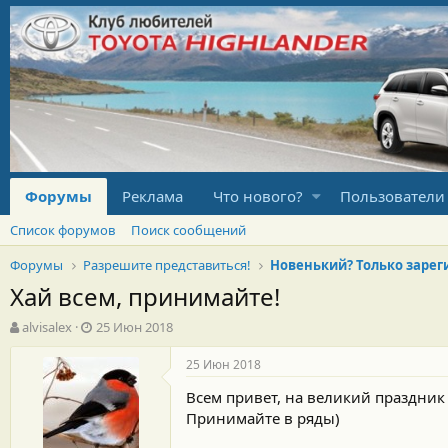
Форумы
Реклама
Что нового?
Пользователи
Список форумов
Поиск сообщений
Форумы
Разрешите представиться!
Хай всем, принимайте!
А
Д
alvisalex
25 Июн 2018
в
а
т
т
25 Июн 2018
о
а
Всем привет, на великий праздник
р
н
т
а
Принимайте в ряды)
е
ч