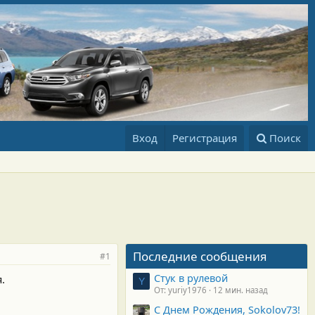
Вход
Регистрация
Поиск
Последние сообщения
#1
Стук в рулевой
.
Y
От: yuriy1976
12 мин. назад
С Днем Рождения, Sokolov73!