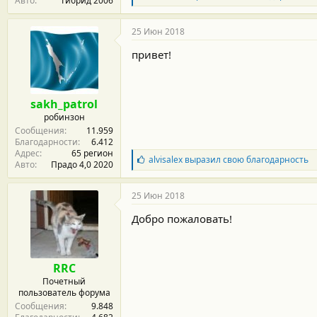
Авто
Гибрид 2006
л
а
г
25 Июн 2018
о
д
привет!
а
р
н
о
sakh_patrol
с
робинзон
т
Сообщения
11.959
и
Благодарности
6.412
:
Адрес
65 регион
Б
alvisalex
выразил свою благодарность
Авто
Прадо 4,0 2020
л
а
г
25 Июн 2018
о
д
Добро пожаловать!
а
р
н
о
RRC
с
Почетный
т
пользователь форума
и
Сообщения
9.848
: