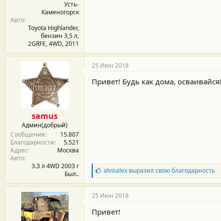
Усть-
Каменогорск
Авто
Toyota Highlander,
бензин 3,5 л,
2GRFE, 4WD, 2011
25 Июн 2018
Привет! Будь как дома, осваивайся
samus
Админ(добрый)
Сообщения
15.807
Благодарности
5.521
Адрес
Москва
Авто
3.3 л 4WD 2003 г
Б
alvisalex
выразил свою благодарность
Был..
л
а
г
25 Июн 2018
о
д
Привет!
а