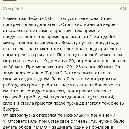
(только салон перед поездкой).
23 Апр 2012
#24
У меня тож Вебаста 5кВт. + запуск с телефона. Стоит
прогрев только двигателя. От всяких минитаймеров
отказался (стоит самый простой - тек. время и
предустановленное время прогрева - от 1 мин до 60
мин., с телефона запускать Вебасту лучше - когда надо
вкл. когда надо выкл.тоже с телефона, предварительно
посмотрев на градусник. По опыту прошлой зимы - при
морозах от минус 10 до минус 20, нормально прогревает
за 30 мин. При морозах ниже 20 - 25 ставил 40 мин. За
зиму подзаряжал АКБ раза 2-3, все зависит от того
сколько ездишь днем. Запуск 2 раза в сутки утром на
работу, вечером с работы. Ездил в день не более 25-30
км и то по городу (с кондеем, подогревом кресел и
музыкой. Приблудой в целом доволен, пуск легкий,
салон и стекла греются после пуска двигателя тож очень
быстро.
От автозапуска отказался по нескольким причинами:
1. Отсоветовали при установке сигналы, т.к. нужно было
делать обход ИММО + зашивать один из брелков в