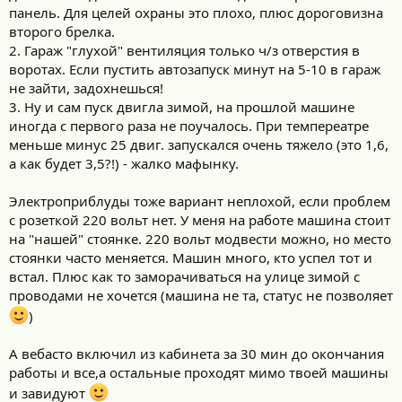
панель. Для целей охраны это плохо, плюс дороговизна
второго брелка.
2. Гараж "глухой" вентиляция только ч/з отверстия в
воротах. Если пустить автозапуск минут на 5-10 в гараж
не зайти, задохнешься!
3. Ну и сам пуск двигла зимой, на прошлой машине
иногда с первого раза не поучалось. При темпереатре
меньше минус 25 двиг. запускался очень тяжело (это 1,6,
а как будет 3,5?!) - жалко мафынку.
Электроприблуды тоже вариант неплохой, если проблем
с розеткой 220 вольт нет. У меня на работе машина стоит
на "нашей" стоянке. 220 вольт модвести можно, но место
стоянки часто меняется. Машин много, кто успел тот и
встал. Плюс как то заморачиваться на улице зимой с
проводами не хочется (машина не та, статус не позволяет
)
А вебасто включил из кабинета за 30 мин до окончания
работы и все,а остальные проходят мимо твоей машины
и завидуют