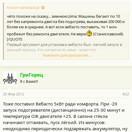
Хохол написал(а):
чёто похоже на сказку... зимнюю:zima: Машины бегают по 10
лет без капремонта двигла без подогрева, выхаживая 200 000 и
более км в среднем. А вот если вебасто поставить, то 1 млн
пробежит без ремонта двигателя. Не верю
(Станиславский)
[/QUOTE
Первый аргумент для установки вебасто был- легкий запуск в
зимний период. Кто катается по зиме - знает тот
первоначальный звук движка при заводе его при ниже - 20.
Нажмите для раскрытия...
:heat:
ГриГорец
Я с Вами!!!
20 Фев 2012
#22
Тоже поставил Вебасто 5кВт ради комфорта. При -20
запуск подогревателя (дистанционно) на 25-30 минут и
температура ОЖ двигателя +25. В салоне стёкла
начинают оттаивать, пуск лёгкий. Из минусов:
неодходимо периодически подзаряжать аккумулятор, ну