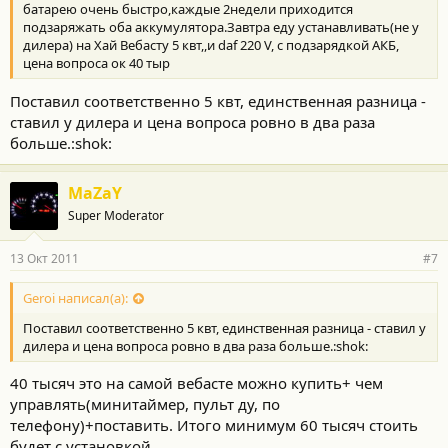
батарею очень быстро,каждые 2недели приходится
подзаряжать оба аккумулятора.Завтра еду устанавливать(не у
дилера) на Хай Вебасту 5 квт,,и daf 220 V, с подзарядкой АКБ,
цена вопроса ок 40 тыр
Поставил соответственно 5 квт, единственная разница -
ставил у дилера и цена вопроса ровно в два раза
больше.:shok:
MaZaY
Super Moderator
13 Окт 2011
#7
Geroi написал(а):
Поставил соответственно 5 квт, единственная разница - ставил у
дилера и цена вопроса ровно в два раза больше.:shok:
40 тысяч это на самой вебасте можно купить+ чем
управлять(минитаймер, пульт ду, по
телефону)+поставить. Итого минимум 60 тысяч стоить
будет с установкой.