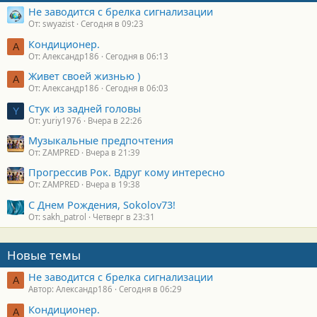
Не заводится с брелка сигнализации
От: swyazist
Сегодня в 09:23
Кондиционер.
А
От: Александр186
Сегодня в 06:13
Живет своей жизнью )
А
От: Александр186
Сегодня в 06:03
Стук из задней головы
Y
От: yuriy1976
Вчера в 22:26
Музыкальные предпочтения
От: ZAMPRED
Вчера в 21:39
Прогрессив Рок. Вдруг кому интересно
От: ZAMPRED
Вчера в 19:38
С Днем Рождения, Sokolov73!
От: sakh_patrol
Четверг в 23:31
Новые темы
Не заводится с брелка сигнализации
А
Автор: Александр186
Сегодня в 06:29
Кондиционер.
А