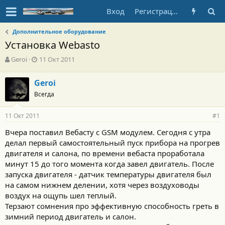
Вход
Регистрация
Дополнительное оборудование
Установка Webasto
А
Д
Geroi
11 Окт 2011
в
а
т
т
Geroi
о
а
Всегда
р
н
т
а
е
ч
11 Окт 2011
#1
м
а
ы
л
Вчера поставил Вебасту с GSM модулем. Сегодня с утра
а
делал первый самостоятельный пуск прибора на прогрев
двигателя и салона, по времени вебаста проработала
минут 15 до того момента когда завел двигатель. После
запуска двигателя - датчик температуры двигателя был
на самом нижнем делении, хотя через воздуховоды
воздух на ощупь шел теплый.
Терзают сомнения про эффективную способность греть в
зимний период двигатель и салон.