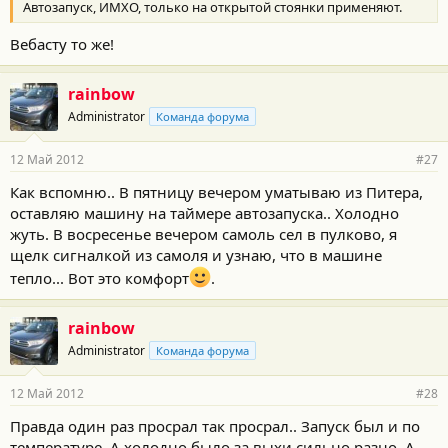
Автозапуск, ИМХО, только на открытой стоянки применяют.
Вебасту то же!
rainbow
Administrator
Команда форума
12 Май 2012
#27
Как вспомню.. В пятницу вечером уматываю из Питера,
оставляю машину на таймере автозапуска.. Холодно
жуть. В восресенье вечером самоль сел в пулково, я
щелк сигналкой из самоля и узнаю, что в машине
тепло... Вот это комфорт
.
rainbow
Administrator
Команда форума
12 Май 2012
#28
Правда один раз просрал так просрал.. Запуск был и по
температуре. А холодно было за выхи сильно разно. А