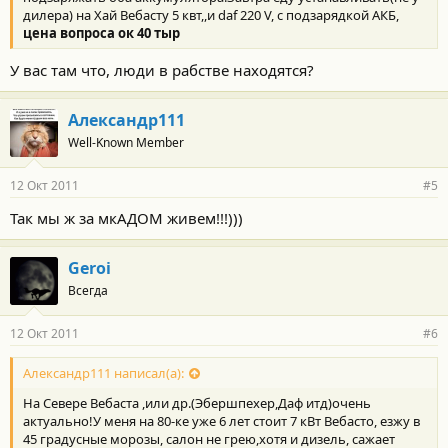
дилера) на Хай Вебасту 5 квт,,и daf 220 V, с подзарядкой АКБ,
цена вопроса ок 40 тыр
У вас там что, люди в рабстве находятся?
Александр111
Well-Known Member
12 Окт 2011
#5
Так мы ж за мкАДОМ живем!!!)))
Geroi
Всегда
12 Окт 2011
#6
Александр111 написал(а):
На Севере Вебаста ,или др.(Эбершпехер,Даф итд)очень
актуально!У меня на 80-ке уже 6 лет стоит 7 кВт Вебасто, езжу в
45 градусные морозы, салон не грею,хотя и дизель, сажает