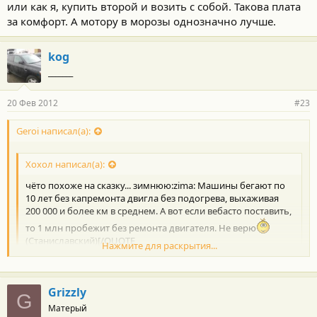
или как я, купить второй и возить с собой. Такова плата
за комфорт. А мотору в морозы однозначно лучше.
kog
_______
20 Фев 2012
#23
Geroi написал(а):
Хохол написал(а):
чёто похоже на сказку... зимнюю:zima: Машины бегают по
10 лет без капремонта двигла без подогрева, выхаживая
200 000 и более км в среднем. А вот если вебасто поставить,
то 1 млн пробежит без ремонта двигателя. Не верю
(Станиславский)[/QUOTE
Нажмите для раскрытия...
Первый аргумент для установки вебасто был- легкий
запуск в зимний период. Кто катается по зиме - знает тот
первоначальный звук движка при заводе его при ниже - 20.
Нажмите для раскрытия...
Grizzly
:heat:
G
У меня пуск при минус 20 такой же как и при + 10, до минус 25
Матерый
нет смысла автозапуском пользоваться если движок исправен