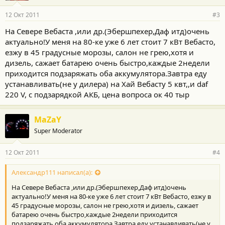
12 Окт 2011
#3
На Севере Вебаста ,или др.(Эбершпехер,Даф итд)очень
актуально!У меня на 80-ке уже 6 лет стоит 7 кВт Вебасто,
езжу в 45 градусные морозы, салон не грею,хотя и
дизель, сажает батарею очень быстро,каждые 2недели
приходится подзаряжать оба аккумулятора.Завтра еду
устанавливать(не у дилера) на Хай Вебасту 5 квт,,и daf
220 V, с подзарядкой АКБ, цена вопроса ок 40 тыр
MaZaY
Super Moderator
12 Окт 2011
#4
Александр111 написал(а):
На Севере Вебаста ,или др.(Эбершпехер,Даф итд)очень
актуально!У меня на 80-ке уже 6 лет стоит 7 кВт Вебасто, езжу в
45 градусные морозы, салон не грею,хотя и дизель, сажает
батарею очень быстро,каждые 2недели приходится
подзаряжать оба аккумулятора.Завтра еду устанавливать(не у