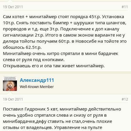
19 Окт 2011
#11
Сам котел + минитаймер стоят порядка 45т.р. Установка
10т.р. Снять поставить бампер + шурушки типа шлангов,
прорводов и т.д. еще 3т.р. Подключение к доп каналу
сигнализации 2т.р. Итого в самом эконом варианте не у
дилера тойоты получаем 60т.р. в Новосибе на тойоте это
обошлось 62.5т.р.
Минитаймер очень хитро спрятали в мини бардачек
слева от руля под кнопками.
Открываешь его и опа там живет минитаймер.
Александр111
Well-Known Member
19 Окт 2011
#12
Поставил Гидроник 5 квт, минитаймер действительно
очень удобно спрятался слева и снизу от руля в
минибардачке,дефу ставить не стал,очень плохие
отзывы от владельцев. Управление на пульте