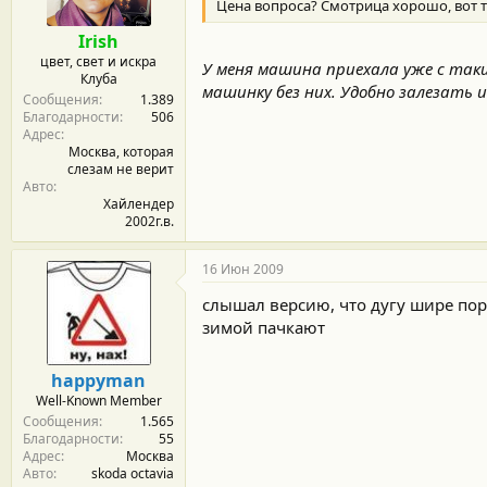
Цена вопроса? Смотрица хорошо, вот 
Irish
цвет, свет и искра
У меня машина приехала уже с таки
Клуба
машинку без них. Удобно залезать и 
Сообщения
1.389
Благодарности
506
Адрес
Москва, которая
слезам не верит
Авто
Хайлендер
2002г.в.
16 Июн 2009
слышал версию, что дугу шире поро
зимой пачкают
happyman
Well-Known Member
Сообщения
1.565
Благодарности
55
Адрес
Москва
Авто
skoda octavia