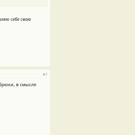
вляю себе свою
#7
 брюки, в смысле