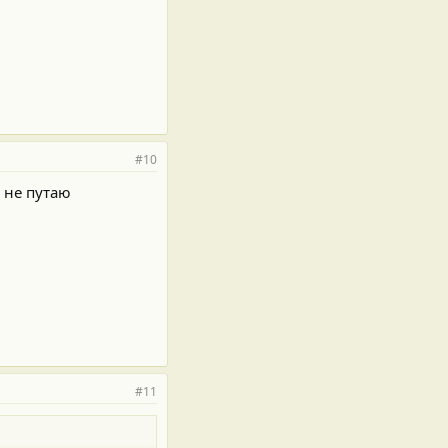
#10
о не путаю
#11