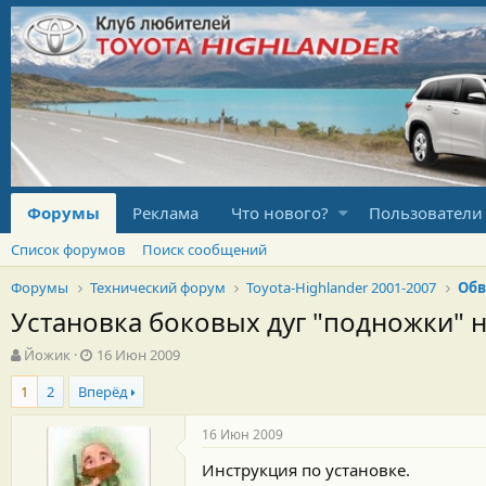
Форумы
Реклама
Что нового?
Пользователи
Список форумов
Поиск сообщений
Форумы
Технический форум
Toyota-Highlander 2001-2007
Обв
Установка боковых дуг "подножки" н
А
Д
Йожик
16 Июн 2009
в
а
1
2
Вперёд
т
т
о
а
р
н
16 Июн 2009
т
а
Инструкция по установке.
е
ч