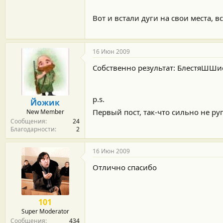
Вот и встали дуги на свои места, 
16 Июн 2009
Собственно результат: БлестяШШи
p.s.
Йожик
Первый пост, так-что сильно не ру
New Member
Сообщения
24
Благодарности
2
16 Июн 2009
Отлично спасибо
101
Super Moderator
Сообщения
434