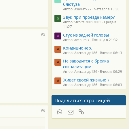
блютуза
Автор: Азамат727
Четверг в 13:30
Звук при проезде камер?
S
Автор: Stroitel20052005
Среда в
11:27
#5
Стук из задней головы
A
Автор: avchumik
Пятница в 21:32
Кондиционер.
А
Автор: Александр186
Вчера в 06:13
Не заводится с брелка
А
сигнализации
Автор: Александр186
Вчера в 06:29
Живет своей жизнью )
А
Автор: Александр186
Вчера в 06:03
Поделиться страницей
#6
WhatsApp
Электронная почта
Ссылка