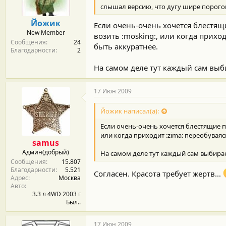
слышал версию, что дугу шире порогов
Йожик
Если очень-очень хочется блестящ
New Member
возить :mosking:, или когда прихо
Сообщения
24
быть аккуратнее.
Благодарности
2
На самом деле тут каждый сам выби
17 Июн 2009
Йожик написал(а):
Если очень-очень хочется блестящие п
или когда приходит :zima: переобуваяс
samus
Админ(добрый)
На самом деле тут каждый сам выбирае
Сообщения
15.807
Благодарности
5.521
Согласен. Красота требует жертв...
Адрес
Москва
Авто
3.3 л 4WD 2003 г
Был..
17 Июн 2009