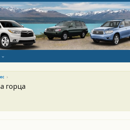
ес
а горца