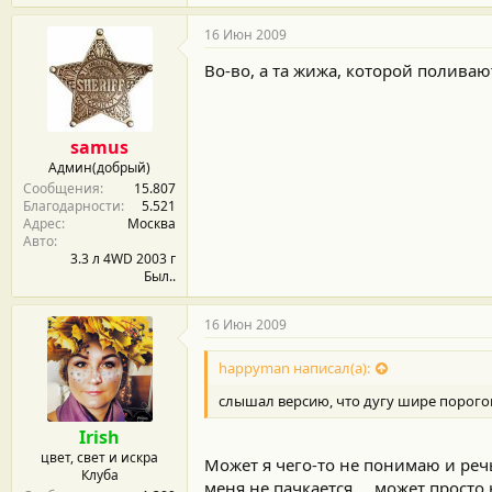
16 Июн 2009
Во-во, а та жижа, которой полива
samus
Админ(добрый)
Сообщения
15.807
Благодарности
5.521
Адрес
Москва
Авто
3.3 л 4WD 2003 г
Был..
16 Июн 2009
happyman написал(а):
слышал версию, что дугу шире порогов
Irish
цвет, свет и искра
Может я чего-то не понимаю и реч
Клуба
меня не пачкается ... может прост