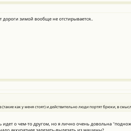
ют дороги зимой вообще не отстирывается..
 (такие как у меня стоят) и действительно люди портят брюки, в смы
ь идет о чем-то другом, но я лично очень довольна "поднож
о надо аккуратнее залезать-вылезать из машины?