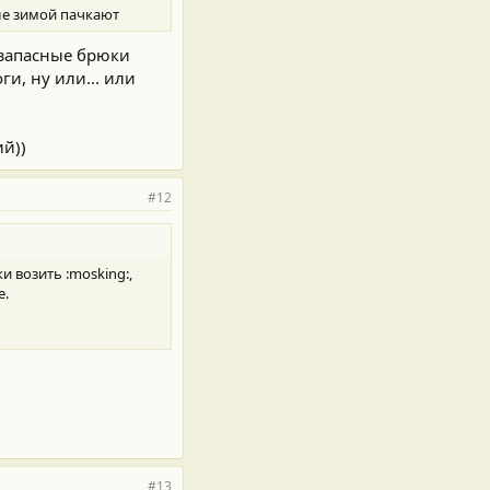
сле зимой пачкают
 запасные брюки
и, ну или... или
ий))
#12
 возить :mosking:,
е.
#13