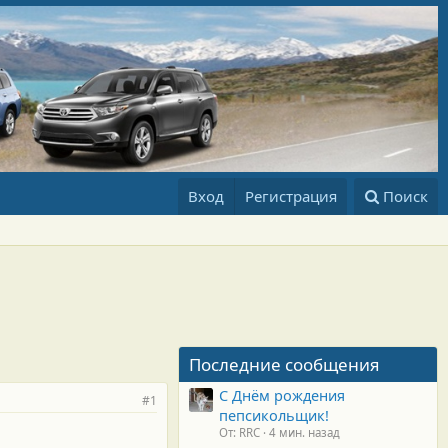
Вход
Регистрация
Поиск
Последние сообщения
С Днём рождения
#1
пепсикольщик!
От: RRC
4 мин. назад