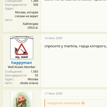
Сообщения
1.389
Благодарности
506
Адрес
Москва, которая
слезам не верит
Авто
Хайлендер
2002г.в.
16 Июн 2009
спросите у martina, горца которого
happyman
Well-Known Member
Сообщения
1.565
Благодарности
55
Адрес
Москва
Авто
skoda octavia
17 Июн 2009
happyman написал(а):