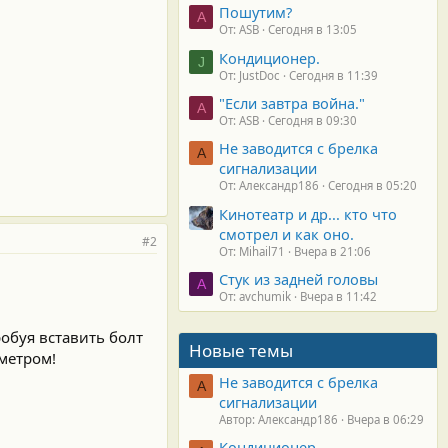
Пошутим?
A
От: ASB
Сегодня в 13:05
Кондиционер.
J
От: JustDoc
Сегодня в 11:39
"Если завтра война."
A
От: ASB
Сегодня в 09:30
Не заводится с брелка
А
сигнализации
От: Александр186
Сегодня в 05:20
Кинотеатр и др... кто что
смотрел и как оно.
#2
От: Mihail71
Вчера в 21:06
Стук из задней головы
A
От: avchumik
Вчера в 11:42
робуя вставить болт
Новые темы
метром!
Не заводится с брелка
А
сигнализации
Автор: Александр186
Вчера в 06:29
Кондиционер.