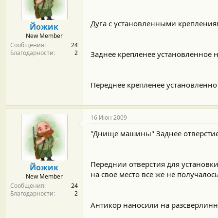
м
а
ы
л
а
Дуга с установленными креплени
Йожик
New Member
Сообщения
24
Благодарности
2
Заднее крепленее установленное н
Переднее крепленее установленно н
16 Июн 2009
"Днище машины" Заднее отверстие
Переднии отверстия для установки 
Йожик
на своё место всё же не получало
New Member
Сообщения
24
Благодарности
2
Антикор наносили на разсверлинн