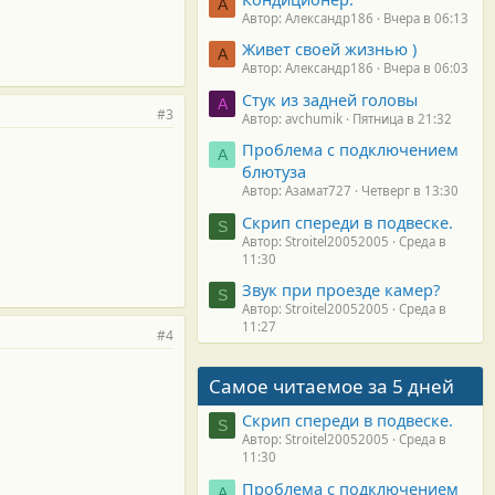
А
Автор: Александр186
Вчера в 06:13
Живет своей жизнью )
А
Автор: Александр186
Вчера в 06:03
Стук из задней головы
A
#3
Автор: avchumik
Пятница в 21:32
Проблема с подключением
А
блютуза
Автор: Азамат727
Четверг в 13:30
Скрип спереди в подвеске.
S
Автор: Stroitel20052005
Среда в
11:30
Звук при проезде камер?
S
Автор: Stroitel20052005
Среда в
11:27
#4
Самое читаемое за 5 дней
Скрип спереди в подвеске.
S
Автор: Stroitel20052005
Среда в
11:30
Проблема с подключением
А