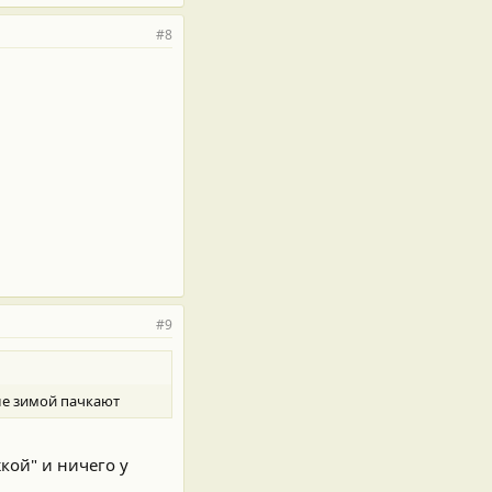
#8
#9
сле зимой пачкают
кой" и ничего у