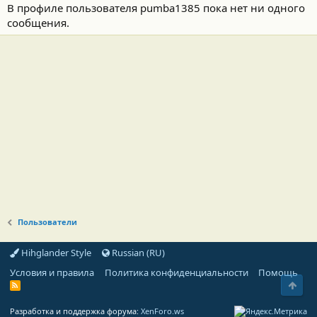
В профиле пользователя pumba1385 пока нет ни одного
сообщения.
Пользователи
Hihglander Style
Russian (RU)
Условия и правила
Политика конфиденциальности
Помощь
Свер
R
S
S
Разработка и поддержка форума:
XenForo.ws