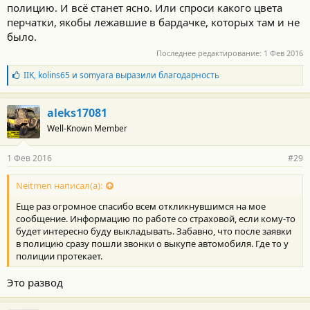
полицию. И всё станет ясно. Или спроси какого цвета
перчатки, якобы лежавшие в бардачке, которых там и не
было.
Последнее редактирование:
1 Фев 2016
Б
IIK
,
kolins65
и
somyara
выразили благодарность
л
а
г
aleks17081
о
Well-Known Member
д
а
р
1 Фев 2016
#29
н
о
с
Neitmen написал(а):
т
Еще раз огромное спасибо всем откликнувшимся на мое
и
:
сообщение. Информацию по работе со страховой, если кому-то
будет интересно буду выкладывать. Забавно, что после заявки
в полицию сразу пошли звонки о выкупе автомобиля. Где то у
полиции протекает.
Это развод