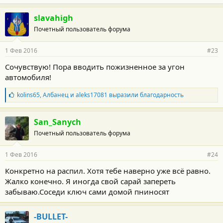
slavahigh
Почетный пользователь форума
1 Фев 2016
#23
Сочувствую! Пора вводить пожизненное за угон
автомобиля!
Б
kolins65
,
Албанец
и
aleks17081
выразили благодарность
л
а
г
San_Sanych
о
Почетный пользователь форума
д
а
р
1 Фев 2016
#24
н
о
Конкретно на распил. Хотя тебе наверно уже всё равно.
с
Жалко конечно. Я иногда свой сарай запереть
т
и
забываю.Соседи ключ сами домой пниносят
:
-BULLET-