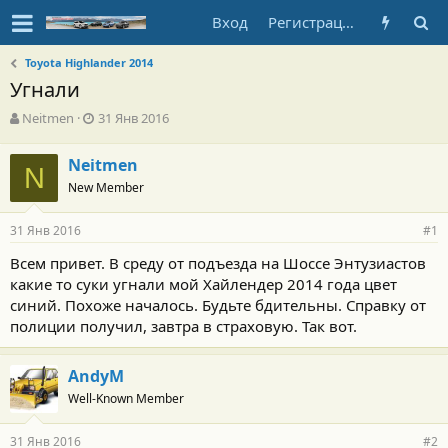
Вход
Регистрация
Toyota Highlander 2014
Угнали
А
Д
Neitmen
31 Янв 2016
в
а
т
т
Neitmen
о
N
а
New Member
р
н
т
а
е
ч
31 Янв 2016
#1
м
а
ы
л
Всем привет. В среду от подъезда на Шоссе Энтузиастов
а
какие то суки угнали мой Хайлендер 2014 года цвет
синий. Похоже началось. Будьте бдительны. Справку от
полиции получил, завтра в страховую. Так вот.
AndyM
Well-Known Member
31 Янв 2016
#2