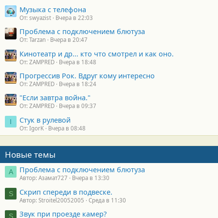
Музыка с телефона
От: swyazist
Вчера в 22:03
Проблема с подключением блютуза
От: Tarzan
Вчера в 20:47
Кинотеатр и др... кто что смотрел и как оно.
От: ZAMPRED
Вчера в 18:48
Прогрессив Рок. Вдруг кому интересно
От: ZAMPRED
Вчера в 18:24
"Если завтра война."
От: ZAMPRED
Вчера в 09:37
Стук в рулевой
I
От: IgorK
Вчера в 08:48
Новые темы
Проблема с подключением блютуза
А
Автор: Азамат727
Вчера в 13:30
Скрип спереди в подвеске.
S
Автор: Stroitel20052005
Среда в 11:30
Звук при проезде камер?
S