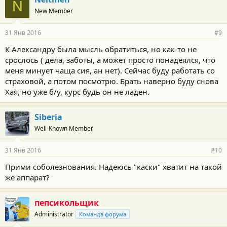
N
New Member
31 Янв 2016
#9
К Александру была мысль обратиться, но как-то не
срослось ( дела, заботы, а может просто понадеялся, что
меня минует чаща сия, ан нет). Сейчас буду работать со
страховой, а потом посмотрю. Брать наверно буду снова
Хая, но уже б/у, курс будь он не ладен.
Siberia
Well-Known Member
31 Янв 2016
#10
Прими соболезнования. Надеюсь "каски" хватит на такой
же аппарат?
пепсикольщик
Administrator
Команда форума