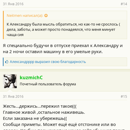
31 Янв 2016
#14
Neitmen написал(а):
К Александру была мысль обратиться, но как-то не срослось (
дела, заботы, а может просто понадеялся, что меня минует
чаща сия
Я специально будучи в отпуске приехал к Александру и
на 2 ночи оставил машину в его умелые руки.
Б
Александрррр
выразил свою благодарность
л
а
г
kuzmichC
о
Почетный пользователь форума
д
а
р
31 Янв 2016
#15
н
о
Жесть...держись...пережил такое(((
с
Главное живой ,остальное наживешь.
т
и
Если заказана не убережешь((
:
Сообщи приметы. Может ещё ещё отстонике или во