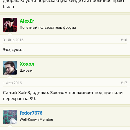
дворах. Клубни порыскают,на хенде сайт обычная практ
была
AlexEr
Почетный пользователь форума
31 Янв 2016
#16
Эхх,суки...
Хохол
Щирый
1 Фев 2016
#17
Синий Хай-3, однако. Заказом попахивает под цвет или
перекрас на ЗЧ.
fedor7676
Well-Known Member