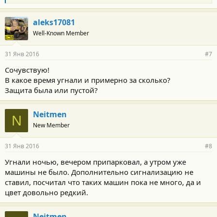
л
а
г
aleks17081
о
Well-Known Member
д
а
р
31 Янв 2016
#7
н
о
Сочувствую!
с
В какое время угнали и примерно за сколько?
т
и
Защита была или пустой?
:
Neitmen
N
New Member
31 Янв 2016
#8
Угнали ночью, вечером припарковал, а утром уже
машины не было. Дополнительно сигнализацию не
ставил, посчитал что таких машин пока не много, да и
цвет довольно редкий.
Neitmen