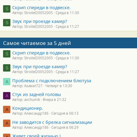
Скрип спереди в подвеске.
S
Автор: Stroitel20052005
Среда в 11:30
Звук при проезде камер?
S
Автор: Stroitel20052005
Среда в 11:27
Самое читаемое за 5 дней
Скрип спереди в подвеске.
S
Автор: Stroitel20052005
Среда в 11:30
Звук при проезде камер?
S
Автор: Stroitel20052005
Среда в 11:27
Проблема с подключением блютуза
А
Автор: Азамат727
Четверг в 13:30
Стук из задней головы
A
Автор: avchumik
Вчера в 21:32
Кондиционер.
А
Автор: Александр186
Сегодня в 06:13
Не заводится с брелка сигнализации
А
Автор: Александр186
Сегодня в 06:29
Живет своей жизнью )