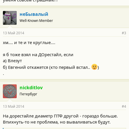
неБывалый
Well-Known Member
13 Май 2014
#3
хм.... и те и те круглые....
я б тоже взял на ДОрестайл, если
а) Влезут
б) Евгений откажется (кто первый встал..
)
.
nickditlov
Петербург
13 Май 2014
#4
На дорестайле диаметр ПТФ другой - гораздо больше.
Впихнуть-то не проблема, но вываливаться будут.