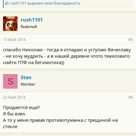
Б
rush1101
выразил свою благодарность
л
а
г
rush1101
о
бывалый
д
а
р
13 Май 2014
#5
н
о
спасибо Николаю - тогда я отпадаю и уступаю Вячеславу
с
- не хочу мудрить - а в нашей деревне чтото тяжеловато
т
и
найти ПТФ на бегимотика))
:
Sten
S
Member
22 Май 2014
#6
Продаются еще?
Я бы взял.
А то у меня правая противотуманка с трещиной на
стекле