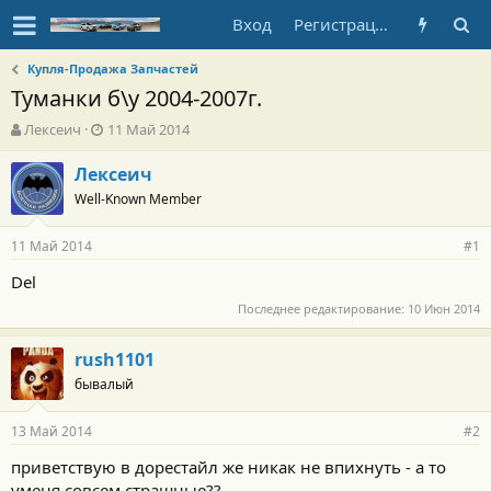
Вход
Регистрация
Купля-Продажа Запчастей
Туманки б\у 2004-2007г.
А
Д
Лексеич
11 Май 2014
в
а
т
т
Лексеич
о
а
Well-Known Member
р
н
т
а
11 Май 2014
е
ч
#1
м
а
Del
ы
л
а
Последнее редактирование:
10 Июн 2014
rush1101
бывалый
13 Май 2014
#2
приветствую в дорестайл же никак не впихнуть - а то
уменя совсем страшные??