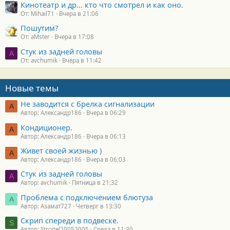
Кинотеатр и др... кто что смотрел и как оно.
От: Mihail71
Вчера в 21:06
Пошутим?
От: aMster
Вчера в 17:08
Стук из задней головы
A
От: avchumik
Вчера в 11:42
Новые темы
Не заводится с брелка сигнализации
А
Автор: Александр186
Вчера в 06:29
Кондиционер.
А
Автор: Александр186
Вчера в 06:13
Живет своей жизнью )
А
Автор: Александр186
Вчера в 06:03
Стук из задней головы
A
Автор: avchumik
Пятница в 21:32
Проблема с подключением блютуза
А
Автор: Азамат727
Четверг в 13:30
Скрип спереди в подвеске.
S
Автор: Stroitel20052005
Среда в 11:30