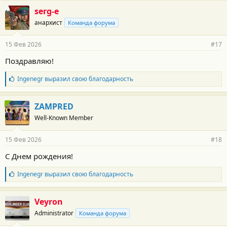
г
serg-e
о
анархист
Команда форума
д
а
р
15 Фев 2026
#17
н
о
Поздравляю!
с
т
Б
Ingenegr
выразил свою благодарность
и
л
:
а
г
ZAMPRED
о
Well-Known Member
д
а
р
15 Фев 2026
#18
н
о
С Днем рождения!
с
т
Б
Ingenegr
выразил свою благодарность
и
л
:
а
г
Veyron
о
Administrator
Команда форума
д
а