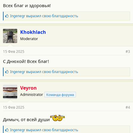
о
Всех благ и здоровья!
с
т
Б
Ingenegr
выразил свою благодарность
и
л
:
а
г
Khokhlach
о
Moderator
д
а
р
15 Фев 2025
#3
н
о
С Днюхой! Всех благ!
с
т
Б
Ingenegr
выразил свою благодарность
и
л
:
а
г
Veyron
о
Administrator
Команда форума
д
а
р
15 Фев 2025
#4
н
о
Димыч, от всей души
с
т
и
Б
Ingenegr
выразил свою благодарность