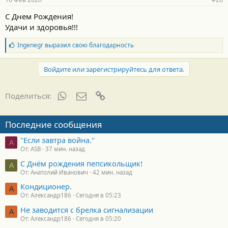
н
о
С Днем Рождения!
с
Удачи и здоровья!!!
т
и
:
Б
Ingenegr
выразил свою благодарность
л
а
г
Войдите или зарегистрируйтесь для ответа.
о
д
а
WhatsApp
Электронная почта
Ссылка
Поделиться:
р
н
о
Последние сообщения
с
т
"Если завтра война."
и
A
От: ASB
37 мин. назад
:
С Днём рождения пепсикольщик!
А
От: Анатолий Иванович
42 мин. назад
Кондиционер.
А
От: Александр186
Сегодня в 05:23
Не заводится с брелка сигнализации
А
От: Александр186
Сегодня в 05:20