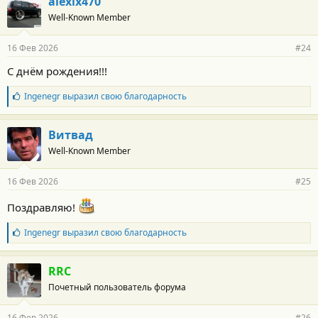
alexlx470
о
Well-Known Member
д
а
р
16 Фев 2026
#24
н
о
С днём рождения!!!
с
т
Б
Ingenegr
выразил свою благодарность
и
л
:
а
г
Витвад
о
Well-Known Member
д
а
р
16 Фев 2026
#25
н
о
Поздравляю!
с
т
и
Б
Ingenegr
выразил свою благодарность
:
л
а
г
RRC
о
Почетный пользователь форума
д
а
р
16 Фев 2026
#26