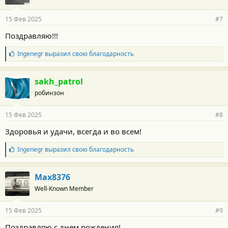
а
р
15 Фев 2025
#7
н
о
Поздравляю!!!
с
т
Б
Ingenegr
выразил свою благодарность
и
л
:
а
г
sakh_patrol
о
робинзон
д
а
р
15 Фев 2025
#8
н
о
Здоровья и удачи, всегда и во всем!
с
т
Б
Ingenegr
выразил свою благодарность
и
л
:
а
г
Max8376
о
Well-Known Member
д
а
р
15 Фев 2025
#9
н
о
Поздравляю с днем рождения!