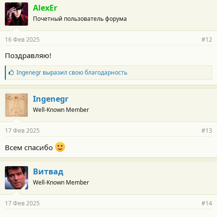
г
AlexEr
о
Почетный пользователь форума
д
а
р
16 Фев 2025
#12
н
о
Поздравляю!
с
т
Б
Ingenegr
выразил свою благодарность
и
л
:
а
г
Ingenegr
о
Well-Known Member
д
а
р
17 Фев 2025
#13
н
о
Всем спасибо
с
т
и
Витвад
:
Well-Known Member
17 Фев 2025
#14