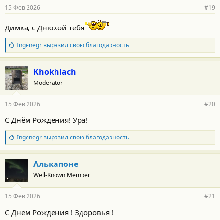
р
15 Фев 2026
#19
н
о
Димка, c Днюхой тебя
с
т
и
Б
Ingenegr
выразил свою благодарность
:
л
а
г
Khokhlach
о
Moderator
д
а
р
15 Фев 2026
#20
н
о
С Днём Рождения! Ура!
с
т
Б
Ingenegr
выразил свою благодарность
и
л
:
а
г
Алькапоне
о
Well-Known Member
д
а
р
15 Фев 2026
#21
н
о
С Днем Рождения ! Здоровья !
с