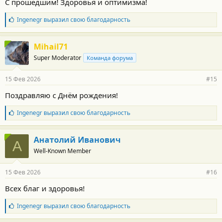
С прошедшим! Здоровья и оптимизма!
Б
Ingenegr
выразил свою благодарность
л
а
г
Mihail71
о
Super Moderator
Команда форума
д
а
р
15 Фев 2026
#15
н
о
Поздравляю с Днём рождения!
с
т
Б
Ingenegr
выразил свою благодарность
и
л
:
а
г
Анатолий Иванович
А
о
Well-Known Member
д
а
р
15 Фев 2026
#16
н
о
Всех благ и здоровья!
с
т
Б
Ingenegr
выразил свою благодарность
и
л
:
а