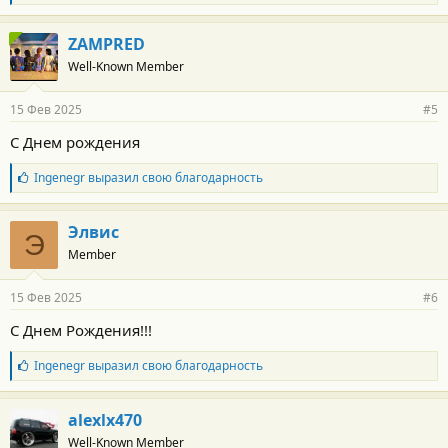
:
л
а
г
ZAMPRED
о
Well-Known Member
д
а
р
15 Фев 2025
#5
н
о
С Днем рождения
с
т
Б
Ingenegr
выразил свою благодарность
и
л
:
а
г
Элвис
Э
о
Member
д
а
р
15 Фев 2025
#6
н
о
С Днем Рождения!!!
с
т
Б
Ingenegr
выразил свою благодарность
и
л
:
а
г
alexlx470
о
Well-Known Member
д