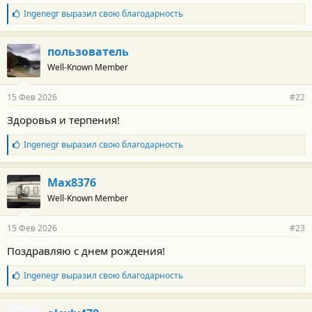
т
Б
Ingenegr
выразил свою благодарность
и
л
:
а
г
пользователь
о
Well-Known Member
д
а
р
15 Фев 2026
#22
н
о
Здоровья и терпения!
с
т
Б
Ingenegr
выразил свою благодарность
и
л
:
а
г
Max8376
о
Well-Known Member
д
а
р
15 Фев 2026
#23
н
о
Поздравляю с днем рождения!
с
т
Б
Ingenegr
выразил свою благодарность
и
л
:
а
г