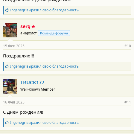
с
т
Б
Ingenegr
выразил свою благодарность
и
л
:
а
г
serg-e
о
анархист
Команда форума
д
а
р
15 Фев 2025
#10
н
о
Поздравляю!!!
с
т
Б
Ingenegr
выразил свою благодарность
и
л
:
а
г
TRUCK177
о
Well-Known Member
д
а
р
16 Фев 2025
#11
н
о
С Днем рождения!
с
т
Б
Ingenegr
выразил свою благодарность
и
л
:
а