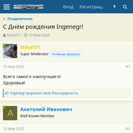
Вход
Регистрация
Поздравления
С Днём рождения Ingenegr!
А
Д
Mihail71
15 Фев 2025
в
а
т
т
Mihail71
о
а
Super Moderator
Команда форума
р
н
т
а
15 Фев 2025
е
ч
#1
м
а
Всего самого наилучшего!
ы
л
Здоровья!
а
Б
Ingenegr
выразил свою благодарность
л
а
г
Анатолий Иванович
А
о
Well-Known Member
д
а
р
15 Фев 2025
#2
н