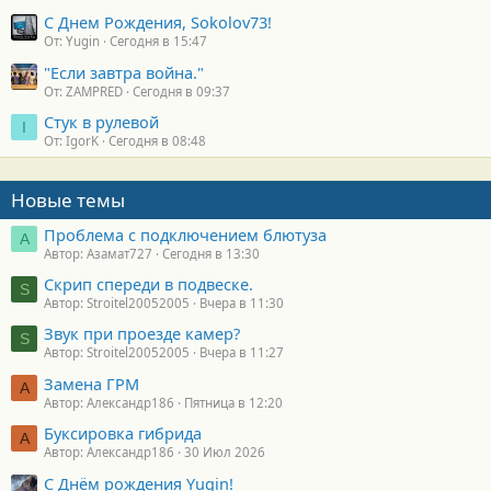
С Днем Рождения, Sokolov73!
От: Yugin
Сегодня в 15:47
"Если завтра война."
От: ZAMPRED
Сегодня в 09:37
Стук в рулевой
I
От: IgorK
Сегодня в 08:48
Новые темы
Проблема с подключением блютуза
А
Автор: Азамат727
Сегодня в 13:30
Скрип спереди в подвеске.
S
Автор: Stroitel20052005
Вчера в 11:30
Звук при проезде камер?
S
Автор: Stroitel20052005
Вчера в 11:27
Замена ГРМ
А
Автор: Александр186
Пятница в 12:20
Буксировка гибрида
А
Автор: Александр186
30 Июл 2026
С Днём рождения Yugin!