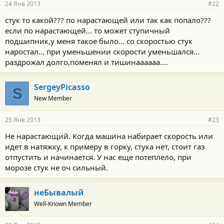
24 Янв 2013
#22
стук то какой??? по нарастающей или так как попало???
если по нарастающей... то может ступичный
подшипник,у меня такое было... со скоростью стук
наростал... при уменьшении скорости уменьшался...
раздрожал долго,поменял и тишинаааааа....
SergeyPicasso
S
New Member
25 Янв 2013
#23
Не нарастающий. Когда машина набирает скорость или
идет в натяжку, к примеру в горку, стука нет, стоит газ
отпустить и начинается. У нас еще потеплело, при
морозе стук не оч сильный.
неБывалый
Well-Known Member