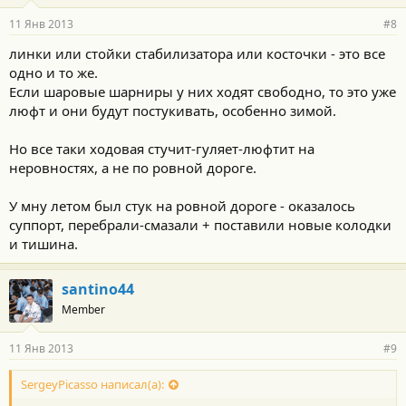
11 Янв 2013
#8
линки или стойки стабилизатора или косточки - это все
одно и то же.
Если шаровые шарниры у них ходят свободно, то это уже
люфт и они будут постукивать, особенно зимой.
Но все таки ходовая стучит-гуляет-люфтит на
неровностях, а не по ровной дороге.
У мну летом был стук на ровной дороге - оказалось
суппорт, перебрали-смазали + поставили новые колодки
и тишина.
santino44
Member
11 Янв 2013
#9
SergeyPicasso написал(а):