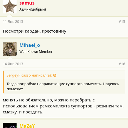
samus
Админ(добрый)
11 Янв 2013
#15
Посмотри кардан, крестовину
Mihael_o
Well-Known Member
14 Янв 2013
#16
SergeyPicasso написал(а):
Тогда попробую направляющие суппорта поменять. Надеюсь
поможет.
менять не обязательно, можно перебрать с
использованием ремкомплекта суппортов - резинки там,
смазку. и поездить.
MaZaY