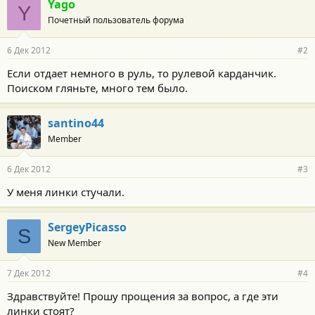
Yago
Y
Почетный пользователь форума
6 Дек 2012
#2
Если отдает немного в руль, то рулевой карданчик.
Поиском гляньте, много тем было.
santino44
Member
6 Дек 2012
#3
У меня линки стучали.
SergeyPicasso
S
New Member
7 Дек 2012
#4
Здравствуйте! Прошу прощения за вопрос, а где эти
линки стоят?