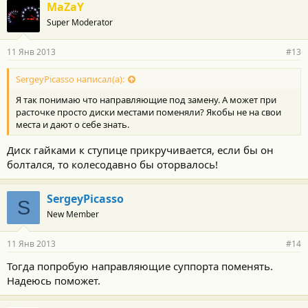
MaZaY
Super Moderator
11 Янв 2013
#13
SergeyPicasso написал(а):
Я так понимаю что направляющие под замену. А может при
расточке просто диски местами поменяли? Якобы не на свои
места и дают о себе знать.
Диск гайками к ступице прикручивается, если бы он
болтался, то колесодавно бы оторвалось!
SergeyPicasso
S
New Member
11 Янв 2013
#14
Тогда попробую направляющие суппорта поменять.
Надеюсь поможет.