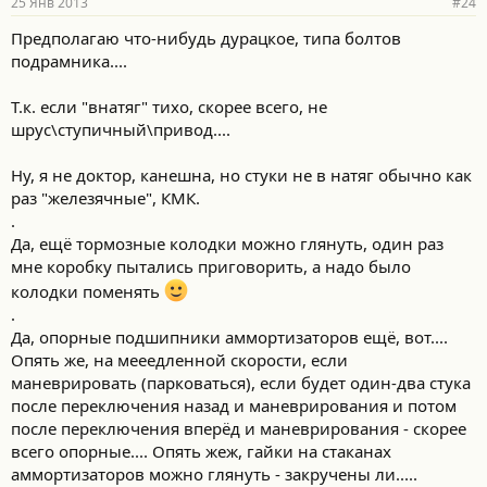
25 Янв 2013
#24
Предполагаю что-нибудь дурацкое, типа болтов
подрамника....
Т.к. если "внатяг" тихо, скорее всего, не
шрус\ступичный\привод....
Ну, я не доктор, канешна, но стуки не в натяг обычно как
раз "железячные", КМК.
.
Да, ещё тормозные колодки можно глянуть, один раз
мне коробку пытались приговорить, а надо было
колодки поменять
.
Да, опорные подшипники аммортизаторов ещё, вот....
Опять же, на мееедленной скорости, если
маневрировать (парковаться), если будет один-два стука
после переключения назад и маневрирования и потом
после переключения вперёд и маневрирования - скорее
всего опорные.... Опять жеж, гайки на стаканах
аммортизаторов можно глянуть - закручены ли.....