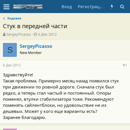
Вход
Регистрация
Ходовая
Стук в передней части
А
Д
SergeyPicasso
6 Дек 2012
в
а
т
т
SergeyPicasso
S
о
а
New Member
р
н
т
а
6 Дек 2012
е
ч
#1
м
а
Здравствуйте!
ы
л
Такая проблема. Примерно месяц назад появился стук
а
при движении по ровной дороге. Сначала стук был
редко, а теперь стал частый и постоянный. Опоры
поменял, втулки стабилизатора тоже. Рекомендуют
поменять сайлентблоки, но удовольствие не из
дешевых. Может у кого еще варианты есть?
Заранее благодарю.