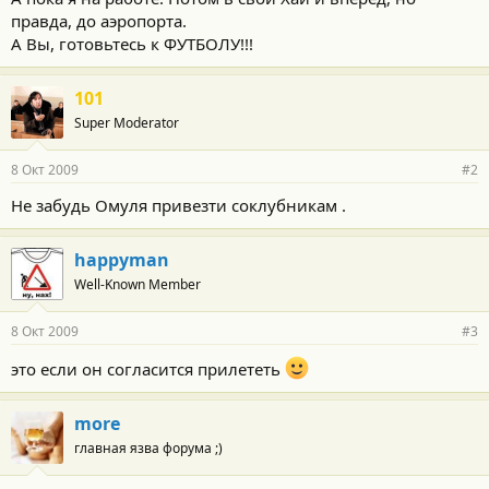
правда, до аэропорта.
А Вы, готовьтесь к ФУТБОЛУ!!!
101
Super Moderator
8 Окт 2009
#2
Не забудь Омуля привезти соклубникам .
happyman
Well-Known Member
8 Окт 2009
#3
это если он согласится прилететь
more
главная язва форума ;)