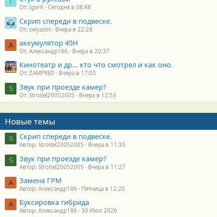
I
От: IgorK
Сегодня в 08:48
Скрип спереди в подвеске.
От: swyazist
Вчера в 22:28
аккумулятор 45H
А
От: Александр186
Вчера в 20:37
Кинотеатр и др... кто что смотрел и как оно.
От: ZAMPRED
Вчера в 17:03
Звук при проезде камер?
S
От: Stroitel20052005
Вчера в 12:53
Новые темы
Скрип спереди в подвеске.
S
Автор: Stroitel20052005
Вчера в 11:30
Звук при проезде камер?
S
Автор: Stroitel20052005
Вчера в 11:27
Замена ГРМ
А
Автор: Александр186
Пятница в 12:20
Буксировка гибрида
А
Автор: Александр186
30 Июл 2026