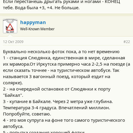
Если перестанешь дрыгать руками и ногами - КОНЕЦ
тебе. Вода была +3, +4. Не больше.
happyman
Well-Known Member
12 Окт 2009
#22
Буквально несколько фоток пока, а то нет времению
1 - станция Слюдянка, единственная в мире, сделанная
их мрамора.От Иркутска примерно часа 2-2,5 на поезде (а
если сказать точнее - на туристическом автобусе. Так
называется 3 вагонный поезд, который ездит на
солярке).
2 - на очередной остановке от Слюдянки к порту
"Байкал".
3 - купание в Байкале. Через 2 метра уже глубина.
Температура 3-4 градуса. Впечатлений миллион.
Попробуйте, советаю.
4 - это моя супруга на фоне того самого туристического
автобуса.
5 - попытка создания хорошей фотки.