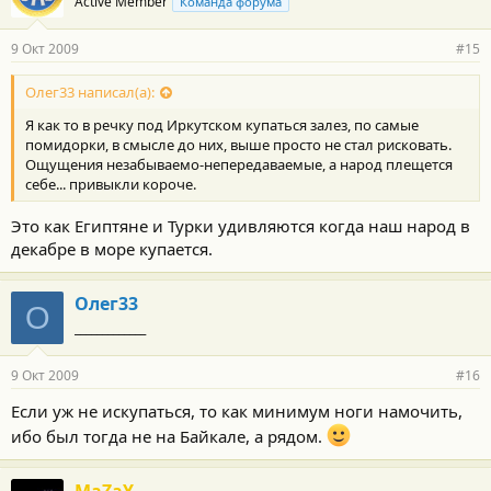
Active Member
Команда форума
9 Окт 2009
#15
Олег33 написал(а):
Я как то в речку под Иркутском купаться залез, по самые
помидорки, в смысле до них, выше просто не стал рисковать.
Ощущения незабываемо-непередаваемые, а народ плещется
себе... привыкли короче.
Это как Египтяне и Турки удивляются когда наш народ в
декабре в море купается.
Олег33
О
_____________
9 Окт 2009
#16
Если уж не искупаться, то как минимум ноги намочить,
ибо был тогда не на Байкале, а рядом.
MaZaY