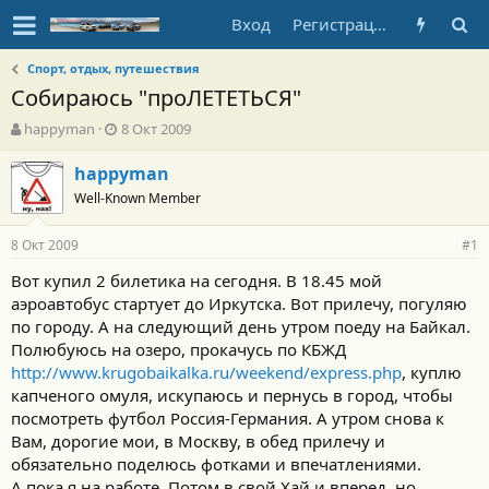
Вход
Регистрация
Спорт, отдых, путешествия
Собираюсь "проЛЕТЕТЬСЯ"
А
Д
happyman
8 Окт 2009
в
а
т
т
happyman
о
а
Well-Known Member
р
н
т
а
8 Окт 2009
е
ч
#1
м
а
Вот купил 2 билетика на сегодня. В 18.45 мой
ы
л
аэроавтобус стартует до Иркутска. Вот прилечу, погуляю
а
по городу. А на следующий день утром поеду на Байкал.
Полюбуюсь на озеро, прокачусь по КБЖД
http://www.krugobaikalka.ru/weekend/express.php
, куплю
капченого омуля, искупаюсь и пернусь в город, чтобы
посмотреть футбол Россия-Германия. А утром снова к
Вам, дорогие мои, в Москву, в обед прилечу и
обязательно поделюсь фотками и впечатлениями.
А пока я на работе. Потом в свой Хай и вперед, но