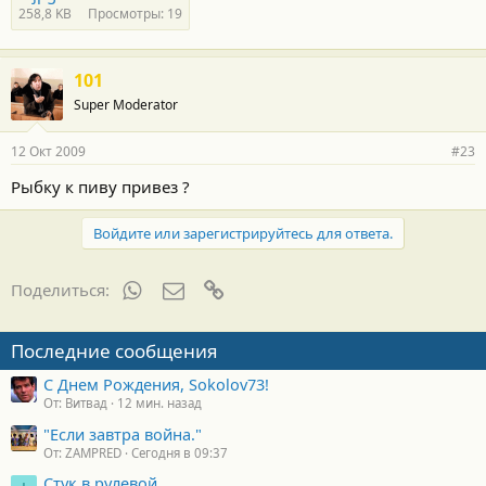
258,8 KB
Просмотры: 19
101
Super Moderator
12 Окт 2009
#23
Рыбку к пиву привез ?
Войдите или зарегистрируйтесь для ответа.
WhatsApp
Электронная почта
Ссылка
Поделиться:
Последние сообщения
С Днем Рождения, Sokolov73!
От: Витвад
12 мин. назад
"Если завтра война."
От: ZAMPRED
Сегодня в 09:37
Стук в рулевой