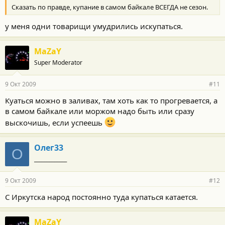
Сказать по правде, купание в самом байкале ВСЕГДА не сезон.
у меня одни товарищи умудрились искупаться.
MaZaY
Super Moderator
9 Окт 2009
#11
Куаться можно в заливах, там хоть как то прогревается, а
в самом байкале или моржом надо быть или сразу
выскочишь, если успеешь
Олег33
О
_____________
9 Окт 2009
#12
С Иркутска народ постоянно туда купаться катается.
MaZaY