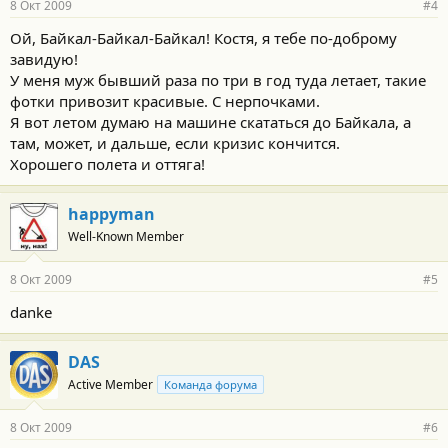
8 Окт 2009
#4
Ой, Байкал-Байкал-Байкал! Костя, я тебе по-доброму
завидую!
У меня муж бывший раза по три в год туда летает, такие
фотки привозит красивые. С нерпочками.
Я вот летом думаю на машине скататься до Байкала, а
там, может, и дальше, если кризис кончится.
Хорошего полета и оттяга!
happyman
Well-Known Member
8 Окт 2009
#5
danke
DAS
Active Member
Команда форума
8 Окт 2009
#6