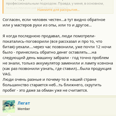
профессиональным подходом. Правда, у меня, в основном,
только продукция VAG (Ауди, Шкоды).
Нажмите для раскрытия...
Понятно, что такое отношение нельзя проецировать на другие
сервисы. Да, и собственное отношение к покупателю,
Согласен, если человек честен...а тут видно обратное
основанное на том, что врать людям нехорошо - тоже.
или у мастеров руки из опы, или то и другое...
Я когда последнюю продавал, люди помотрели-
покатались-поговорили (все рассказал и про то, что
битая)-уехали....через час позвонили, уже почти 12 ночи
было - принеслись обратно денег оставлять....на
следующий день машину забрали - год точно проблем
не знали, только аккумулятор заменили и лампу ксенона
(как раз позвонили узнать, где ставил)...была продукция
VАG.
Люди очень разные и почему-то в нашей стране
большинство старается неб...ть ближнего, скрутить
пробег - это даже за обман уже не считается.
Легат
Member