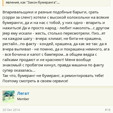
явления, как "Закон бумеранга"....
Впаривальщики и разные подобные барыги, срать
(сорри за сленг) хотели с высокой колокольни на всякие
бумеранги, да и на нас с тобой, у них одно - впарить и
нажиться! Да и просто народ - любит наколоть...с другом
Jeep ему искали - жесть, столько пересмотрели. Пиз...ят
на каждом шагу - вчера: климат, не бита-не крашена,
рестайл...по факту - кондей, крашена, да как же так: да я
вчера выпивал - не помню, да и покрашена немного, ага
- вся бочина и капот с бампером...в общем ведра с
гайками продают и не краснеют! Меня вообще
знакомый с пробегом кинул, правда машина по факту
супер оказалась...
Так что, бумеранг-не бумеранг, а ремонтировать тебе!
Поэтому смотреть в своем сервисе!
Легат
Member
20 Окт 2014
#18