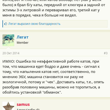
было) я брал б/у каты, передний от клюгера а задний от
эстимы 3-х литровой и переваривал его, третий кат у
меня в порядке, чека я больше не видел.
Б
Легат
выразил свою благодарность
л
а
г
Легат
о
Member
д
а
р
20 Окт 2014
#3
н
о
ИМХО: Ошибка по неэффективной работе катов, при
с
том, что машинка едет бодро и даже очень - сигнал к
т
и
тому, что напыления катов нет, соответственно, по
:
мнению ЭБУ, машина становится ни разу не
экологичной, потому и "чек". Доставать каты, т.е., опять
разобрав половину машины, можно не торопиться, а
обойтись установкой "обманок".
samus
Админ(добрый)