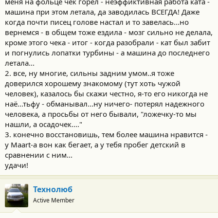
меня на фольце чек горел - неэффиктивная работа ката -
отличить от обычного смещения в результате инерции.
машина при этом летала, да заводилась ВСЕГДА! Даже
Предвижу вопрос - ежели, такой умный, куда смотрел?
когда почти писец голове настал и то завелась...но
Отвечаю - не увидев характерных следов восстановления по
кузову, проверив состояние крестовины, мостов, правда, в
вернемся - в общем тоже ездила - мозг сильно не делала,
чистой одежде не имея возможность сделать полную
кроме этого чека - итог - когда разобрали - кат был забит
проверку - доверился тому, что машина клубная, с
и погнулись лопатки турбины - а машина до последнего
вывешенным перечнем работ по ТО. Да и форум Хаев я,
летала...
предварительно, месяца три изучал. В общем, что сделано, то
2. все, ну многие, сильны задним умом..я тоже
сделано - машина мне нравится, так что, потихоньку
доверился хорошему знакомому (тут хоть чужой
восстановлю и нормальную магнитолу еще вколхожу
человек), казалось бы скажи честно, я-то его никогда не
наё...тьфу - обманывал...ну ничего- потерял надежного
человека, а просьбы от него бывали, "ложечку-то мы
нашли, а осадочек...."
3. конечно восстановишь, тем более машина нравится -
у Мааrt-а вон как бегает, а у тебя пробег детский в
сравнении с ним...
удачи!
Технолюб
Active Member