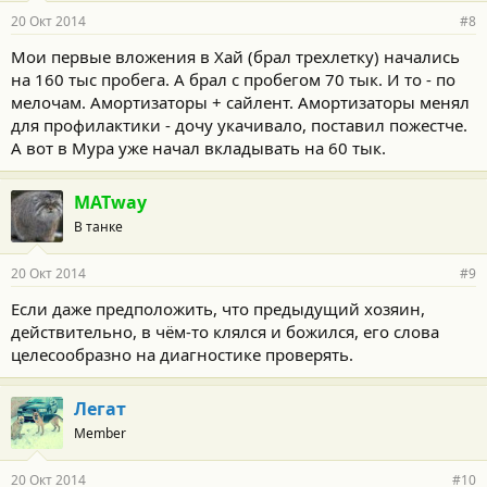
20 Окт 2014
#8
Мои первые вложения в Хай (брал трехлетку) начались
на 160 тыс пробега. А брал с пробегом 70 тык. И то - по
мелочам. Амортизаторы + сайлент. Амортизаторы менял
для профилактики - дочу укачивало, поставил пожестче.
А вот в Мура уже начал вкладывать на 60 тык.
MATway
В танке
20 Окт 2014
#9
Если даже предположить, что предыдущий хозяин,
действительно, в чём-то клялся и божился, его слова
целесообразно на диагностике проверять.
Легат
Member
20 Окт 2014
#10