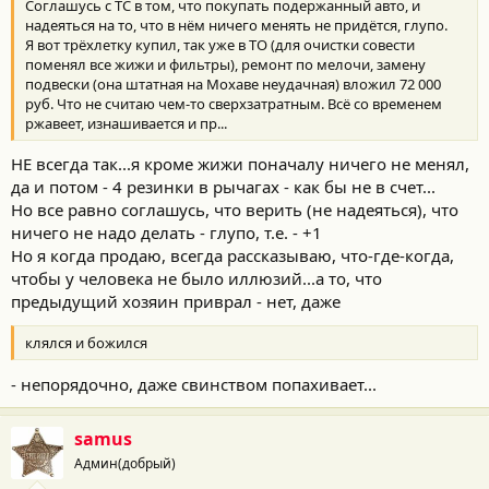
Соглашусь с ТС в том, что покупать подержанный авто, и
надеяться на то, что в нём ничего менять не придётся, глупо.
Я вот трёхлетку купил, так уже в ТО (для очистки совести
поменял все жижи и фильтры), ремонт по мелочи, замену
подвески (она штатная на Мохаве неудачная) вложил 72 000
руб. Что не считаю чем-то сверхзатратным. Всё со временем
ржавеет, изнашивается и пр...
НЕ всегда так...я кроме жижи поначалу ничего не менял,
да и потом - 4 резинки в рычагах - как бы не в счет...
Но все равно соглашусь, что верить (не надеяться), что
ничего не надо делать - глупо, т.е. - +1
Но я когда продаю, всегда рассказываю, что-где-когда,
чтобы у человека не было иллюзий...а то, что
предыдущий хозяин приврал - нет, даже
клялся и божился
- непорядочно, даже свинством попахивает...
samus
Админ(добрый)