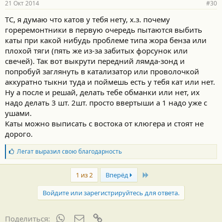
21 Окт 2014
#30
ТС, я думаю что катов у тебя нету, х.з. почему
гореремонтники в первую очередь пытаются выбить
каты при какой нибудь проблеме типа жора бенза или
плохой тяги (пять же из-за забитых форсунок или
свечей). Так вот выкрути передний лямда-зонд и
попробуй заглянуть в катализатор или проволочкой
аккуратно тыкни туда и поймешь есть у тебя кат или нет.
Ну а после и решай, делать тебе обманки или нет, их
надо делать 3 шт. 2шт. просто ввертыши а 1 надо уже с
ушами.
Каты можно выписать с востока от клюгера и стоят не
дорого.
Б
Легат
выразил свою благодарность
л
а
Last
г
1 из 2
Вперёд
о
д
Войдите или зарегистрируйтесь для ответа.
а
р
н
WhatsApp
Электронная почта
Ссылка
Поделиться: