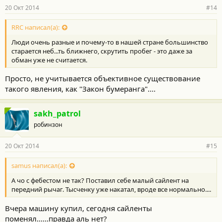
20 Окт 2014
#14
RRC написал(а):
Люди очень разные и почему-то в нашей стране большинство
старается неб...ть ближнего, скрутить пробег - это даже за
обман уже не считается.
Просто, не учитывается объективное существование
такого явления, как "Закон бумеранга"....
sakh_patrol
робинзон
20 Окт 2014
#15
samus написал(а):
А чо с фебестом не так? Поставил себе малый сайлент на
передний рычаг. Тысченку уже накатал, вроде все нормально....
Вчера машину купил, сегодня сайленты
поменял......правда аль нет?