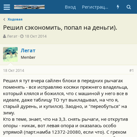
Вход
Регистрация
Ходовая
Решил сэкономить, попал на деньги).
А
Д
Легат
18 Окт 2014
в
а
т
т
Легат
о
а
Member
р
н
т
а
е
ч
18 Окт 2014
#1
м
а
ы
л
Решил я тут вчера сайлен блоки в передних рычагах
а
поменять - все исправляю косяки прежнего владельца,
который клялся и божился, что с машиной у него все в
идеале, даже таблицу ТО тут выкладывал, на что я,
старый дурень, и купился). Заодно, и "переобуться" на
зиму.
Кто в теме, знает, что на 3,3. снять рычаги, не открутив
опоры - никак, вот левая опора и оказалась особо
упрямой (парт.намба 12372-20080, если что). С грехом