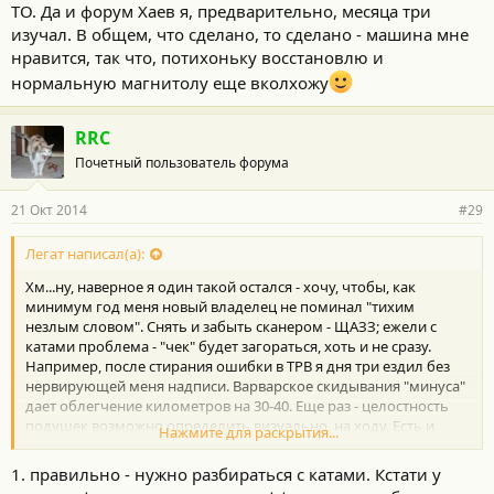
ТО. Да и форум Хаев я, предварительно, месяца три
изучал. В общем, что сделано, то сделано - машина мне
нравится, так что, потихоньку восстановлю и
нормальную магнитолу еще вколхожу
RRC
Почетный пользователь форума
21 Окт 2014
#29
Легат написал(а):
Хм...ну, наверное я один такой остался - хочу, чтобы, как
минимум год меня новый владелец не поминал "тихим
незлым словом". Снять и забыть сканером - ЩАЗЗ; ежели с
катами проблема - "чек" будет загораться, хоть и не сразу.
Например, после стирания ошибки в ТРВ я дня три ездил без
нервирующей меня надписи. Варварское скидывания "минуса"
дает облегчение километров на 30-40. Еще раз - целостность
подушек возможно определить визуально, на ходу. Есть и
Нажмите для раскрытия...
другие способы - например, попросить тронуться при
открытом капоте - убитая опора обязательно себя покажет
1. правильно - нужно разбираться с катами. Кстати у
небольшим перемещением двигателя, которое несложно