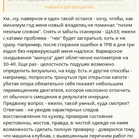
"вылазили". А вот то, что не поехал к "своему" мастеру - так то
Нажмите для раскрытия...
жирный минус твоему бюджету. Если бы он диагностировал
проблемы, был бы повод хорошенько поторговаться.
Хм...ну, наверное я один такой остался - хочу, чтобы, как
минимум год меня новый владелец не поминал "тихим
незлым словом". Снять и забыть сканером - ЩАЗЗ; ежели
с катами проблема - "чек" будет загораться, хоть и не
сразу. Например, после стирания ошибки в ТРВ я дня три
ездил без нервирующей меня надписи. Варварское
скидывания "минуса" дает облегчение километров на
30-40. Еще раз - целостность подушек возможно
определить визуально, на ходу. Есть и другие способы -
например, попросить тронуться при открытом капоте -
убитая опора обязательно себя покажет небольшим
перемещением двигателя, которое несложно отличить
от обычного смещения в результате инерции.
Предвижу вопрос - ежели, такой умный, куда смотрел?
Отвечаю - не увидев характерных следов
восстановления по кузову, проверив состояние
крестовины, мостов, правда, в чистой одежде не имея
возможность сделать полную проверку - доверился тому,
что машина клубная, с вывешенным перечнем работ по