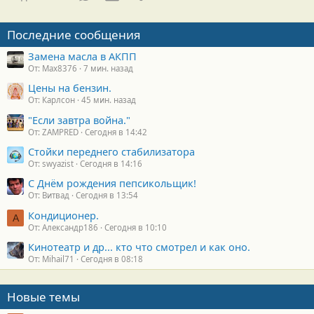
о
с
т
Последние сообщения
и
:
Замена масла в АКПП
От: Max8376
7 мин. назад
Цены на бензин.
От: Карлсон
45 мин. назад
"Если завтра война."
От: ZAMPRED
Сегодня в 14:42
Стойки переднего стабилизатора
От: swyazist
Сегодня в 14:16
С Днём рождения пепсикольщик!
От: Витвад
Сегодня в 13:54
Кондиционер.
А
От: Александр186
Сегодня в 10:10
Кинотеатр и др... кто что смотрел и как оно.
От: Mihail71
Сегодня в 08:18
Новые темы