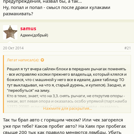
предупреждения, назвал бы, а так...
Ну, попал и попал - смысл после драки кулаками
размахивать?
samus
Админ(добрый)
20 Окт 2014
#21
Легат написал(а):
Решил я тут вчера сайлен блоки в передних рычагах поменять
- все исправляю косяки прежнего владельца, который клялся и
божился, что с машиной у него все в идеале, даже таблицу ТО
тут выкладывал, на что я, старый дурень, и купился). Заодно, и
"переобуться" на зиму.
Кто в теме, знает, что на 3,3. снять рычаги, не открутив опоры -
никак, вот левая опора и оказалась особо упрямой (парт.намба
12372-20080, если что). С грехом пополам сняли - оказалось -
Нажмите для раскрытия...
оригинальная, но убитая в хлам, отсюда и подергивания
коробки, сильно меня нервировавшие. В экзисте такая опора,
Так ты брал авто с горящим чеком? Или чек загорелся
где-то 5.700, но есть и Фебест за 1600, от коего советую, аки от
уже при тебе? Каков пробег авто? На Хаях при пробегах
эбола шарахаться. Мне же, с учетом доставки сервиса,
свыше 200 тык как правило меняются лямбды. Убить
обошлось в 7.900 + работа, в итоге -18.300.