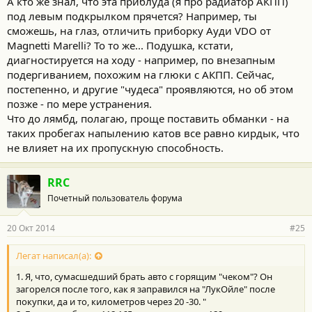
А кто же знал, что эта приблуда (я про радиатор АКПП)
под левым подкрылком прячется? Например, ты
сможешь, на глаз, отличить приборку Ауди VDO от
Magnetti Marelli? То то же... Подушка, кстати,
диагностируется на ходу - например, по внезапным
подергиванием, похожим на глюки с АКПП. Сейчас,
постепенно, и другие "чудеса" проявляются, но об этом
позже - по мере устранения.
Что до лямбд, полагаю, проще поставить обманки - на
таких пробегах напылению катов все равно кирдык, что
не влияет на их пропускную способность.
RRC
Почетный пользователь форума
20 Окт 2014
#25
Легат написал(а):
1. Я, что, сумасшедший брать авто с горящим "чеком"? Он
загорелся после того, как я заправился на "ЛукОйле" после
покупки, да и то, километров через 20 -30. "