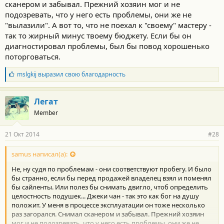
сканером и забывал. Прежний хозяин мог и не
подозревать, что у него есть проблемы, они же не
"вылазили". А вот то, что не поехал к "своему" мастеру -
так то жирный минус твоему бюджету. Если бы он
диагностировал проблемы, был бы повод хорошенько
поторговаться.
Б
mslgkij
выразил свою благодарность
л
а
г
Легат
о
Member
д
а
р
21 Окт 2014
#28
н
о
с
samus написал(а):
т
Не, ну судя по проблемам - они соответствуют пробегу. И было
и
:
бы странно, если бы перед продажей владелец взял и поменял
бы сайленты. Или полез бы снимать двигло, чтоб определить
целостность подушек... Джеки чан - так это как бог на душу
положит. У меня в процессе эксплуатации он тоже несколько
раз загорался. Снимал сканером и забывал. Прежний хозяин
мог и не подозревать, что у него есть проблемы, они же не