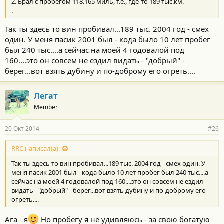
2. Брал с пробегом 118.165 миль, т.е., где-то 189 тыс.км.
.
Так ты здесь то вин пробивал...189 тыс. 2004 год - смех
один. У меня пасик 2001 был - кода было 10 лет пробег
был 240 тыс....а сейчас на моей 4 годовалой под
160....это он совсем не ездил видать - "добрый" -
берег...вот взять дубину и по-доброму его огреть....
Легат
Member
20 Окт 2014
#26
RRC написал(а):
Так ты здесь то вин пробивал...189 тыс. 2004 год - смех один. У
меня пасик 2001 был - кода было 10 лет пробег был 240 тыс....а
сейчас на моей 4 годовалой под 160....это он совсем не ездил
видать - "добрый" - берег...вот взять дубину и по-доброму его
огреть....
Ага - я
Но пробегу я не удивляюсь - за свою богатую