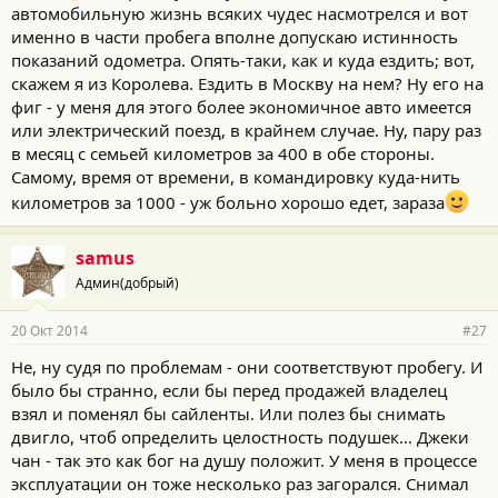
автомобильную жизнь всяких чудес насмотрелся и вот
именно в части пробега вполне допускаю истинность
показаний одометра. Опять-таки, как и куда ездить; вот,
скажем я из Королева. Ездить в Москву на нем? Ну его на
фиг - у меня для этого более экономичное авто имеется
или электрический поезд, в крайнем случае. Ну, пару раз
в месяц с семьей километров за 400 в обе стороны.
Самому, время от времени, в командировку куда-нить
километров за 1000 - уж больно хорошо едет, зараза
samus
Админ(добрый)
20 Окт 2014
#27
Не, ну судя по проблемам - они соответствуют пробегу. И
было бы странно, если бы перед продажей владелец
взял и поменял бы сайленты. Или полез бы снимать
двигло, чтоб определить целостность подушек... Джеки
чан - так это как бог на душу положит. У меня в процессе
эксплуатации он тоже несколько раз загорался. Снимал