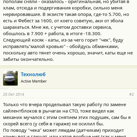
пополам сняли - оказалось - оригинальная, но убитая в
хлам, отсюда и подергивания коробки, сильно меня
нервировавшие. В экзисте такая опора, где-то 5.700, но
есть и Фебест за 1600, от коего советую, аки от эбола
шарахаться. Мне же, с учетом доставки сервиса,
обошлось в 7.900 + работа, в итоге -18.300.
Следующий косяк - каты, из-за чего горит "чек", буду
исправлять"малой кровью" - обойдусь обманками,
поскольку авто тянет очень хорошо, значит, каты еще не
забиты окончательно.
Технолюб
Active Member
20 Окт 2014
#2
Только что вчера проделывал такую работу по замене
сайлентблоков в рычагах на СТО, тоже видел как
механик мучался с этим снятием этих подушек, сам бы я
скорей всего (у себя в гараже) не осилил бы.
По поводу "чека" может лямдам (датчикам) приходит
конец вот и глючат, или катов вообще нет (как у меня