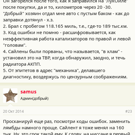
Он загорелся после того, как я заправился на "ЛукОйле"
после покупки, да и то, километров через 20 -30.
"Добрый" хозяин отдал мне авто с пустым баком - как до
заправки дотянул - х.з.
2. Брал с пробегом 118.165 миль, т.е., где-то 189 тыс.км.
3. Код ошибки не помню - расшифровывается, как
неэффективная работа катализаторов по правой и левой
"головам".
4. Сайлены были порваны, что называется, "в хлам" -
установил это на ТВР, когда обнаружил, заодно, и течь
радиатора АКПП.
5. От эпитетов в адрес "механика", делавшего
диагностику, воздержусь по цензурным соображениям.
samus
Админ(добрый)
20 Окт 2014
#23
Просканируй еще раз, посмотри коды ошибок. заменить
лямбды намного проще. Сайлент я тоже менял на 160
тык. Ну, это срок такой ему. К слову, на ниссане я первый