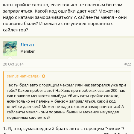
каты крайне сложно, если только не паленым бензом
Следующий косяк - каты, из-за чего горит "чек", буду
исправлять"малой кровью" - обойдусь обманками, поскольку
заправляться. Какой код ошибки дает чек? Может не
авто тянет очень хорошо, значит, каты еще не забиты
надо с катами заморачиваться? А сайленты менял - они
окончательно.
порваны были? И механик не увидел порванных
сайлентов?
Легат
Member
20 Окт 2014
#22
samus написал(а):
Так ты брал авто с горящим чеком? Или чек загорелся уже при
тебе? Каков пробег авто? На Хаях при пробегах свыше 200 тык
как правило меняются лямбды. Убить каты крайне сложно,
если только не паленым бензом заправляться. Какой код
ошибки дает чек? Может не надо с катами заморачиваться? А
сайленты менял - они порваны были? И механик не увидел
порванных сайлентов?
1. Я, что, сумасшедший брать авто с горящим "чеком"?