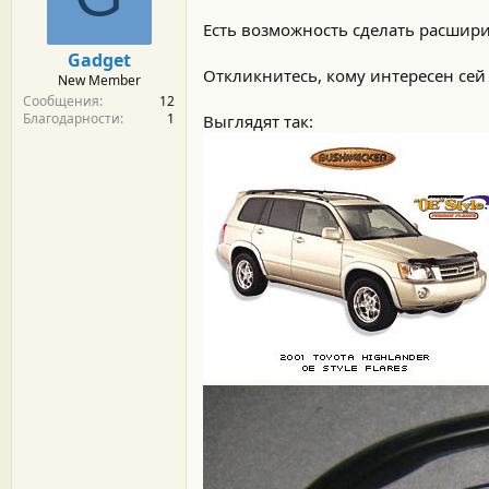
м
а
ы
л
Есть возможность сделать расширит
а
Gadget
Откликнитесь, кому интересен сей
New Member
Сообщения
12
Благодарности
1
Выглядят так: