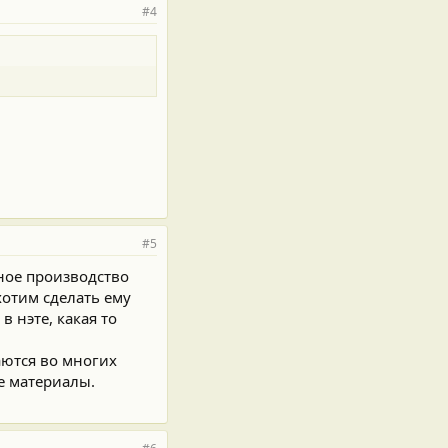
#4
#5
ное производство
хотим сделать ему
 нэте, какая то
аются во многих
е материалы.