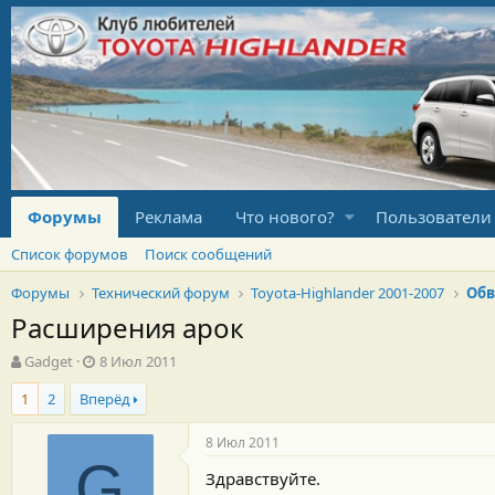
Форумы
Реклама
Что нового?
Пользователи
Список форумов
Поиск сообщений
Форумы
Технический форум
Toyota-Highlander 2001-2007
Обв
Расширения арок
А
Д
Gadget
8 Июл 2011
в
а
1
2
Вперёд
т
т
о
а
р
н
8 Июл 2011
т
а
G
Здравствуйте.
е
ч