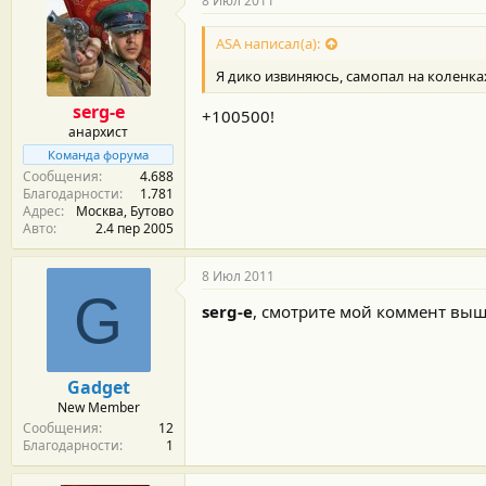
8 Июл 2011
ASA написал(а):
Я дико извиняюсь, самопал на коленках
serg-e
+100500!
анархист
Команда форума
Сообщения
4.688
Благодарности
1.781
Адрес
Москва, Бутово
Авто
2.4 пер 2005
8 Июл 2011
G
serg-e
, смотрите мой коммент выш
Gadget
New Member
Сообщения
12
Благодарности
1