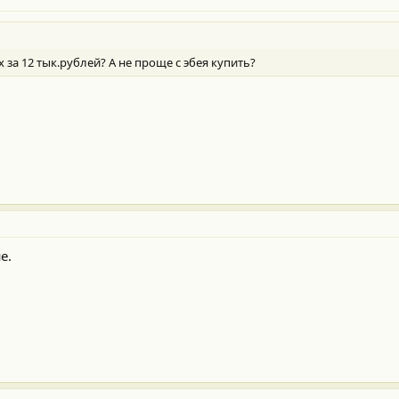
 за 12 тык.рублей? А не проще с эбея купить?
е.