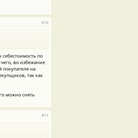
#10
х себестоимость по
 чего, во избежание
4 покупателя на
екупщиков, так как
ого можно снять
#11