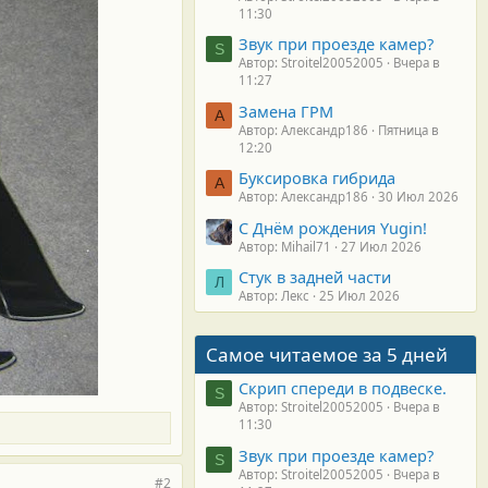
11:30
Звук при проезде камер?
S
Автор: Stroitel20052005
Вчера в
11:27
Замена ГРМ
А
Автор: Александр186
Пятница в
12:20
Буксировка гибрида
А
Автор: Александр186
30 Июл 2026
С Днём рождения Yugin!
Автор: Mihail71
27 Июл 2026
Стук в задней части
Л
Автор: Лекс
25 Июл 2026
Самое читаемое за 5 дней
Скрип спереди в подвеске.
S
Автор: Stroitel20052005
Вчера в
11:30
Звук при проезде камер?
S
Автор: Stroitel20052005
Вчера в
#2