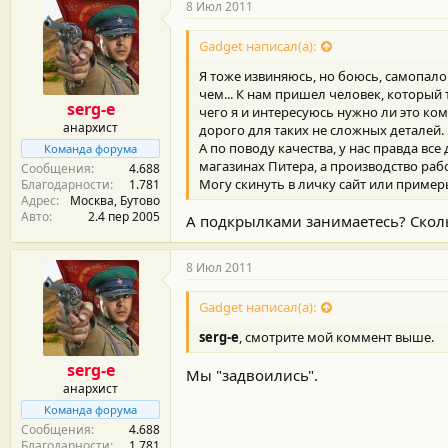
8 Июл 2011
Gadget написал(а):
Я тоже извиняюсь, но боюсь, самопало
чем... К нам пришел человек, который
serg-e
чего я и интересуюсь нужно ли это кому
анархист
дорого для таких не сложных деталей.
А по поводу качества, у нас правда вс
Команда форума
магазинах Питера, а производство раб
Сообщения
4.688
Могу скинуть в личку сайт или пример
Благодарности
1.781
Адрес
Москва, Бутово
Авто
2.4 пер 2005
А подкрылками занимаетесь? Сколь
8 Июл 2011
Gadget написал(а):
serg-e
, смотрите мой коммент выше.
serg-e
Мы "задвоились".
анархист
Команда форума
Сообщения
4.688
Благодарности
1.781