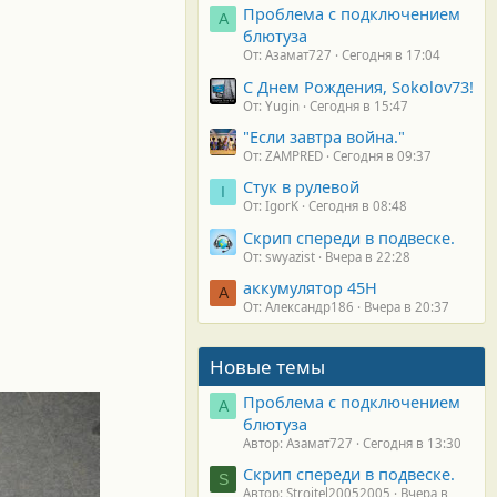
Проблема с подключением
А
блютуза
От: Азамат727
Сегодня в 17:04
С Днем Рождения, Sokolov73!
От: Yugin
Сегодня в 15:47
"Если завтра война."
От: ZAMPRED
Сегодня в 09:37
Стук в рулевой
I
От: IgorK
Сегодня в 08:48
Скрип спереди в подвеске.
От: swyazist
Вчера в 22:28
аккумулятор 45H
А
От: Александр186
Вчера в 20:37
Новые темы
Проблема с подключением
А
блютуза
Автор: Азамат727
Сегодня в 13:30
Скрип спереди в подвеске.
S
Автор: Stroitel20052005
Вчера в