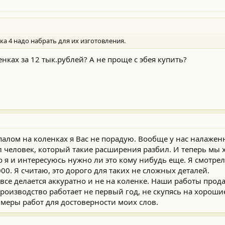
ка 4 надо набрать для их изготовления.
нках за 12 тык.рублей? А не проще с эбея купить?
палом на коленках я Вас не порадую. Вообще у нас налажен
ел человек, который такие расширения разбил. И теперь мы 
 я и интересуюсь нужно ли это кому нибудь еще. Я смотрел в
000. Я считаю, это дорого для таких не сложных деталей.
а все делается аккуратно и не на коленке. Наши работы прод
роизводство работает не первый год, не скупясь на хороши
имеры работ для достоверности моих слов.