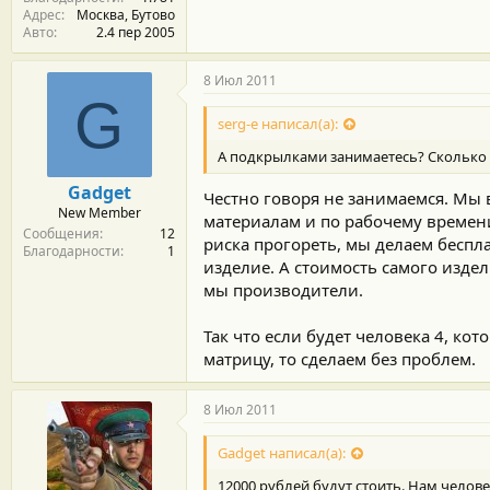
Адрес
Москва, Бутово
Авто
2.4 пер 2005
8 Июл 2011
G
serg-e написал(а):
А подкрылками занимаетесь? Сколько п
Gadget
Честно говоря не занимаемся. Мы 
New Member
материалам и по рабочему времени
Сообщения
12
риска прогореть, мы делаем беспла
Благодарности
1
изделие. А стоимость самого издел
мы производители.
Так что если будет человека 4, ко
матрицу, то сделаем без проблем.
8 Июл 2011
Gadget написал(а):
12000 рублей будут стоить. Нам челове