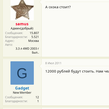
о
д
А скока стоит?
а
р
н
о
samus
с
Админ(добрый)
т
Сообщения
15.807
и
Благодарности
5.521
:
Адрес
Москва
Авто
3.3 л 4WD 2003 г
Был..
8 Июл 2011
G
12000 рублей будут стоить. Нам че
Gadget
New Member
Сообщения
12
Благодарности
1