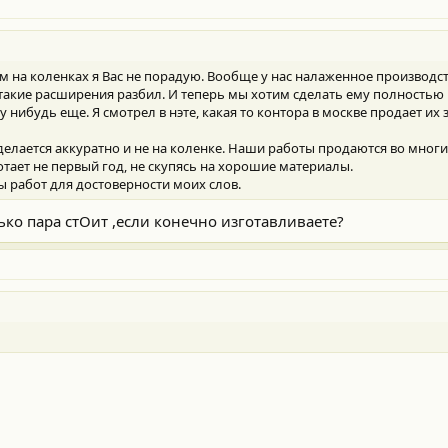
м на коленках я Вас не порадую. Вообще у нас налаженное производств
 такие расширения разбил. И теперь мы хотим сделать ему полностью 
 нибудь еще. Я смотрел в нэте, какая то контора в москве продает их за
е делается аккуратно и не на коленке. Наши работы продаются во мно
отает не первый год, не скупясь на хорошие материалы.
ы работ для достоверности моих слов.
ко пара стОит ,если конечно изготавливаете?