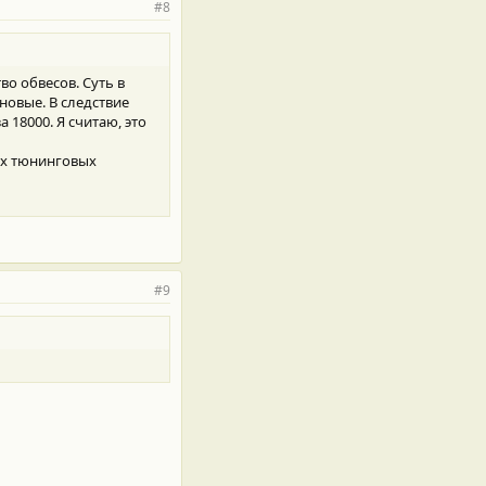
#8
о обвесов. Суть в
новые. В следствие
 18000. Я считаю, это
гих тюнинговых
#9