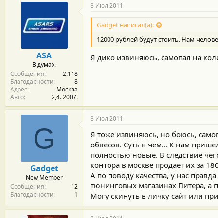
8 Июл 2011
Gadget написал(а):
12000 рублей будут стоить. Нам челове
ASA
Я дико извиняюсь, самопал на коле
В думах.
Сообщения
2.118
Благодарности
8
Адрес
Москва
Авто
2,4. 2007.
8 Июл 2011
G
Я тоже извиняюсь, но боюсь, само
обвесов. Суть в чем... К нам приш
полностью новые. В следствие чего
контора в москве продает их за 18
Gadget
А по поводу качества, у нас правд
New Member
тюнинговых магазинах Питера, а п
Сообщения
12
Благодарности
1
Могу скинуть в личку сайт или пр