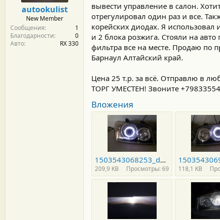
м
а
вывести управление в салон. Хотит
autookulist
ы
л
отрегулировал один раз и все. Так
New Member
а
корейских диодах. Я использовал и
Сообщения
1
Благодарности
0
и 2 блока розжига. Стояли на авто 
Авто
RX 330
фильтра все на месте. Продаю по 
Барнаул Алтайский край.
Цена 25 т.р. за всё. Отправлю в
ТОРГ УМЕСТЕН! Звоните +798335543
Вложения
1503543068253_default (1).jpg
209,9 KB
Просмотры: 69
118,1 KB
Про