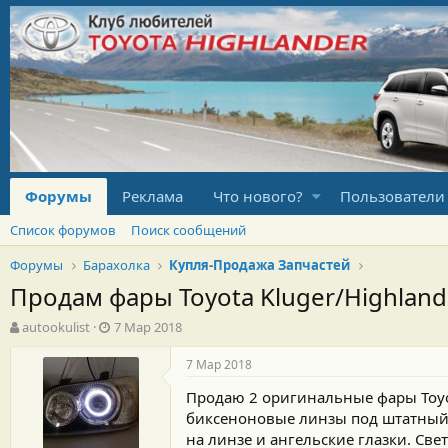
Форумы
Реклама
Что нового?
Пользователи
Список форумов
Поиск сообщений
Форумы
Барахолка
Купля-Продажа Запчастей
Продам фары Toyota Kluger/Highland
А
Д
autookulist
7 Мар 2018
в
а
т
т
7 Мар 2018
о
а
Продаю 2 оригинальные фары Toyo
р
н
т
а
биксеноновые линзы под штатный к
е
ч
на линзе и ангельские глазки. Све