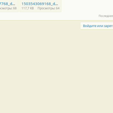
1503543067768_default.jpg
1503543069168_default.jpg
смотры: 68
117,7 KB
Просмотры: 64
Последнее
Войдите или зарег