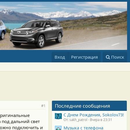
Вход
Регистрация
Поиск
Последние сообщения
#1
С Днем Рождения, Sokolov73!
 оригинальные
От: sakh_patrol
Вчера в 23:31
 под дальний свет
 можно подключить и
Музыка с телефона