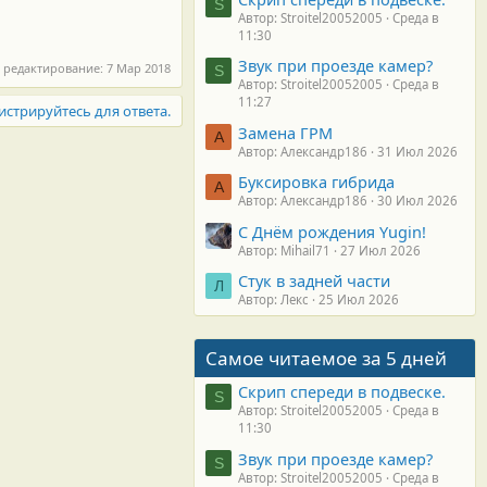
S
Автор: Stroitel20052005
Среда в
11:30
Звук при проезде камер?
 редактирование:
7 Мар 2018
S
Автор: Stroitel20052005
Среда в
11:27
истрируйтесь для ответа.
Замена ГРМ
А
Автор: Александр186
31 Июл 2026
Буксировка гибрида
А
Автор: Александр186
30 Июл 2026
С Днём рождения Yugin!
Автор: Mihail71
27 Июл 2026
Стук в задней части
Л
Автор: Лекс
25 Июл 2026
Самое читаемое за 5 дней
Скрип спереди в подвеске.
S
Автор: Stroitel20052005
Среда в
11:30
Звук при проезде камер?
S
Автор: Stroitel20052005
Среда в