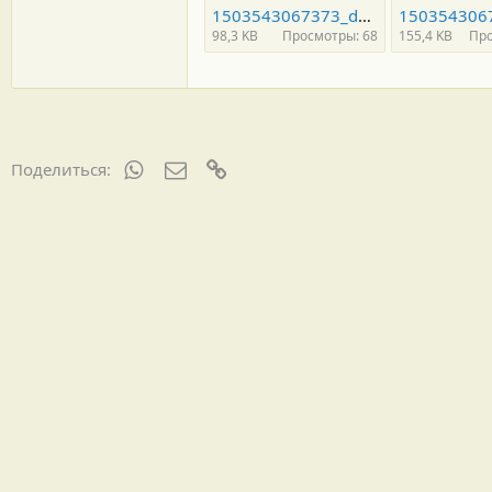
1503543067373_default.jpg
98,3 KB
Просмотры: 68
155,4 KB
Про
WhatsApp
Электронная почта
Ссылка
Поделиться: