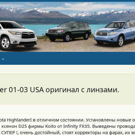
er 01-03 USA оригинал с линзами.
ta HighlanderI в отличном состоянии. Установлены новые
сенон D2S фирмы Koito от Infinity FX35. Выведены провода
т СУПЕР !, очень достойный, стоят корректоры на фарах, их