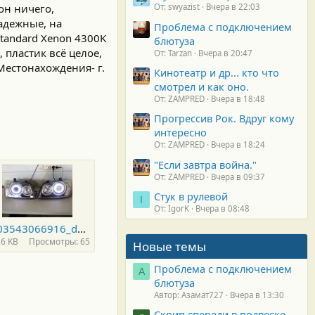
он ничего,
От: swyazist
Вчера в 22:03
надежные, на
Проблема с подключением
Standard Xenon 4300K
блютуза
 пластик всё целое,
От: Tarzan
Вчера в 20:47
Местонахождения- г.
Кинотеатр и др... кто что
смотрел и как оно.
От: ZAMPRED
Вчера в 18:48
Прогрессив Рок. Вдруг кому
интересно
От: ZAMPRED
Вчера в 18:24
"Если завтра война."
От: ZAMPRED
Вчера в 09:37
Стук в рулевой
I
От: IgorK
Вчера в 08:48
1503543066916_default.jpg
,6 KB
Просмотры: 65
Новые темы
Проблема с подключением
А
блютуза
Автор: Азамат727
Вчера в 13:30
Скрип спереди в подвеске.