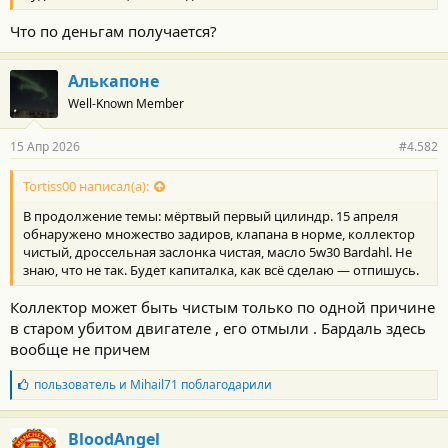
Что по деньгам получается?
Алькапоне
Well-Known Member
15 Апр 2026
#4.582
Tortiss00 написал(а):
В продолжение темы: мёртвый первый цилиндр. 15 апреля
обнаружено множество задиров, клапана в норме, коллектор
чистый, дроссельная заслонка чистая, масло 5w30 Bardahl. Не
знаю, что не так. Будет капиталка, как всё сделаю — отпишусь.
Коллектор может быть чистым только по одной причине
в старом убитом двигателе , его отмыли . Бардаль здесь
вообще не причем
Б
пользователь
и
Mihail71
поблагодарили
л
а
г
BloodAngel
о