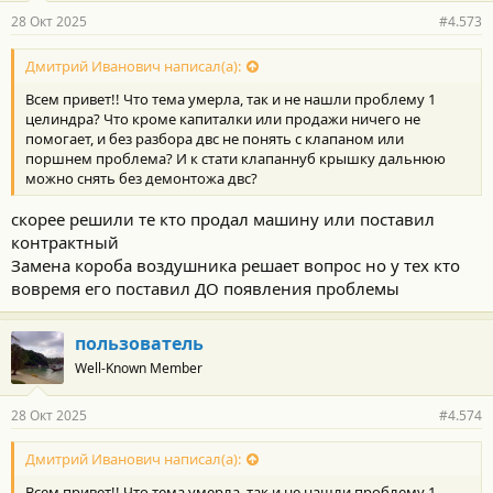
р
28 Окт 2025
#4.573
н
о
с
Дмитрий Иванович написал(а):
т
Всем привет!! Что тема умерла, так и не нашли проблему 1
и
:
целиндра? Что кроме капиталки или продажи ничего не
помогает, и без разбора двс не понять с клапаном или
поршнем проблема? И к стати клапаннуб крышку дальнюю
можно снять без демонтожа двс?
скорее решили те кто продал машину или поставил
контрактный
Замена короба воздушника решает вопрос но у тех кто
вовремя его поставил ДО появления проблемы
пользователь
Well-Known Member
28 Окт 2025
#4.574
Дмитрий Иванович написал(а):
Всем привет!! Что тема умерла, так и не нашли проблему 1