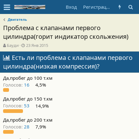
Вход
Регистрация
Двигатель
Проблема с клапанами первого
цилиндра(горит индикатор скольжения)
А
Д
Бауди
23 Янв 2015
в
а
т
Есть ли проблема с клапанами первого
т
о
а
цилиндра(низкая компрессия)?
р
н
т
а
Да,пробег до 100 т.км
е
ч
м
а
Голосов:
16
4,5%
ы
л
а
Да,пробег до 150 т.км
Голосов:
53
14,9%
Да,пробег до 200 т.км
Голосов:
28
7,9%