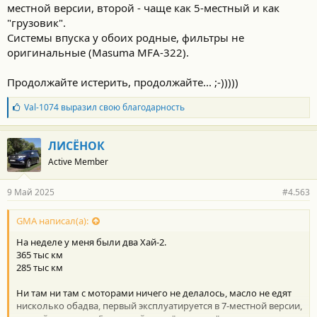
местной версии, второй - чаще как 5-местный и как
"грузовик".
Системы впуска у обоих родные, фильтры не
оригинальные (Masuma MFA-322).
Продолжайте истерить, продолжайте... ;-)))))
Б
Val-1074
выразил свою благодарность
л
а
г
ЛИСЁНОК
о
Active Member
д
а
р
9 Май 2025
#4.563
н
о
с
GMA написал(а):
т
На неделе у меня были два Хай-2.
и
:
365 тыс км
285 тыс км
Ни там ни там с моторами ничего не делалось, масло не едят
нисколько обадва, первый эксплуатируется в 7-местной версии,