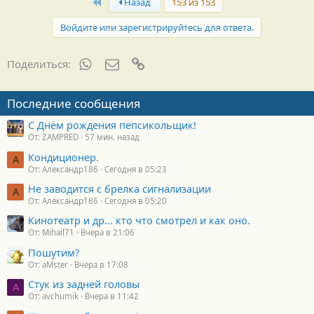
First
Назад
153 из 153
Войдите или зарегистрируйтесь для ответа.
WhatsApp
Электронная почта
Ссылка
Поделиться:
Последние сообщения
С Днём рождения пепсикольщик!
От: ZAMPRED
57 мин. назад
Кондиционер.
А
От: Александр186
Сегодня в 05:23
Не заводится с брелка сигнализации
А
От: Александр186
Сегодня в 05:20
Кинотеатр и др... кто что смотрел и как оно.
От: Mihail71
Вчера в 21:06
Пошутим?
От: aMster
Вчера в 17:08
Стук из задней головы
A
От: avchumik
Вчера в 11:42