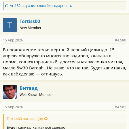
Б
Art182
выразил свою благодарность
л
а
г
Tortiss00
T
о
New Member
д
а
р
15 Апр 2026
#4.580
н
о
В продолжение темы: мёртвый первый цилиндр. 15
с
апреля обнаружено множество задиров, клапана в
т
и
норме, коллектор чистый, дроссельная заслонка чистая,
:
масло 5w30 Bardahl. Не знаю, что не так. Будет капиталка,
как всё сделаю — отпишусь.
Витвад
Well-Known Member
15 Апр 2026
#4.581
Tortiss00 написал(а):
Будет капиталка, как всё сделаю