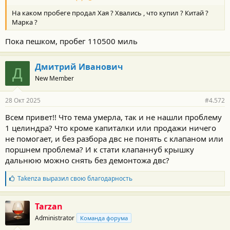
На каком пробеге продал Хая ? Хвались , что купил ? Китай ?
Марка ?
Пока пешком, пробег 110500 миль
Дмитрий Иванович
Д
New Member
28 Окт 2025
#4.572
Всем привет!! Что тема умерла, так и не нашли проблему
1 целиндра? Что кроме капиталки или продажи ничего
не помогает, и без разбора двс не понять с клапаном или
поршнем проблема? И к стати клапаннуб крышку
дальнюю можно снять без демонтожа двс?
Б
Takenza
выразил свою благодарность
л
а
г
Tarzan
о
Administrator
Команда форума
д
а