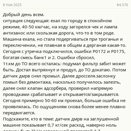
8 Ноя 2025
#4.576
Добрый день всем.
ситуация следующая: ехал по городу в спокойном
режиме, 40-50 км/час, на ходу загорелся чек и лампа
антизанос или скользкая дорога, что-то в том роде.
Машина ехала, но стала подергиваться при троганьи и
переключении, не плавная в общем а дерганая какая-то.
Сегодня с утречка подключился, ошибки P0172 и P0175,
богатая смесь банк1 и 2. Ошибки сбросил,
1т.км до ТО всего осталась: подумал фильтр забит может
быть. Достал вытряхнул и продул, до ТО докатаю. Потом
датчик дмрв снял промыл. Далее дросселя.заслонку
помыл без демонтажа, насколько получилось залезть,
далее снял клапан адсорбера, проверил напрямую
проводками срабатывает и открывается/закрывается.
Сегодня примерно 50-60 км проехал, больше ошибка не
проявлялась. По ощущениям снова более менее плавно
передвигается.
Подскажите, кто в теме: датчик дмрв на заглушенной
машине показывает 0,7 кг/сек расход, наверно ноль
должен быть?? На заведенной прогретой 3,7.