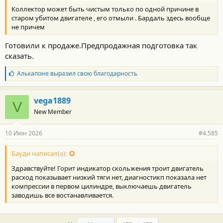
Коллектор может быть чистым только по одной причине в
старом убитом двигателе , его отмыли . Бардаль здесь вообще
не причем
Готовили к продаже.Предпродажная подготовка так
сказать.
Б
Алькапоне
выразил свою благодарность
л
а
г
vega1889
V
о
New Member
д
а
р
10 Июн 2026
#4.585
н
о
с
Бауди написал(а):
т
Здравствуйте! Горит индикатор скольжения троит двигатель
и
:
расход показывает низкий тяги нет, диагностикп показала нет
компрессии в первом цилиндре, выключаешь двигатель
заводишь все востанавливается.