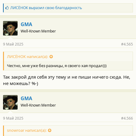
Б
ЛИСЁНОК
выразил свою благодарность
л
а
г
GMA
о
Well-Known Member
д
а
р
9 Май 2025
#4.565
н
о
с
ЛИСЁНОК написал(а):
т
Честно, мне уже без разницы, я своего хая продал)))
и
:
Так закрой для себя эту тему и не пиши ничего сюда. Не,
не можешь? %-)
GMA
Well-Known Member
9 Май 2025
#4.566
snowroar написал(а):