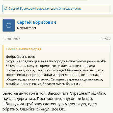
Б
Сергей Борисович
выразил свою благодарность
л
а
г
Сергей Борисович
С
о
New Member
д
а
р
21 Ноя 2025
#4.577
н
о
с
СЛАВЕЦ написал(а):
т
Добрый день всем.
и
:
ситуация следующая: ехал по городу в спокойном режиме, 40-
50 км/час, на ходу загорелся чек и лампа антизанос или
скользкая дорога, что-то в том роде. Машина ехала, но стала
подергиваться при троганьи и переключении, не плавная в
общем а дерганая какая-то. Сегодня с утречка подключился,
ошибки P0172 и P0175, богатая смесь банк1 и 2.
Было на днях точ в точ. Выскочила "страшная" ошибка,
начала дергаться. Посторонних звуков не было.
Обнаружил трубочку слетевшую маленькую, одел
обратно. Ошибки скинул. Все Ок.