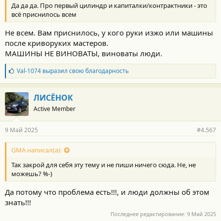
Да да да. Про первый цилиндр и капиталки/контрактники - это
всё приснилось всем
Не всем. Вам приснилось, у кого руки изжо или машины
после криворуких мастеров.
МАШИНЫ НЕ ВИНОВАТЫ, виноваты люди.
Б
Val-1074
выразил свою благодарность
л
а
г
ЛИСЁНОК
о
Active Member
д
а
р
9 Май 2025
#4.567
н
о
с
GMA написал(а):
т
Так закрой для себя эту тему и не пиши ничего сюда. Не, не
и
:
можешь? %-)
Да потому что проблема есть!!!, и люди должны об этом
знать!!!
Последнее редактирование:
9 Май 2025