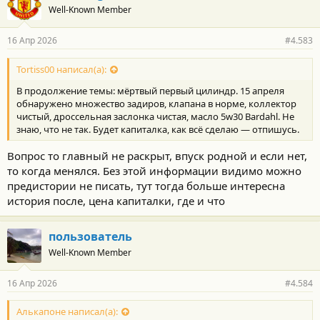
Well-Known Member
д
а
р
16 Апр 2026
#4.583
н
о
с
Tortiss00 написал(а):
т
В продолжение темы: мёртвый первый цилиндр. 15 апреля
и
:
обнаружено множество задиров, клапана в норме, коллектор
чистый, дроссельная заслонка чистая, масло 5w30 Bardahl. Не
знаю, что не так. Будет капиталка, как всё сделаю — отпишусь.
Вопрос то главный не раскрыт, впуск родной и если нет,
то когда менялся. Без этой информации видимо можно
предистории не писать, тут тогда больше интересна
история после, цена капиталки, где и что
пользователь
Well-Known Member
16 Апр 2026
#4.584
Алькапоне написал(а):