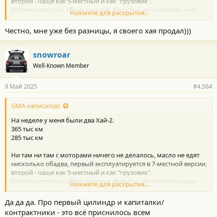
второй - чаще как 5-местный и как "грузовик".
Системы впуска у обоих родные, фильтры не оригинальные
Нажмите для раскрытия...
(Masuma MFA-322).
Честно, мне уже без разницы, я своего хая продал)))
Продолжайте истерить, продолжайте... ;-)))))
snowroar
Well-Known Member
9 Май 2025
#4.564
GMA написал(а):
На неделе у меня были два Хай-2.
365 тыс км
285 тыс км
Ни там ни там с моторами ничего не делалось, масло не едят
нисколько обадва, первый эксплуатируется в 7-местной версии,
второй - чаще как 5-местный и как "грузовик".
Системы впуска у обоих родные, фильтры не оригинальные
Нажмите для раскрытия...
(Masuma MFA-322).
Да да да. Про первый цилиндр и капиталки/
Продолжайте истерить, продолжайте... ;-)))))
контрактники - это всё приснилось всем