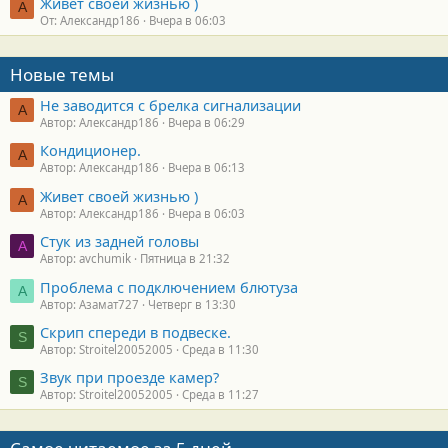
Живет своей жизнью )
А
От: Александр186
Вчера в 06:03
Новые темы
Не заводится с брелка сигнализации
А
Автор: Александр186
Вчера в 06:29
Кондиционер.
А
Автор: Александр186
Вчера в 06:13
Живет своей жизнью )
А
Автор: Александр186
Вчера в 06:03
Стук из задней головы
A
Автор: avchumik
Пятница в 21:32
Проблема с подключением блютуза
А
Автор: Азамат727
Четверг в 13:30
Скрип спереди в подвеске.
S
Автор: Stroitel20052005
Среда в 11:30
Звук при проезде камер?
S
Автор: Stroitel20052005
Среда в 11:27