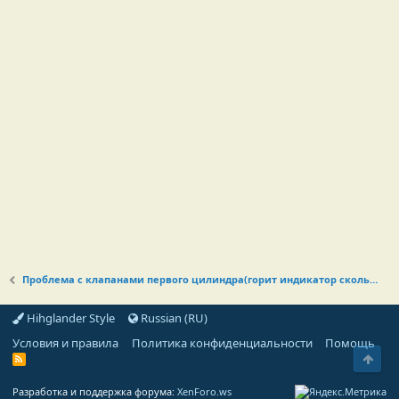
Проблема с клапанами первого цилиндра(горит индикатор скольжения)
Hihglander Style
Russian (RU)
Условия и правила
Политика конфиденциальности
Помощь
Свер
R
S
S
Разработка и поддержка форума:
XenForo.ws