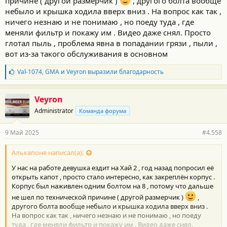
причине ( другой размерчик )
, другого болта вообще
небыло и крышка ходила вверх вниз . На вопрос как так ,
ничего незнаю и не понимаю , но поеду туда , где
меняли фильтр и покажу им . Видео даже снял. Просто
глотал пыль , проблема явна в попадании грязи , пыли ,
вот из-за такого обслуживания в основном
Б
Val-1074
,
GMA
и
Veyron
выразили благодарность
л
а
г
Veyron
о
Administrator
Команда форума
д
а
р
9 Май 2025
#4.558
н
о
с
Алькапоне написал(а):
т
У нас на работе девушка ездит на Хай 2 , год назад попросил её
и
:
открыть капот , просто стало интересно, как закреплён корпус .
Корпус был наживлен одним болтом на 8 , потому что дальше
не шел по технической причине ( другой размерчик )
,
другого болта вообще небыло и крышка ходила вверх вниз .
На вопрос как так , ничего незнаю и не понимаю , но поеду
туда , где меняли фильтр и покажу им . Видео даже снял.