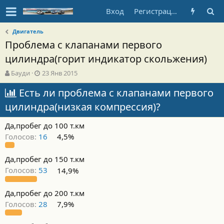
Вход
Регистрация
Двигатель
Проблема с клапанами первого
цилиндра(горит индикатор скольжения)
А
Д
Бауди
23 Янв 2015
в
а
т
Есть ли проблема с клапанами первого
т
о
а
цилиндра(низкая компрессия)?
р
н
т
а
Да,пробег до 100 т.км
е
ч
м
а
Голосов:
16
4,5%
ы
л
а
Да,пробег до 150 т.км
Голосов:
53
14,9%
Да,пробег до 200 т.км
Голосов:
28
7,9%