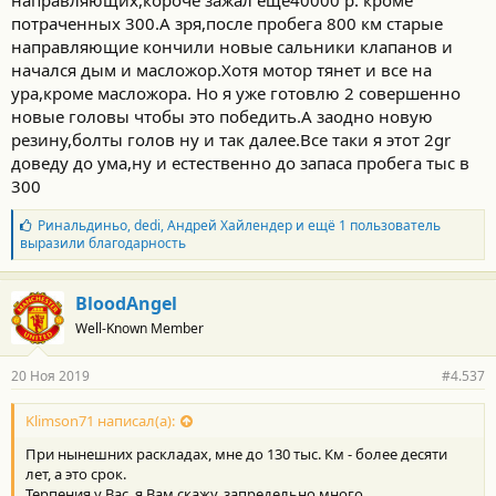
направляющих,короче зажал еще40000 р. кроме
потраченных 300.А зря,после пробега 800 км старые
направляющие кончили новые сальники клапанов и
начался дым и масложор.Хотя мотор тянет и все на
ура,кроме масложора. Но я уже готовлю 2 совершенно
новые головы чтобы это победить.А заодно новую
резину,болты голов ну и так далее.Все таки я этот 2gr
доведу до ума,ну и естественно до запаса пробега тыс в
300
Б
Ринальдиньо
,
dedi
,
Андрей Хайлендер
и ещё 1 пользователь
л
выразили благодарность
а
г
о
BloodAngel
д
Well-Known Member
а
р
н
20 Ноя 2019
#4.537
о
с
т
Klimson71 написал(а):
и
При нынешних раскладах, мне до 130 тыс. Км - более десяти
:
лет, а это срок.
Терпения у Вас, я Вам скажу, запредельно много.