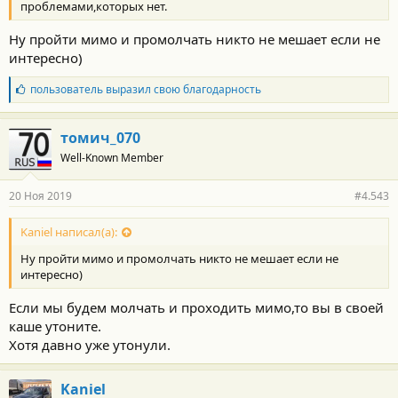
:
проблемами,которых нет.
Ну пройти мимо и промолчать никто не мешает если не
интересно)
Б
пользователь
выразил свою благодарность
л
а
г
томич_070
о
Well-Known Member
д
а
р
20 Ноя 2019
#4.543
н
о
с
Kaniel написал(а):
т
Ну пройти мимо и промолчать никто не мешает если не
и
:
интересно)
Если мы будем молчать и проходить мимо,то вы в своей
каше утоните.
Хотя давно уже утонули.
Kaniel