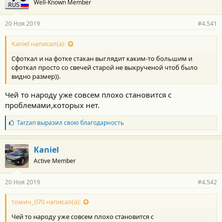
Well-Known Member
20 Ноя 2019
#4.541
Kaniel написал(а):
Сфоткал и на фотке стакан выглядит каким-то большим и
сфоткал просто со свечей старой не выкрученой чтоб было
видно размер)).
Чей то народу уже совсем плохо становится с
проблемами,которых нет.
Б
Tarzan
выразил свою благодарность
л
а
г
Kaniel
о
Active Member
д
а
р
20 Ноя 2019
#4.542
н
о
с
томич_070 написал(а):
т
Чей то народу уже совсем плохо становится с
и