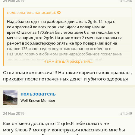
24 Ноя 2019
#4.548
н
о
с
пользователь написал(а):
т
Надыбал сегодня на разборках двигатель 2grfe 14 года с
и
:
компрессией во всех горшках 14(если повар нам не
врет).Отдают за 170.Знал бы летом ,взял бы не глядя.Так он
меня запарил ,этот 2grfe. На днях отвез 2 сменных головы на
ремонт в хор.мастерскую(опять же про повара).Так вот на
голове 135 износ седел впускных клапанов особенно в
ПЕРВОМ,горячо любимом цилиндре(особенное пожелание
здоровья японским конструкторам за воздушный
Нажмите для раскрытия...
фильтр)критическое,как бы новые седла не пришлось
ставить.А пробег головы всего 125.Знаю точно,голова с убитой
Отличная компрессия !!! Но такие варианты как правило ,
машины знакомого.Гонщика.Шумахера.5500 оборотов в
приходят после потраченных денег и убитого здоровья
номинале.
пользователь
Well-Known Member
24 Ноя 2019
#4.549
Как он меня достал,этот 2 grfe.Я тебе сказать не
могу.Клевый мотор и конструкция классная,но мне бы