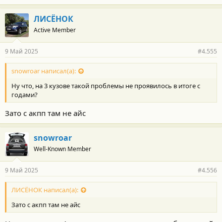
ЛИСЁНОК
Active Member
9 Май 2025
#4.555
snowroar написал(а):
Ну что, на 3 кузове такой проблемы не проявилось в итоге с
годами?
Зато с акпп там не айс
snowroar
Well-Known Member
9 Май 2025
#4.556
ЛИСЁНОК написал(а):
Зато с акпп там не айс