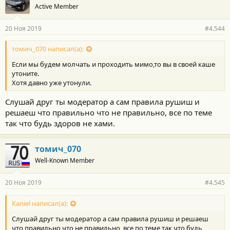
Active Member
20 Ноя 2019
#4.544
томич_070 написал(а):
Если мы будем молчать и проходить мимо,то вы в своей каше
утоните.
Хотя давно уже утонули.
Слушай друг ты модератор а сам правила рушиш и
решаеш что правильно что не правильно, все по теме
так что будь здоров не хами.
томич_070
Well-Known Member
20 Ноя 2019
#4.545
Kaniel написал(а):
Слушай друг ты модератор а сам правила рушиш и решаеш
что правильно что не правильно, все по теме так что будь