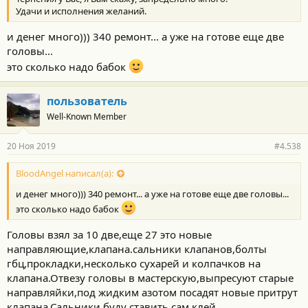
Удачи и исполнения желаний.
и денег много))) 340 ремонт... а уже на готове еще две
головы...
это сколько надо бабок
пользователь
Well-Known Member
20 Ноя 2019
#4.538
BloodAngel написал(а):
и денег много))) 340 ремонт... а уже на готове еще две головы...
это сколько надо бабок
Головы взял за 10 две,еще 27 это новые
направляющие,клапана.сальники клапанов,болты
гбц,прокладки,несколько сухарей и колпачков на
клапана.Отвезу головы в мастерскую,выпресуют старые
направляйки,под жидким азотом посадят новые притрут
клапана.Сальники буду ставить сам клей