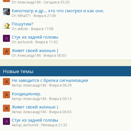
От: Александр186
Сегодня в 05:20
Кинотеатр и др... кто что смотрел и как оно.
От: Mihail71
Вчера в 21:06
Пошутим?
От: aMster
Вчера в 17:08
Стук из задней головы
A
От: avchumik
Вчера в 11:42
Живет своей жизнью )
А
От: Александр186
Вчера в 06:03
Новые темы
Не заводится с брелка сигнализации
А
Автор: Александр186
Вчера в 06:29
Кондиционер.
А
Автор: Александр186
Вчера в 06:13
Живет своей жизнью )
А
Автор: Александр186
Вчера в 06:03
Стук из задней головы
A
Автор: avchumik
Пятница в 21:32