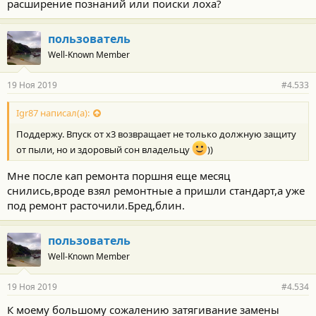
расширение познаний или поиски лоха?
пользователь
Well-Known Member
19 Ноя 2019
#4.533
Igr87 написал(а):
Поддержу. Впуск от х3 возвращает не только должную защиту
от пыли, но и здоровый сон владельцу
))
Мне после кап ремонта поршня еще месяц
снились,вроде взял ремонтные а пришли стандарт,а уже
под ремонт расточили.Бред,блин.
пользователь
Well-Known Member
19 Ноя 2019
#4.534
К моему большому сожалению затягивание замены