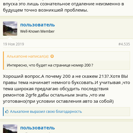
впуска это лишь сознательное отдаление неизменно в
будущем точно возникшей проблемы.
пользователь
Well-Known Member
19 Ноя 2019
#4.535
Алькапоне написал(а):
Интересно, что будет на странице номер 200 ?
Хороший вопрос.А почему 200 а не скажем 213?.Хотя ВЫ
правы тема начинает немного буксовать.И учитывая ,что
тема широкая предлагаю обсудить последствия
ремонтов 2grfe дабы остальным знать ,что им
уготовано(при условии оставления авто за собой)
Б
Алькапоне
выразил свою благодарность
л
а
г
пользователь
о