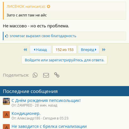
ЛИСЁНОК написал(а):
Зато с акпп там не айс
Не массово - но есть проблема.
Б
snowroar
выразил свою благодарность
л
а
First
Last
г
Назад
152 из 153
Вперёд
о
д
Войдите или зарегистрируйтесь для ответа.
а
р
н
WhatsApp
Электронная почта
Ссылка
Поделиться:
о
с
т
Последние сообщения
и
:
С Днём рождения пепсикольщик!
От: ZAMPRED
28 мин. назад
Кондиционер.
А
От: Александр186
Сегодня в 05:23
Не заводится с брелка сигнализации
А