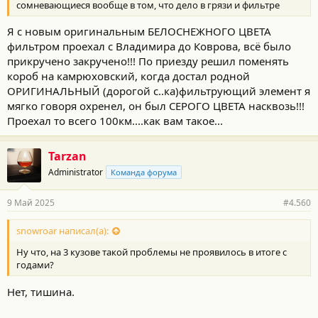
сомневающиеся вообще в том, что дело в грязи и фильтре
Я с новым оригинальным БЕЛОСНЕЖНОГО ЦВЕТА
фильтром проехал с Владимира до Коврова, всё было
прикручено закручено!!! По приезду решил поменять
короб на камрюховский, когда достал родной
ОРИГИНАЛЬНЫЙ (дорогой с..ка)фильтрующий элемент я
мягко говоря охренел, он был СЕРОГО ЦВЕТА насквозь!!!
Проехал то всего 100км....как вам такое...
Tarzan
Administrator
Команда форума
9 Май 2025
#4.560
snowroar написал(а):
Ну что, на 3 кузове такой проблемы не проявилось в итоге с
годами?
Нет, тишина.