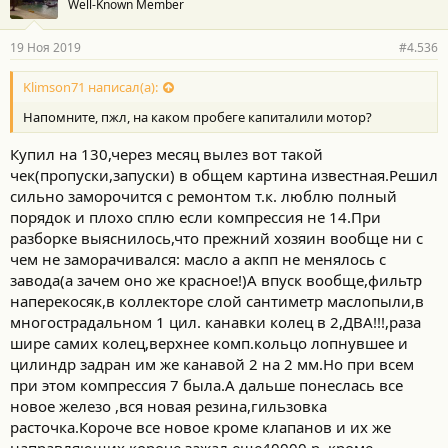
Well-Known Member
д
а
р
19 Ноя 2019
#4.536
н
о
с
Klimson71 написал(а):
т
Напомните, пжл, на каком пробеге капиталили мотор?
и
:
Купил на 130,через месяц вылез вот такой
чек(пропуски,запуски) в общем картина известная.Решил
сильно заморочится с ремонтом т.к. люблю полный
порядок и плохо сплю если компрессия не 14.При
разборке выяснилось,что прежний хозяин вообще ни с
чем не заморачивался: масло а акпп не менялось с
завода(а зачем оно же красное!)А впуск вообще,фильтр
наперекосяк,в коллекторе слой сантиметр маслопыли,в
многострадальном 1 цил. канавки колец в 2,ДВА!!!,раза
шире самих колец,верхнее комп.кольцо лопнувшее и
цилиндр задран им же канавой 2 на 2 мм.Но при всем
при этом компрессия 7 была.А дальше понеслась все
новое железо ,вся новая резина,гильзовка
расточка.Короче все новое кроме клапанов и их же