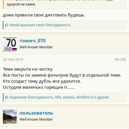
здоров не хами.
дома правила свои диктовать будешь.
Б
Kaniel
выразил свою благодарность
л
а
г
томич_070
о
Well-Known Member
д
а
р
20 Ноя 2019
#4.546
н
о
Тема закрыта на чистку.
с
Все посты по замене фильтров будут в отдельной теме.
т
и
Кто создаст тему дубль все удалится.
:
Остудим маленько горящие п.......
Б
Выразили благодарность:
SKV
,
akatala
,
dim85on
и 5 другие
л
а
г
пользователь
о
Well-Known Member
д
а