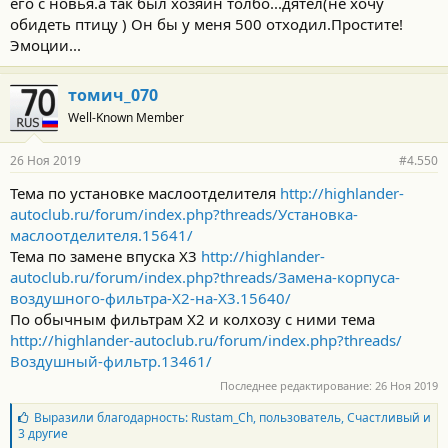
его с новья.а так был хозяин толбо...дятел(не хочу
обидеть птицу ) Он бы у меня 500 отходил.Простите!
Эмоции...
томич_070
Well-Known Member
26 Ноя 2019
#4.550
Тема по установке маслоотделителя
http://highlander-
autoclub.ru/forum/index.php?threads/Установка-
маслоотделителя.15641/
Тема по замене впуска Х3
http://highlander-
autoclub.ru/forum/index.php?threads/Замена-корпуса-
воздушного-фильтра-Х2-на-Х3.15640/
По обычным фильтрам Х2 и колхозу с ними тема
http://highlander-autoclub.ru/forum/index.php?threads/
Воздушный-фильтр.13461/
Последнее редактирование:
26 Ноя 2019
Б
Выразили благодарность:
Rustam_Ch
,
пользователь
,
Счастливый
и
л
3 другие