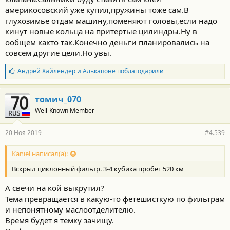
америкосовский уже купил,пружины тоже сам.В
глухозимье отдам машину,поменяют головы,если надо
кинут новые кольца на притертые цилиндры.Ну в
ообщем както так.Конечно деньги планировались на
совсем другие цели.Но увы.
Б
Андрей Хайлендер
и
Алькапоне
поблагодарили
л
а
г
томич_070
о
Well-Known Member
д
а
р
20 Ноя 2019
#4.539
н
о
с
Kaniel написал(а):
т
Вскрыл циклонный фильтр. 3-4 кубика пробег 520 км
и
:
А свечи на кой выкрутил?
Тема превращается в какую-то фетешисткую по фильтрам
и непонятному маслоотделителю.
Время будет я темку зачищу.