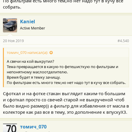
По фильтрам есть много тем,но нет надо тут в кучу все
собрать.
Kaniel
Active Member
20 Ноя 2019
#4.540
томич_070 написал(а):
А свечи на кой выкрутил?
Тема превращается в какую-то фетешисткую по фильтрам и
непонятному маслоотделителю.
Время будет я темку зачищу.
По фильтрам есть много тем,но нет надо тут в кучу все собрать.
Сфоткал и на фотке стакан выглядит каким-то большим
и сфоткал просто со свечей старой не выкрученой чтоб
было видно размер)) а фильтр для избавления от масла в
колекторе как раз все в тему, это дополнение к впускуХ3.
томич_070