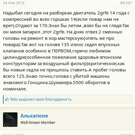
р
24 Ноя 2019
#4.547
н
о
Надыбал сегодня на разборках двигатель 2grfe 14 года с
с
компрессией во всех горшках 14(если повар нам не
т
и
врет).Отдают за 170.Знал бы летом ,взял бы не глядя.Так
:
он меня запарил ,этот 2grfe. На днях отвез 2 сменных
головы на ремонт в хор.мастерскую(опять же про
повара).Так вот на голове 135 износ седел впускных
клапанов особенно в ПЕРВОМ,горячо любимом
цилиндре(особенное пожелание здоровья японским
конструкторам за воздушный фильтр)критическое,как
бы новые седла не пришлось ставить.А пробег головы
всего 125.Знаю точно,голова с убитой машины
знакомого.Гонщика.Шумахера.5500 оборотов в
номинале.
Б
fleks
выразил свою благодарность
л
а
г
Алькапоне
о
Well-Known Member
д
а
р