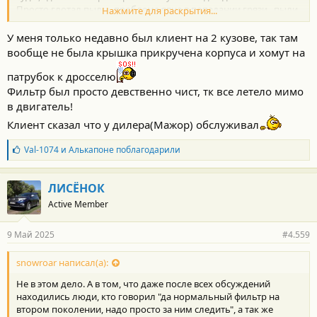
Просто глотал пыль , проблема явна в попадании грязи , пыли ,
Нажмите для раскрытия...
вот из-за такого обслуживания в основном
У меня только недавно был клиент на 2 кузове, так там
вообще не была крышка прикручена корпуса и хомут на
патрубок к дросселю
Фильтр был просто девственно чист, тк все летело мимо
в двигатель!
Клиент сказал что у дилера(Мажор) обслуживал
Б
Val-1074
и
Алькапоне
поблагодарили
л
а
г
ЛИСЁНОК
о
Active Member
д
а
р
9 Май 2025
#4.559
н
о
с
snowroar написал(а):
т
Не в этом дело. А в том, что даже после всех обсуждений
и
:
находились люди, кто говорил "да нормальный фильтр на
втором поколении, надо просто за ним следить", а так же