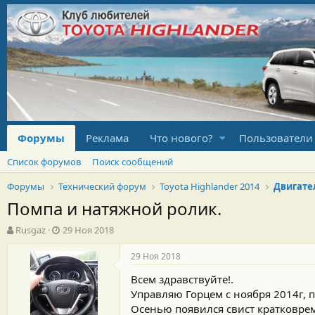
Форумы
Реклама
Что нового?
Пользователи
Список форумов
Поиск сообщений
Форумы
Технический форум
Toyota Highlander 2014
Двигате
Помпа и натяжной ролик.
А
Д
Rusgaz
29 Ноя 2018
в
а
т
т
29 Ноя 2018
о
а
Всем здравствуйте!.
р
н
т
а
Управляю Горцем с ноября 2014г, п
е
ч
Осенью появился свист кратковреме