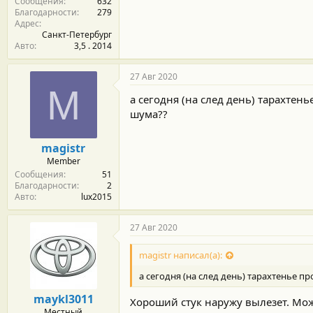
Сообщения
632
Благодарности
279
Адрес
Санкт-Петербург
Авто
3,5 . 2014
27 Авг 2020
M
а сегодня (на след день) тарахтен
шума??
magistr
Member
Сообщения
51
Благодарности
2
Авто
lux2015
27 Авг 2020
magistr написал(а):
а сегодня (на след день) тарахтенье 
maykl3011
Хороший стук наружу вылезет. Мо
Местный