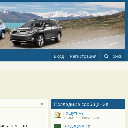
Вход
Регистрация
Поиск
Последние сообщения
#1
Пошутим?
От: aMster
Только что
иста нет - но
Кондиционер.
J