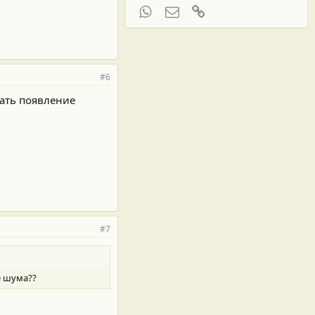
WhatsApp
Электронная почта
Ссылка
#6
дать появление
#7
е шума??