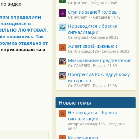
 по видео-
От: JustDoc
Сегодня в 13:48
Стук из задней головы
A
опом определили
От: avchumik
Сегодня в 11:42
 находился в
Не заводится с брелка
ИЛЬНО ЛЮФТОВАЛ,
сигнализации
же появились. Так
От: swyazist
Сегодня в 09:23
 ролика
отдельно
от
Живет своей жизнью )
А
реприсовываються
От: Александр186
Сегодня в 06:03
Музыкальные предпочтения
От: ZAMPRED
Вчера в 21:39
Прогрессив Рок. Вдруг кому
интересно
От: ZAMPRED
Вчера в 19:38
Новые темы
Не заводится с брелка
А
сигнализации
Автор: Александр186
Сегодня в
06:29
Кондиционер.
А