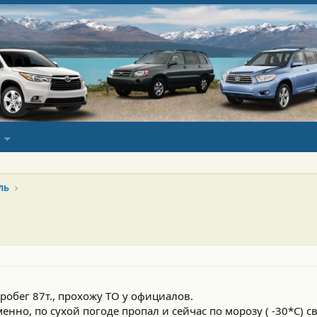
ль
робег 87т., прохожу ТО у официалов.
нно, по сухой погоде пропал и сейчас по морозу ( -30*С) св