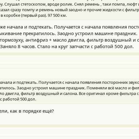
ру. Слушал стетоскопом, вроде ролик. Снял ремень , таки помпа, люфт
аказал сразу помпу и ремень новый заодно и прочие жидкости с фильтр
 коробке (первый раз). 97 500 км.
же начала и подтекать. Получается с начала появления пос
ыкивание прекратилось. Заодно устроил машине праздник.
, тормозуху, антифриз + масло двигла, фильтр воздушный и 
Заняло 8 часов. Стало на круг запчасти с работой 500 дол.
ачала и подтекать. Получается с начала появления посторонних звук
илось. Заодно устроил машине праздник. Поменяли всё масло и филь
ло двигла, фильтр воздушный и салона. Все оригинал кроме фильтра с
 с работой 500 дол.
ли, как в порядке ещё?