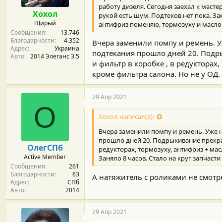
работу дизеля. Сегодня заехал к масте
Хохол
рукой есть шум. Подтеков нет пока. З
Щирый
антифриз поменяю, тормозуху и масло в
Сообщения
13.746
Благодарности
4.352
Вчера заменили помпу и ремень. У
Адрес
Украина
подтекания прошло дней 20. Подр
Авто
2014 Элеганс 3.5
и фильтр в коробке , в редукторах
кроме фильтра салона. Но не у ОД. 
29 Апр 2021
О
Хохол написал(а):
Вчера заменили помпу и ремень. Уже н
прошло дней 20. Подрыкивание прекрат
ОлегСПб
редукторах, тормозуху, антифриз + мас
Active Member
Заняло 8 часов. Стало на круг запчасти
Сообщения
261
Благодарности
63
А натяжитель с роликами не смотре
Адрес
СПб
Авто
2014
29 Апр 2021