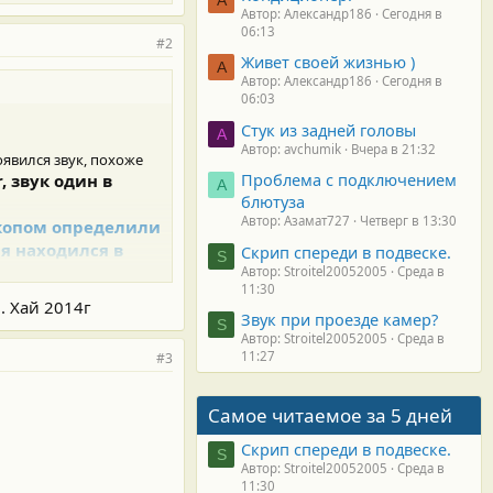
Автор: Александр186
Сегодня в
06:13
#2
Живет своей жизнью )
А
Автор: Александр186
Сегодня в
06:03
Стук из задней головы
A
Автор: avchumik
Вчера в 21:32
оявился звук, похоже
Проблема с подключением
, звук один в
А
блютуза
Автор: Азамат727
Четверг в 13:30
копом определили
ия находился в
Скрип спереди в подвеске.
S
СИЛЬНО
Автор: Stroitel20052005
Среда в
11:30
что подтеки уже
. Хай 2014г
Звук при проезде камер?
ю ценна 9.5т.р.,
S
Автор: Stroitel20052005
Среда в
 за штуку, так как
11:27
#3
Самое читаемое за 5 дней
Скрип спереди в подвеске.
S
Автор: Stroitel20052005
Среда в
11:30