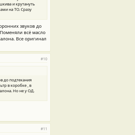
 шкива и крутануть
ами на ТО. Сразу
торонних звуков до
 Поменяли всё масло
салона. Все оригинал
#10
ов до подтекания
тр в коробке , в
алона. Но не у ОД.
#11