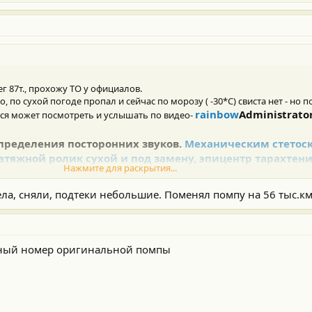
г 87т., прохожу ТО у официалов.
 по сухой погоде пропал и сейчас по морозу ( -30*С) свиста нет - но п
rainbow
Administrator
ется может посмотреть и услышать по видео-
определения посторонних звуков.
Механическим стетос
натяжной ролик сухой и под замену, эпицентр тарахтен
Нажмите для раскрытия...
гатель, ослабили ремень и вот причина:
ШКИВ
ПОМПЫ 
у и под машиной не было видно. Снял колесо и увидел 
тела, сняли, подтеки небольшие. Поменял помпу на 56 тыс.км
стоянку в
гараж до
ремонта
. Заказал помпу оригинальну
 нет, но купил два подшипника
NSK 6203 DDUCM по 250р
лем. как проведу замену напишу.
жный номер оригинальной помпы