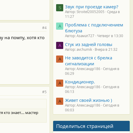
Звук при проезде камер?
S
Автор: Stroitel20052005
Среда в
11:27
Проблема с подключением
А
#4
блютуза
Автор: Азамат727
Четверг в 13:30
у на помпу, хотя кто
Стук из задней головы
A
Автор: avchumik
Вчера в 21:32
Не заводится с брелка
А
сигнализации
Автор: Александр186
Сегодня в
06:29
Кондиционер.
А
Автор: Александр186
Сегодня в
#5
06:13
Живет своей жизнью )
А
Автор: Александр186
Сегодня в
06:03
 кто знает.... мастер
Поделиться страницей