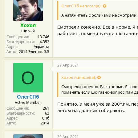
ОлегСПб написал(а):
А натяжитель с роликами не смотрели,
Хохол
Смотрели конечно. Все в норме. Я
Щирый
работает , поменять если шо гавно
Сообщения
13.746
Благодарности
4.352
Адрес
Украина
Авто
2014 Элеганс 3.5
29 Апр 2021
О
Хохол написал(а):
Смотрели конечно. Все в норме. Я гов
поменять если шо гавно-вопрос, там д
ОлегСПб
Active Member
Понятно. У меня уже за 200т.км. п
Сообщения
261
летом на дальняк собираюсь.
Благодарности
63
Адрес
СПб
Авто
2014
29 Апр 2021