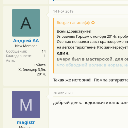
л
а
г
14 Ноя 2019
о
А
д
Rusgaz написал(а):
а
р
Всем здравствуйте!.
н
Управляю Горцем с ноября 2014г, пробе
о
Андрей АА
Осенью появился свист кратковременно,
с
New Member
т
на легкое тарахтение. Кто заинтересу
Сообщения
14
и
один.
Благодарности
1
:
Вчера был в мастерской, для 
Авто
что обводной ролик в норме, 
Тойота
Хайлендер 3,5л.
районе помпы. Заглушили дви
2014,
ЛЮФТОВАЛ, но подтеков с верх
Такая же история!!! Помпа затарах
появились. Так что машину на
ролика
отдельно
от механизма
26 Авг 2020
переприсовываються
без проб
M
Все удачи на дрогах.
добрый день. подскажите катало
magistr
Member