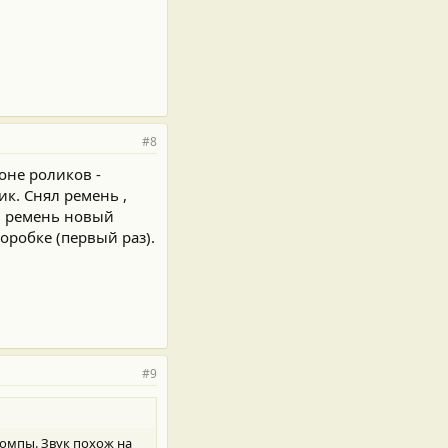
#8
оне роликов -
ик. Снял ремень ,
 и ремень новый
оробке (первый раз).
#9
помпы. Звук похож на