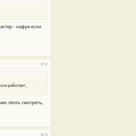
стер - нафуя если
#12
сли работает ,
маю лезть смотреть,
#13