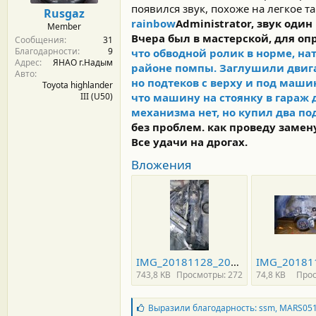
м
а
появился звук, похоже на легкое т
Rusgaz
ы
л
rainbow
Administrator, звук один
Member
а
Вчера был в мастерской, для оп
Сообщения
31
Благодарности
9
что обводной ролик в норме, на
Адрес
ЯНАО г.Надым
районе помпы. Заглушили двига
Авто
но подтеков с верху и под маши
Toyota highlander
III (U50)
что машину на
стоянку в
гараж 
механизма нет, но купил два 
без проблем. как проведу замен
Все удачи на дрогах.
Вложения
IMG_20181128_204537.jpg
743,8 KB
Просмотры: 272
74,8 KB
Прос
Б
Выразили благодарность:
ssm
,
MARS05