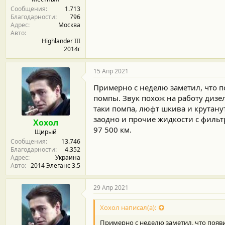
Сообщения
1.713
Благодарности
796
Адрес
Москва
Авто
Highlander III
2014г
15 Апр 2021
Примерно с неделю заметил, что п
помпы. Звук похож на работу дизел
таки помпа, люфт шкива и крутанут
заодно и прочие жидкости с фильтр
Хохол
97 500 км.
Щирый
Сообщения
13.746
Благодарности
4.352
Адрес
Украина
Авто
2014 Элеганс 3.5
29 Апр 2021
Хохол написал(а):
Примерно с неделю заметил, что появи