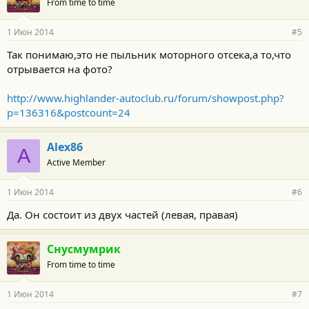
From time to time
1 Июн 2014
#5
Так понимаю,это не пыльник моторного отсека,а то,что
отрывается на фото?
http://www.highlander-autoclub.ru/forum/showpost.php?
p=136316&postcount=24
Alex86
A
Active Member
1 Июн 2014
#6
Да. Он состоит из двух частей (левая, правая)
Снусмумрик
From time to time
1 Июн 2014
#7