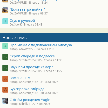
От: ZAMPRED
Вчера в 18:24
"Если завтра война."
От: ZAMPRED
Вчера в 09:37
Стук в рулевой
I
От: IgorK
Вчера в 08:48
Новые темы
Проблема с подключением блютуза
А
Автор: Азамат727
Вчера в 13:30
Скрип спереди в подвеске.
S
Автор: Stroitel20052005
Среда в 11:30
Звук при проезде камер?
S
Автор: Stroitel20052005
Среда в 11:27
Замена ГРМ
А
Автор: Александр186
31 Июл 2026
Буксировка гибрида
А
Автор: Александр186
30 Июл 2026
С Днём рождения Yugin!
Автор: Mihail71
27 Июл 2026