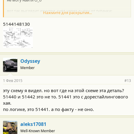
не могу найти О_о
вот так выглядит изнутри, снял через дырку от тупанки:
Нажмите для раскрытия...
Посмотреть вложение 28952
только там изнутри похоже еще одна деталь, закрывающая
5144148130
отсек. видно обломки от нее.
Odyssey
Member
1 Фев 2015
#13
эту схему я видел. но вот где на этой схеме эта деталь?
51440 и 51442 это не то. 51441 это с дорестайлингового
хая.
по логике, это 51441. а по факту - не оно.
aleks17081
Well-Known Member