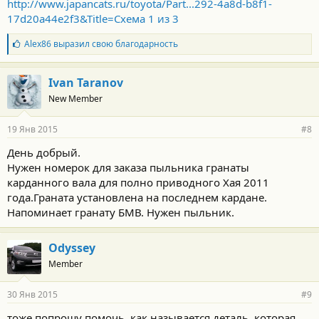
http://www.japancats.ru/toyota/Part...292-4a8d-b8f1-
17d20a44e2f3&Title=Схема 1 из 3
Б
Alex86
выразил свою благодарность
л
а
г
Ivan Taranov
о
New Member
д
а
р
19 Янв 2015
#8
н
о
День добрый.
с
Нужен номерок для заказа пыльника гранаты
т
и
карданного вала для полно приводного Хая 2011
:
года.Граната установлена на последнем кардане.
Напоминает гранату БМВ. Нужен пыльник.
Odyssey
Member
30 Янв 2015
#9
тоже попрошу помочь. как называется деталь, которая