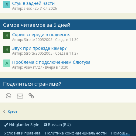
Стук в задней части
Л
Автор: Лекс
25 Июл 2026
Самое читаемое за 5 дней
Скрип спереди в подвеске.
S
Автор: Stroitel20052005
Среда в 11:30
Звук при проезде камер?
S
Автор: Stroitel20052005
Среда в 11:27
Проблема с подключением блютуза
А
Автор: Азамат727
Вчера в 13:30
Поделиться страницей
WhatsApp
Электронная почта
Ссылка
Кузов
Hihglander Style
Russian (RU)
Условия и правила
Политика конфиденциальности
Помощь