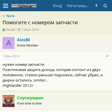
Вход
Регистрация
Кузов
Помогите с номером запчасти
А
Д
Alex86
1 Июн 2014
в
а
т
т
Alex86
A
о
а
Active Member
р
н
т
а
1 Июн 2014
е
ч
#1
м
а
нужен номер запчасти.
ы
л
Пластиковая защита днища, которая состоит из двух
а
половинок. стояли раньше подножки, сейчас убрал, а
дырки остались :smiles: .
Highlander 2012г
Снусмумрик
From time to time