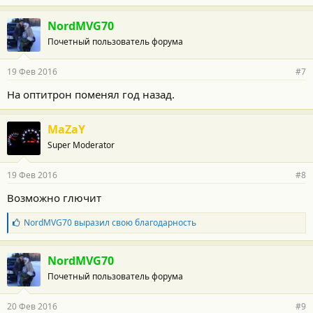
NordMVG70
Почетный пользователь форума
19 Фев 2016
#7
На оптитрон поменял год назад.
MaZaY
Super Moderator
19 Фев 2016
#8
Возможно глючит
Б
NordMVG70
выразил свою благодарность
л
а
г
NordMVG70
о
Почетный пользователь форума
д
а
р
20 Фев 2016
#9
н