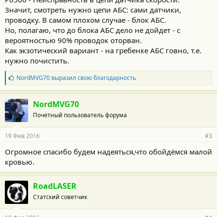
Значит, смотреть нужно цепи АБС: сами датчики,
проводку. В самом плохом случае - блок АБС.
Но, полагаю, что до блока АБС дело не дойдет - с
вероятностью 90% проводок оторван.
Как экзотический вариант - на гребенке АБС говно, т.е.
нужно почистить.
Б
NordMVG70
выразил свою благодарность
л
а
г
NordMVG70
о
Почетный пользователь форума
д
а
р
19 Фев 2016
#3
н
о
Огромное спасибо будем надеяться,что обойдёмся малой
с
кровью.
т
и
:
RoadLASER
Статский советчик