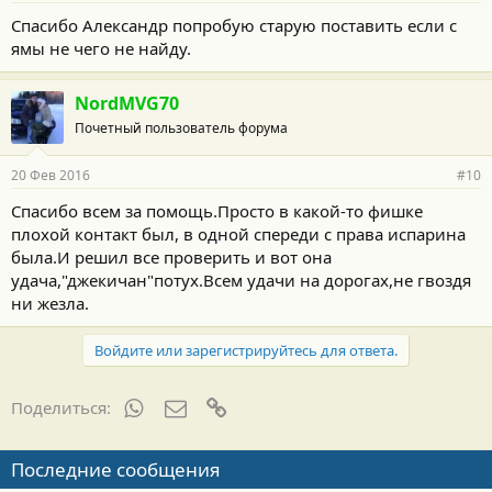
о
Спасибо Александр попробую старую поставить если с
с
ямы не чего не найду.
т
и
:
NordMVG70
Почетный пользователь форума
20 Фев 2016
#10
Спасибо всем за помощь.Просто в какой-то фишке
плохой контакт был, в одной спереди с права испарина
была.И решил все проверить и вот она
удача,"джекичан"потух.Всем удачи на дорогах,не гвоздя
ни жезла.
Войдите или зарегистрируйтесь для ответа.
WhatsApp
Электронная почта
Ссылка
Поделиться:
Последние сообщения