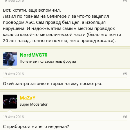
19 Фев 2016
#4
Вот, кстати, еще вспомнил.
Лазил по говнам на Селигере и за что-то зацепил
проводом АБС. Сам провод был цел, а изоляция
нарушена. И надо-же, этим самым местом проводок
касался какой-то металлической части (было это почти
20 лет назад, точно не помню, чего провод касался).
NordMVG70
Почетный пользователь форума
19 Фев 2016
#5
Окей завтра загоню в гараж на яму посмотрю.
MaZaY
Super Moderator
19 Фев 2016
#6
С приборкой ничего не делал?