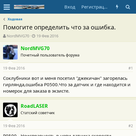
Вход
Регистрация
Ходовая
Помогите определить что за ошибка.
А
Д
NordMVG70
19 Фев 2016
в
а
т
т
NordMVG70
о
а
Почетный пользователь форума
р
н
т
а
19 Фев 2016
е
ч
#1
м
а
Соклубники вот и меня посетил "джекичан" загорелась
ы
л
гирлянда,ошибка P0500.Что за датчик и где находится и
а
номерок для заказа в экзисте.
RoadLASER
Статский советчик
19 Фев 2016
#2
P0500 - Неисправность в цепи датчика скорости.