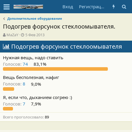
Вход
Регистрация
Дополнительное оборудование
Подогрев форсунок стеклоомывателя.
А
Д
MaZaY
5 Фев 2013
в
а
т
Подогрев форсунок стеклоомывателя
т
о
а
р
н
Нужная вещь, надо ставить
т
а
Голосов:
74
83,1%
е
ч
м
а
ы
л
Вещь бесполезная, нафиг
а
Голосов:
8
9,0%
Я, если что, дыханием согрею :)
Голосов:
7
7,9%
Всего проголосовало
89