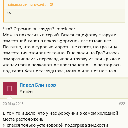
неБывалый написал(а):
Хм....
.
Что? Стремно выглядят? :mosking:
Можно покрасить в серый. Видел еще фотку снаружи:
замерзший капот а вокруг форсунок все оттаявшее.
Понятно, что в суровые морозы не спасет, но границу
замерзания отодвинет точно. Еще люди на ГраВитарах
заморачивались перекладывали трубку из под крыла и
утеплителя в подкапотное пространство. Но повторюсь,
под капот Хая не заглядывал, можно или нет не знаю.
Павел Блинков
П
Member
20 Мар 2013
#22
В том то и дело, что у нас форсунки в самом холодной
месте расположены.
Я спасся только установокой подогрева жидкости.