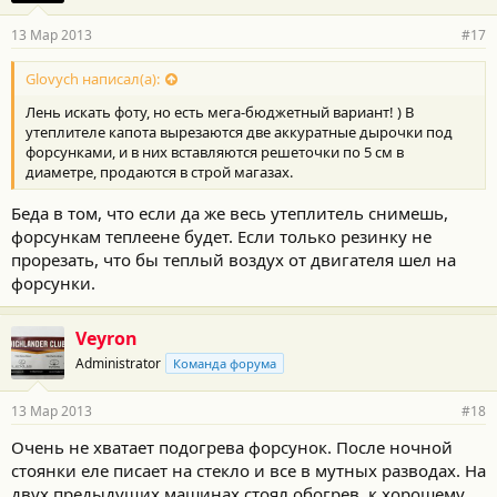
13 Мар 2013
#17
Glovych написал(а):
Лень искать фоту, но есть мега-бюджетный вариант! ) В
утеплителе капота вырезаются две аккуратные дырочки под
форсунками, и в них вставляются решеточки по 5 см в
диаметре, продаются в строй магазах.
Беда в том, что если да же весь утеплитель снимешь,
форсункам теплеене будет. Если только резинку не
прорезать, что бы теплый воздух от двигателя шел на
форсунки.
Veyron
Administrator
Команда форума
13 Мар 2013
#18
Очень не хватает подогрева форсунок. После ночной
стоянки еле писает на стекло и все в мутных разводах. На
двух предыдущих машинах стоял обогрев, к хорошему