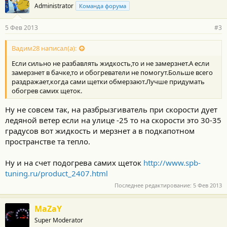
Administrator
Команда форума
5 Фев 2013
#3
Вадим28 написал(а):
Если сильно не разбавлять жидкость,то и не замерзнет.А если
замерзнет в бачке,то и обогреватели не помогут.Больше всего
раздражает,когда сами щетки обмерзают.Лучше придумать
обогрев самих щеток.
Ну не совсем так, на разбрызгиватель при скорости дует
ледяной ветер если на улице -25 то на скорости это 30-35
градусов вот жидкость и мерзнет а в подкапотном
пространстве та тепло.
Ну и на счет подогрева самих щеток
http://www.spb-
tuning.ru/product_2407.html
Последнее редактирование:
5 Фев 2013
MaZaY
Super Moderator