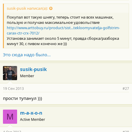
susik-pusik написал(а):
Покупал вот такую шнягу, теперь стоит на всех машинах,
пользую и получаю максимальное удовольствие
http://www.arttobuy.ru/product/sist...tekloomyvatelja-golfstrim-
carax-ctr-crx-7012/
Установка занимает около 5 минут, правда сборка/разборка
минут 30, с пивом конечно же )))
Это сюда надо было...
susik-pusik
Member
19 Сен 2013
#27
прости тупанул )))
m-a-x-o-n
M
Active Member