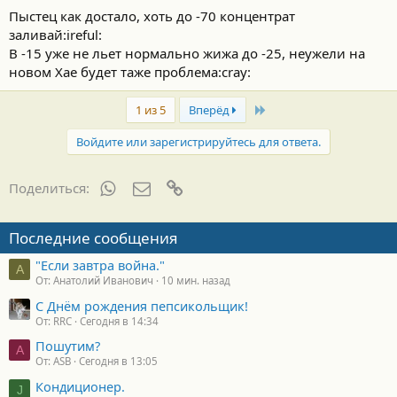
Пыстец как достало, хоть до -70 концентрат
заливай:ireful:
В -15 уже не льет нормально жижа до -25, неужели на
новом Хае будет таже проблема:cray:
Last
1 из 5
Вперёд
Войдите или зарегистрируйтесь для ответа.
WhatsApp
Электронная почта
Ссылка
Поделиться:
Последние сообщения
"Если завтра война."
А
От: Анатолий Иванович
10 мин. назад
С Днём рождения пепсикольщик!
От: RRC
Сегодня в 14:34
Пошутим?
A
От: ASB
Сегодня в 13:05
Кондиционер.
J