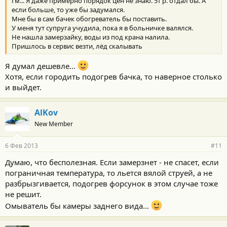
Гм... Я даже примерно порядок цен не знаю. 5т р. отдал бы. А
если больше, то уже бы задумался.
Мне бы в сам бачек обогреватель бы поставить.
У меня тут супруга учудила, пока я в больничке валялся.
Не нашла замерзайку, воды из под крана налила.
Пришлось в сервис везти, лёд скалывать
Я думал дешевле...
Хотя, если городить подогрев бачка, то наверное столько
и выйдет.
AlKov
New Member
6 Фев 2013
#11
Думаю, что бесполезная. Если замерзнет - не спасет, если
пограничная температура, то льется вялой струей, а не
разбрызгивается, подогрев форсунок в этом случае тоже
не решит.
Омыватель бы камеры заднего вида...