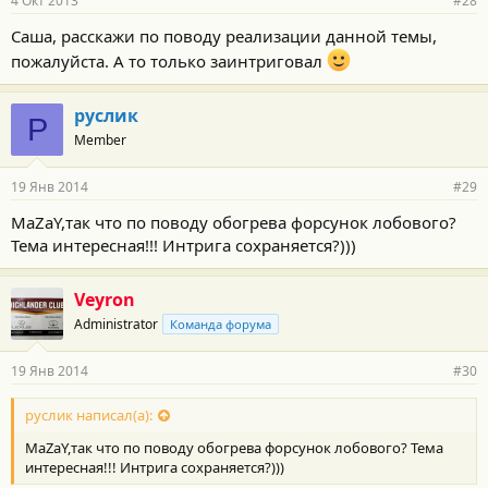
4 Окт 2013
#28
Саша, расскажи по поводу реализации данной темы,
пожалуйста. А то только заинтриговал
руслик
Р
Member
19 Янв 2014
#29
MaZaY,так что по поводу обогрева форсунок лобового?
Тема интересная!!! Интрига сохраняется?)))
Veyron
Administrator
Команда форума
19 Янв 2014
#30
руслик написал(а):
MaZaY,так что по поводу обогрева форсунок лобового? Тема
интересная!!! Интрига сохраняется?)))