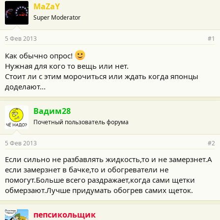
MaZaY
Super Moderator
5 Фев 2013
#1
Как обычно опрос!
Нужная для кого то вещь или нет.
Стоит ли с этим морочиться или ждать когда японцы
доделают...
Вадим28
Почетный пользователь форума
5 Фев 2013
#2
Если сильно не разбавлять жидкость,то и не замерзнет.А
если замерзнет в бачке,то и обогреватели не
помогут.Больше всего раздражает,когда сами щетки
обмерзают.Лучше придумать обогрев самих щеток.
пепсикольщик