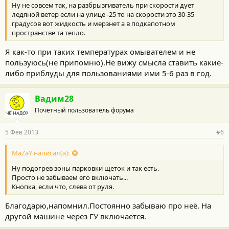
Ну не совсем так, на разбрызгиватель при скорости дует
и
:
ледяной ветер если на улице -25 то на скорости это 30-35
градусов вот жидкость и мерзнет а в подкапотном
пространстве та тепло.
Я как-то при таких температурах омывателем и не
пользуюсь(не припомню).Не вижу смысла ставить какие-
либо приблуды для пользованиями ими 5-6 раз в год.
Вадим28
Почетный пользователь форума
5 Фев 2013
#6
MaZaY написал(а):
Ну подогрев зоны парковки щеток и так есть.
Просто не забываем его включать...
Кнопка, если что, слева от руля.
Благодарю,напомнил.Постоянно забываю про неё. На
другой машине через ГУ включается.