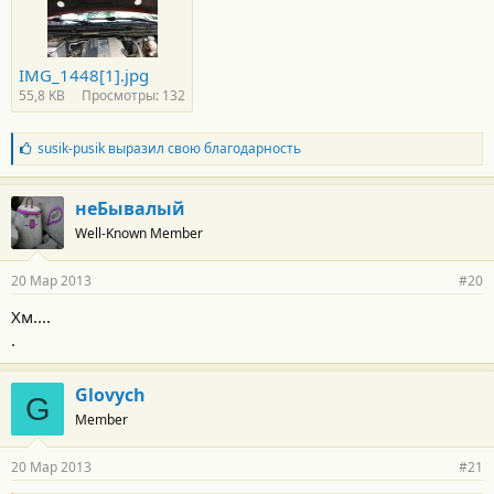
IMG_1448[1].jpg
55,8 KB
Просмотры: 132
Б
susik-pusik
выразил свою благодарность
л
а
г
неБывалый
о
Well-Known Member
д
а
р
20 Мар 2013
#20
н
о
Хм....
с
.
т
и
:
Glovych
G
Member
20 Мар 2013
#21