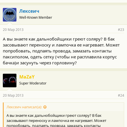
Лексеич
Well-Known Member
20 Мар 2013
#23
А вы знаете как дальнобойщики греют соляру? В бак
засовывают переноску и лампочка ее нагревает. Может
попробовать, подпаять провода, замазать контакты
паксиполом, одеть сетку (чтобы не расплавила корпус
бачка)и засунуть через горловину?
MaZaY
Super Moderator
20 Мар 2013
#24
Лексеич написал(а):
А вы знаете как дальнобойщики греют соляру? В бак
засовывают переноску и лампочка ее нагревает. Может
попробовать, подпаять провода, замазать контакты