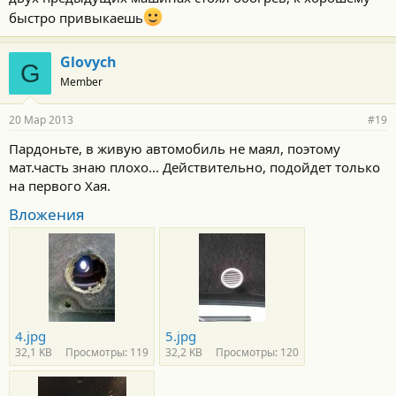
быстро привыкаешь
Glovych
G
Member
20 Мар 2013
#19
Пардоньте, в живую автомобиль не маял, поэтому
мат.часть знаю плохо... Действительно, подойдет только
на первого Хая.
Вложения
4.jpg
5.jpg
32,1 KB
Просмотры: 119
32,2 KB
Просмотры: 120