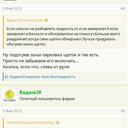
5 Фев 2013
#4
Вадим28 написал(а):
Если сильно не разбавлять жидкость,то и не замерзнет.А если
замерзнет в бачке,то и обогреватели не помогут.Больше всего
раздражает,когда сами щетки обмерзают.Лучше придумать
обогрев самих щеток.
Ну подогрев зоны парковки щеток и так есть.
Просто не забываем его включать...
Кнопка, если что, слева от руля.
Б
Вадим28
выразил свою благодарность
л
а
г
Вадим28
о
Почетный пользователь форума
д
а
р
5 Фев 2013
#5
н
о
с
пепсикольщик написал(а):
т