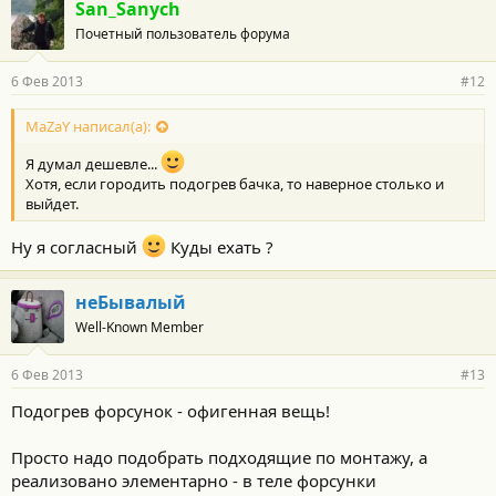
San_Sanych
Почетный пользователь форума
6 Фев 2013
#12
MaZaY написал(а):
Я думал дешевле...
Хотя, если городить подогрев бачка, то наверное столько и
выйдет.
Ну я согласный
Куды ехать ?
неБывалый
Well-Known Member
6 Фев 2013
#13
Подогрев форсунок - офигенная вещь!
Просто надо подобрать подходящие по монтажу, а
реализовано элементарно - в теле форсунки