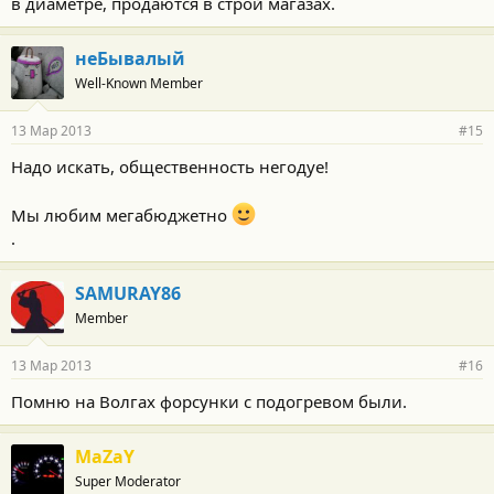
в диаметре, продаются в строй магазах.
неБывалый
Well-Known Member
13 Мар 2013
#15
Надо искать, общественность негодуе!
Мы любим мегабюджетно
.
SAMURAY86
Member
13 Мар 2013
#16
Помню на Волгах форсунки с подогревом были.
MaZaY
Super Moderator