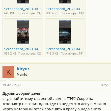
Screenshot_20210422_155749_ru.farpost.android.app.jpg
Screenshot_20210422_155816_ru.farpost.android.app.jpg
698 KB
Просмотры: 137
834,6 KB
Просмотры: 133
Screenshot_20210422_155824_ru.farpost.android.app.jpg
Screenshot_20210422_155757_ru.farpost.android.app.jpg
839,2 KB
Просмотры: 125
718,5 KB
Просмотры: 141
Kiryus
K
Member
19 Июн 2021
#756
Друзья добрый день!
а где найти тему с заменой ламп в ПТФ? Скоро на
техосмотр не горит одна. где то видел что левую можно
через моторный отсек поменять а правую надо снизу