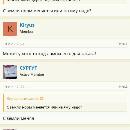
С земли норм меняется или на яму надо?
Kiryus
K
Member
19 Июн 2021
#763
Может у кого то код лампы есть для заказа?
СУРГУТ
Active Member
19 Июн 2021
#764
Kiryus написал(а):
С земли норм меняется или на яму надо?
С земли менял