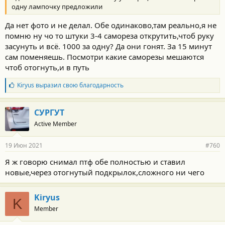
одну лампочку предложили
Да нет фото и не делал. Обе одинаково,там реально,я не
помню ну чо то штуки 3-4 самореза открутить,чтоб руку
засунуть и всё. 1000 за одну? Да они гонят. За 15 минут
сам поменяешь. Посмотри какие саморезы мешаются
чтоб отогнуть,и в путь
Б
Kiryus
выразил свою благодарность
л
а
г
СУРГУТ
о
Active Member
д
а
р
19 Июн 2021
#760
н
о
Я ж говорю снимал птф обе полностью и ставил
с
новые,через отогнутый подкрылок,сложного ни чего
т
и
:
Kiryus
K
Member