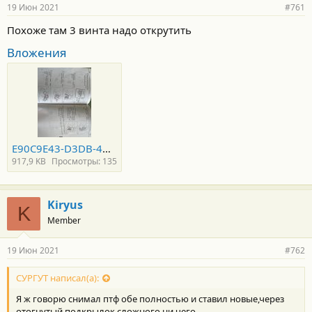
19 Июн 2021
#761
Похоже там 3 винта надо открутить
Вложения
E90C9E43-D3DB-4A2F-9934-4028B3DBFCBA.jpeg
917,9 KB
Просмотры: 135
Kiryus
K
Member
19 Июн 2021
#762
СУРГУТ написал(а):
Я ж говорю снимал птф обе полностью и ставил новые,через
отогнутый подкрылок,сложного ни чего