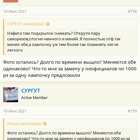
19 Июн 2021
#758
СУРГУТ написал(а):
Нафига там подкрылок снимать? Открути пару
саморезов,отогни немного и меняй. Я полностью птф так
менял обе,а лампочку уж тем более так поменять легче
легкого
Фото остались? Долго по времени вышло? Меняются обе
одинаково? Что-то мне за замену у неофициалов по 1000
рэ за одну лампочку предложили
СУРГУТ
Active Member
19 Июн 2021
#759
Kiryus написал(а):
Фото остались? Долго по времени вышло? Меняются обе
одинаково? Что-то мне за замену у неофициалов по 1000 рэ за