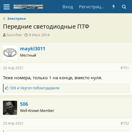
Вход
Регистрация
Электрика
Передние светодиодные ПТФ
А
Д
Scorcher
8 Июл 2014
в
а
т
т
maykl3011
о
а
Местный
р
н
т
а
е
ч
20 Апр 2021
#751
м
а
ы
л
Теже номера, только 1 на конце, вместо нуля.
а
Б
506
и
Veyron
поблагодарили
л
а
г
506
о
Well-Known Member
д
а
р
20 Апр 2021
#752
н
о