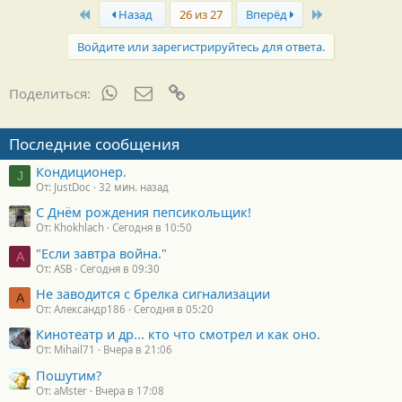
First
Last
Назад
26 из 27
Вперёд
Войдите или зарегистрируйтесь для ответа.
WhatsApp
Электронная почта
Ссылка
Поделиться:
Последние сообщения
Кондиционер.
J
От: JustDoc
32 мин. назад
С Днём рождения пепсикольщик!
От: Khokhlach
Сегодня в 10:50
"Если завтра война."
A
От: ASB
Сегодня в 09:30
Не заводится с брелка сигнализации
А
От: Александр186
Сегодня в 05:20
Кинотеатр и др... кто что смотрел и как оно.
От: Mihail71
Вчера в 21:06
Пошутим?
От: aMster
Вчера в 17:08