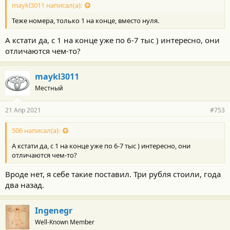
с
maykl3011 написал(а):
т
Теже номера, только 1 на конце, вместо нуля.
и
:
А кстати да, с 1 на конце уже по 6-7 тыс ) интересно, они
отличаются чем-то?
maykl3011
Местный
21 Апр 2021
#753
506 написал(а):
А кстати да, с 1 на конце уже по 6-7 тыс ) интересно, они
отличаются чем-то?
Вроде нет, я себе такие поставил. Три рубля стоили, года
два назад.
Ingenegr
Well-Known Member