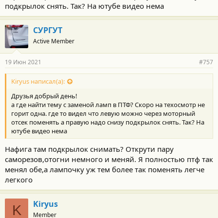
подкрылок снять. Так? На ютубе видео нема
СУРГУТ
Active Member
19 Июн 2021
#757
Kiryus написал(а):
Друзья добрый день!
а где найти тему с заменой ламп в ПТФ? Скоро на техосмотр не
горит одна. где то видел что левую можно через моторный
отсек поменять а правую надо снизу подкрылок снять. Так? На
ютубе видео нема
Нафига там подкрылок снимать? Открути пару
саморезов,отогни немного и меняй. Я полностью птф так
менял обе,а лампочку уж тем более так поменять легче
легкого
Kiryus
K
Member