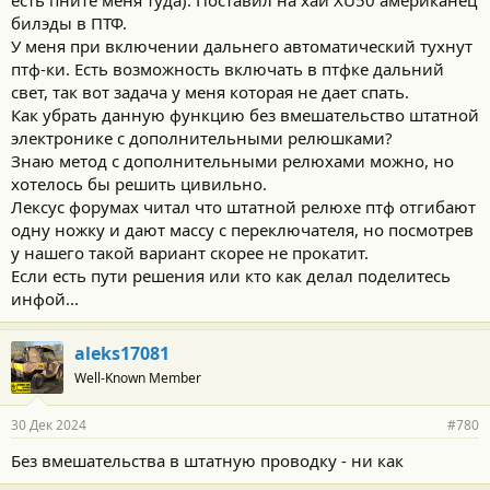
:
билэды в ПТФ.
У меня при включении дальнего автоматический тухнут
птф-ки. Есть возможность включать в птфке дальний
свет, так вот задача у меня которая не дает спать.
Как убрать данную функцию без вмешательство штатной
электронике с дополнительными релюшками?
Знаю метод с дополнительными релюхами можно, но
хотелось бы решить цивильно.
Лексус форумах читал что штатной релюхе птф отгибают
одну ножку и дают массу с переключателя, но посмотрев
у нашего такой вариант скорее не прокатит.
Если есть пути решения или кто как делал поделитесь
инфой...
aleks17081
Well-Known Member
30 Дек 2024
#780
Без вмешательства в штатную проводку - ни как