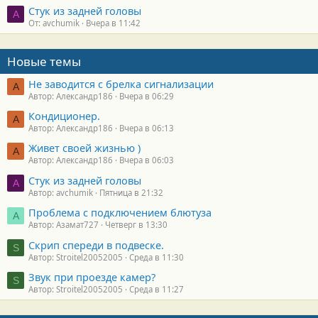
Стук из задней головы
A
От: avchumik
Вчера в 11:42
Новые темы
Не заводится с брелка сигнализации
А
Автор: Александр186
Вчера в 06:29
Кондиционер.
А
Автор: Александр186
Вчера в 06:13
Живет своей жизнью )
А
Автор: Александр186
Вчера в 06:03
Стук из задней головы
A
Автор: avchumik
Пятница в 21:32
Проблема с подключением блютуза
А
Автор: Азамат727
Четверг в 13:30
Скрип спереди в подвеске.
S
Автор: Stroitel20052005
Среда в 11:30
Звук при проезде камер?
S
Автор: Stroitel20052005
Среда в 11:27