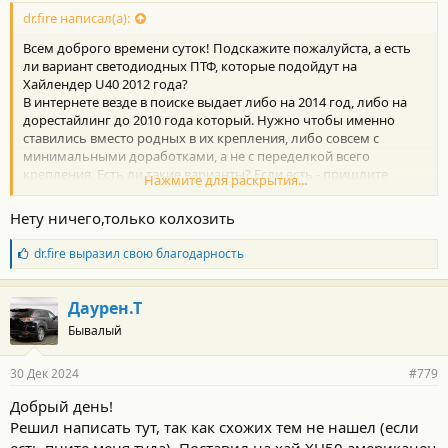
dr.fire написал(а):
Всем доброго времени суток! Подскажите пожалуйста, а есть
ли вариант светодиодных ПТФ, которые подойдут на
Хайлендер U40 2012 года?
В интернете везде в поиске выдает либо на 2014 год, либо на
дорестайлинг до 2010 года который. Нужно чтобы именно
ставились вместо родных в их крепления, либо совсем с
минимальными доработками, а не с переделкой всего
крепления. Есть ли такие варианты? Если есть - пришлите
Нажмите для раскрытия...
пожалуйста ссылку или хотя бы название. Спасибо!
Нету ничего,только колхозить
Б
dr.fire
выразил свою благодарность
л
а
г
Даурен.Т
о
Бывалый
д
а
р
30 Дек 2024
#779
н
о
Добрый день!
с
Решил написать тут, так как схожих тем не нашел (если
т
и
есть пните меня туда). Поставил на хай XU50 американец