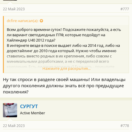
22 Май 2023
#777
dr.fire написал(а):
Всем доброго времени суток! Подскажите пожалуйста, а есть
ли вариант светодиодных ПТФ, которые подойдут на
Хайлендер U40 2012 года?
В интернете везде в поиске выдает либо на 2014 год, либо на
дорестайлинг до 2010 года который. Нужно чтобы именно
ставились вместо родных в их крепления, либо совсем с
минимальными доработками, а не с переделкой всего
крепления. Есть ли такие варианты? Если есть - пришлите
Нажмите для раскрытия...
пожалуйста ссылку или хотя бы название. Спасибо!
Ну так спроси в разделе своей машины! Или владельцы
другого поколения должны знать всё про предыдущие
поколения?
СУРГУТ
Active Member
22 Май 2023
#778