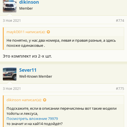
dikinson
Member
3 Ноя 2021
#774
maykl3011 написал(а):
Не понятно, у нас два номера, левая и правая разные, а здесь
похоже одинаковые .
Это комплект из 2-х шт.
Sever11
Well-Known Member
3 Ноя 2021
#775
dikinson написал(а):
Подскажите, если в описании перечислены вот такие модели
тойоты и лексуса,
Посмотреть вложение 79979
то значит и на хай14 подойдёт?