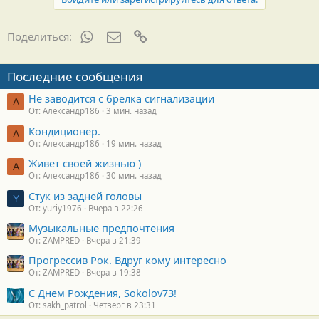
WhatsApp
Электронная почта
Ссылка
Поделиться:
Последние сообщения
Не заводится с брелка сигнализации
А
От: Александр186
3 мин. назад
Кондиционер.
А
От: Александр186
19 мин. назад
Живет своей жизнью )
А
От: Александр186
30 мин. назад
Стук из задней головы
Y
От: yuriy1976
Вчера в 22:26
Музыкальные предпочтения
От: ZAMPRED
Вчера в 21:39
Прогрессив Рок. Вдруг кому интересно
От: ZAMPRED
Вчера в 19:38
С Днем Рождения, Sokolov73!
От: sakh_patrol
Четверг в 23:31