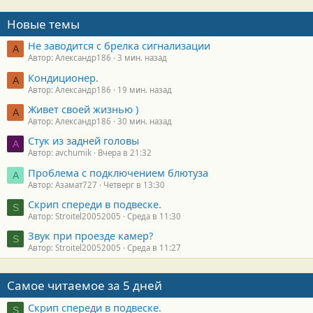
Новые темы
Не заводится с брелка сигнализации
А
Автор: Александр186
3 мин. назад
Кондиционер.
А
Автор: Александр186
19 мин. назад
Живет своей жизнью )
А
Автор: Александр186
30 мин. назад
Стук из задней головы
A
Автор: avchumik
Вчера в 21:32
Проблема с подключением блютуза
А
Автор: Азамат727
Четверг в 13:30
Скрип спереди в подвеске.
S
Автор: Stroitel20052005
Среда в 11:30
Звук при проезде камер?
S
Автор: Stroitel20052005
Среда в 11:27
Самое читаемое за 5 дней
Скрип спереди в подвеске.
S