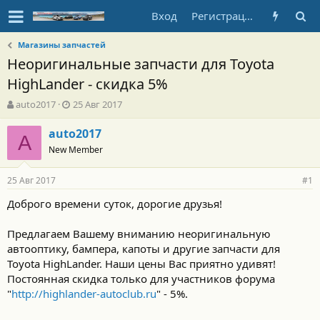
Вход
Регистрация
Магазины запчастей
Неоригинальные запчасти для Toyota
HighLander - скидка 5%
А
Д
auto2017
25 Авг 2017
в
а
т
т
auto2017
A
о
а
New Member
р
н
т
а
25 Авг 2017
е
ч
#1
м
а
Доброго времени суток, дорогие друзья!
ы
л
а
Предлагаем Вашему вниманию неоригинальную
автооптику, бампера, капоты и другие запчасти для
Toyota HighLander. Наши цены Вас приятно удивят!
Постоянная скидка только для участников форума
"
http://highlander-autoclub.ru
" - 5%.