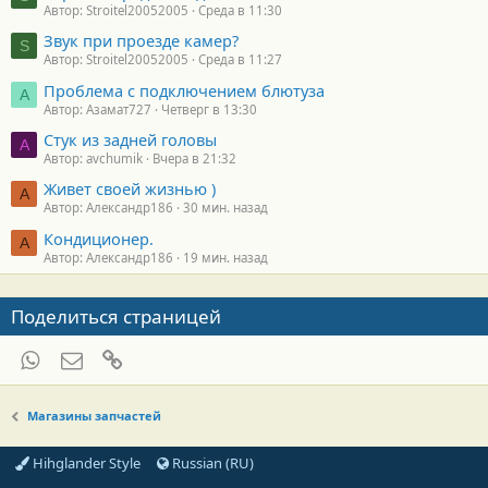
Автор: Stroitel20052005
Среда в 11:30
Звук при проезде камер?
S
Автор: Stroitel20052005
Среда в 11:27
Проблема с подключением блютуза
А
Автор: Азамат727
Четверг в 13:30
Стук из задней головы
A
Автор: avchumik
Вчера в 21:32
Живет своей жизнью )
А
Автор: Александр186
30 мин. назад
Кондиционер.
А
Автор: Александр186
19 мин. назад
Поделиться страницей
WhatsApp
Электронная почта
Ссылка
Магазины запчастей
Hihglander Style
Russian (RU)