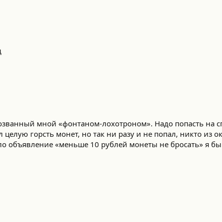
д
озванный мной «фонтаном-лохотроном». Надо попасть на с
л целую горсть монет, но так ни разу и не попал, никто из 
ело объявление «меньше 10 рублей монеты не бросать» я бы 