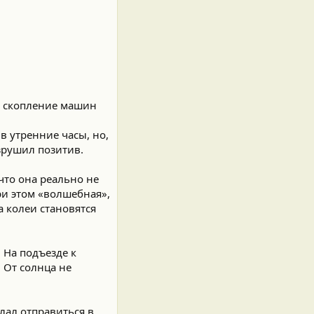
сь скопление машин
в утренние часы, но,
зрушил позитив.
 что она реально не
ри этом «волшебная»,
а колеи становятся
 На подъезде к
 От солнца не
лал отправиться в