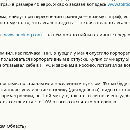
раф в размере 40 евро. Я свою заказал вот здесь
www.tollti
ома, найдут при пересечении границы — возьмут штраф, ест
 потому что то, что легально здесь — не обязательно легаль
йт
www.booking.com
– на нём можно найти отличные предло
спомнил, как полчаса ГПРС в Турции у меня опустило корпора
 пользоваться корпоративным в отпуске. Купил сим-карту Si
е отказывал себе в ГПРС и звонкам в Россию, потратил за вс
 постами, по странам или населённым пунктам. Фотки буду
ниатюре, увеличение по клику (для удобства), видео с ють
арезал ролики, по 1-ой минуте, так что, если не очень удо
к составит где то 10% от всего отснятого материала.
ая Область)