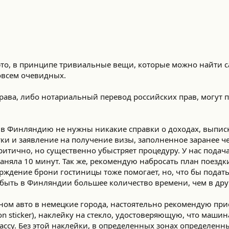
 это, в принципе тривиальные вещи, которые можно найти 
овсем очевидных.
ава, либо нотариальный перевод российских прав, могут 
в Финляндию не нужны никакие справки о доходах, выписка
тки и заявление на получение визы, заполненное заранее ч
критично, но существенно убыстряет процедуру. У нас подач
заняла 10 минут. Так же, рекомендую набросать план поездк
рждение брони гостиницы тоже помогает, но, что бы подат
обыть в Финляндии большее количество времени, чем в дру
чном авто в немецкие города, настоятельно рекомендую при
on sticker), наклейку на стекло, удостоверяющую, что машин
ссу. Без этой наклейки, в определенных зонах определенн