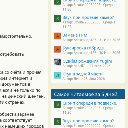
S
Автор: Stroitel20052005
Среда в
11:30
Звук при проезде камер?
S
Автор: Stroitel20052005
Среда в
11:27
Замена ГРМ
самостоятельно.
А
Автор: Александр186
31 Июл 2026
Буксировка гибрида
А
Автор: Александр186
30 Июл 2026
потребовать
С Днём рождения Yugin!
Автор: Mihail71
27 Июл 2026
 со счёта и прочая
Стук в задней части
Л
ерез интернет и
Автор: Лекс
25 Июл 2026
а документов в
и если не только по
Самое читаемое за 5 дней
ь на финский шенген,
гих странах.
Скрип спереди в подвеске.
S
Автор: Stroitel20052005
Среда в
11:30
обрести заранее
а соответствует
Звук при проезде камер?
S
ых немецких городов
Автор: Stroitel20052005
Среда в