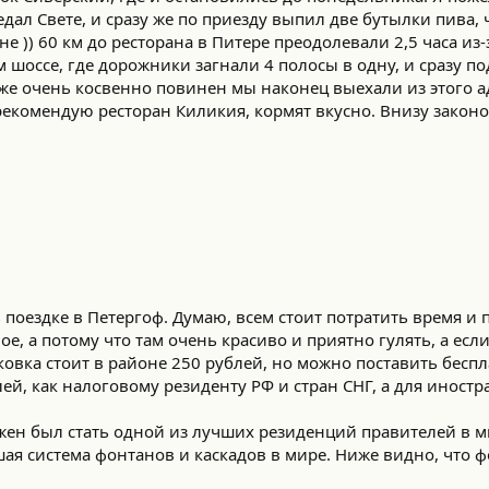
едал Свете, и сразу же по приезду выпил две бутылки пива, 
е )) 60 км до ресторана в Питере преодолевали 2,5 часа из
 шоссе, где дорожники загнали 4 полосы в одну, и сразу по
же очень косвенно повинен мы наконец выехали из этого а
 рекомендую ресторан Киликия, кормят вкусно. Внизу зако
оездке в Петергоф. Думаю, всем стоит потратить время и п
ое, а потому что там очень красиво и приятно гулять, а есл
ковка стоит в районе 250 рублей, но можно поставить беспл
й, как налоговому резиденту РФ и стран СНГ, а для иностра
ен был стать одной из лучших резиденций правителей в мир
шая система фонтанов и каскадов в мире. Ниже видно, что 