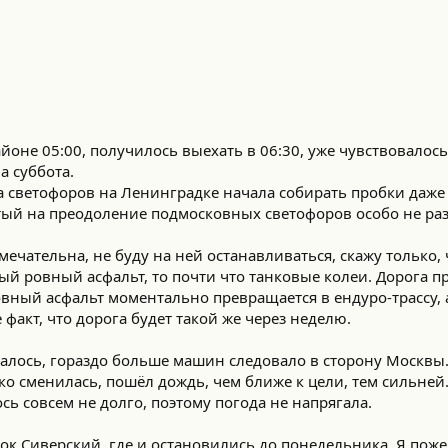
йоне 05:00, получилось выехать в 06:30, уже чувствовало
а суббота.
а светофоров на Ленинградке начала собирать пробки даже 
итый на преодоление подмосковных светофоров особо не ра
мечательна, не буду на ней останавливаться, скажу только,
ый ровный асфальт, то почти что танковые колеи. Дорога п
овный асфальт моментально превращается в ендуро-трассу, 
факт, что дорога будет такой же через неделю.
алось, гораздо больше машин следовало в сторону Москвы.
ко сменилась, пошёл дождь, чем ближе к цели, тем сильней.
ось совсем не долго, поэтому погода не напрягала.
лок Сиверский, где и остановились до понедельника. Я поже