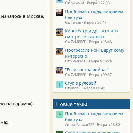
От: swyazist
Вчера в 22:03
Проблема с подключением
 началось в Москве,
блютуза
От: Tarzan
Вчера в 20:47
Кинотеатр и др... кто что
смотрел и как оно.
От: ZAMPRED
Вчера в 18:48
Прогрессив Рок. Вдруг кому
интересно
От: ZAMPRED
Вчера в 18:24
"Если завтра война."
От: ZAMPRED
Вчера в 09:37
Стук в рулевой
I
От: IgorK
Вчера в 08:48
ли на паромах),
Новые темы
Проблема с подключением
А
блютуза
мах.
Автор: Азамат727
Вчера в 13:30
Скрип спереди в подвеске.