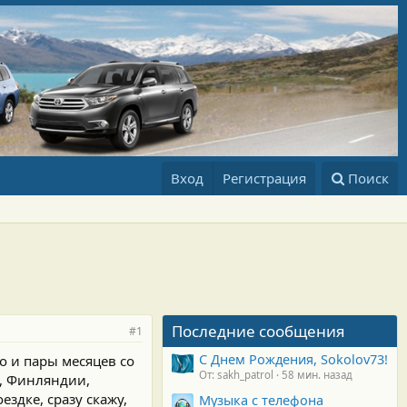
Вход
Регистрация
Поиск
Последние сообщения
#1
С Днем Рождения, Sokolov73!
о и пары месяцев со
От: sakh_patrol
58 мин. назад
и, Финляндии,
здке, сразу скажу,
Музыка с телефона