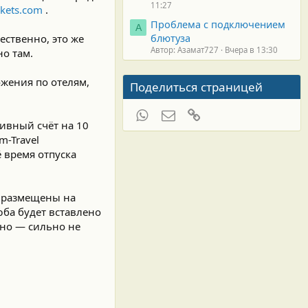
11:27
ckets.com
.
Проблема с подключением
А
блютуза
ественно, это же
Автор: Азамат727
Вчера в 13:30
но там.
жения по отелям,
Поделиться страницей
WhatsApp
Электронная почта
Ссылка
тивный счёт на 10
m-Travel
ё время отпуска
т размещены на
юба будет вставлено
бно — сильно не