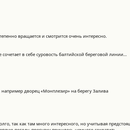
тепенно вращается и смотрится очень интересно.
 сочетает в себе суровость балтийской береговой линии...
к например дворец «Монплезир» на берегу Залива
олго, так как там много интересного, но учитывая предст
теплую погоду, прогулку пришлось немного сократить.