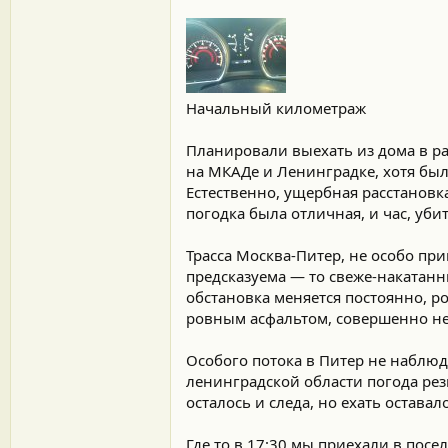
Начальный километраж
Планировали выехать из дома в ра
на МКАДе и Ленинградке, хотя был
Естественно, ущербная расстановк
погодка была отличная, и час, уб
Трасса Москва-Питер, не особо при
предсказуема — то свеже-накатанн
обстановка меняется постоянно, р
ровным асфальтом, совершенно не 
Особого потока в Питер не наблюд
ленинградской области погода рез
осталось и следа, но ехать оставал
Где то в 17:30 мы приехали в посе