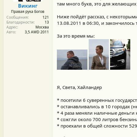
м
а
там много букв, это для желающих
Викинг
ы
л
Правая рука Богов
а
Ниже пойдёт рассказ, с некоторым
Сообщения
121
Благодарности
13
13.08.2011 в 06:30, и закончилось т
Адрес
Москва
Авто
3,5 AWD 2011
За это время мы:
Я, Света, Хайландер
* посетили 6 суверенных государст
* останавливались в 10 городах (н
* 4 раза меняли наличные деньги
* сожгли около 700 литров бензин
* проехали в общей сложности 529