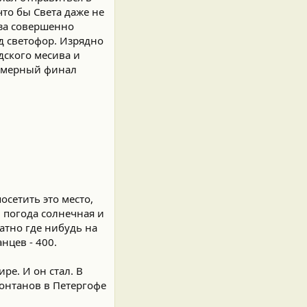
что бы Света даже не
-за совершенно
д светофор. Изрядно
дского месива и
номерный финал
осетить это место,
и погода солнечная и
атно где нибудь на
нцев - 400.
е. И он стал. В
фонтанов в Петергофе