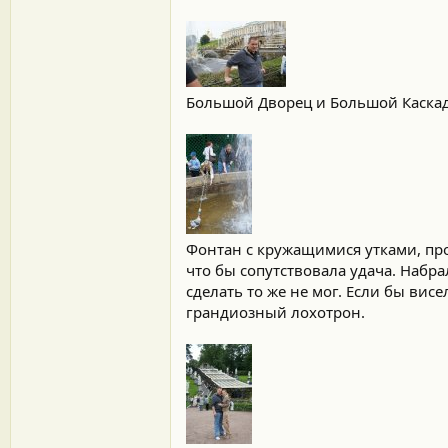
Большой Дворец и Большой Каска
Фонтан с кружащимися утками, пр
что бы сопутствовала удача. Набра
сделать то же не мог. Если бы вис
грандиозный лохотрон.