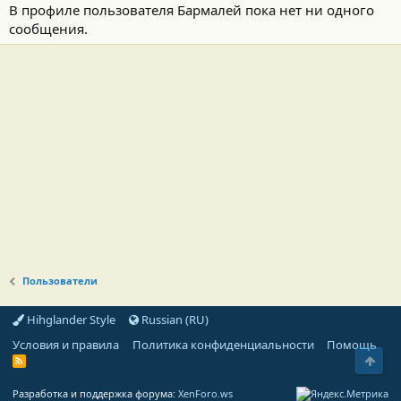
В профиле пользователя Бармалей пока нет ни одного
сообщения.
Пользователи
Hihglander Style
Russian (RU)
Условия и правила
Политика конфиденциальности
Помощь
Свер
R
S
S
Разработка и поддержка форума:
XenForo.ws