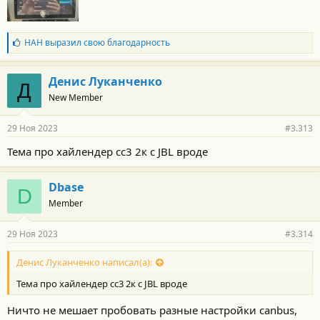
Б
НАН
выразил свою благодарность
л
а
г
Денис Луканченко
Д
о
New Member
д
а
р
29 Ноя 2023
#3.313
н
о
Тема про хайлендер сс3 2к с JBL вроде
с
т
и
Dbase
:
D
Member
29 Ноя 2023
#3.314
Денис Луканченко написал(а):
Тема про хайлендер сс3 2к с JBL вроде
Ничто не мешает пробовать разные настройки canbus,