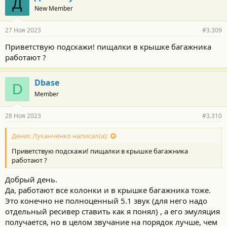
Д
о
New Member
д
а
р
27 Ноя 2023
#3.309
н
о
Приветствую подскажи! пищалки в крышке багажника
с
работают ?
т
и
:
Dbase
D
Member
28 Ноя 2023
#3.310
Денис Луканченко написал(а):
Приветствую подскажи! пищалки в крышке багажника
работают ?
Добрый день.
Да, работают все колонки и в крышке багажника тоже.
Это конечно не полноценный 5.1 звук (для него надо
отдельный ресивер ставить как я понял) , а его эмуляция
получается, но в целом звучание на порядок лучше, чем