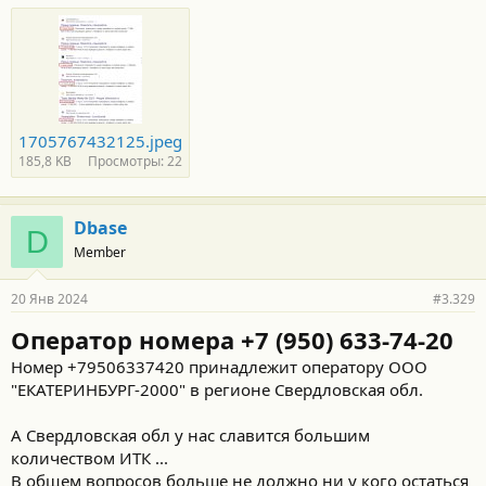
1705767432125.jpeg
185,8 KB
Просмотры: 22
Dbase
D
Member
20 Янв 2024
#3.329
Оператор номера +7 (950) 633-74-20
Номер +79506337420 принадлежит оператору ООО
"ЕКАТЕРИНБУРГ-2000" в регионе Свердловская обл.
А Свердловская обл у нас славится большим
количеством ИТК ...
В общем вопросов больше не должно ни у кого остаться