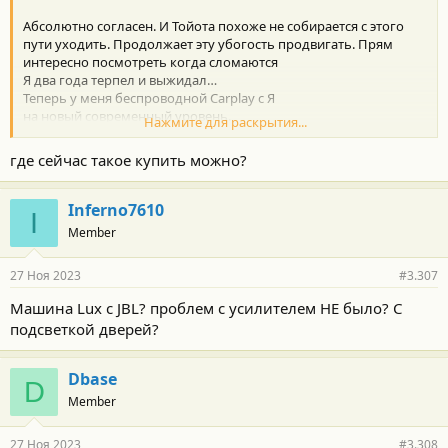
Абсолютно согласен. И Тойота похоже не собирается с этого
пути уходить. Продолжает эту убогость продвигать. Прям
интересно посмотреть когда сломаются
Я два года терпел и выжидал…
Теперь у меня беспроводной Carplay с Я
на новый современный уровень.
Нажмите для раскрытия...
Дальше замена акустики кроме шириков под стеклом. Самое
лучшее что есть из ОЕМ акустики JBL в Хае.
где сейчас такое купить можно?
Посмотреть вложение 80196
Inferno7610
I
Member
27 Ноя 2023
#3.307
Машина Lux с JBL? проблем с усилителем НЕ было? С
подсветкой дверей?
Dbase
D
Member
27 Ноя 2023
#3.308