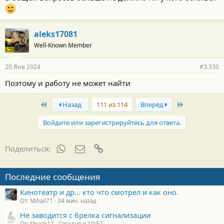
aleks17081
Well-Known Member
20 Янв 2024
#3.330
Поэтому и работу не может найти
First
Last
Назад
111 из 114
Вперёд
Войдите или зарегистрируйтесь для ответа.
WhatsApp
Электронная почта
Ссылка
Поделиться:
Последние сообщения
Кинотеатр и др... кто что смотрел и как оно.
От: Mihail71
34 мин. назад
Не заводится с брелка сигнализации
От: Shurik12
Сегодня в 19:57