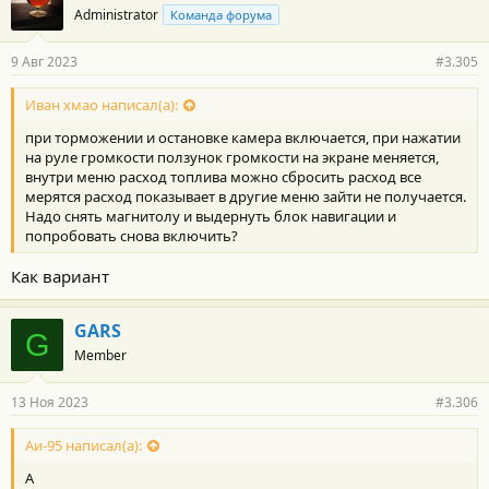
Administrator
Команда форума
9 Авг 2023
#3.305
Иван хмао написал(а):
при торможении и остановке камера включается, при нажатии
на руле громкости ползунок громкости на экране меняется,
внутри меню расход топлива можно сбросить расход все
мерятся расход показывает в другие меню зайти не получается.
Надо снять магнитолу и выдернуть блок навигации и
попробовать снова включить?
Как вариант
GARS
G
Member
13 Ноя 2023
#3.306
Аи-95 написал(а):
А