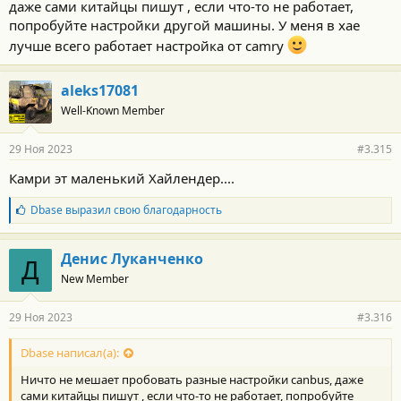
даже сами китайцы пишут , если что-то не работает,
попробуйте настройки другой машины. У меня в хае
лучше всего работает настройка от camry
aleks17081
Well-Known Member
29 Ноя 2023
#3.315
Камри эт маленький Хайлендер....
Б
Dbase
выразил свою благодарность
л
а
г
Денис Луканченко
Д
о
New Member
д
а
р
29 Ноя 2023
#3.316
н
о
с
Dbase написал(а):
т
Ничто не мешает пробовать разные настройки canbus, даже
и
:
сами китайцы пишут , если что-то не работает, попробуйте