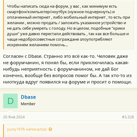
т
Чтобы написать сюда на форум, у вас , как минимум есть
и
:
смартфон/компьютер/ноутбук (нужное подчеркнуть) и
оплаченный интернет , либо мобильный интернет , то есть при
желании , можно продать / заложить указанное устройство и
не дать себе умереть с голоду. Но в целом, подобные "крики
души" уже давно перестали действовать , так как все больше и
чаще недобросовестные сограждане злоупотребляют
искреннем желанием помочь...
Согласен с Dbase. Странно это всё как-то. Человек даже
не форумчанин, я понял бы, если приключилась какая-
нибудь неприятность с форумчанином, не дай Бог
конечно, вообще без вопросов помог бы. А так кто-то из
ниоткуда вдруг появился на форуме и просит о помощи.
Dbase
D
Member
20 Янв 2024
#3.328
yuriy1976 написал(а):