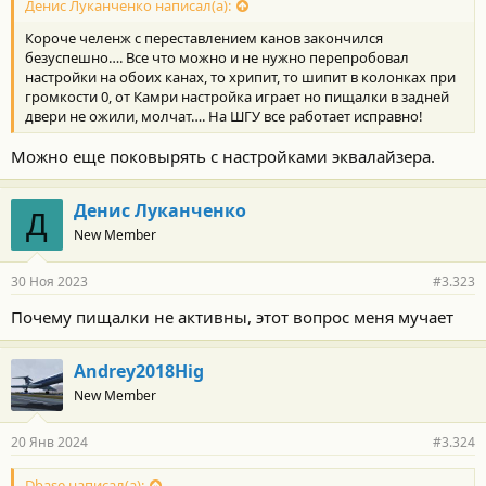
Денис Луканченко написал(а):
Короче челенж с переставлением канов закончился
безуспешно…. Все что можно и не нужно перепробовал
настройки на обоих канах, то хрипит, то шипит в колонках при
громкости 0, от Камри настройка играет но пищалки в задней
двери не ожили, молчат…. На ШГУ все работает исправно!
Можно еще поковырять с настройками эквалайзера.
Денис Луканченко
Д
New Member
30 Ноя 2023
#3.323
Почему пищалки не активны, этот вопрос меня мучает
Andrey2018Hig
New Member
20 Янв 2024
#3.324
Dbase написал(а):