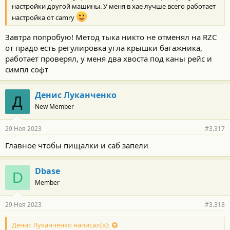
настройки другой машины. У меня в хае лучше всего работает
настройка от camry
Завтра попробую! Метод тыка никто не отменял на RZC
от прадо есть регулировка угла крышки багажника,
работает проверял, у меня два хвоста под каны рейс и
симпл софт
Денис Луканченко
Д
New Member
29 Ноя 2023
#3.317
Главное чтобы пищалки и саб запели
Dbase
D
Member
29 Ноя 2023
#3.318
Денис Луканченко написал(а):