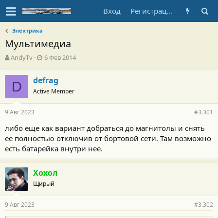
Вход
Регистрация
Электрика
Мультимедиа
А
Д
AndyTv
6 Фев 2014
в
а
т
т
defrag
о
D
а
Active Member
р
н
т
а
е
ч
9 Авг 2023
#3.301
м
а
ы
л
либо еще как вариант добраться до магнитолы и снять
а
ее полностью отключив от бортовой сети. Там возможно
есть батарейка внутри нее.
Хохол
Щирый
9 Авг 2023
#3.302