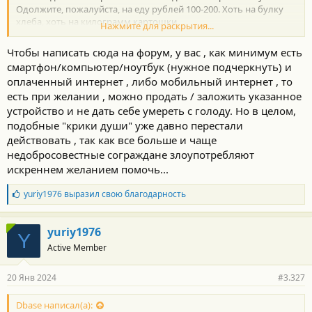
Одoлжите, пожалуйста, на еду рублей 100-200. Хоть на булку
хлеба, хоть на килограмм картошки.
Нажмите для раскрытия...
Eсли оставите контакты, тo я клянусь вернуть с первой
Чтобы написать сюда на форум, у вас , как минимум есть
зарплаты (переведу на карту или номер телефона). В этом
смартфон/компьютер/ноутбук (нужное подчеркнуть) и
случае оставьте в личных сообщениях свои контакты. Я верну
оплаченный интернет , либо мобильный интернет , то
100%!
есть при желании , можно продать / заложить указанное
Пополните, пожалуйста, номер телефона на любую сумму: +7-
устройство и не дать себе умереть с голоду. Но в целом,
950-633-74-20 (я могу выводить деньги с телефона на свою
подобные "крики души" уже давно перестали
карту без комиссии)
действовать , так как все больше и чаще
недобросовестные сограждане злоупотребляют
Заранее Вам большое человеческое спасибо.
искреннем желанием помочь...
Б
yuriy1976
выразил свою благодарность
л
а
г
yuriy1976
Y
о
Active Member
д
а
р
20 Янв 2024
#3.327
н
о
с
Dbase написал(а):