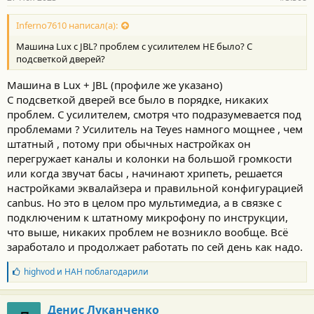
Inferno7610 написал(а):
Машина Lux с JBL? проблем с усилителем НЕ было? С
подсветкой дверей?
Машина в Lux + JBL (профиле же указано)
С подсветкой дверей все было в порядке, никаких
проблем. С усилителем, смотря что подразумевается под
проблемами ? Усилитель на Teyes намного мощнее , чем
штатный , потому при обычных настройках он
перегружает каналы и колонки на большой громкости
или когда звучат басы , начинают хрипеть, решается
настройками эквалайзера и правильной конфигурацией
canbus. Но это в целом про мультимедиа, а в связке с
подключеним к штатному микрофону по инструкции,
что выше, никаких проблем не возникло вообще. Всё
заработало и продолжает работать по сей день как надо.
Б
highvod
и
НАН
поблагодарили
л
а
г
Денис Луканченко