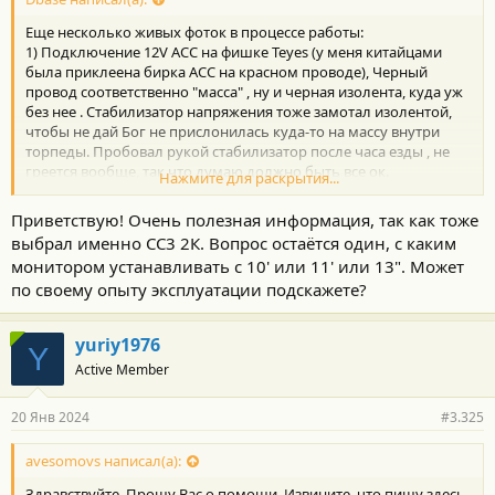
Еще несколько живых фоток в процессе работы:
1) Подключение 12V ACC на фишке Teyes (у меня китайцами
была приклеена бирка ACC на красном проводе), Черный
провод соответственно "масса" , ну и черная изолента, куда уж
без нее . Стабилизатор напряжения тоже замотал изолентой,
чтобы не дай Бог не прислонилась куда-то на массу внутри
торпеды. Пробовал рукой стабилизатор после часа езды , не
греется вообще, так что думаю должно быть все ок.
Нажмите для раскрытия...
Посмотреть вложение 89200
Приветствую! Очень полезная информация, так как тоже
2) Вот так припаял удлинители к проводам на 28-пиновой
выбрал именно СС3 2К. Вопрос остаётся один, с каким
фишке мультимедиа
монитором устанавливать с 10' или 11' или 13". Может
Красный "MIC+" (к голубому pin 5)
по своему опыту эксплуатации подскажете?
Желтый "MIC-" (к розовому pin 19)
Зеленый "MACC" +4.4V (к зеленому pin 4)
Белый "SGND" -4.4V (к серому pin 18)
yuriy1976
Посмотреть вложение 89201
Y
Active Member
В собранном уже виде ГУ Teyes CC3 2к
Посмотреть вложение 89202
20 Янв 2024
#3.325
avesomovs написал(а):
Здравствуйте. Прошу Вас о помощи. Извините, что пишу здесь,