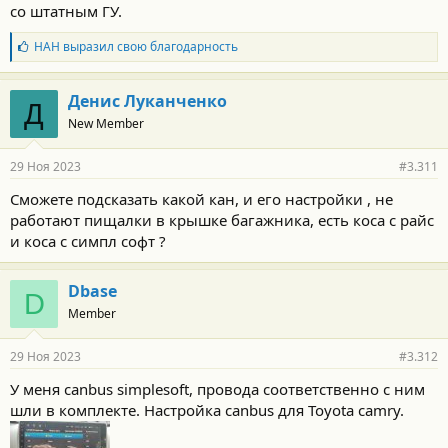
со штатным ГУ.
Б
НАН
выразил свою благодарность
л
а
г
Денис Луканченко
Д
о
New Member
д
а
р
29 Ноя 2023
#3.311
н
о
Сможете подсказать какой кан, и его настройки , не
с
работают пищалки в крышке багажника, есть коса с райс
т
и
и коса с симпл софт ?
:
Dbase
D
Member
29 Ноя 2023
#3.312
У меня canbus simplesoft, провода соответственно с ним
шли в комплекте. Настройка canbus для Toyota camry.