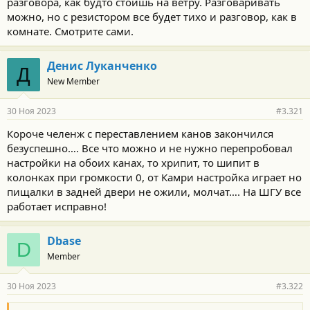
разговора, как будто стоишь на ветру. Разговаривать
можно, но с резистором все будет тихо и разговор, как в
комнате. Смотрите сами.
Денис Луканченко
Д
New Member
30 Ноя 2023
#3.321
Короче челенж с переставлением канов закончился
безуспешно…. Все что можно и не нужно перепробовал
настройки на обоих канах, то хрипит, то шипит в
колонках при громкости 0, от Камри настройка играет но
пищалки в задней двери не ожили, молчат…. На ШГУ все
работает исправно!
Dbase
D
Member
30 Ноя 2023
#3.322