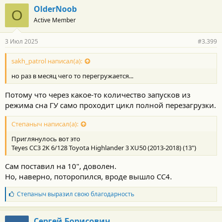
г
OlderNoob
O
о
Active Member
д
а
р
3 Июл 2025
#3.399
н
о
с
sakh_patrol написал(а):
т
но раз в месяц чего то перегружается...
и
:
Потому что через какое-то количество запусков из
режима сна ГУ само проходит цикл полной перезагрузки.
Степаныч написал(а):
Приглянулось вот это
Teyes CC3 2K 6/128 Toyota Highlander 3 XU50 (2013-2018) (13")
Сам поставил на 10", доволен.
Но, наверно, поторопился, вроде вышло CC4.
Б
Степаныч
выразил свою благодарность
л
а
г
Сергей Борисович