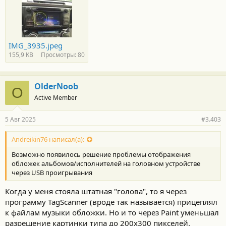
IMG_3935.jpeg
155,9 KB
Просмотры: 80
OlderNoob
O
Active Member
5 Авг 2025
#3.403
Andreikin76 написал(а):
Возможно появилось решение проблемы отображения
обложек альбомов/исполнителей на головном устройстве
через USB проигрывания
Когда у меня стояла штатная "голова", то я через
программу TagScanner (вроде так называется) прицеплял
к файлам музыки обложки. Но и то через Paint уменьшал
разрешение картинки типа до 200х300 пикселей.