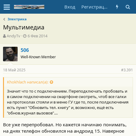
Вход
Регистрация
Электрика
Мультимедиа
А
Д
AndyTv
6 Фев 2014
в
а
т
т
506
о
а
Well-Known Member
р
н
т
а
е
ч
18 Май 2025
#3.391
м
а
ы
л
Khokhlach написал(а):
а
Значит что то с подключением. Переподключать пробовать и
в самом подключении на смартфоне смотреть, чтоб все галки
на протоколах стояли и в меню ГУ где то, после полдключения
есть пункт "Обновить тел. книгу" и, возможно, ещё есть
"обнов.журнал вызовов"....
Все уже перепробовал. Но кажется начинаю понимать,
на днях телефон обновился на андроид 15. Наверное