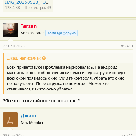
IMG_20250923_132014.jpg
123,4 KB
Просмотры: 49
Tarzan
Administrator
Команда форума
23 Сен 2025
#3.410
Джаш написал(а):
Всех приветствую! Проблемка нарисовалась. На андроид
магнитоле после обновления системы и перезагрузке поверх
всех окон появилось окно климат-контроля. Убрать это окно
не получается. Перезагрузка не помогает. Может кто
сталкивался, как это окно убрать?
ЭТо что то китайское не штатное ?
Джаш
Д
New Member
23 Сен 2025
#3.411