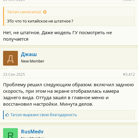
Tarzan написал(а):
ЭТо что то китайское не штатное ?
Нет, не штатное. Даже модель ГУ посмотреть не
получается
Джаш
Д
New Member
23 Сен 2025
#3.412
Проблему решил следующим образом: включил заднюю
скорость, при этом на экране отобразилась камера
заднего вида. Оттуда зашёл в главное меню и
восстановил настройки. Минута делов.
Б
Tarzan
выразил свою благодарность
л
а
г
RusMedv
R
о