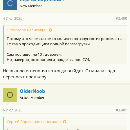
С
о
New Member
д
а
р
4 Июл 2025
#3.400
н
о
с
OlderNoob написал(а):
т
Потому что через какое-то количество запусков из режима сна
и
:
ГУ само проходит цикл полной перезагрузки.
Сам поставил на 10", доволен.
Но, наверно, поторопился, вроде вышло CC4.
Не вышло и непонятно когда выйдет. С начала года
переносят премьеру.
OlderNoob
O
Active Member
6 Июл 2025
#3.401
Сергей Борисович написал(а):