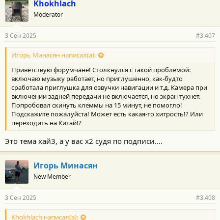
Khokhlach
Moderator
3 Сен 2025
#3.407
Игорь Минасян написал(а):
Приветствую форумчане! Столкнулся с такой проблемой:
включаю музыку работает, но приглушенно, как-будто
сработала приглушка для озвучки навигации и т.д. Камера при
включении задней передачи не включается, но экран тухнет.
Попробовал скинуть клеммы на 15 минут, не помогло!
Подскажите пожалуйста! Может есть какая-то хитрость!? Или
переходить на Китай!?
Это тема хай3, а у вас х2 судя по подписи....
Игорь Минасян
New Member
3 Сен 2025
#3.408
Khokhlach написал(а):