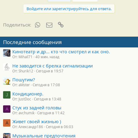
о
д
Войдите или зарегистрируйтесь для ответа.
а
р
н
WhatsApp
Электронная почта
Ссылка
Поделиться:
о
с
т
Последние сообщения
и
:
Кинотеатр и др... кто что смотрел и как оно.
От: Mihail71
40 мин. назад
Не заводится с брелка сигнализации
От: Shurik12
Сегодня в 19:57
Пошутим?
От: aMster
Сегодня в 17:08
Кондиционер.
J
От: JustDoc
Сегодня в 13:48
Стук из задней головы
A
От: avchumik
Сегодня в 11:42
Живет своей жизнью )
А
От: Александр186
Сегодня в 06:03
Музыкальные предпочтения