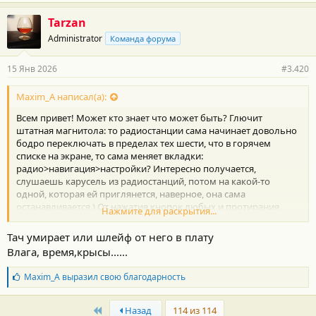
Tarzan
Administrator
Команда форума
15 Янв 2026
#3.420
Maxim_A написал(а):
Всем привет! Может кто знает что может быть? Глючит
штатная магнитола: то радиостанции сама начинает довольно
бодро переключать в пределах тех шести, что в горячем
списке на экране, то сама меняет вкладки:
радио>навигация>настройки? Интересно получается,
слушаешь карусель из радиостанций, потом на какой-то
одной, которая ей приглянется, наверное, она сама
останавливается ) От нажатия кнопок любых и протирания
Нажмите для раскрытия...
экрана ничего не меняется ((
Тач умирает или шлейф от него в плату
Влага, время,крысы......
Б
Maxim_A
выразил свою благодарность
л
а
First
г
Назад
114 из 114