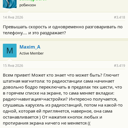
робинзон
14 Янв 2026
#3.418
Превышать скорость и одновременно разговаривать по
телефону.... и это раздражает?
Maxim_A
M
Active Member
15 Янв 2026
#3.419
Всем привет! Может кто знает что может быть? Глючит
штатная магнитола: то радиостанции сама начинает
довольно бодро переключать в пределах тех шести, что
в горячем списке на экране, то сама меняет вкладки:
радио>навигация>настройки? Интересно получается,
слушаешь карусель из радиостанций, потом на какой-то
одной, которая ей приглянется, наверное, она сама
останавливается ) От нажатия кнопок любых и
протирания экрана ничего не меняется ((