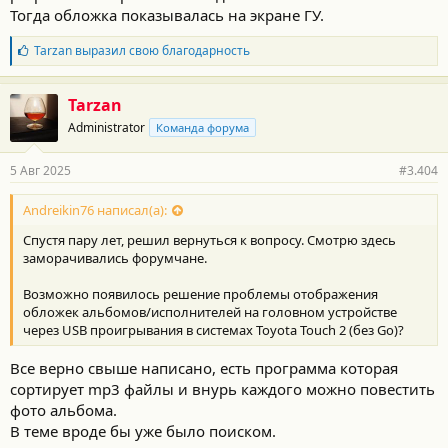
Тогда обложка показывалась на экране ГУ.
Б
Tarzan
выразил свою благодарность
л
а
г
Tarzan
о
Administrator
Команда форума
д
а
р
5 Авг 2025
#3.404
н
о
с
Andreikin76 написал(а):
т
Спустя пару лет, решил вернуться к вопросу. Смотрю здесь
и
:
заморачивались форумчане.
Возможно появилось решение проблемы отображения
обложек альбомов/исполнителей на головном устройстве
через USB проигрывания в системах Toyota Touch 2 (без Go)?
Все верно свыше написано, есть программа которая
сортирует mp3 файлы и внурь каждого можно повестить
фото альбома.
В теме вроде бы уже было поиском.