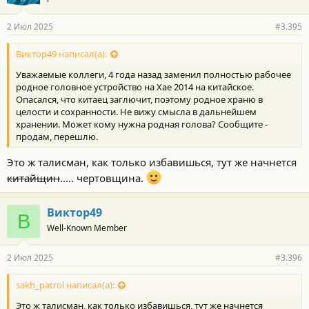
2 Июл 2025
#3.395
Виктор49 написал(а):
Уважаемые коллеги, 4 года назад заменил полностью рабочее
родное головное устройство на Хае 2014 на китайское.
Опасался, что китаец заглючит, поэтому родное храню в
целости и сохранности. Не вижу смысла в дальнейшем
хранении. Может кому нужна родная голова? Сообщите -
продам, перешлю.
Это ж талисман, как только избавишься, тут же начнется
китайщин
..... чертовщина.
Виктор49
В
Well-Known Member
2 Июл 2025
#3.396
sakh_patrol написал(а):
Это ж талисман, как только избавишься, тут же начнется