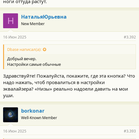
ноги оттуда растут.
НатальяЮрьевна
Н
New Member
16 Июн 2025
#3.392
Dbase написал(а):
Добрый вечер.
Настройки самые обычные
Здравствуйте! Пожалуйста, покажите, где эта кнопка? Что
надо нажать, чтоб провалиться в настройки
эквалайзера? «Низы» реально надоели давить на мои
уши.
borkonar
Well-Known Member
16 Июн 2025
#3.393