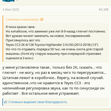
2 Июл 2025
#3.398
Степаныч написал(а):
Я пока храню свое.
Но китайское, что заменил уже лет 8-9 назад глючит постоянно.
Вот думаю может заменить на новое, посовременней.
Приглянулось вот это
Teyes CC3 2K 6/128 Toyota Highlander 3 XU50 (2013-2018) (13")
Но что-то отдавать порядка 50 тыс. не очень охота для старой
машины. (Хотя эту старую машину при очередной страховке
оценили в 3 млн.)
у меня установлена такая , только без 2К, сказать , что
глючит - не могу, но раз в месяц чего то перегружается...
Штатная лежит в коробочке.. берегу, на всякий случай.
единственное ,что не нравится в Teyes CC3 - это
нелинейная регулировка звука, как то по синусоиде он
работает . Все остальное меня устраивает.
Б
Степаныч
выразил свою благодарность
л
а