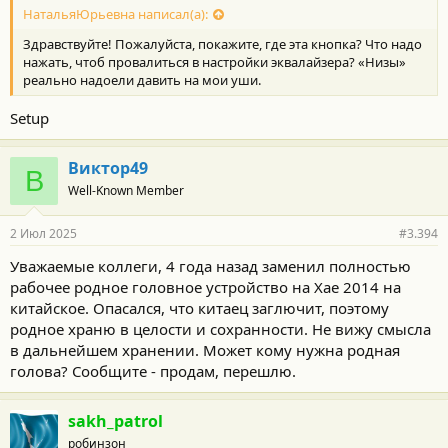
НатальяЮрьевна написал(а):
Здравствуйте! Пожалуйста, покажите, где эта кнопка? Что надо
нажать, чтоб провалиться в настройки эквалайзера? «Низы»
реально надоели давить на мои уши.
Setup
Виктор49
В
Well-Known Member
2 Июл 2025
#3.394
Уважаемые коллеги, 4 года назад заменил полностью
рабочее родное головное устройство на Хае 2014 на
китайское. Опасался, что китаец заглючит, поэтому
родное храню в целости и сохранности. Не вижу смысла
в дальнейшем хранении. Может кому нужна родная
голова? Сообщите - продам, перешлю.
sakh_patrol
робинзон