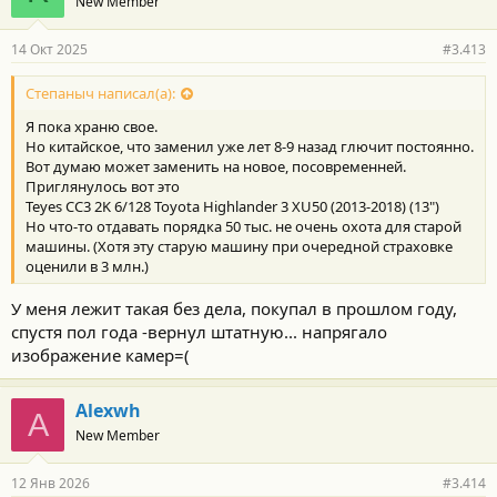
New Member
д
а
р
14 Окт 2025
#3.413
н
о
с
Степаныч написал(а):
т
Я пока храню свое.
и
:
Но китайское, что заменил уже лет 8-9 назад глючит постоянно.
Вот думаю может заменить на новое, посовременней.
Приглянулось вот это
Teyes CC3 2K 6/128 Toyota Highlander 3 XU50 (2013-2018) (13")
Но что-то отдавать порядка 50 тыс. не очень охота для старой
машины. (Хотя эту старую машину при очередной страховке
оценили в 3 млн.)
У меня лежит такая без дела, покупал в прошлом году,
спустя пол года -вернул штатную... напрягало
изображение камер=(
Alexwh
A
New Member
12 Янв 2026
#3.414