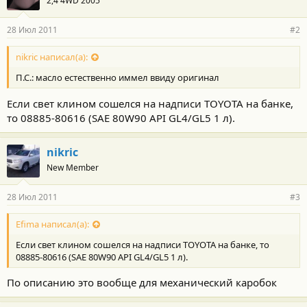
2,4 4WD 2005
28 Июл 2011
#2
nikric написал(а):
П.С.: масло естественно иммел ввиду оригинал
Если свет клином сошелся на надписи TOYOTA на банке,
то 08885-80616 (SAE 80W90 API GL4/GL5 1 л).
nikric
New Member
28 Июл 2011
#3
Efima написал(а):
Если свет клином сошелся на надписи TOYOTA на банке, то
08885-80616 (SAE 80W90 API GL4/GL5 1 л).
По описанию это вообще для механический каробок