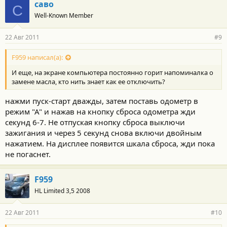
саво
С
Well-Known Member
22 Авг 2011
#9
F959 написал(а):
И еще, на экране компьютера постоянно горит напоминалка о
замене масла, кто нить знает как ее отключить?
нажми пуск-старт дважды, затем поставь одометр в
режим "А" и нажав на кнопку сброса одометра жди
секунд 6-7. Не отпуская кнопку сброса выключи
зажигания и через 5 секунд снова включи двойным
нажатием. На дисплее появится шкала сброса, жди пока
не погаснет.
F959
HL Limited 3,5 2008
22 Авг 2011
#10