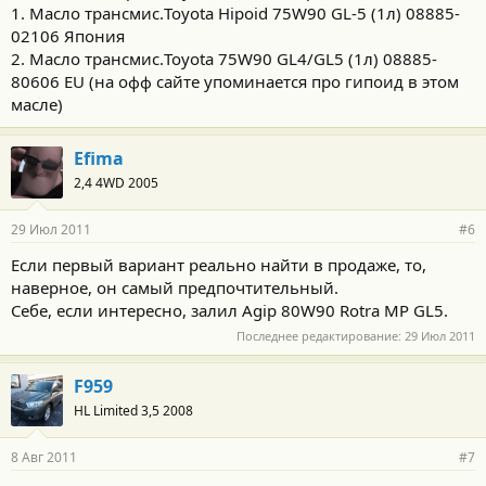
автомобилей Toyota
.
1. Масло трансмис.Toyota Hipoid 75W90 GL-5 (1л) 08885-
Класс по API: GL-4 / GL-5
02106 Япония
Произведено в Европе.
2. Масло трансмис.Toyota 75W90 GL4/GL5 (1л) 08885-
80606 EU (на офф сайте упоминается про гипоид в этом
масле)
Efima
2,4 4WD 2005
29 Июл 2011
#6
Если первый вариант реально найти в продаже, то,
наверное, он самый предпочтительный.
Себе, если интересно, залил Agip 80W90 Rotra MP GL5.
Последнее редактирование:
29 Июл 2011
F959
HL Limited 3,5 2008
8 Авг 2011
#7