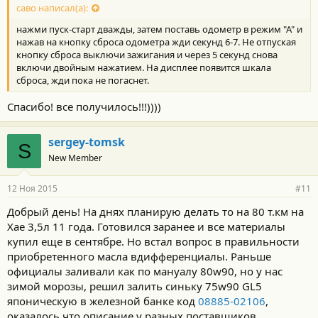
саво написал(а):
нажми пуск-старт дважды, затем поставь одометр в режим "А" и
нажав на кнопку сброса одометра жди секунд 6-7. Не отпуская
кнопку сброса выключи зажигания и через 5 секунд снова
включи двойным нажатием. На дисплее появится шкала
сброса, жди пока не погаснет.
Спасибо! все получилось!!!))))
sergey-tomsk
S
New Member
12 Ноя 2015
#11
Добрый день! На днях планирую делать то на 80 т.км на
Хае 3,5л 11 года. Готовился заранее и все материалы
купил еще в сентябре. Но встал вопрос в правильности
приобретенного масла вдифференциалы. Раньше
официалы заливали как по мануалу 80w90, но у нас
зимой морозы, решил залить синьку 75w90 GL5
японическую в железной банке код
08885-02106
,
оказалось что описание у разных поставщиков