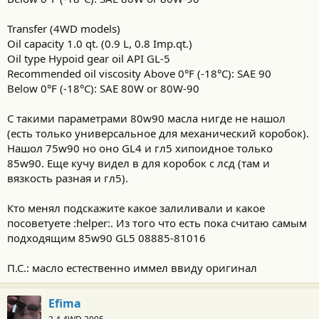
Transfer (4WD models)
Oil capacity 1.0 qt. (0.9 L, 0.8 Imp.qt.)
Oil type Hypoid gear oil API GL-5
Recommended oil viscosity Above 0°F (-18°C): SAE 90
Below 0°F (-18°C): SAE 80W or 80W-90
С такими параметрами 80w90 масла нигде не нашол
(есть только универсальное для механический коробок).
Нашол 75w90 но оно GL4 и гл5 хипоидное только
85w90. Еще кучу видел в для коробок с лсд (там и
вязкость разная и гл5).
Кто менял подскажите какое залиливали и какое
посоветуете :helper:. Из того что есть пока считаю самым
подходящим 85w90 GL5 08885-81016
П.С.: масло естественно иммел ввиду оригинал
Efima