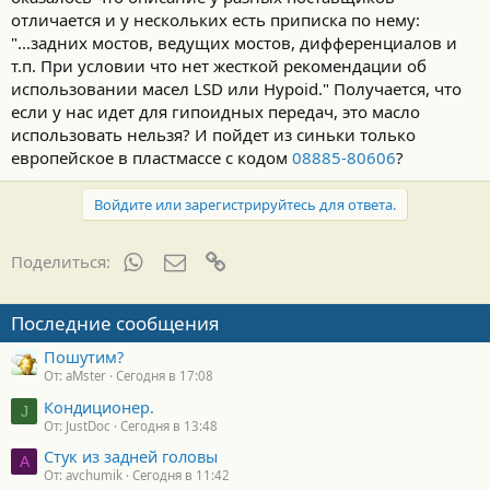
отличается и у нескольких есть приписка по нему:
"...задних мостов, ведущих мостов, дифференциалов и
т.п. При условии что нет жесткой рекомендации об
использовании масел LSD или Hypoid." Получается, что
если у нас идет для гипоидных передач, это масло
использовать нельзя? И пойдет из синьки только
европейское в пластмассе с кодом
08885-80606
?
Войдите или зарегистрируйтесь для ответа.
WhatsApp
Электронная почта
Ссылка
Поделиться:
Последние сообщения
Пошутим?
От: aMster
Сегодня в 17:08
Кондиционер.
J
От: JustDoc
Сегодня в 13:48
Стук из задней головы
A
От: avchumik
Сегодня в 11:42