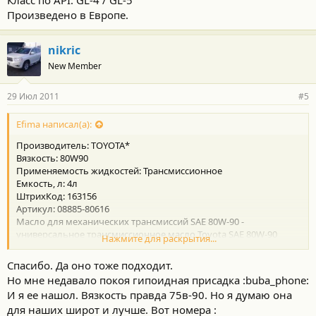
Класс по API: GL-4 / GL-5
Произведено в Европе.
nikric
New Member
29 Июл 2011
#5
Efima написал(а):
Производитель: TOYOTA*
Вязкость: 80W90
Применяемость жидкостей: Трансмиссионное
Емкость, л: 4л
ШтрихКод: 163156
Артикул: 08885-80616
Масло для механических трансмиссий SAE 80W-90 -
универсальное трансмиссионное масло Toyota SAE 80W-90
Нажмите для раскрытия...
разработано на основе высококачественных минеральных
масел специально для работы в экстремальных условиях.
Спасибо. Да оно тоже подходит.
Пакет самых современных присадок обеспечивает прекрасные
Но мне недавало покоя гипоидная присадка :buba_phone:
вязкостно-температурные характеристики масла, что
И я ее нашол. Вязкость правда 75в-90. Но я думаю она
гарантирует эффективную работу узлов и деталей как
для наших широт и лучше. Вот номера :
механических трансмиссий,
так и ведущих мостов