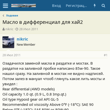
Вход
Регистрация
Ходовая
Масло в дифференциал для хай2
А
Д
nikric
28 Июл 2011
в
а
т
т
nikric
о
а
New Member
р
н
т
а
28 Июл 2011
е
ч
#1
м
а
Озадачился заменой масла в раздатке и мостах. В
ы
л
раздатке на заливной пробке написано 85w-90. Такое
а
нашол сразу. На заливной в мостах не видно надписей.
Потом залез в мануал чтооб глянуть какое лить мосты и
увидел :
Rear differential (4WD models)
Oil capacity 1.0 qt. (0.9 L, 0.8 Imp.qt.)
Oil type Hypoid gear oil API GL-5
Recommended oil viscosity Above 0°F (-18°C): SAE 90
Below 0°F (-18°C): SAE 80W or 80W-90