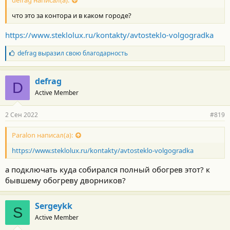
defrag написал(а):
что это за контора и в каком городе?
https://www.steklolux.ru/kontakty/avtosteklo-volgogradka
Б
defrag
выразил свою благодарность
л
а
г
defrag
D
о
Active Member
д
а
р
2 Сен 2022
#819
н
о
с
Paralon написал(а):
т
https://www.steklolux.ru/kontakty/avtosteklo-volgogradka
и
:
а подключать куда собирался полный обогрев этот? к
бывшему обогреву дворников?
Sergeykk
S
Active Member