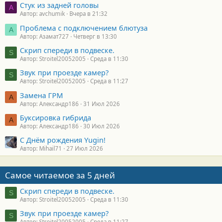
Стук из задней головы
A
Автор: avchumik
Вчера в 21:32
Проблема с подключением блютуза
А
Автор: Азамат727
Четверг в 13:30
Скрип спереди в подвеске.
S
Автор: Stroitel20052005
Среда в 11:30
Звук при проезде камер?
S
Автор: Stroitel20052005
Среда в 11:27
Замена ГРМ
А
Автор: Александр186
31 Июл 2026
Буксировка гибрида
А
Автор: Александр186
30 Июл 2026
С Днём рождения Yugin!
Автор: Mihail71
27 Июл 2026
Самое читаемое за 5 дней
Скрип спереди в подвеске.
S
Автор: Stroitel20052005
Среда в 11:30
Звук при проезде камер?
S
Автор: Stroitel20052005
Среда в 11:27