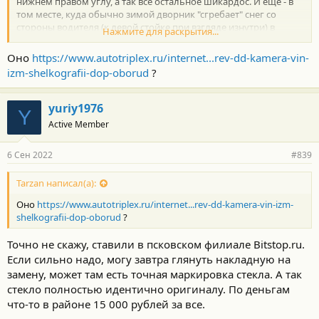
нижнем правом углу, а так все остальное шикардос. И еще - в
том месте, куда обычно зимой дворник "сгребает" снег со
стороны водителя (к левой стойке при взгляде изнутри) в
Нажмите для раскрытия...
стекле установлены две, если не ошибаюсь, толстые нити
подогрева.
Оно
https://www.autotriplex.ru/internet...rev-dd-kamera-vin-
izm-shelkografii-dop-oborud
?
yuriy1976
Y
Active Member
6 Сен 2022
#839
Tarzan написал(а):
Оно
https://www.autotriplex.ru/internet...rev-dd-kamera-vin-izm-
shelkografii-dop-oborud
?
Точно не скажу, ставили в псковском филиале Bitstop.ru.
Если сильно надо, могу завтра глянуть накладную на
замену, может там есть точная маркировка стекла. А так
стекло полностью идентично оригиналу. По деньгам
что-то в районе 15 000 рублей за все.