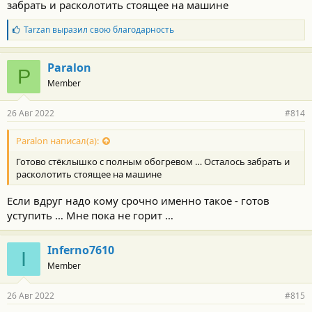
забрать и расколотить стоящее на машине
Б
Tarzan
выразил свою благодарность
л
а
г
Paralon
P
о
Member
д
а
р
26 Авг 2022
#814
н
о
с
Paralon написал(а):
т
Готово стёклышко с полным обогревом … Осталось забрать и
и
:
расколотить стоящее на машине
Если вдруг надо кому срочно именно такое - готов
уступить … Мне пока не горит …
Inferno7610
I
Member
26 Авг 2022
#815