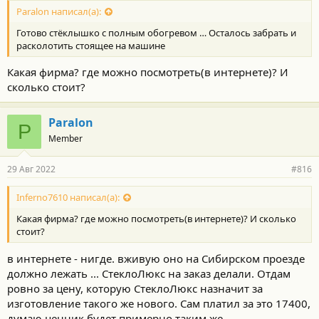
Paralon написал(а):
Готово стёклышко с полным обогревом … Осталось забрать и
расколотить стоящее на машине
Какая фирма? где можно посмотреть(в интернете)? И
сколько стоит?
Paralon
P
Member
29 Авг 2022
#816
Inferno7610 написал(а):
Какая фирма? где можно посмотреть(в интернете)? И сколько
стоит?
в интернете - нигде. вживую оно на Сибирском проезде
должно лежать ... СтеклоЛюкс на заказ делали. Отдам
ровно за цену, которую СтеклоЛюкс назначит за
изготовление такого же нового. Сам платил за это 17400,
думаю ценник будет примерно таким же ...