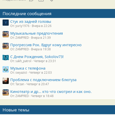
Последние сообщения
Стук из задней головы
Y
От: yuriy1976
Вчера в 22:26
Музыкальные предпочтения
От: ZAMPRED
Вчера в 21:39
Прогрессив Рок. Вдруг кому интересно
От: ZAMPRED
Вчера в 19:38
С Днем Рождения, Sokolov73!
От: sakh_patrol
Четверг в 23:31
Музыка с телефона
От: swyazist
Четверг в 22:03
Проблема с подключением блютуза
От: Tarzan
Четверг в 20:47
Кинотеатр и др... кто что смотрел и как оно.
От: ZAMPRED
Четверг в 18:48
Новые темы