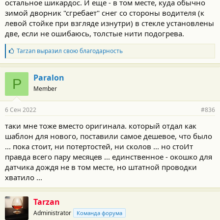
остальное шикардос. И еще - в том месте, куда обычно
зимой дворник "сгребает" снег со стороны водителя (к
левой стойке при взгляде изнутри) в стекле установлены
две, если не ошибаюсь, толстые нити подогрева.
Б
Tarzan
выразил свою благодарность
л
а
г
Paralon
P
о
Member
д
а
р
6 Сен 2022
#836
н
о
таки мне тоже вместо оригинала. который отдал как
с
шаблон для нового, поставили самое дешевое, что было
т
и
... пока стоит, ни потертостей, ни сколов ... но стоИт
:
правда всего пару месяцев ... единственное - окошко для
датчика дождя не в том месте, но штатной проводки
хватило ...
Tarzan
Administrator
Команда форума