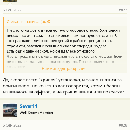
а
р
5 Сен 2022
#827
н
о
с
Степаныч написал(а):
т
Ни с того ни с сего вчера лопнуло лобовое стекло. Уже менял
и
:
несколько лет назад по страховке - там лопнуло от камня. В
этот раз каких-либо повреждений в районе трещины нет.
Утром сел, завелся и услышал хлопок спереди. Чудеса.
Есть один давний скол, но он вдалеке от нового.
Часть трещины не видна, видная часть не сильно мешает. Если
не поползет дальше - пока поезжу так. Позже поменяю по
страховке.
Нажмите для раскрытия...
Посмотреть вложение 84077
Посмотреть вложение 84078
Да, скорее всего "кривая" установка, и зачем гнаться за
Посмотреть вложение 84079
оригиналом, но конечно как говорится, хозяин барин.
Извиняюсь за оффтоп, а на крыше винил или покраска?
Sever11
Well-Known Member
5 Сен 2022
#828