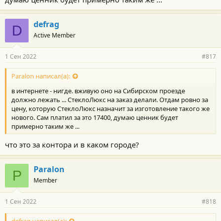
defrag
D
Active Member
1 Сен 2022
#817
Paralon написал(а):
в интернете - нигде. вживую оно на Сибирском проезде
должно лежать ... СтеклоЛюкс на заказ делали. Отдам ровно за
цену, которую СтеклоЛюкс назначит за изготовление такого же
нового. Сам платил за это 17400, думаю ценник будет
примерно таким же ...
что это за контора и в каком городе?
Paralon
P
Member
1 Сен 2022
#818