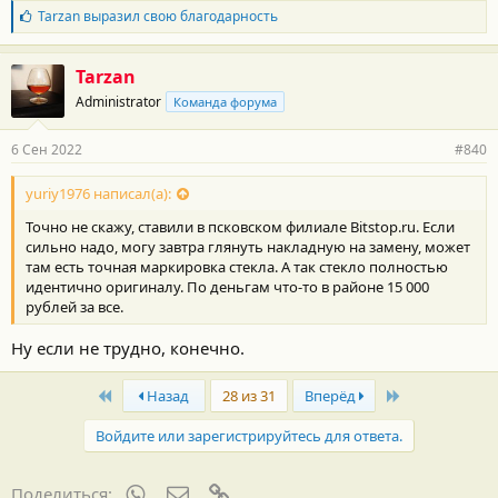
Б
Tarzan
выразил свою благодарность
л
а
г
Tarzan
о
Administrator
Команда форума
д
а
р
6 Сен 2022
#840
н
о
с
yuriy1976 написал(а):
т
Точно не скажу, ставили в псковском филиале Bitstop.ru. Если
и
:
сильно надо, могу завтра глянуть накладную на замену, может
там есть точная маркировка стекла. А так стекло полностью
идентично оригиналу. По деньгам что-то в районе 15 000
рублей за все.
Ну если не трудно, конечно.
First
Last
Назад
28 из 31
Вперёд
Войдите или зарегистрируйтесь для ответа.
WhatsApp
Электронная почта
Ссылка
Поделиться: