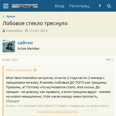
Вход
Регистрация
Кузов
Лобовое стекло треснуло
А
Д
maxtalibax
13 Окт 2014
в
а
т
т
сайгон
о
а
Active Member
р
н
т
а
е
ч
4 Авг 2022
#811
м
а
ы
л
GMA написал(а):
а
Мне твои помойки не нужны, я ни по 2 года ни по 2 месяца с
трещинами не езжу. Я меняю лобовые ДО ТОГО как трещины.
Прикинь, а? Потому что мутноватое стало, или сколы. До
трещин - не довожу, как правило, а если трещина вдруг - меняю
на новое немедленно. Усёк какая между нами пропасть,
НЕдядя?
Асахи - кто мешает поставить? Ставил товарищу, он в восторге,
я у него прокатился - тоже претензий никаких, себе буду
Нажмите для раскрытия...
ставить такое же.