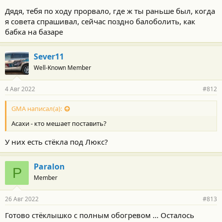
15,500 само стекло, еслишо. Не 7 и не 100, как видишь.
Дядя, тебя по ходу прорвало, где ж ты раньше был, когда
я совета спрашивал, сейчас поздно балоболить, как
Вопрос остаётся - с чего ты вдруг решил что какой-то
бабка на базаре
"стеклонайс" - "хороший" и "добротный"? Не психуй когда тебя
поймали на пустом звездеже, просто нормально ответь.
Sever11
Well-Known Member
4 Авг 2022
#812
GMA написал(а):
Асахи - кто мешает поставить?
У них есть стёкла под Люкс?
Paralon
P
Member
26 Авг 2022
#813
Готово стёклышко с полным обогревом … Осталось