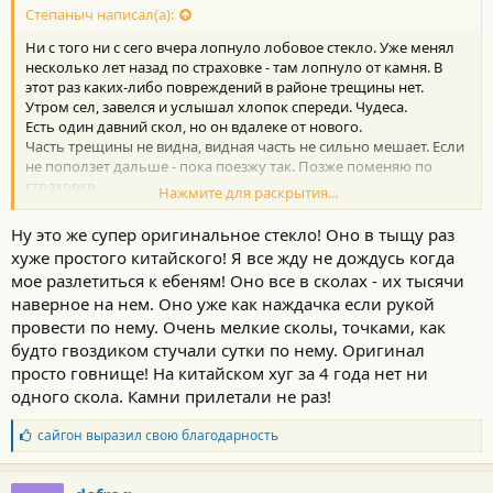
Степаныч написал(а):
Ни с того ни с сего вчера лопнуло лобовое стекло. Уже менял
несколько лет назад по страховке - там лопнуло от камня. В
этот раз каких-либо повреждений в районе трещины нет.
Утром сел, завелся и услышал хлопок спереди. Чудеса.
Есть один давний скол, но он вдалеке от нового.
Часть трещины не видна, видная часть не сильно мешает. Если
не поползет дальше - пока поезжу так. Позже поменяю по
страховке.
Нажмите для раскрытия...
Посмотреть вложение 84077
Посмотреть вложение 84078
Ну это же супер оригинальное стекло! Оно в тыщу раз
Посмотреть вложение 84079
хуже простого китайского! Я все жду не дождусь когда
мое разлетиться к ебеням! Оно все в сколах - их тысячи
наверное на нем. Оно уже как наждачка если рукой
провести по нему. Очень мелкие сколы, точками, как
будто гвоздиком стучали сутки по нему. Оригинал
просто говнище! На китайском хуг за 4 года нет ни
одного скола. Камни прилетали не раз!
Б
сайгон
выразил свою благодарность
л
а
г