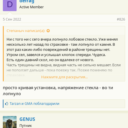
defrag
D
о
Active Member
д
а
р
5 Сен 2022
#826
н
о
с
Степаныч написал(а):
т
Ни с того ни с сего вчера лопнуло лобовое стекло. Уже менял
и
:
несколько лет назад по страховке - там лопнуло от камня. В
этот раз каких-либо повреждений в районе трещины нет.
Утром сел, завелся и услышал хлопок спереди. Чудеса.
Есть один давний скол, но он вдалеке от нового.
Часть трещины не видна, видная часть не сильно мешает. Если
не поползет дальше - пока поезжу так. Позже поменяю по
страховке.
Нажмите для раскрытия...
Посмотреть вложение 84077
Посмотреть вложение 84078
просто кривая установка, напряжение стекла - во ти
Посмотреть вложение 84079
лопнуло
Б
Tarzan
и
GMA
поблагодарили
л
а
г
GENUS
о
Путник
д