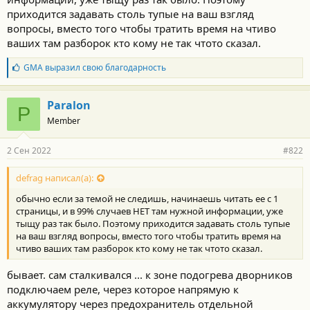
приходится задавать столь тупые на ваш взгляд
вопросы, вместо того чтобы тратить время на чтиво
ваших там разборок кто кому не так чтото сказал.
Б
GMA
выразил свою благодарность
л
а
г
Paralon
P
о
Member
д
а
р
2 Сен 2022
#822
н
о
с
defrag написал(а):
т
обычно если за темой не следишь, начинаешь читать ее с 1
и
:
страницы, и в 99% случаев НЕТ там нужной информации, уже
тыщу раз так было. Поэтому приходится задавать столь тупые
на ваш взгляд вопросы, вместо того чтобы тратить время на
чтиво ваших там разборок кто кому не так чтото сказал.
бывает. сам сталкивался ... к зоне подогрева дворников
подключаем реле, через которое напрямую к
аккумулятору через предохранитель отдельной