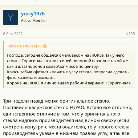
и
:
yuriy1976
Y
Active Member
6 Сен 2022
#835
Tarzan написал(а):
Господа, сегодня общался с человеком на ЛЮКсе. Так у него
стоит НЕоригинал стекло с синей полоской и вполне такой же
как и штатно зоной камер\датчиков по центру.
Каюсь забыл сфоткать печать в углу стекла, попросил сделать
фото хозяина и выслать.
Короче на ЛЮКС я лично видел рабочий вариант НЕоригинала.
Три недели назад менял оригинальное стекло.
Поставили калужское стекло FUYAO. Встало все отлично,
единственное отличие в том, что у оригинального
стекла надпись производителя над вином сверху (если
смотреть изнутри с места водителя), то у нового стекла
производитель указан в нижнем правом углу, а так все