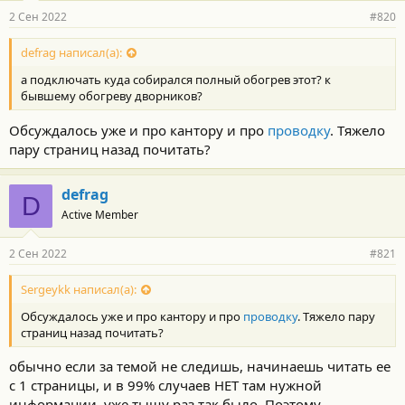
2 Сен 2022
#820
defrag написал(а):
а подключать куда собирался полный обогрев этот? к
бывшему обогреву дворников?
Обсуждалось уже и про кантору и про
проводку
. Тяжело
пару страниц назад почитать?
defrag
D
Active Member
2 Сен 2022
#821
Sergeykk написал(а):
Обсуждалось уже и про кантору и про
проводку
. Тяжело пару
страниц назад почитать?
обычно если за темой не следишь, начинаешь читать ее
с 1 страницы, и в 99% случаев НЕТ там нужной
информации, уже тыщу раз так было. Поэтому